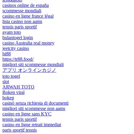
casinos online de españa
scommesse mondiali
casino en ligne france légal
lista casino non aams
tennis paris sportif
ayam toto
bulantogel login
casino Australia real money
jeetcity casino
hi88
https://tr88.food/
migliori siti scommesse mondiali
アプリ オンラインカジノ
toto togel
slot
ARWAH TOTO
Bokep viral
bokep
casinò senza richiesta di documenti
migliori siti scommesse non aams
casino en ligne sans KYC
tennis paris sportif
casino en ligne retrait immediat
paris sportif tennis