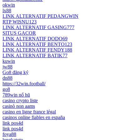
okwin
lx88
LINK ALTERNATIF PEDANGWIN
RTP WISNU123
LINK ALTERNATIF GASING777
SITUS GACOR
LINK ALTERNATIF DODO69
LINK ALTERNATIF BENTO123
LINK ALTERNATIF FENDY188
LINK ALTERNATIF BATIK77
kuwin
jw88
Go8 đăng ký
dn88
https://32win.football/
go8
789win nổ hũ
casino crypto liste
casinò non aams
casino en ligne france légal
casinos online fiables en españa
link pos4d
link pos4d
foya88
lengkatoto