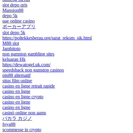
slot depo qris
Mansion88
depo 5k
uae online casino
ポーカーアプリ
slot depo 5k
https://poltekkesberau.org/sarat_rekom_sik.html
M88 slot
Jambitoto
non gamstop gambling sites
keluaran Hk
https://dewatogel.uk.com/
speedshack non gamstop casinos
pin88 alternatif
situs film online
casino en ligne retrait rapide
casino en ligne
casino en ligne crypto
casino en ligne
casino en ligne
casinò online non aams
バカラ カジノ
foya88
scommesse in crypto