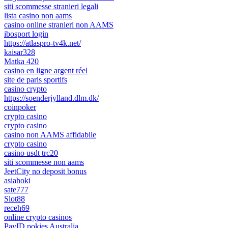
siti scommesse stranieri legali
lista casino non aams
casino online stranieri non AAMS
ibosport login
https://atlaspro-tv4k.net/
kaisar328
Matka 420
casino en ligne argent réel
site de paris sportifs
casino crypto
https://soenderjylland.dlm.dk/
coinpoker
crypto casino
crypto casino
casino non AAMS affidabile
crypto casino
casino usdt trc20
siti scommesse non aams
JeetCity no deposit bonus
asiahoki
sate777
Slot88
receh69
online crypto casinos
PayID pokies Australia