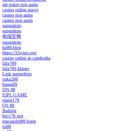
siti poker non aams
casino online nuovi
casino non aams
casino non aams
sungaitoto
sungaitoto
电报官网
sungaitoto
kp88.blog
https://32winz.org/
casino online in cambodia
fafa789
fafa789 khmer
Link sumseltoto
suka288
braga89
DN 88
EIPL GAME
elang178
QS 88
Balislot
bro178 slot
macauslot88 login
qs88