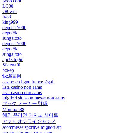
jw88 com
LC88
789win
fv88
king999
deposit 5000
depo 5k
sungaitoto
deposit 5000
depo 5k
sungaitoto
api33 login
Sildenafil
bokep
快连官网
casino en ligne france légal
lista casino non aams
lista casino non aams
migliori siti scommesse non aams
ブック メーカー 野球
Monmon88
해외 온라인 카지노 사이트
アプリ オンラインカジノ
scommesse sportive migliori siti
bookmaker non aams sicuri