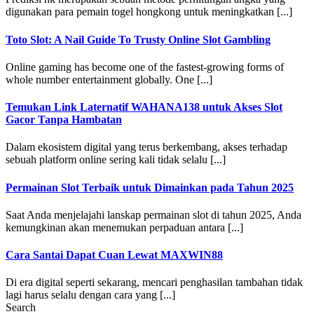
digunakan para pemain togel hongkong untuk meningkatkan [...]
Toto Slot: A Nail Guide To Trusty Online Slot Gambling
Online gaming has become one of the fastest-growing forms of
whole number entertainment globally. One [...]
Temukan Link Laternatif WAHANA138 untuk Akses Slot
Gacor Tanpa Hambatan
Dalam ekosistem digital yang terus berkembang, akses terhadap
sebuah platform online sering kali tidak selalu [...]
Permainan Slot Terbaik untuk Dimainkan pada Tahun 2025
Saat Anda menjelajahi lanskap permainan slot di tahun 2025, Anda
kemungkinan akan menemukan perpaduan antara [...]
Cara Santai Dapat Cuan Lewat MAXWIN88
Di era digital seperti sekarang, mencari penghasilan tambahan tidak
lagi harus selalu dengan cara yang [...]
Search