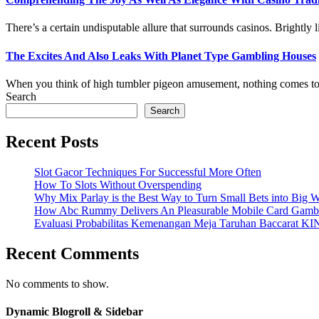
There’s a certain undisputable allure that surrounds casinos. Brightly lit
The Excites And Also Leaks With Planet Type Gambling Houses
When you think of high tumbler pigeon amusement, nothing comes to 
Search
Search
Recent Posts
Slot Gacor Techniques For Successful More Often
How To Slots Without Overspending
Why Mix Parlay is the Best Way to Turn Small Bets into Big W
How Abc Rummy Delivers An Pleasurable Mobile Card Gamb
Evaluasi Probabilitas Kemenangan Meja Taruhan Baccarat K
Recent Comments
No comments to show.
Dynamic Blogroll & Sidebar