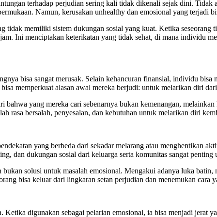
tungan terhadap perjudian sering kali tidak dikenali sejak dini. Tidak 
i permukaan. Namun, kerusakan unhealthy dan emosional yang terjadi bi
g tidak memiliki sistem dukungan sosial yang kuat. Ketika seseorang t
 jam. Ini menciptakan keterikatan yang tidak sehat, di mana individu me
angnya bisa sangat merusak. Selain kehancuran finansial, individu bis
ni bisa memperkuat alasan awal mereka berjudi: untuk melarikan diri dar
i bahwa yang mereka cari sebenarnya bukan kemenangan, melainkan ke
lah rasa bersalah, penyesalan, dan kebutuhan untuk melarikan diri kemb
pendekatan yang berbeda dari sekadar melarang atau menghentikan ak
ling, dan dukungan sosial dari keluarga serta komunitas sangat penting
 bukan solusi untuk masalah emosional. Mengakui adanya luka batin, 
orang bisa keluar dari lingkaran setan perjudian dan menemukan cara 
. Ketika digunakan sebagai pelarian emosional, ia bisa menjadi jerat y