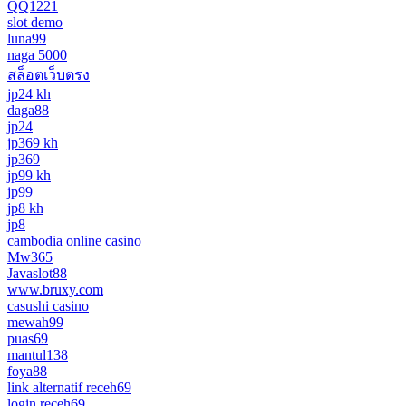
QQ1221
slot demo
luna99
naga 5000
สล็อตเว็บตรง
jp24 kh
daga88
jp24
jp369 kh
jp369
jp99 kh
jp99
jp8 kh
jp8
cambodia online casino
Mw365
Javaslot88
www.bruxy.com
casushi casino
mewah99
puas69
mantul138
foya88
link alternatif receh69
login receh69