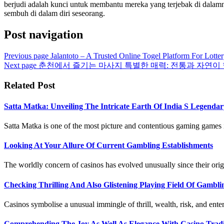
berjudi adalah kunci untuk membantu mereka yang terjebak di dalamny
sembuh di dalam diri seseorang.
Post navigation
Previous page
Jalantoto – A Trusted Online Togel Platform For Lotter
Next page
춘천에서 즐기는 마사지 특별한 매력: 전통과 자연이
Related Post
Satta Matka: Unveiling The Intricate Earth Of India S Legen
Satta Matka is one of the most picture and contentious gaming games in
Looking At Your Allure Of Current Gambling Establishments
The worldly concern of casinos has evolved unusually since their origi
Checking Thrilling And Also Glistening Playing Field Of Gambli
Casinos symbolise a unusual immingle of thrill, wealth, risk, and enterta
Comprehending The Joy As Well As Elegance With Casino Tradi