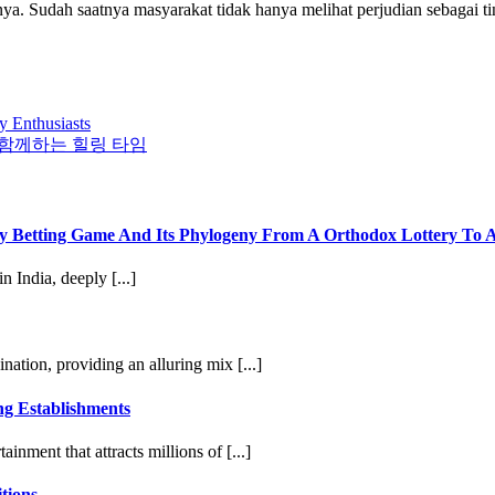
a. Sudah saatnya masyarakat tidak hanya melihat perjudian sebagai tin
y Enthusiasts
 함께하는 힐링 타임
dary Betting Game And Its Phylogeny From A Orthodox Lottery To
 India, deeply [...]
nation, providing an alluring mix [...]
ng Establishments
inment that attracts millions of [...]
tions