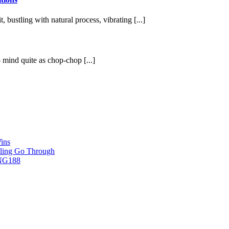
, bustling with natural process, vibrating [...]
mind quite as chop-chop [...]
ins
ling Go Through
ING188