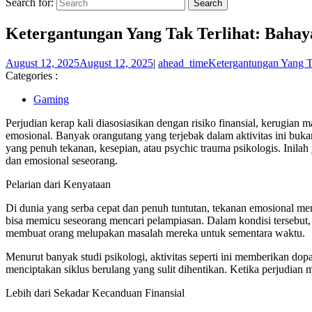
Search for:
Ketergantungan Yang Tak Terlihat: Bahay
August 12, 2025
August 12, 2025
|
ahead_time
Ketergantungan Yang Ta
Categories :
Gaming
Perjudian kerap kali diasosiasikan dengan risiko finansial, kerugian 
emosional. Banyak orangutang yang terjebak dalam aktivitas ini buk
yang penuh tekanan, kesepian, atau psychic trauma psikologis. Inila
dan emosional seseorang.
Pelarian dari Kenyataan
Di dunia yang serba cepat dan penuh tuntutan, tekanan emosional men
bisa memicu seseorang mencari pelampiasan. Dalam kondisi tersebut, 
membuat orang melupakan masalah mereka untuk sementara waktu.
Menurut banyak studi psikologi, aktivitas seperti ini memberikan d
menciptakan siklus berulang yang sulit dihentikan. Ketika perjudian m
Lebih dari Sekadar Kecanduan Finansial