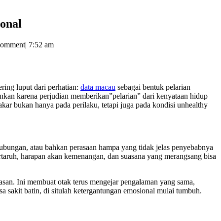
onal
Comment
|
7:52 am
ring luput dari perhatian:
data macau
sebagai bentuk pelarian
inkan karena perjudian memberikan”pelarian” dari kenyataan hidup
kar bukan hanya pada perilaku, tetapi juga pada kondisi unhealthy
 hubungan, atau bahkan perasaan hampa yang tidak jelas penyebabnya
 bertaruh, harapan akan kemenangan, dan suasana yang merangsang bisa
puasan. Ini membuat otak terus mengejar pengalaman yang sama,
sa sakit batin, di situlah ketergantungan emosional mulai tumbuh.