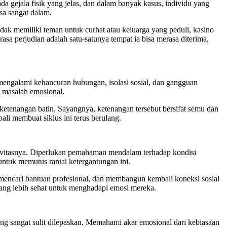
ada gejala fisik yang jelas, dan dalam banyak kasus, individu yang
sa sangat dalam.
idak memiliki teman untuk curhat atau keluarga yang peduli, kasino
rasa perjudian adalah satu-satunya tempat ia bisa merasa diterima,
a mengalami kehancuran hubungan, isolasi sosial, dan gangguan
i masalah emosional.
tenangan batin. Sayangnya, ketenangan tersebut bersifat semu dan
ali membuat siklus ini terus berulang.
tivitasnya. Diperlukan pemahaman mendalam terhadap kondisi
 untuk memutus rantai ketergantungan ini.
mencari bantuan profesional, dan membangun kembali koneksi sosial
yang lebih sehat untuk menghadapi emosi mereka.
ang sangat sulit dilepaskan. Memahami akar emosional dari kebiasaan