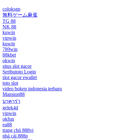
coloksgp
無料ゲーム麻雀
TG 88
NK 88
kuwin
vipwin
kuwin
789win
88kbet
okwin
situs slot gacor
Seributoto Login
slot gacor ewallet
toto slot
video bokep indonesia terbaru
Mansion88
บาคาร่า
gelek4d
vipwin
okfun
ea88
trang chủ 888vi
nhà cái 888p