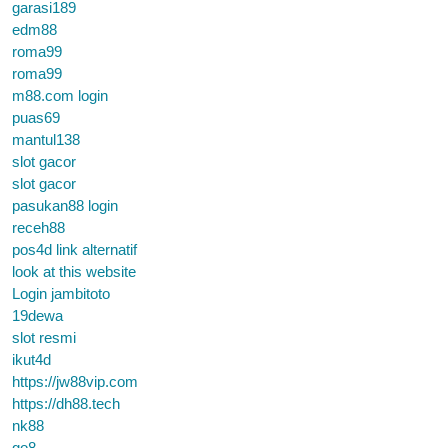
garasi189
edm88
roma99
roma99
m88.com login
puas69
mantul138
slot gacor
slot gacor
pasukan88 login
receh88
pos4d link alternatif
look at this website
Login jambitoto
19dewa
slot resmi
ikut4d
https://jw88vip.com
https://dh88.tech
nk88
go8