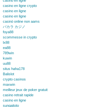
casino en ligne
casino en ligne crypto
casino en ligne
casino en ligne
casinò online non aams
バカラ カジノ
foya88
scommesse in crypto
lx88
ea88
789win
kuwin
uu88
situs haha178
Balislot
crypto casinos
maxwin
meilleur jeux de poker gratuit
casino retrait rapide
casino en ligne
sungaitoto