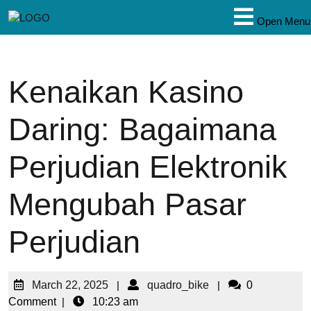
Open Menu
Kenaikan Kasino
Daring: Bagaimana
Perjudian Elektronik
Mengubah Pasar
Perjudian
March 22, 2025
|
quadro_bike
|
0
Comment
|
10:23 am