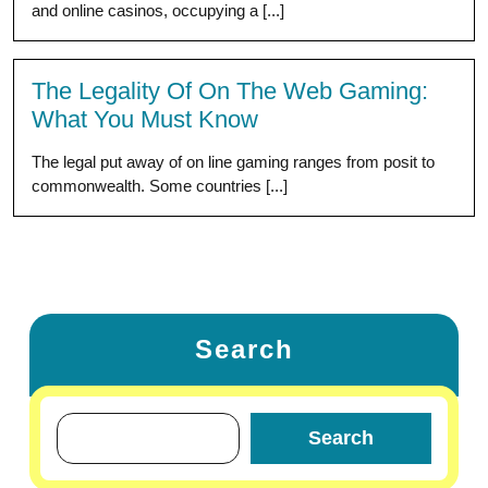
and online casinos, occupying a [...]
The Legality Of On The Web Gaming:
What You Must Know
The legal put away of on line gaming ranges from posit to
commonwealth. Some countries [...]
Search
Search