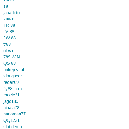
s8
jabartoto
kuwin
TR 88
LV 88
JW 88
tr88
okwin
789 WIN
QS 88
bokep viral
slot gacor
receh69
fly88 com
movie21
jago189
hinata78
hanoman77
QQ1221
slot demo