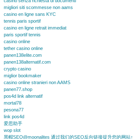
casinò senza richiesta di documenti
migliori siti scommesse non aams
casino en ligne sans KYC
tennis paris sportif
casino en ligne retrait immediat
paris sportif tennis
casino online
tether casino online
panen138elite.com
panen138alternatif.com
crypto casino
miglior bookmaker
casino online stranieri non AAMS
panen77.shop
pos4d link alternatif
mortal78
pesona77
link pos4d
爱思助手
wop slot
黑帽SEO@moonalites 通过我们的SEO反向链接提升您的网站↑