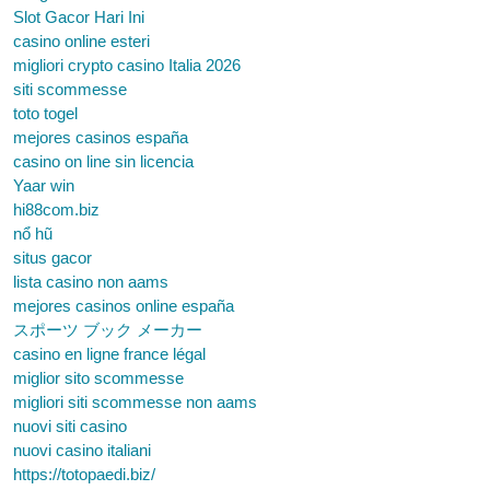
Slot Gacor Hari Ini
casino online esteri
migliori crypto casino Italia 2026
siti scommesse
toto togel
mejores casinos españa
casino on line sin licencia
Yaar win
hi88com.biz
nổ hũ
situs gacor
lista casino non aams
mejores casinos online españa
スポーツ ブック メーカー
casino en ligne france légal
miglior sito scommesse
migliori siti scommesse non aams
nuovi siti casino
nuovi casino italiani
https://totopaedi.biz/