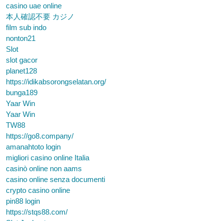
casino uae online
本人確認不要 カジノ
film sub indo
nonton21
Slot
slot gacor
planet128
https://idikabsorongselatan.org/
bunga189
Yaar Win
Yaar Win
TW88
https://go8.company/
amanahtoto login
migliori casino online Italia
casinò online non aams
casino online senza documenti
crypto casino online
pin88 login
https://stqs88.com/