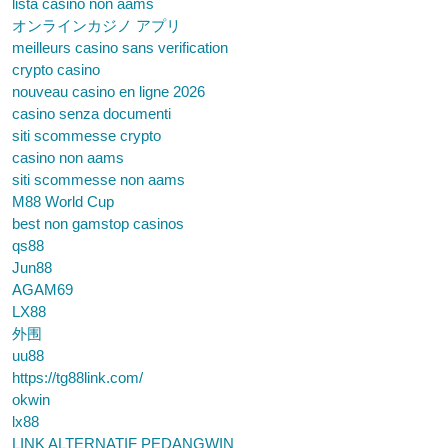
lista casino non aams
オンラインカジノ アプリ
meilleurs casino sans verification
crypto casino
nouveau casino en ligne 2026
casino senza documenti
siti scommesse crypto
casino non aams
siti scommesse non aams
M88 World Cup
best non gamstop casinos
qs88
Jun88
AGAM69
LX88
外围
uu88
https://tg88link.com/
okwin
lx88
LINK ALTERNATIF PEDANGWIN