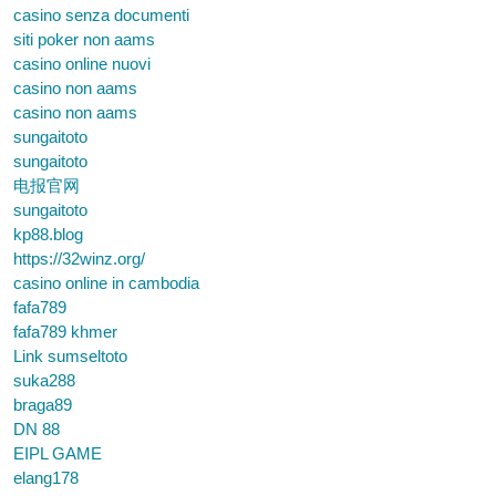
casino senza documenti
siti poker non aams
casino online nuovi
casino non aams
casino non aams
sungaitoto
sungaitoto
电报官网
sungaitoto
kp88.blog
https://32winz.org/
casino online in cambodia
fafa789
fafa789 khmer
Link sumseltoto
suka288
braga89
DN 88
EIPL GAME
elang178