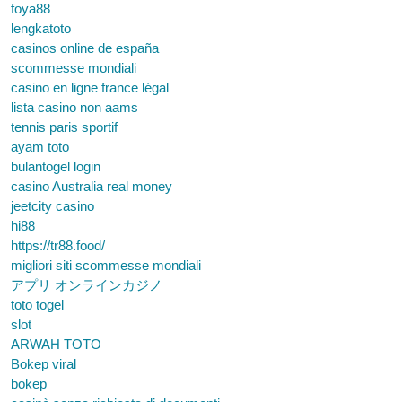
foya88
lengkatoto
casinos online de españa
scommesse mondiali
casino en ligne france légal
lista casino non aams
tennis paris sportif
ayam toto
bulantogel login
casino Australia real money
jeetcity casino
hi88
https://tr88.food/
migliori siti scommesse mondiali
アプリ オンラインカジノ
toto togel
slot
ARWAH TOTO
Bokep viral
bokep