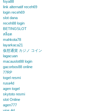
foya88
link alternatif receh69
login receh69
slot dana
receh88 login
BETINGSLOT
สล็อต
mahkota78
layarkaca21
仮想通貨 カジノ コイン
lagacuan
macauslot88 login
gacorbos88 online
77RP
togel resmi
rusa4d
agen togel
skytoto resmi
slot Online
agen777
vios 4d