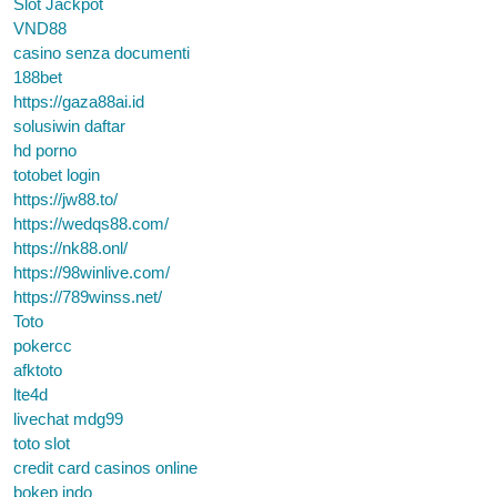
Slot Jackpot
VND88
casino senza documenti
188bet
https://gaza88ai.id
solusiwin daftar
hd porno
totobet login
https://jw88.to/
https://wedqs88.com/
https://nk88.onl/
https://98winlive.com/
https://789winss.net/
Toto
pokercc
afktoto
lte4d
livechat mdg99
toto slot
credit card casinos online
bokep indo