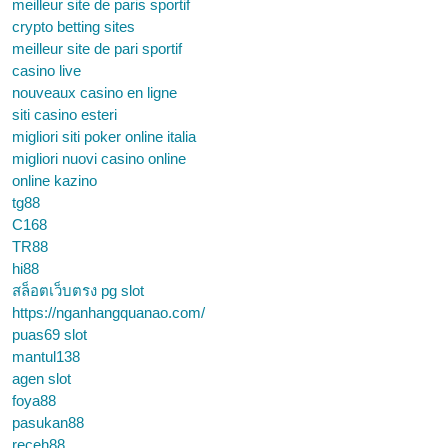
meilleur site de paris sportif
crypto betting sites
meilleur site de pari sportif
casino live
nouveaux casino en ligne
siti casino esteri
migliori siti poker online italia
migliori nuovi casino online
online kazino
tg88
C168
TR88
hi88
สล็อตเว็บตรง pg slot
https://nganhangquanao.com/
puas69 slot
mantul138
agen slot
foya88
pasukan88
receh88