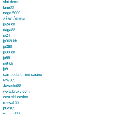
slot demo
luna99
naga 5000
สล็อตเว็บตรง
jp24 kh
daga88
jp24
jp369 kh
jp369
jp99 kh
jp99
jp8 kh
jp8
cambodia online casino
Mw365
Javaslot88
www.bruxy.com
casushi casino
mewah99
puas69
mantul138