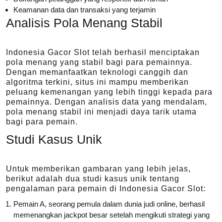
Keamanan data dan transaksi yang terjamin
Analisis Pola Menang Stabil
Indonesia Gacor Slot telah berhasil menciptakan
pola menang yang stabil bagi para pemainnya.
Dengan memanfaatkan teknologi canggih dan
algoritma terkini, situs ini mampu memberikan
peluang kemenangan yang lebih tinggi kepada para
pemainnya. Dengan analisis data yang mendalam,
pola menang stabil ini menjadi daya tarik utama
bagi para pemain.
Studi Kasus Unik
Untuk memberikan gambaran yang lebih jelas,
berikut adalah dua studi kasus unik tentang
pengalaman para pemain di Indonesia Gacor Slot:
Pemain A, seorang pemula dalam dunia judi online, berhasil
memenangkan jackpot besar setelah mengikuti strategi yang