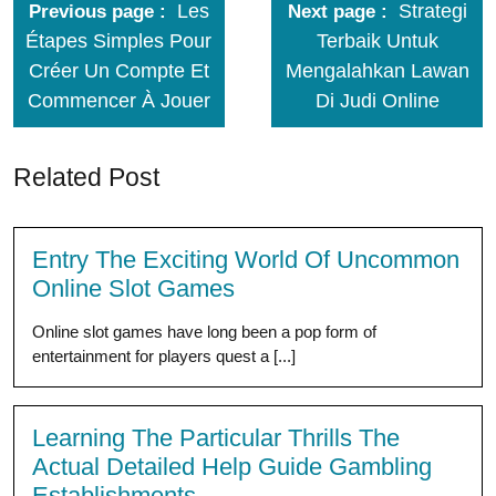
Les
Strategi
Previous page
Next page
Étapes Simples Pour
Terbaik Untuk
Créer Un Compte Et
Mengalahkan Lawan
Commencer À Jouer
Di Judi Online
Related Post
Entry The Exciting World Of Uncommon
Online Slot Games
Online slot games have long been a pop form of
entertainment for players quest a [...]
Learning The Particular Thrills The
Actual Detailed Help Guide Gambling
Establishments