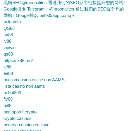
黑帽SEO@moonalites 通过我们的SEO反向链接提升您的网站↑
Google排名 Telegram：@moonalites 通过我们的SEO提升您的
网站↑ Google排名 bet939app.com.pk
pulautoto
QS88
sx88
lv88
vipwin
qs88
https://lx88.red/
lv88
ea88
migliori casino online non AAMS
lista casino non aams
hebat303
fly88
hi88
pari sportif crypto
crypto casinos
nouveau casino en ligne