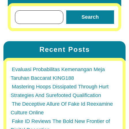
Search
Recent Posts
Evaluasi Probabilitas Kemenangan Meja
Taruhan Baccarat KING188
Mastering Hoops Dissipated Through Hurt
Strategies And Surefooted Qualification
The Deceptive Allure Of Fake Id Reexamine
Culture Online
Fake ID Reviews The Bold New Frontier of