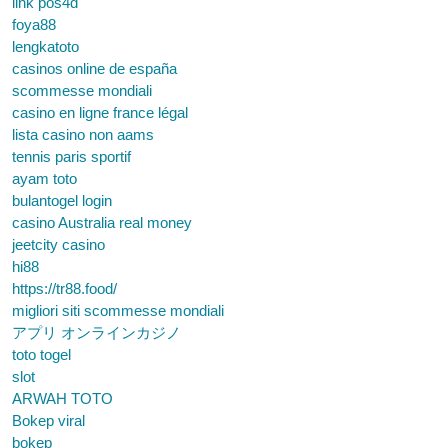
link pos4d
foya88
lengkatoto
casinos online de españa
scommesse mondiali
casino en ligne france légal
lista casino non aams
tennis paris sportif
ayam toto
bulantogel login
casino Australia real money
jeetcity casino
hi88
https://tr88.food/
migliori siti scommesse mondiali
アプリ オンラインカジノ
toto togel
slot
ARWAH TOTO
Bokep viral
bokep