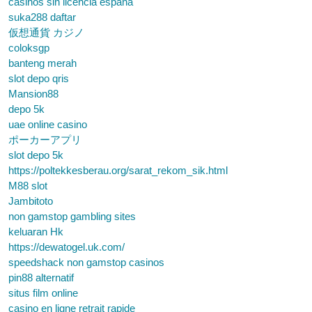
casinos sin licencia españa
suka288 daftar
仮想通貨 カジノ
coloksgp
banteng merah
slot depo qris
Mansion88
depo 5k
uae online casino
ポーカーアプリ
slot depo 5k
https://poltekkesberau.org/sarat_rekom_sik.html
M88 slot
Jambitoto
non gamstop gambling sites
keluaran Hk
https://dewatogel.uk.com/
speedshack non gamstop casinos
pin88 alternatif
situs film online
casino en ligne retrait rapide