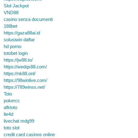
Slot Jackpot
VND88
casino senza documenti
188bet
https://gaza88ai.id
solusiwin daftar
hd porno
totobet login
https://jw88.to/
https://wedqs88.com/
https://nk88.onl/
https://98winlive.com/
https://789winss.net/
Toto
pokercc
afktoto
lte4d
livechat mdg99
toto slot
credit card casinos online