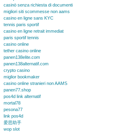
casinò senza richiesta di documenti
migliori siti scommesse non aams
casino en ligne sans KYC
tennis paris sportif
casino en ligne retrait immediat
paris sportif tennis
casino online
tether casino online
panen138elite.com
panen138alternatif.com
crypto casino
miglior bookmaker
casino online stranieri non AAMS
panen77.shop
pos4d link alternatif
mortal78
pesona77
link pos4d
爱思助手
wop slot