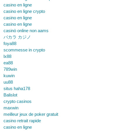
casino en ligne
casino en ligne crypto
casino en ligne
casino en ligne
casinò online non aams
バカラ カジノ
foya88
scommesse in crypto
lx88
ea88
789win
kuwin
uu88
situs haha178
Balislot
crypto casinos
maxwin
meilleur jeux de poker gratuit
casino retrait rapide
casino en ligne