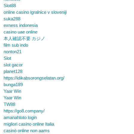
Slot88
online casino igralnice v sloveniji
suka288
exness indonesia
casino uae online
本人確認不要 カジノ
film sub indo
nonton21
Slot
slot gacor
planet128
https://idikabsorongselatan.org/
bunga189
Yaar Win
Yaar Win
TW88
https://go8.company/
amanahtoto login
migliori casino online Italia
casinò online non aams