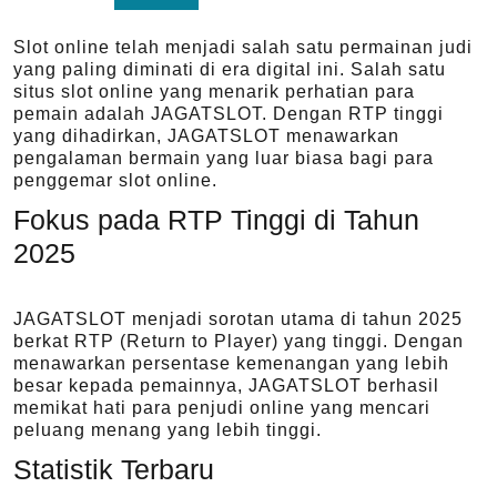
Slot online telah menjadi salah satu permainan judi
yang paling diminati di era digital ini. Salah satu
situs slot online yang menarik perhatian para
pemain adalah JAGATSLOT. Dengan RTP tinggi
yang dihadirkan, JAGATSLOT menawarkan
pengalaman bermain yang luar biasa bagi para
penggemar slot online.
Fokus pada RTP Tinggi di Tahun
2025
JAGATSLOT menjadi sorotan utama di tahun 2025
berkat RTP (Return to Player) yang tinggi. Dengan
menawarkan persentase kemenangan yang lebih
besar kepada pemainnya, JAGATSLOT berhasil
memikat hati para penjudi online yang mencari
peluang menang yang lebih tinggi.
Statistik Terbaru