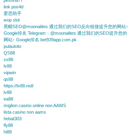
pesona77
link pos4d
爱思助手
wop slot
黑帽SEO@moonalites 通过我们的SEO反向链接提升您的网站↑
Google排名 Telegram：@moonalites 通过我们的SEO提升您的
网站↑ Google排名 bet939app.com.pk
pulautoto
QS88
sx88
lv88
vipwin
qs88
https://lx88.red/
lv88
ea88
migliori casino online non AAMS
lista casino non aams
hebat303
fly88
hi88