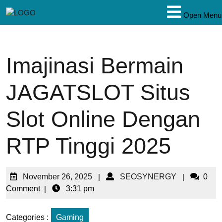
Open Menu
Imajinasi Bermain
JAGATSLOT Situs
Slot Online Dengan
RTP Tinggi 2025
November 26, 2025
|
SEOSYNERGY
|
0
Comment
|
3:31 pm
Categories :
Gaming