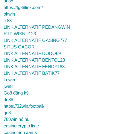
uu88
https://tg88link.com/
okwin
lx88
LINK ALTERNATIF PEDANGWIN
RTP WISNU123
LINK ALTERNATIF GASING777
SITUS GACOR
LINK ALTERNATIF DODO69
LINK ALTERNATIF BENTO123
LINK ALTERNATIF FENDY188
LINK ALTERNATIF BATIK77
kuwin
jw88
Go8 đăng ký
dn88
https://32win.football/
go8
789win nổ hũ
casino crypto liste
casinò non aams