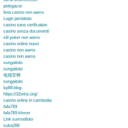
petirgacor
lista casino non aams
Login jambitoto
casino sans verification
casino senza documenti
siti poker non aams
casino online nuovi
casino non aams
casino non aams
sungaitoto
sungaitoto
电报官网
sungaitoto
kp88.blog
https://32winz.org/
casino online in cambodia
fafa789
fafa789 khmer
Link sumseltoto
suka288