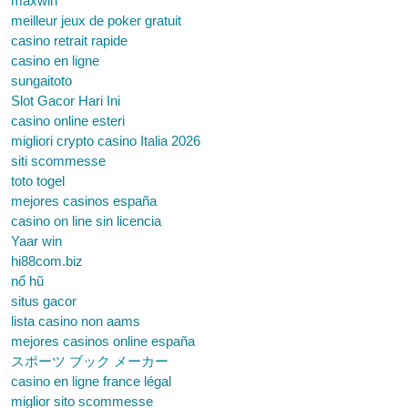
maxwin
meilleur jeux de poker gratuit
casino retrait rapide
casino en ligne
sungaitoto
Slot Gacor Hari Ini
casino online esteri
migliori crypto casino Italia 2026
siti scommesse
toto togel
mejores casinos españa
casino on line sin licencia
Yaar win
hi88com.biz
nổ hũ
situs gacor
lista casino non aams
mejores casinos online españa
スポーツ ブック メーカー
casino en ligne france légal
miglior sito scommesse