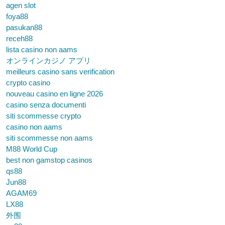
agen slot
foya88
pasukan88
receh88
lista casino non aams
オンラインカジノ アプリ
meilleurs casino sans verification
crypto casino
nouveau casino en ligne 2026
casino senza documenti
siti scommesse crypto
casino non aams
siti scommesse non aams
M88 World Cup
best non gamstop casinos
qs88
Jun88
AGAM69
LX88
外围