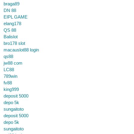
braga89
DN 88
EIPL GAME
elang178
QS 88
Balislot
bro178 slot
macauslot88 login
qs88
jw88 com
LC88
789win
fv88
king999
deposit 5000
depo 5k
sungaitoto
deposit 5000
depo 5k
sungaitoto