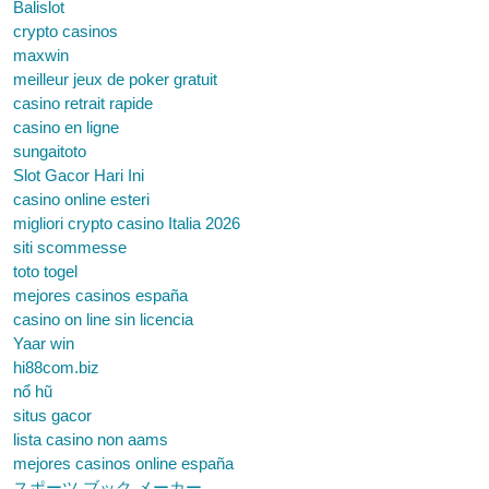
Balislot
crypto casinos
maxwin
meilleur jeux de poker gratuit
casino retrait rapide
casino en ligne
sungaitoto
Slot Gacor Hari Ini
casino online esteri
migliori crypto casino Italia 2026
siti scommesse
toto togel
mejores casinos españa
casino on line sin licencia
Yaar win
hi88com.biz
nổ hũ
situs gacor
lista casino non aams
mejores casinos online españa
スポーツ ブック メーカー