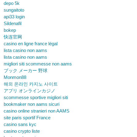
depo 5k
sungaitoto
api33 login
Sildenafil
bokep
快连官网
casino en ligne france légal
lista casino non aams
lista casino non aams
migliori siti scommesse non aams
ブック メーカー 野球
Monmon88
해외 온라인 카지노 사이트
アプリ オンラインカジノ
scommesse sportive migliori siti
bookmaker non aams sicuri
casino online stranieri non AAMS
site paris sportif France
casino sans kyc
casino crypto liste