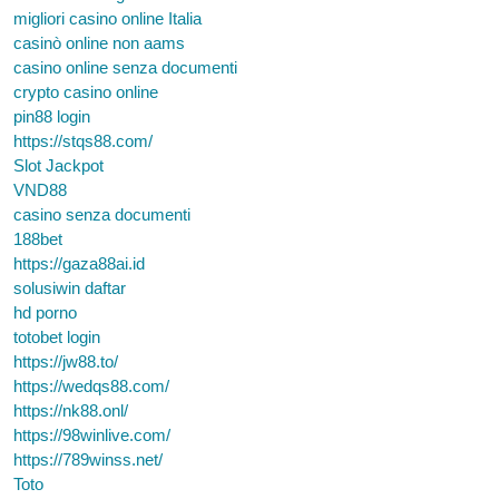
migliori casino online Italia
casinò online non aams
casino online senza documenti
crypto casino online
pin88 login
https://stqs88.com/
Slot Jackpot
VND88
casino senza documenti
188bet
https://gaza88ai.id
solusiwin daftar
hd porno
totobet login
https://jw88.to/
https://wedqs88.com/
https://nk88.onl/
https://98winlive.com/
https://789winss.net/
Toto