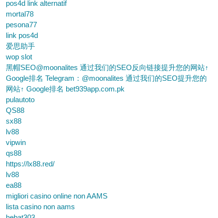
pos4d link alternatif
mortal78
pesona77
link pos4d
爱思助手
wop slot
黑帽SEO@moonalites 通过我们的SEO反向链接提升您的网站↑
Google排名 Telegram：@moonalites 通过我们的SEO提升您的
网站↑ Google排名 bet939app.com.pk
pulautoto
QS88
sx88
lv88
vipwin
qs88
https://lx88.red/
lv88
ea88
migliori casino online non AAMS
lista casino non aams
hebat303