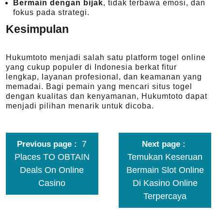
Bermain dengan bijak
, tidak terbawa emosi, dan
fokus pada strategi.
Kesimpulan
Hukumtoto menjadi salah satu platform togel online
yang cukup populer di Indonesia berkat fitur
lengkap, layanan profesional, dan keamanan yang
memadai. Bagi pemain yang mencari situs togel
dengan kualitas dan kenyamanan, Hukumtoto dapat
menjadi pilihan menarik untuk dicoba.
7
Previous page
Next page
Places TO OBTAIN
Temukan Keseruan
Deals On Online
Bermain Slot Online
Casino
Di Kasino Online
Terpercaya