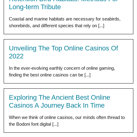
Long-term Tribute
Coastal and marine habitats are necessary for seabirds,
shorebirds, and different species that rely on [...]
Unveiling The Top Online Casinos Of
2022
In the ever-evolving earthly concern of online gaming,
finding the best online casinos can be [...]
Exploring The Ancient Best Online
Casinos A Journey Back In Time
When we think of online casinos, our minds often thread to
the Bodoni font digital [...]