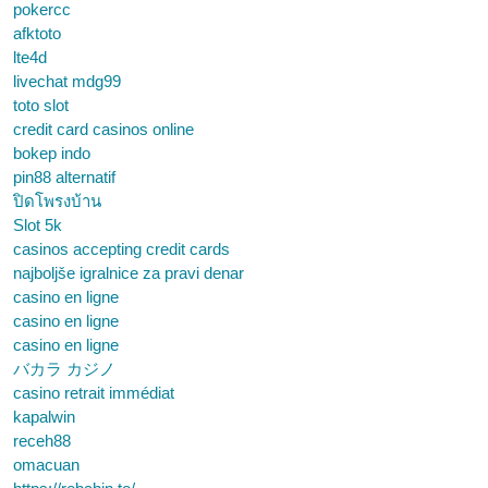
pokercc
afktoto
lte4d
livechat mdg99
toto slot
credit card casinos online
bokep indo
pin88 alternatif
ปิดโพรงบ้าน
Slot 5k
casinos accepting credit cards
najboljše igralnice za pravi denar
casino en ligne
casino en ligne
casino en ligne
バカラ カジノ
casino retrait immédiat
kapalwin
receh88
omacuan