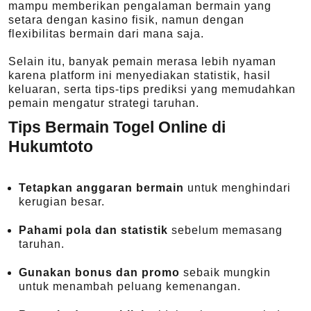
mampu memberikan pengalaman bermain yang
setara dengan kasino fisik, namun dengan
flexibilitas bermain dari mana saja.
Selain itu, banyak pemain merasa lebih nyaman
karena platform ini menyediakan statistik, hasil
keluaran, serta tips-tips prediksi yang memudahkan
pemain mengatur strategi taruhan.
Tips Bermain Togel Online di
Hukumtoto
Tetapkan anggaran bermain
untuk menghindari
kerugian besar.
Pahami pola dan statistik
sebelum memasang
taruhan.
Gunakan bonus dan promo
sebaik mungkin
untuk menambah peluang kemenangan.