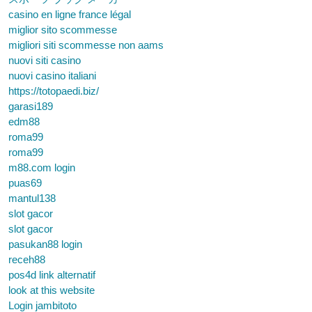
casino en ligne france légal
miglior sito scommesse
migliori siti scommesse non aams
nuovi siti casino
nuovi casino italiani
https://totopaedi.biz/
garasi189
edm88
roma99
roma99
m88.com login
puas69
mantul138
slot gacor
slot gacor
pasukan88 login
receh88
pos4d link alternatif
look at this website
Login jambitoto