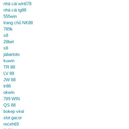
nhà cái win678
nhà cái tg88
555win
trang chủ NK88
789k
s8
28bet
s8
jabartoto
kuwin
TR 88
LV 88
JW 88
tr88
okwin
789 WIN
QS 88
bokep viral
slot gacor
receh69