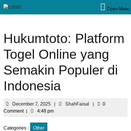
Open Menu
Hukumtoto: Platform
Togel Online yang
Semakin Populer di
Indonesia
December 7, 2025
|
ShahFaisal
|
0
Comment
|
4:48 pm
Categories :
Other