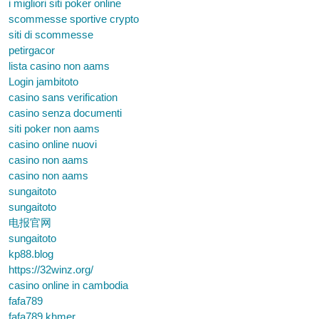
i migliori siti poker online
scommesse sportive crypto
siti di scommesse
petirgacor
lista casino non aams
Login jambitoto
casino sans verification
casino senza documenti
siti poker non aams
casino online nuovi
casino non aams
casino non aams
sungaitoto
sungaitoto
电报官网
sungaitoto
kp88.blog
https://32winz.org/
casino online in cambodia
fafa789
fafa789 khmer