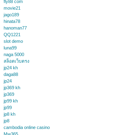
fly88 com
movie21
jago189
hinata78
hanoman77
QQ1221
slot demo
luna99
naga 5000
สล็อตเว็บตรง
jp24 kh
daga88
jp24
jp369 kh
jp369
jp99 kh
jp99
jp8 kh
jp8
cambodia online casino
Mw365