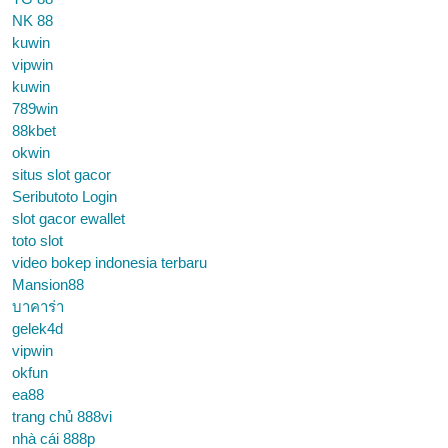
NK 88
kuwin
vipwin
kuwin
789win
88kbet
okwin
situs slot gacor
Seributoto Login
slot gacor ewallet
toto slot
video bokep indonesia terbaru
Mansion88
บาคาร่า
gelek4d
vipwin
okfun
ea88
trang chủ 888vi
nhà cái 888p