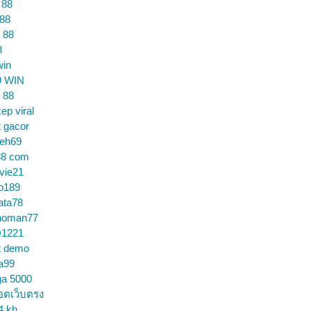
 88
 88
 88
8
win
9 WIN
 88
ep viral
t gacor
ceh69
88 com
vie21
o189
ata78
noman77
1221
t demo
a99
ga 5000
อตเว็บตรง
4 kh