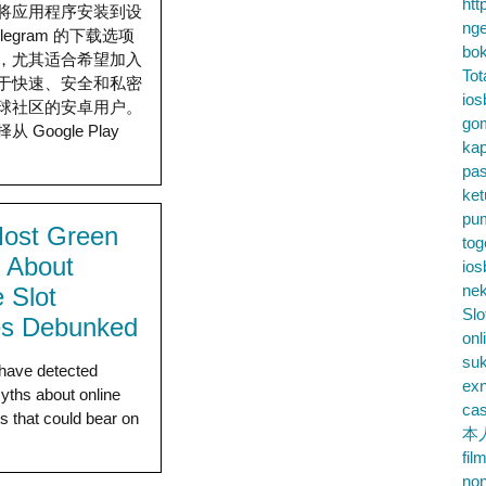
htt
将应用程序安装到设
nge
legram 的下载选项
bok
，尤其适合希望加入
Tot
于快速、安全和私密
ios
球社区的安卓用户。
go
 Google Play
kap
pa
ke
pu
ost Green
tog
 About
ios
nek
 Slot
Slo
s Debunked
onl
su
have detected
exn
yths about online
cas
s that could bear on
本
fil
no