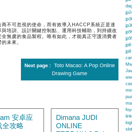
da
jp2
jp3
商不可忽視的使命，而有效導入HACCP系統正是達
jp3
隊與培訓、設計關鍵控制點、運用科技輔助，到持續改
jp9
安全無虞的食品製程。唯有如此，才能真正守護消費者
jp9
營的未來。
jp8
jp8
cam
Mw
Toto Macao: A Pop Online
Next page
Jav
Drawing Game
ww
cas
me
pu
ma
foy
gram 安卓应
Dimana JUDI
lin
log
载全攻略
ONLINE
slo