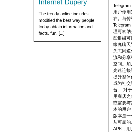
Internet Dupery
Teleg
用户使用
The trendy online includes
在。与传
modified the best way people
Teleg
today obtain information and
理可容纳
facts, fun, [...]
些群组可
家庭聊天
为志同道
流和分享
空间。加
光速连接
提升整体体
成为社交
台。 对
用商店之外
或需要与
本的用户
版本是一
从可靠的来
APK，