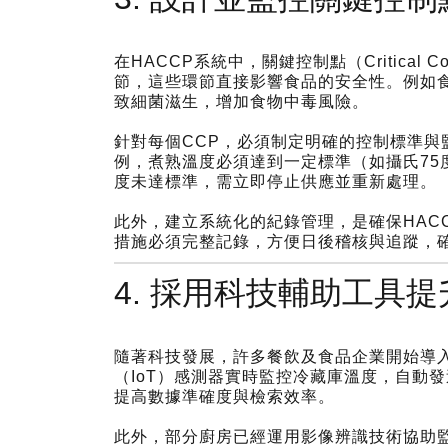
在HACCP系統中，關鍵控制點（Critical C
節，這些環節直接影響食品的安全性。例如
致細菌滋生，增加食物中毒風險。
針對每個CCP，必須制定明確的控制標準
例，煮熟溫度必須達到一定標準（如攝氏75
度未達標準，需立即停止供應並重新處理。
此外，建立系統化的紀錄管理，是確保HAC
措施必須完整記錄，方便日後稽核與追蹤，
4. 採用科技輔助工具提
隨著科技發展，許多餐飲及食品企業開始導入
（IoT）感測器實時監控冷藏庫溫度，自動
提高數據準確度與檢索效率。
此外，部分廚房已經運用影像辨識技術協助