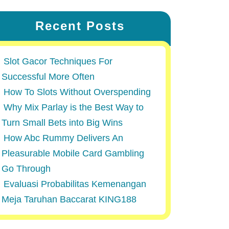
Recent Posts
Slot Gacor Techniques For
Successful More Often
How To Slots Without Overspending
Why Mix Parlay is the Best Way to
Turn Small Bets into Big Wins
How Abc Rummy Delivers An
Pleasurable Mobile Card Gambling
Go Through
Evaluasi Probabilitas Kemenangan
Meja Taruhan Baccarat KING188