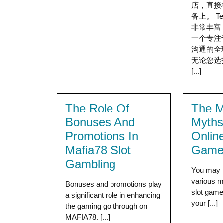
店，直接
备上。 Te
非常丰富
一个专注
沟通的全
无论您选择从
[...]
The Role Of
The M
Bonuses And
Myths
Promotions In
Online
Mafia78 Slot
Game
Gambling
You may 
various m
Bonuses and promotions play
slot game
a significant role in enhancing
your [...]
the gaming go through on
MAFIA78. [...]