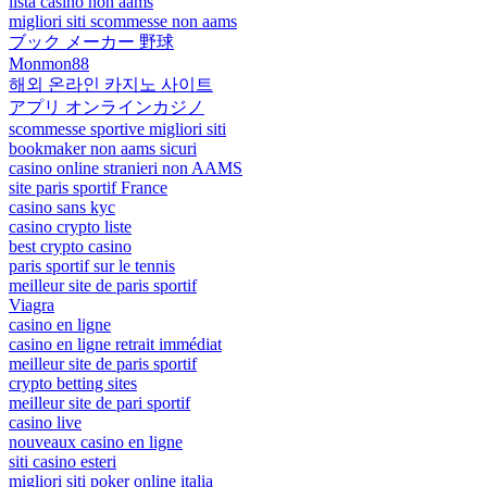
lista casino non aams
migliori siti scommesse non aams
ブック メーカー 野球
Monmon88
해외 온라인 카지노 사이트
アプリ オンラインカジノ
scommesse sportive migliori siti
bookmaker non aams sicuri
casino online stranieri non AAMS
site paris sportif France
casino sans kyc
casino crypto liste
best crypto casino
paris sportif sur le tennis
meilleur site de paris sportif
Viagra
casino en ligne
casino en ligne retrait immédiat
meilleur site de paris sportif
crypto betting sites
meilleur site de pari sportif
casino live
nouveaux casino en ligne
siti casino esteri
migliori siti poker online italia