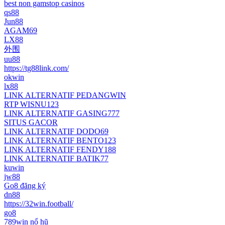
best non gamstop casinos
qs88
Jun88
AGAM69
LX88
外围
uu88
https://tg88link.com/
okwin
lx88
LINK ALTERNATIF PEDANGWIN
RTP WISNU123
LINK ALTERNATIF GASING777
SITUS GACOR
LINK ALTERNATIF DODO69
LINK ALTERNATIF BENTO123
LINK ALTERNATIF FENDY188
LINK ALTERNATIF BATIK77
kuwin
jw88
Go8 đăng ký
dn88
https://32win.football/
go8
789win nổ hũ