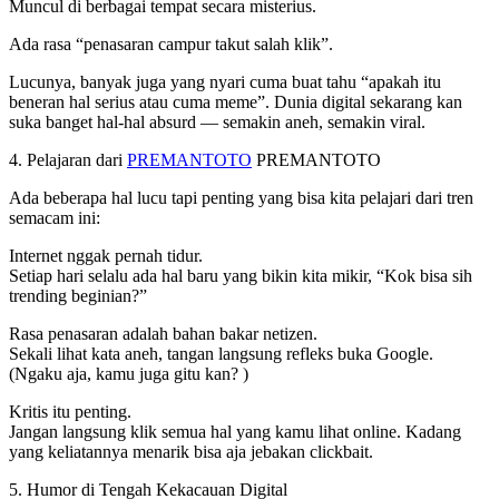
Muncul di berbagai tempat secara misterius.
Ada rasa “penasaran campur takut salah klik”.
Lucunya, banyak juga yang nyari cuma buat tahu “apakah itu
beneran hal serius atau cuma meme”. Dunia digital sekarang kan
suka banget hal-hal absurd — semakin aneh, semakin viral.
4. Pelajaran dari
PREMANTOTO
PREMANTOTO
Ada beberapa hal lucu tapi penting yang bisa kita pelajari dari tren
semacam ini:
Internet nggak pernah tidur.
Setiap hari selalu ada hal baru yang bikin kita mikir, “Kok bisa sih
trending beginian?”
Rasa penasaran adalah bahan bakar netizen.
Sekali lihat kata aneh, tangan langsung refleks buka Google.
(Ngaku aja, kamu juga gitu kan? )
Kritis itu penting.
Jangan langsung klik semua hal yang kamu lihat online. Kadang
yang keliatannya menarik bisa aja jebakan clickbait.
5. Humor di Tengah Kekacauan Digital