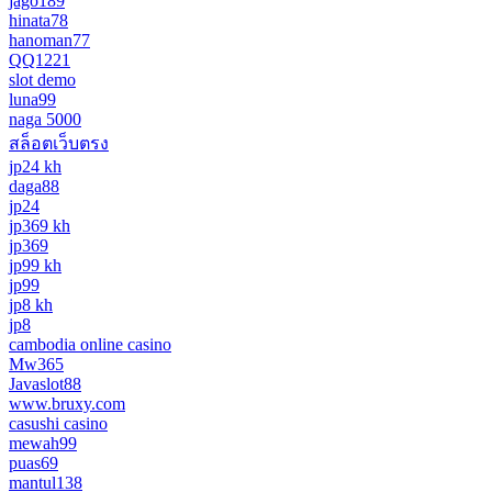
jago189
hinata78
hanoman77
QQ1221
slot demo
luna99
naga 5000
สล็อตเว็บตรง
jp24 kh
daga88
jp24
jp369 kh
jp369
jp99 kh
jp99
jp8 kh
jp8
cambodia online casino
Mw365
Javaslot88
www.bruxy.com
casushi casino
mewah99
puas69
mantul138