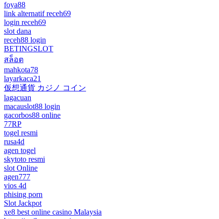
foya88
link alternatif receh69
login receh69
slot dana
receh88 login
BETINGSLOT
สล็อต
mahkota78
layarkaca21
仮想通貨 カジノ コイン
lagacuan
macauslot88 login
gacorbos88 online
77RP
togel resmi
rusa4d
agen togel
skytoto resmi
slot Online
agen777
vios 4d
phising porn
Slot Jackpot
xe8 best online casino Malaysia