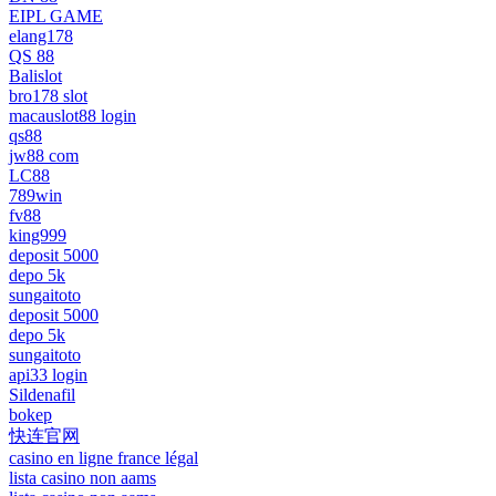
EIPL GAME
elang178
QS 88
Balislot
bro178 slot
macauslot88 login
qs88
jw88 com
LC88
789win
fv88
king999
deposit 5000
depo 5k
sungaitoto
deposit 5000
depo 5k
sungaitoto
api33 login
Sildenafil
bokep
快连官网
casino en ligne france légal
lista casino non aams