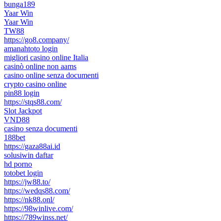
bunga189
Yaar Win
Yaar Win
TW88
https://go8.company/
amanahtoto login
migliori casino online Italia
casinò online non aams
casino online senza documenti
crypto casino online
pin88 login
https://stqs88.com/
Slot Jackpot
VND88
casino senza documenti
188bet
https://gaza88ai.id
solusiwin daftar
hd porno
totobet login
https://jw88.to/
https://wedqs88.com/
https://nk88.onl/
https://98winlive.com/
https://789winss.net/