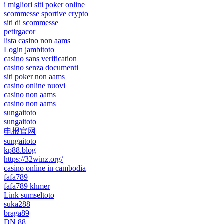
i migliori siti poker online
scommesse sportive crypto
siti di scommesse
petirgacor
lista casino non aams
Login jambitoto
casino sans verification
casino senza documenti
siti poker non aams
casino online nuovi
casino non aams
casino non aams
sungaitoto
sungaitoto
电报官网
sungaitoto
kp88.blog
https://32winz.org/
casino online in cambodia
fafa789
fafa789 khmer
Link sumseltoto
suka288
braga89
DN 88