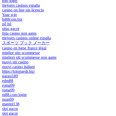
toto togel
mejores casinos españa
casino on line sin licencia
Yaar win
hi88com.biz
nổ hũ
situs gacor
lista casino non aams
mejores casinos online españa
スポーツ ブック メーカー
casino en ligne france légal
miglior sito scommesse
migliori siti scommesse non aams
nuovi siti casino
nuovi casino italiani
https://totopaedi.biz/
garasi189
edm88
roma99
roma99
m88.com login
puas69
mantul138
slot gacor
slot gacor