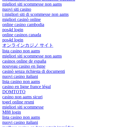
migliori siti scommesse non aams
nuovi siti casino
i migliori siti di scommesse non aams
migliori casinò online
online casino cambodia
pos4d login
online casinos canada
pos4d login
オンラインカジノ サイト
lista casino non aams
migliori siti scommesse non aams
casinos online de españa
nouveau casino en ligne
casinò senza richiesta di documenti
nuovi casino italiani
lista casino non aams
casino en ligne france légal
DOMTOTO
casino non aams sicuri
togel online resmi
migliori siti scommesse
M88 login
lista casino non aams
nuovi casino italiani