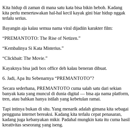
Kita hidup di zaman di mana satu kata bisa bikin heboh. Kadang
kita perlu menertawakan hal-hal kecil kayak gini biar hidup nggak
terlalu serius.
Bayangin aja kalau semua nama viral dijadiin karakter film:
“PREMANTOTO: The Rise of Netizen.”
“Kembalinya Si Kata Misterius.”
“Clickbait: The Movie.”
Kayaknya bisa jadi box office deh kalau beneran dibuat.
6. Jadi, Apa Itu Sebenarnya “PREMANTOTO”?
Secara sederhana, PREMANTOTO cuma salah satu dari sekian
banyak kata yang muncul di dunia digital — bisa aja nama platform,
tren, atau bahkan hanya istilah yang kebetulan ramai.
Tapi intinya bukan di situ. Yang menarik adalah gimana kita sebagai
pengguna internet bereaksi. Kadang kita terlalu cepat penasaran,
kadang juga kebanyakan mikir. Padahal mungkin kata itu cuma hasil
kreativitas seseorang yang iseng.