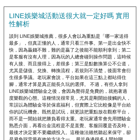
LINE娛樂城活動送很大就一定好嗎 實用
性解析
談到 LINE娛樂城推薦，很多人會以為重點是「哪一家送得
最多」，但真正懂的人，通常只看三件事。第一是出金快不
快，因為贏錢不難，難的是贏了之後能不能順利拿到；第二
是客服有沒有人理，因為玩的人總會碰到操作問題，這時候
有人接、而且接得上，差很多；第三是點數換算公不公道，
尤其是儲值、兌換、轉換流程，若規則不清楚，後面常會衍
生很多爭議。老玩家會說，平台如果在這三點上都站得住
腳，通常才算是真正能長久玩的選擇。 不過，有些人拿到
LINE娛樂城體驗金之後，會因為覺得是免費的，就抱著過
度樂觀的心態。這種情況很常見，尤其是剛開始接觸的人，
常誤以為體驗金等於保底福利，但實際上它比較像是平台給
你的試玩機會。既然是試玩，就更該把重點放在觀察平台，
而不是一開始就把勝負看得太重。老玩家通常會先用體驗金
熟悉介面，再看出金流程是不是直覺、客服回覆是否及時，
最後才決定要不要繼續投入。這種做法雖然聽起來保守，卻
是避免踩雷最有效的方法之一。 最近身邊很多人開始聊