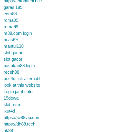
https://totopaedi.biz/
garasi189
edm88
roma99
roma99
m88.com login
puas69
mantul138
slot gacor
slot gacor
pasukan88 login
receh88
pos4d link alternatif
look at this website
Login jambitoto
19dewa
slot resmi
ikut4d
https://jw88vip.com
https://dh88.tech
nk88