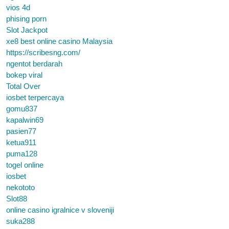
vios 4d
phising porn
Slot Jackpot
xe8 best online casino Malaysia
https://scribesng.com/
ngentot berdarah
bokep viral
Total Over
iosbet terpercaya
gomu837
kapalwin69
pasien77
ketua911
puma128
togel online
iosbet
nekototo
Slot88
online casino igralnice v sloveniji
suka288