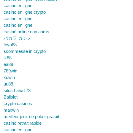
casino en ligne
casino en ligne crypto
casino en ligne
casino en ligne
casinò online non aams
バカラ カジノ
foya88
scommesse in crypto
lx88
ea88
789win
kuwin
uu88
situs haha178
Balislot
crypto casinos
maxwin
meilleur jeux de poker gratuit
casino retrait rapide
casino en ligne