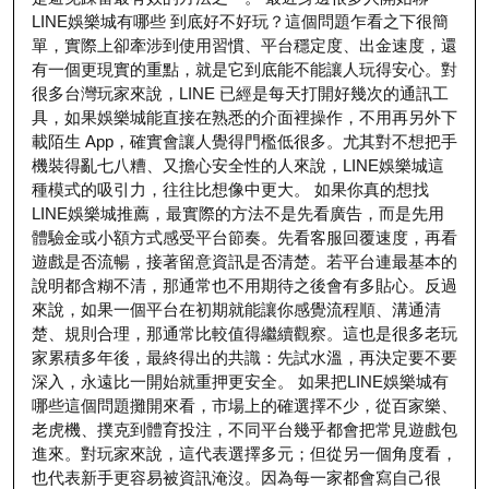
LINE娛樂城有哪些 到底好不好玩？這個問題乍看之下很簡
單，實際上卻牽涉到使用習慣、平台穩定度、出金速度，還
有一個更現實的重點，就是它到底能不能讓人玩得安心。對
很多台灣玩家來說，LINE 已經是每天打開好幾次的通訊工
具，如果娛樂城能直接在熟悉的介面裡操作，不用再另外下
載陌生 App，確實會讓人覺得門檻低很多。尤其對不想把手
機裝得亂七八糟、又擔心安全性的人來說，LINE娛樂城這
種模式的吸引力，往往比想像中更大。 如果你真的想找
LINE娛樂城推薦，最實際的方法不是先看廣告，而是先用
體驗金或小額方式感受平台節奏。先看客服回覆速度，再看
遊戲是否流暢，接著留意資訊是否清楚。若平台連最基本的
說明都含糊不清，那通常也不用期待之後會有多貼心。反過
來說，如果一個平台在初期就能讓你感覺流程順、溝通清
楚、規則合理，那通常比較值得繼續觀察。這也是很多老玩
家累積多年後，最終得出的共識：先試水溫，再決定要不要
深入，永遠比一開始就重押更安全。 如果把LINE娛樂城有
哪些這個問題攤開來看，市場上的確選擇不少，從百家樂、
老虎機、撲克到體育投注，不同平台幾乎都會把常見遊戲包
進來。對玩家來說，這代表選擇多元；但從另一個角度看，
也代表新手更容易被資訊淹沒。因為每一家都會寫自己很