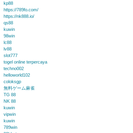
kp88
https://789fo.com/
https://nk888.io/
qs88
kuwin
98win
lc88
lv88
slot777
togel online terpercaya
techno002
helloworld102
coloksgp
無料ゲーム麻雀
TG 88
NK 88
kuwin
vipwin
kuwin
789win