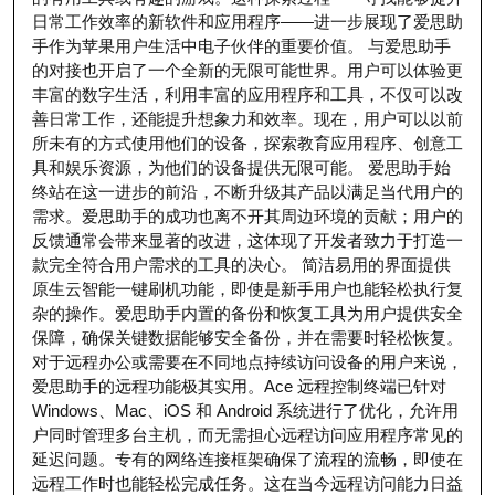
日常工作效率的新软件和应用程序——进一步展现了爱思助
手作为苹果用户生活中电子伙伴的重要价值。 与爱思助手
的对接也开启了一个全新的无限可能世界。用户可以体验更
丰富的数字生活，利用丰富的应用程序和工具，不仅可以改
善日常工作，还能提升想象力和效率。现在，用户可以以前
所未有的方式使用他们的设备，探索教育应用程序、创意工
具和娱乐资源，为他们的设备提供无限可能。 爱思助手始
终站在这一进步的前沿，不断升级其产品以满足当代用户的
需求。爱思助手的成功也离不开其周边环境的贡献；用户的
反馈通常会带来显著的改进，这体现了开发者致力于打造一
款完全符合用户需求的工具的决心。 简洁易用的界面提供
原生云智能一键刷机功能，即使是新手用户也能轻松执行复
杂的操作。爱思助手内置的备份和恢复工具为用户提供安全
保障，确保关键数据能够安全备份，并在需要时轻松恢复。
对于远程办公或需要在不同地点持续访问设备的用户来说，
爱思助手的远程功能极其实用。Ace 远程控制终端已针对
Windows、Mac、iOS 和 Android 系统进行了优化，允许用
户同时管理多台主机，而无需担心远程访问应用程序常见的
延迟问题。专有的网络连接框架确保了流程的流畅，即使在
远程工作时也能轻松完成任务。这在当今远程访问能力日益