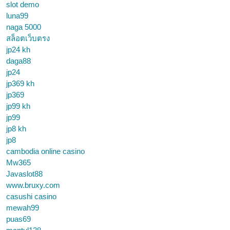
slot demo
luna99
naga 5000
สล็อตเว็บตรง
jp24 kh
daga88
jp24
jp369 kh
jp369
jp99 kh
jp99
jp8 kh
jp8
cambodia online casino
Mw365
Javaslot88
www.bruxy.com
casushi casino
mewah99
puas69