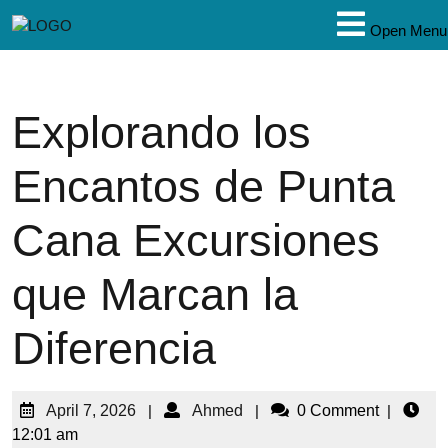
Open Menu
Explorando los
Encantos de Punta
Cana Excursiones
que Marcan la
Diferencia
April 7, 2026
|
Ahmed
|
0 Comment
|
12:01 am