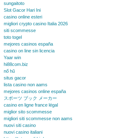
sungaitoto
Slot Gacor Hari Ini
casino online esteri
migliori crypto casino Italia 2026
siti scommesse
toto togel
mejores casinos españa
casino on line sin licencia
Yaar win
hi88com.biz
nổ hũ
situs gacor
lista casino non aams
mejores casinos online españa
スポーツ ブック メーカー
casino en ligne france légal
miglior sito scommesse
migliori siti scommesse non aams
nuovi siti casino
nuovi casino italiani