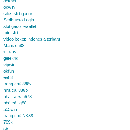
88kbet
okwin
situs slot gacor
Seributoto Login
slot gacor ewallet
toto slot
video bokep indonesia terbaru
Mansion88
บาคาร่า
gelek4d
vipwin
okfun
ea88
trang chủ 888vi
nhà cái 888p
nhà cái win678
nhà cái tg88
555win
trang chủ NK88
789k
s8