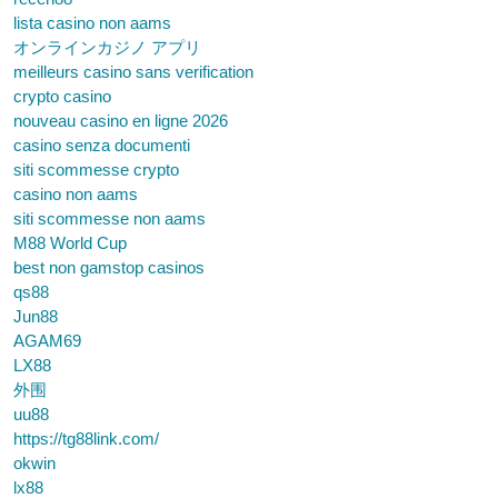
lista casino non aams
オンラインカジノ アプリ
meilleurs casino sans verification
crypto casino
nouveau casino en ligne 2026
casino senza documenti
siti scommesse crypto
casino non aams
siti scommesse non aams
M88 World Cup
best non gamstop casinos
qs88
Jun88
AGAM69
LX88
外围
uu88
https://tg88link.com/
okwin
lx88