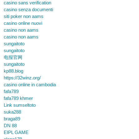
casino sans verification
casino senza documenti
siti poker non aams
casino online nuovi
casino non aams
casino non aams
sungaitoto
sungaitoto
电报官网
sungaitoto
kp88.blog
https://32winz.org/
casino online in cambodia
fafa789
fafa789 khmer
Link sumseltoto
suka288
braga89
DN 88
EIPL GAME