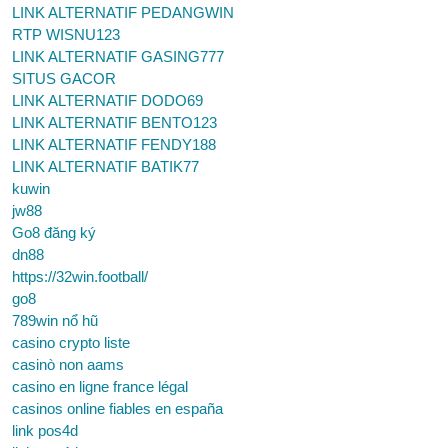
LINK ALTERNATIF PEDANGWIN
RTP WISNU123
LINK ALTERNATIF GASING777
SITUS GACOR
LINK ALTERNATIF DODO69
LINK ALTERNATIF BENTO123
LINK ALTERNATIF FENDY188
LINK ALTERNATIF BATIK77
kuwin
jw88
Go8 đăng ký
dn88
https://32win.football/
go8
789win nổ hũ
casino crypto liste
casinò non aams
casino en ligne france légal
casinos online fiables en españa
link pos4d