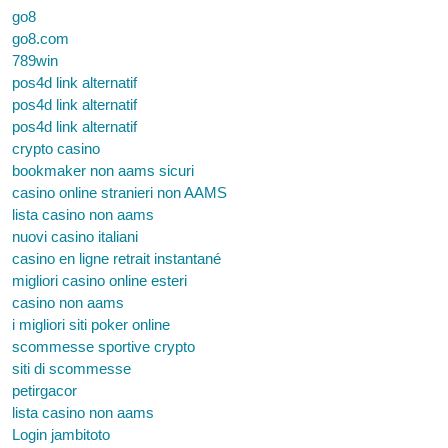
go8
go8.com
789win
pos4d link alternatif
pos4d link alternatif
pos4d link alternatif
crypto casino
bookmaker non aams sicuri
casino online stranieri non AAMS
lista casino non aams
nuovi casino italiani
casino en ligne retrait instantané
migliori casino online esteri
casino non aams
i migliori siti poker online
scommesse sportive crypto
siti di scommesse
petirgacor
lista casino non aams
Login jambitoto