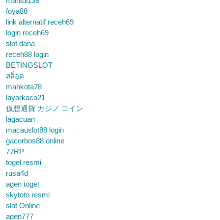
mantul138
foya88
link alternatif receh69
login receh69
slot dana
receh88 login
BETINGSLOT
สล็อต
mahkota78
layarkaca21
仮想通貨 カジノ コイン
lagacuan
macauslot88 login
gacorbos88 online
77RP
togel resmi
rusa4d
agen togel
skytoto resmi
slot Online
agen777