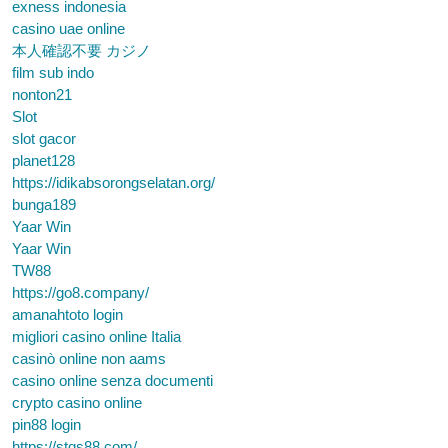
exness indonesia
casino uae online
本人確認不要 カジノ
film sub indo
nonton21
Slot
slot gacor
planet128
https://idikabsorongselatan.org/
bunga189
Yaar Win
Yaar Win
TW88
https://go8.company/
amanahtoto login
migliori casino online Italia
casinò online non aams
casino online senza documenti
crypto casino online
pin88 login
https://stqs88.com/