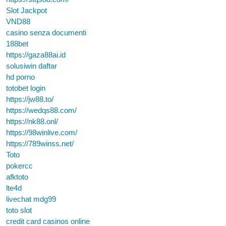
Slot Jackpot
VND88
casino senza documenti
188bet
https://gaza88ai.id
solusiwin daftar
hd porno
totobet login
https://jw88.to/
https://wedqs88.com/
https://nk88.onl/
https://98winlive.com/
https://789winss.net/
Toto
pokercc
afktoto
lte4d
livechat mdg99
toto slot
credit card casinos online