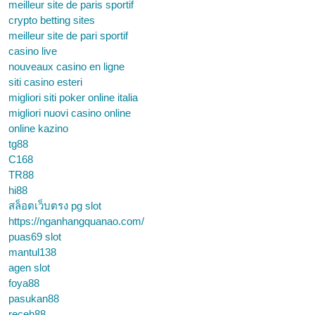
meilleur site de paris sportif
crypto betting sites
meilleur site de pari sportif
casino live
nouveaux casino en ligne
siti casino esteri
migliori siti poker online italia
migliori nuovi casino online
online kazino
tg88
C168
TR88
hi88
สล็อตเว็บตรง pg slot
https://nganhangquanao.com/
puas69 slot
mantul138
agen slot
foya88
pasukan88
receh88