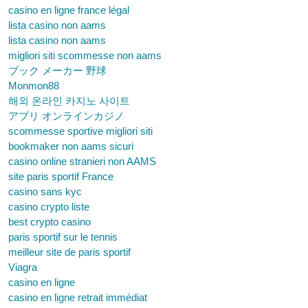
casino en ligne france légal
lista casino non aams
lista casino non aams
migliori siti scommesse non aams
ブック メーカー 野球
Monmon88
해외 온라인 카지노 사이트
アプリ オンラインカジノ
scommesse sportive migliori siti
bookmaker non aams sicuri
casino online stranieri non AAMS
site paris sportif France
casino sans kyc
casino crypto liste
best crypto casino
paris sportif sur le tennis
meilleur site de paris sportif
Viagra
casino en ligne
casino en ligne retrait immédiat