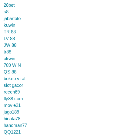
28bet
s8
jabartoto
kuwin
TR 88
LV 88
JW 88
tr88
okwin
789 WIN
QS 88
bokep viral
slot gacor
receh69
fly88 com
movie21
jago189
hinata78
hanoman77
QQ1221