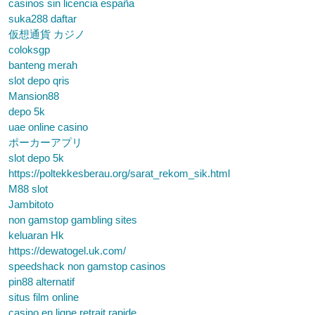
casinos sin licencia españa
suka288 daftar
仮想通貨 カジノ
coloksgp
banteng merah
slot depo qris
Mansion88
depo 5k
uae online casino
ポーカーアプリ
slot depo 5k
https://poltekkesberau.org/sarat_rekom_sik.html
M88 slot
Jambitoto
non gamstop gambling sites
keluaran Hk
https://dewatogel.uk.com/
speedshack non gamstop casinos
pin88 alternatif
situs film online
casino en ligne retrait rapide