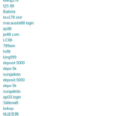
elang178
QS 88
Balislot
bro178 slot
macauslot88 login
qs88
jw88 com
LC88
789win
fv88
king999
deposit 5000
depo 5k
sungaitoto
deposit 5000
depo 5k
sungaitoto
api33 login
Sildenafil
bokep
快连官网