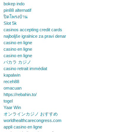
bokep indo
pin88 alternatif
ปิดโพรงบ้าน
Slot 5k
casinos accepting credit cards
najboljše igralnice za pravi denar
casino en ligne
casino en ligne
casino en ligne
バカラ カジノ
casino retrait immédiat
kapalwin
receh88
omacuan
https://rebahin.to/
togel
Yaar Win
オンラインカジノ おすすめ
worldhealthcarecongress.com
appli casino en ligne