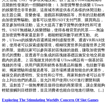
且開創性發展的一些關鍵特徵： 1. 加密貨幣整合娛樂 UTown
的娛樂理念非常創新。這座城市將提供各式各樣的休閒活動，
如主題公園、音樂會場、遊戲區和購物區等，所有的活動都將
由加密貨幣驅動。遊客可以使用USDT支付門票、購買商品，
甚至參加特殊活動，這大大提高了數字貨幣的便利性和可達
性。USDT無縫融入娛樂體驗，使得各種背景的民眾——無論
是加密貨幣專家還是新手，都能輕鬆與數字經濟互動。 此
外，UTown的娛樂內容還將延伸到虛擬世界。通過VR和AR技
術，使用者可以探索虛擬環境，模糊現實世界與虛擬世界之間
的界限。遊戲玩家可以參與基於區塊鏈的遊戲，賺取加密貨幣
形式的獎勳，並透過平台集成的區塊鏈基礎設施安全地交易遊
戲內的資產。 2. 區塊鏈支持的市場 UTown將設有一個基於區
塊鏈的市場，供用戶購買和銷售各類產品和服務，包括數字藝
術、獨家體驗和虛擬資產等。該市場將通過智能合約來運作，
確保交易的透明性、安全性和公平性。商家和創作者可以在平
台上列出他們的產品，並允許用戶使用USDT進行瀏覽和購
買。這創造了一個無摩擦且值得信賴的商業環境，讓企業能夠
輕鬆接觸到目標群體，並且消費者也能自信地進行購物。 [...]
Exploring The Stimulating Worldly Concern Of Slot Games