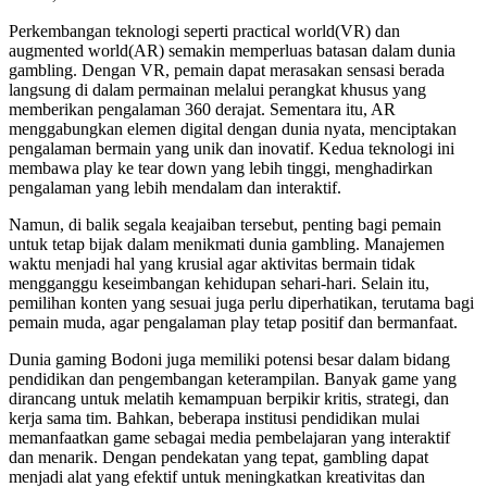
Perkembangan teknologi seperti practical world(VR) dan
augmented world(AR) semakin memperluas batasan dalam dunia
gambling. Dengan VR, pemain dapat merasakan sensasi berada
langsung di dalam permainan melalui perangkat khusus yang
memberikan pengalaman 360 derajat. Sementara itu, AR
menggabungkan elemen digital dengan dunia nyata, menciptakan
pengalaman bermain yang unik dan inovatif. Kedua teknologi ini
membawa play ke tear down yang lebih tinggi, menghadirkan
pengalaman yang lebih mendalam dan interaktif.
Namun, di balik segala keajaiban tersebut, penting bagi pemain
untuk tetap bijak dalam menikmati dunia gambling. Manajemen
waktu menjadi hal yang krusial agar aktivitas bermain tidak
mengganggu keseimbangan kehidupan sehari-hari. Selain itu,
pemilihan konten yang sesuai juga perlu diperhatikan, terutama bagi
pemain muda, agar pengalaman play tetap positif dan bermanfaat.
Dunia gaming Bodoni juga memiliki potensi besar dalam bidang
pendidikan dan pengembangan keterampilan. Banyak game yang
dirancang untuk melatih kemampuan berpikir kritis, strategi, dan
kerja sama tim. Bahkan, beberapa institusi pendidikan mulai
memanfaatkan game sebagai media pembelajaran yang interaktif
dan menarik. Dengan pendekatan yang tepat, gambling dapat
menjadi alat yang efektif untuk meningkatkan kreativitas dan