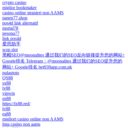
crypto casino
miglior bookmaker
casino online stranieri non AAMS
panen77.shop
pos4d link alternatif
mortal78
pesona77
link pos4d
爱思助手
wop slot
黑帽SEO@moonalites 通过我们的SEO反向链接提升您的网站↑
Google排名 Telegram：@moonalites 通过我们的SEO提升您的
网站↑ Google排名 bet939app.com.pk
pulautoto
QS88
sx88
lv88
vipwin
qs88
https://lx88.red/
lv88
ea88
migliori casino online non AAMS
lista casino non aams