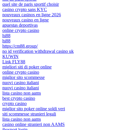
quel site de paris sportif choisir
casino crypto sans KYC
nouveaux casinos en ligne 2026
nouveaux casino en ligne
apuestas deportivas
online crypto casino
hi88
hi88
https://cm88.group/
no id verification withdrawal casino uk
KUWIN
Link FLY88
migliori siti di poker online
online crypto casino
miglior sito scommesse
nuovi casino italiani
nuovi casino italiani
lista casino non aams
best crypto casino
crypto casino
miglior sito poker online soldi veri
siti scommesse stranieri legali
lista casino non aams
casino online stranieri non AAMS
ibosport login