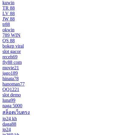
kuwin
TR 88
LV 88
JW 88
tr88
okwin
789 WIN
QS 88
bokep viral
slot gacor
receh69
fly88 com
movie21
jago189
hinata78
hanoman77
QQ1221
slot demo
luna99
naga 5000
สล็อตเว็บตรง
jp24 kh
daga88
jp24
jp369 kh