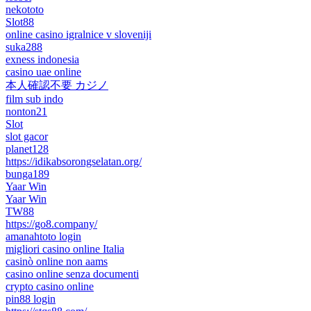
nekototo
Slot88
online casino igralnice v sloveniji
suka288
exness indonesia
casino uae online
本人確認不要 カジノ
film sub indo
nonton21
Slot
slot gacor
planet128
https://idikabsorongselatan.org/
bunga189
Yaar Win
Yaar Win
TW88
https://go8.company/
amanahtoto login
migliori casino online Italia
casinò online non aams
casino online senza documenti
crypto casino online
pin88 login