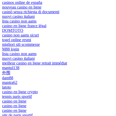
casinos online de españa
nouveau casino en ligne
casinò senza richiesta di documenti
nuovi casino italiani
lista casino non aams
casino en ligne france légal
DOMTOTO
casino non aams sicuri
togel online resmi
migliori siti scommesse
M88 login
lista casino non aams
nuovi casino italiani
meilleur casino en ligne retrait immédiat
mantul138
外围
dam88
mantra62
latoto
casino en ligne crypto
tennis paris sportif
casino en ligne
casino en ligne
casino en ligne
site de paris sportif