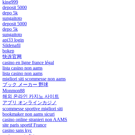
king999
deposit 5000
depo 5k
sungaitoto
deposit 5000
depo 5k
sungaitoto
api33 login
Sildenafil
bokep
快连官网
casino en ligne france légal
lista casino non aams
lista casino non aams
migliori siti scommesse non aams
ブック メーカー 野球
Monmon88
해외 온라인 카지노 사이트
アプリ オンラインカジノ
scommesse sportive migliori siti
bookmaker non aams sicuri
casino online stranieri non AAMS
site paris sportif France
casino sans kyc