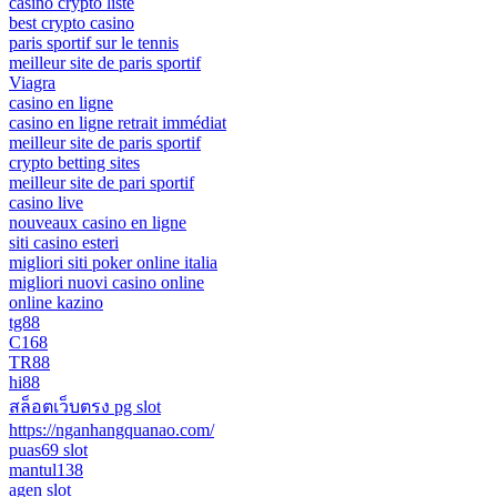
casino crypto liste
best crypto casino
paris sportif sur le tennis
meilleur site de paris sportif
Viagra
casino en ligne
casino en ligne retrait immédiat
meilleur site de paris sportif
crypto betting sites
meilleur site de pari sportif
casino live
nouveaux casino en ligne
siti casino esteri
migliori siti poker online italia
migliori nuovi casino online
online kazino
tg88
C168
TR88
hi88
สล็อตเว็บตรง pg slot
https://nganhangquanao.com/
puas69 slot
mantul138
agen slot