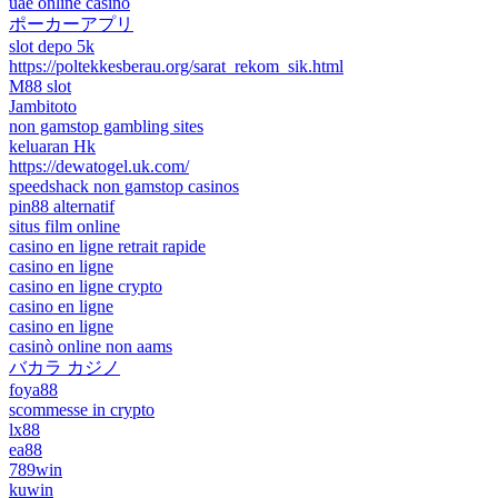
uae online casino
ポーカーアプリ
slot depo 5k
https://poltekkesberau.org/sarat_rekom_sik.html
M88 slot
Jambitoto
non gamstop gambling sites
keluaran Hk
https://dewatogel.uk.com/
speedshack non gamstop casinos
pin88 alternatif
situs film online
casino en ligne retrait rapide
casino en ligne
casino en ligne crypto
casino en ligne
casino en ligne
casinò online non aams
バカラ カジノ
foya88
scommesse in crypto
lx88
ea88
789win
kuwin