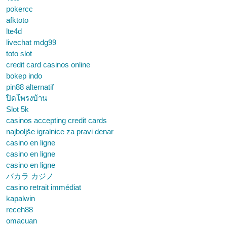
pokercc
afktoto
lte4d
livechat mdg99
toto slot
credit card casinos online
bokep indo
pin88 alternatif
ปิดโพรงบ้าน
Slot 5k
casinos accepting credit cards
najboljše igralnice za pravi denar
casino en ligne
casino en ligne
casino en ligne
バカラ カジノ
casino retrait immédiat
kapalwin
receh88
omacuan