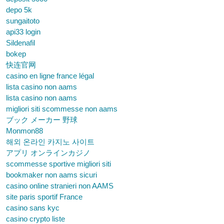
depo 5k
sungaitoto
api33 login
Sildenafil
bokep
快连官网
casino en ligne france légal
lista casino non aams
lista casino non aams
migliori siti scommesse non aams
ブック メーカー 野球
Monmon88
해외 온라인 카지노 사이트
アプリ オンラインカジノ
scommesse sportive migliori siti
bookmaker non aams sicuri
casino online stranieri non AAMS
site paris sportif France
casino sans kyc
casino crypto liste