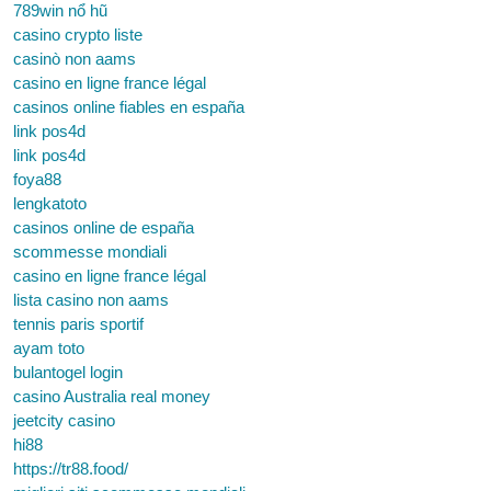
789win nổ hũ
casino crypto liste
casinò non aams
casino en ligne france légal
casinos online fiables en españa
link pos4d
link pos4d
foya88
lengkatoto
casinos online de españa
scommesse mondiali
casino en ligne france légal
lista casino non aams
tennis paris sportif
ayam toto
bulantogel login
casino Australia real money
jeetcity casino
hi88
https://tr88.food/