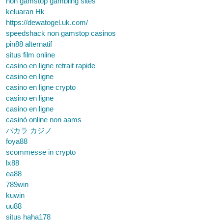
non gamstop gambling sites
keluaran Hk
https://dewatogel.uk.com/
speedshack non gamstop casinos
pin88 alternatif
situs film online
casino en ligne retrait rapide
casino en ligne
casino en ligne crypto
casino en ligne
casino en ligne
casinò online non aams
バカラ カジノ
foya88
scommesse in crypto
lx88
ea88
789win
kuwin
uu88
situs haha178