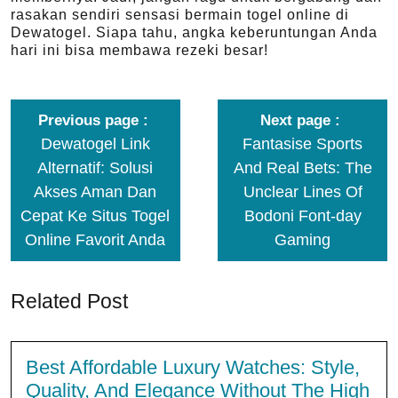
rasakan sendiri sensasi bermain togel online di
Dewatogel. Siapa tahu, angka keberuntungan Anda
hari ini bisa membawa rezeki besar!
Previous page
Next page
Dewatogel Link
Fantasise Sports
Alternatif: Solusi
And Real Bets: The
Akses Aman Dan
Unclear Lines Of
Cepat Ke Situs Togel
Bodoni Font-day
Online Favorit Anda
Gaming
Related Post
Best Affordable Luxury Watches: Style,
Quality, And Elegance Without The High