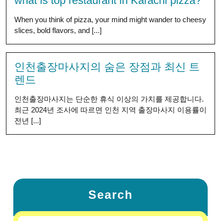
what is top restaurant in Karachi pizza?
When you think of pizza, your mind might wander to cheesy
slices, bold flavors, and [...]
인천출장마사지의 숨은 장점과 최신 트
렌드
인천출장마사지는 단순한 휴식 이상의 가치를 제공합니다.
최근 2024년 조사에 따르면 인천 지역 출장마사지 이용률이
전년 [...]
Search