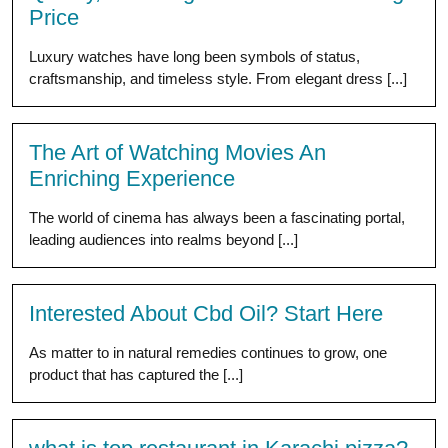
Price
Luxury watches have long been symbols of status,
craftsmanship, and timeless style. From elegant dress [...]
The Art of Watching Movies An
Enriching Experience
The world of cinema has always been a fascinating portal,
leading audiences into realms beyond [...]
Interested About Cbd Oil? Start Here
As matter to in natural remedies continues to grow, one
product that has captured the [...]