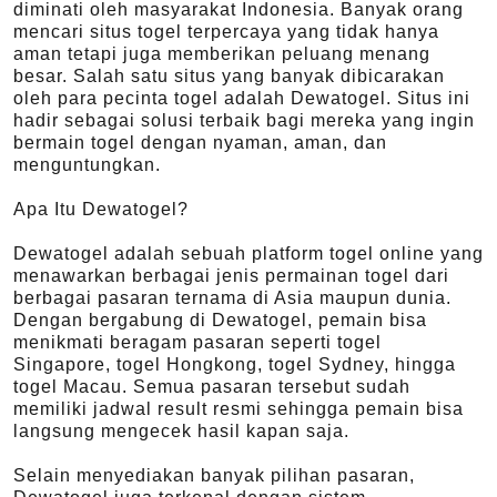
diminati oleh masyarakat Indonesia. Banyak orang
mencari situs togel terpercaya yang tidak hanya
aman tetapi juga memberikan peluang menang
besar. Salah satu situs yang banyak dibicarakan
oleh para pecinta togel adalah Dewatogel. Situs ini
hadir sebagai solusi terbaik bagi mereka yang ingin
bermain togel dengan nyaman, aman, dan
menguntungkan.
Apa Itu Dewatogel?
Dewatogel adalah sebuah platform togel online yang
menawarkan berbagai jenis permainan togel dari
berbagai pasaran ternama di Asia maupun dunia.
Dengan bergabung di Dewatogel, pemain bisa
menikmati beragam pasaran seperti togel
Singapore, togel Hongkong, togel Sydney, hingga
togel Macau. Semua pasaran tersebut sudah
memiliki jadwal result resmi sehingga pemain bisa
langsung mengecek hasil kapan saja.
Selain menyediakan banyak pilihan pasaran,