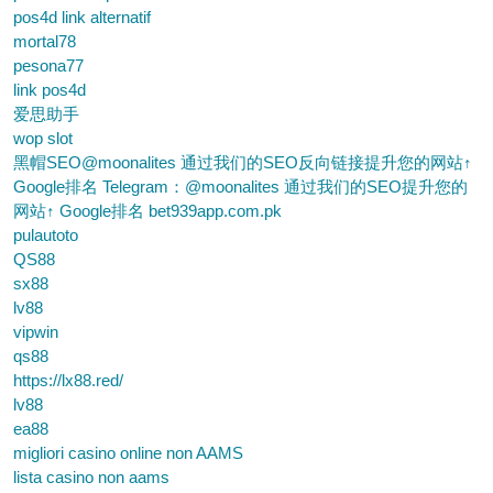
pos4d link alternatif
mortal78
pesona77
link pos4d
爱思助手
wop slot
黑帽SEO@moonalites 通过我们的SEO反向链接提升您的网站↑
Google排名 Telegram：@moonalites 通过我们的SEO提升您的
网站↑ Google排名 bet939app.com.pk
pulautoto
QS88
sx88
lv88
vipwin
qs88
https://lx88.red/
lv88
ea88
migliori casino online non AAMS
lista casino non aams