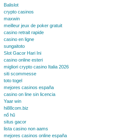
Balislot
crypto casinos
maxwin
meilleur jeux de poker gratuit
casino retrait rapide
casino en ligne
sungaitoto
Slot Gacor Hari Ini
casino online esteri
migliori crypto casino Italia 2026
siti scommesse
toto togel
mejores casinos españa
casino on line sin licencia
Yaar win
hi88com.biz
nổ hũ
situs gacor
lista casino non aams
mejores casinos online españa