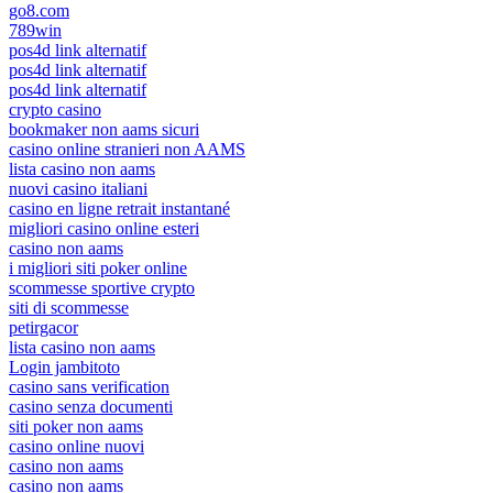
go8.com
789win
pos4d link alternatif
pos4d link alternatif
pos4d link alternatif
crypto casino
bookmaker non aams sicuri
casino online stranieri non AAMS
lista casino non aams
nuovi casino italiani
casino en ligne retrait instantané
migliori casino online esteri
casino non aams
i migliori siti poker online
scommesse sportive crypto
siti di scommesse
petirgacor
lista casino non aams
Login jambitoto
casino sans verification
casino senza documenti
siti poker non aams
casino online nuovi
casino non aams
casino non aams