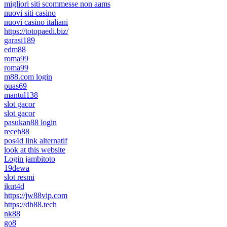
migliori siti scommesse non aams
nuovi siti casino
nuovi casino italiani
https://totopaedi.biz/
garasi189
edm88
roma99
roma99
m88.com login
puas69
mantul138
slot gacor
slot gacor
pasukan88 login
receh88
pos4d link alternatif
look at this website
Login jambitoto
19dewa
slot resmi
ikut4d
https://jw88vip.com
https://dh88.tech
nk88
go8