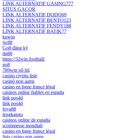
LINK ALTERNATIF GASING777
SITUS GACOR
LINK ALTERNATIF DODO69
LINK ALTERNATIF BENTO123
LINK ALTERNATIF FENDY188
LINK ALTERNATIF BATIK77
kuwin
jw88
Go8 đăng ký
dn88
https://32win.football/
go8
789win nổ hũ
casino crypto liste
casinò non aams
casino en ligne france légal
casinos online fiables en españa
link pos4d
link pos4d
foya88
lengkatoto
casinos online de españa
scommesse mondiali
casino en ligne france légal
lista casino non aams