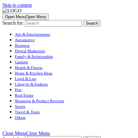
Skip to content
Open Menu
Open Menu
Search for:
Arts & Entertainment
Automotive
Business
Digital Marketing
Family & Relationship
Gaming
Health & Fitness
Home & Kitchen Ideas
Legal & Law
Lifestyle & Fashion
Pets
Real Estate
Shopping & Product Reviews
Sports
Travel & Tours
Others
Close Menu
Close Menu