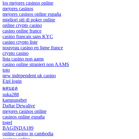
los mejores casinos online
mejores casinos
mejores casinos online españa
migliori siti di poker online
online crypto casino
casino online france
casino français sans KYC
casino crypto liste
nouveau casino en ligne france
crypto casino
lista casino non aams
casino online stranieri non AAMS
toto
new independent uk casino
Eipl login
ผลบอล
suka288
kampungbet
Daftar Dewalive
mejores casinos online
casinos online españa
togel
BAGINDA189
online casino in cambodia