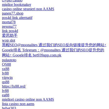
crypto casino
miglior bookmaker
casino online stranieri non AAMS
panen77.shop
pos4d link alternatif
mortal78
pesona77
link pos4d
爱思助手
wop slot
黑帽SEO@moonalites 通过我们的SEO反向链接提升您的网站↑
Google排名 Telegram：@moonalites 通过我们的SEO提升您的
网站↑ Google排名 bet939app.com.pk
pulautoto
QS88
sx88
lv88
vipwin
qs88
https://lx88.red/
lv88
ea88
migliori casino online non AAMS
lista casino non aams
hebat303