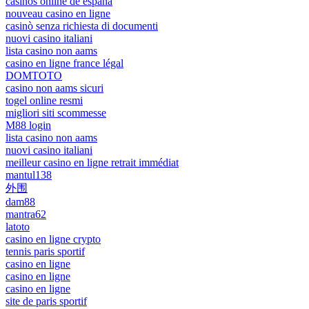
casinos online de españa
nouveau casino en ligne
casinò senza richiesta di documenti
nuovi casino italiani
lista casino non aams
casino en ligne france légal
DOMTOTO
casino non aams sicuri
togel online resmi
migliori siti scommesse
M88 login
lista casino non aams
nuovi casino italiani
meilleur casino en ligne retrait immédiat
mantul138
外围
dam88
mantra62
latoto
casino en ligne crypto
tennis paris sportif
casino en ligne
casino en ligne
casino en ligne
site de paris sportif