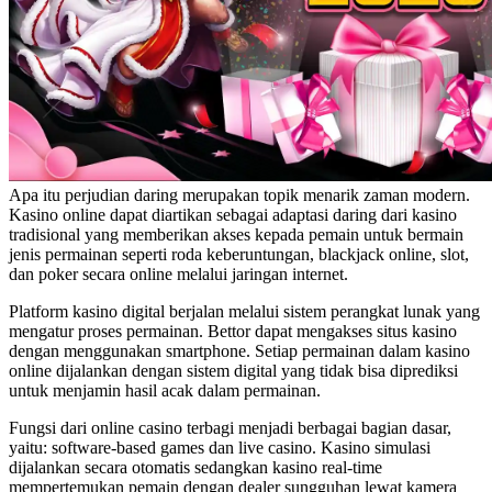
Apa itu perjudian daring merupakan topik menarik zaman modern.
Kasino online dapat diartikan sebagai adaptasi daring dari kasino
tradisional yang memberikan akses kepada pemain untuk bermain
jenis permainan seperti roda keberuntungan, blackjack online, slot,
dan poker secara online melalui jaringan internet.
Platform kasino digital berjalan melalui sistem perangkat lunak yang
mengatur proses permainan. Bettor dapat mengakses situs kasino
dengan menggunakan smartphone. Setiap permainan dalam kasino
online dijalankan dengan sistem digital yang tidak bisa diprediksi
untuk menjamin hasil acak dalam permainan.
Fungsi dari online casino terbagi menjadi berbagai bagian dasar,
yaitu: software-based games dan live casino. Kasino simulasi
dijalankan secara otomatis sedangkan kasino real-time
mempertemukan pemain dengan dealer sungguhan lewat kamera