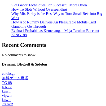
Slot Gacor Techniques For Successful More Often
How To Slots Without Overspending
Why Mix Parlay is the Best Way to Turn Small Bets into Big
Wins
How Abc Rummy Delivers An Pleasurable Mobile Card
Gambling Go Through
Evaluasi Probabilitas Kemenangan Meja Taruhan Baccarat
KING188
Recent Comments
No comments to show.
Dynamic Blogroll & Sidebar
coloksgp
無料ゲーム麻雀
TG 88
NK 88
kuwin
vipwin
kuwin
789win