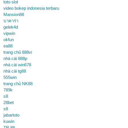
toto slot
video bokep indonesia terbaru
Mansion88
บาคาร่า
gelek4d
vipwin
okfun
ea88
trang chủ 888vi
nhà cái 888p
nhà cái win678
nhà cái tg88
555win
trang chủ NK88
789k
s8
28bet
s8
jabartoto
kuwin
TR 88