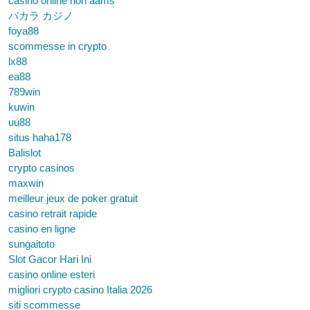
casinò online non aams
バカラ カジノ
foya88
scommesse in crypto
lx88
ea88
789win
kuwin
uu88
situs haha178
Balislot
crypto casinos
maxwin
meilleur jeux de poker gratuit
casino retrait rapide
casino en ligne
sungaitoto
Slot Gacor Hari Ini
casino online esteri
migliori crypto casino Italia 2026
siti scommesse