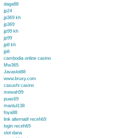
daga88
jp24
jp369 kh
jp369
jp99 kh
jp99
jp8 kh
jp8
cambodia online casino
Mw365
Javaslot88
www.bruxy.com
casushi casino
mewah99
puas69
mantul138
foya88
link alternatif receh69
login receh69
slot dana