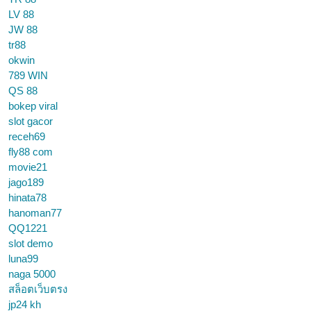
LV 88
JW 88
tr88
okwin
789 WIN
QS 88
bokep viral
slot gacor
receh69
fly88 com
movie21
jago189
hinata78
hanoman77
QQ1221
slot demo
luna99
naga 5000
สล็อตเว็บตรง
jp24 kh