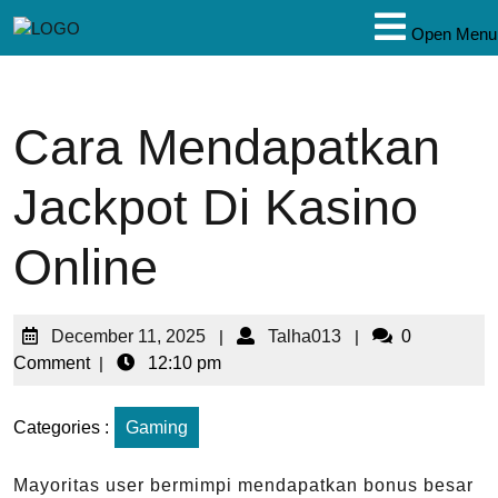
Open Menu
Cara Mendapatkan
Jackpot Di Kasino
Online
December 11, 2025
|
Talha013
|
0
Comment
|
12:10 pm
Categories :
Gaming
Mayoritas user bermimpi mendapatkan bonus besar