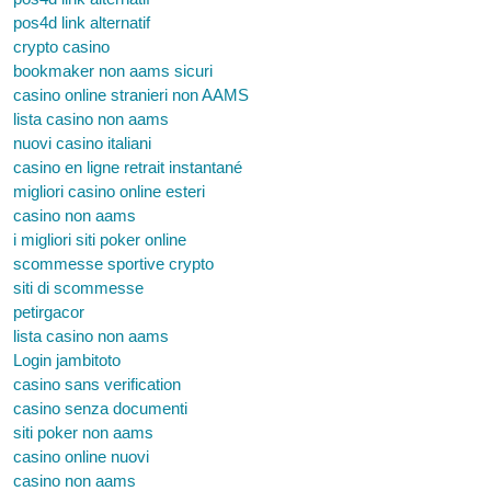
pos4d link alternatif
crypto casino
bookmaker non aams sicuri
casino online stranieri non AAMS
lista casino non aams
nuovi casino italiani
casino en ligne retrait instantané
migliori casino online esteri
casino non aams
i migliori siti poker online
scommesse sportive crypto
siti di scommesse
petirgacor
lista casino non aams
Login jambitoto
casino sans verification
casino senza documenti
siti poker non aams
casino online nuovi
casino non aams