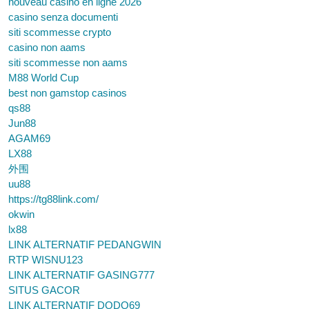
nouveau casino en ligne 2026
casino senza documenti
siti scommesse crypto
casino non aams
siti scommesse non aams
M88 World Cup
best non gamstop casinos
qs88
Jun88
AGAM69
LX88
外围
uu88
https://tg88link.com/
okwin
lx88
LINK ALTERNATIF PEDANGWIN
RTP WISNU123
LINK ALTERNATIF GASING777
SITUS GACOR
LINK ALTERNATIF DODO69