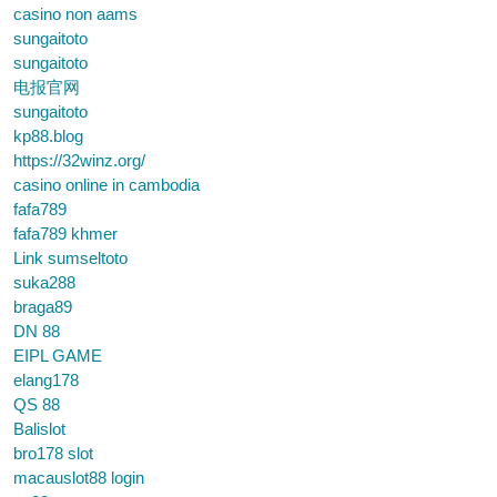
casino non aams
sungaitoto
sungaitoto
电报官网
sungaitoto
kp88.blog
https://32winz.org/
casino online in cambodia
fafa789
fafa789 khmer
Link sumseltoto
suka288
braga89
DN 88
EIPL GAME
elang178
QS 88
Balislot
bro178 slot
macauslot88 login