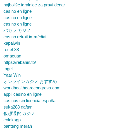
najboljše igralnice za pravi denar
casino en ligne
casino en ligne
casino en ligne
バカラ カジノ
casino retrait immédiat
kapalwin
receh88
omacuan
https://rebahin.to/
togel
Yaar Win
オンラインカジノ おすすめ
worldhealthcarecongress.com
appli casino en ligne
casinos sin licencia españa
suka288 daftar
仮想通貨 カジノ
coloksgp
banteng merah