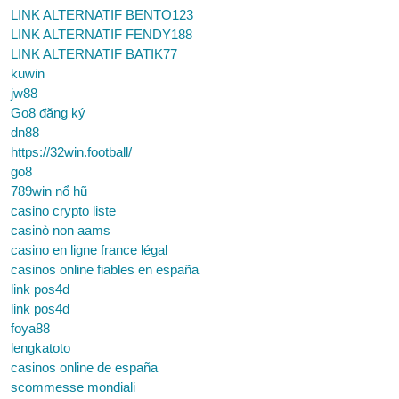
LINK ALTERNATIF BENTO123
LINK ALTERNATIF FENDY188
LINK ALTERNATIF BATIK77
kuwin
jw88
Go8 đăng ký
dn88
https://32win.football/
go8
789win nổ hũ
casino crypto liste
casinò non aams
casino en ligne france légal
casinos online fiables en españa
link pos4d
link pos4d
foya88
lengkatoto
casinos online de españa
scommesse mondiali