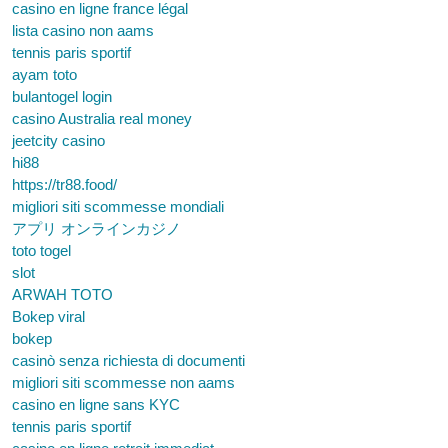
casino en ligne france légal
lista casino non aams
tennis paris sportif
ayam toto
bulantogel login
casino Australia real money
jeetcity casino
hi88
https://tr88.food/
migliori siti scommesse mondiali
アプリ オンラインカジノ
toto togel
slot
ARWAH TOTO
Bokep viral
bokep
casinò senza richiesta di documenti
migliori siti scommesse non aams
casino en ligne sans KYC
tennis paris sportif