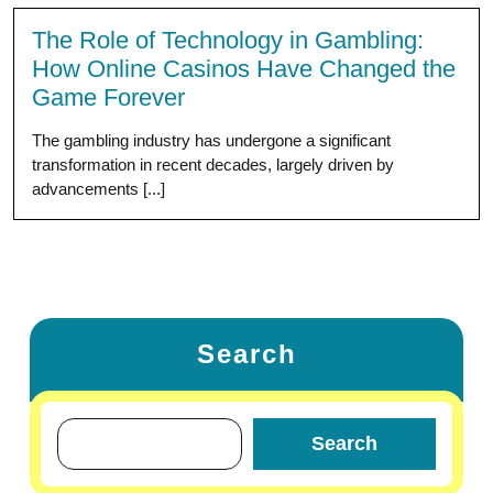
The Role of Technology in Gambling:
How Online Casinos Have Changed the
Game Forever
The gambling industry has undergone a significant
transformation in recent decades, largely driven by
advancements [...]
Search
Search