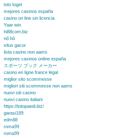
toto togel
mejores casinos españa
casino on line sin licencia
Yaar win
hi88com.biz
nổ hũ
situs gacor
lista casino non aams
mejores casinos online españa
スポーツ ブック メーカー
casino en ligne france légal
miglior sito scommesse
migliori siti scommesse non aams
nuovi siti casino
nuovi casino italiani
https://totopaedi.biz/
garasi189
edm88
roma99
roma99