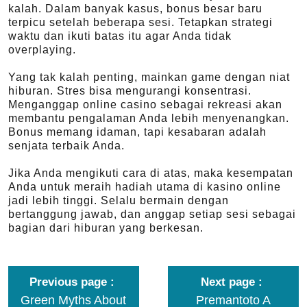
kalah. Dalam banyak kasus, bonus besar baru
terpicu setelah beberapa sesi. Tetapkan strategi
waktu dan ikuti batas itu agar Anda tidak
overplaying.
Yang tak kalah penting, mainkan game dengan niat
hiburan. Stres bisa mengurangi konsentrasi.
Menganggap online casino sebagai rekreasi akan
membantu pengalaman Anda lebih menyenangkan.
Bonus memang idaman, tapi kesabaran adalah
senjata terbaik Anda.
Jika Anda mengikuti cara di atas, maka kesempatan
Anda untuk meraih hadiah utama di kasino online
jadi lebih tinggi. Selalu bermain dengan
bertanggung jawab, dan anggap setiap sesi sebagai
bagian dari hiburan yang berkesan.
Previous page
Next page
Green Myths About
Premantoto A