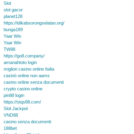
Slot
slot gacor
planet128
https://idikabsorongselatan.org/
bunga189
Yaar Win
Yaar Win
TW88
https://go8.company/
amanahtoto login
migliori casino online Italia
casinò online non aams
casino online senza documenti
crypto casino online
pin88 login
https://stqs88.com/
Slot Jackpot
VND88
casino senza documenti
188bet