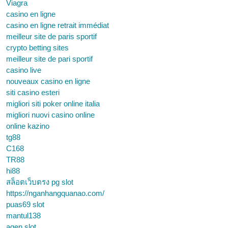
Viagra
casino en ligne
casino en ligne retrait immédiat
meilleur site de paris sportif
crypto betting sites
meilleur site de pari sportif
casino live
nouveaux casino en ligne
siti casino esteri
migliori siti poker online italia
migliori nuovi casino online
online kazino
tg88
C168
TR88
hi88
สล็อตเว็บตรง pg slot
https://nganhangquanao.com/
puas69 slot
mantul138
agen slot