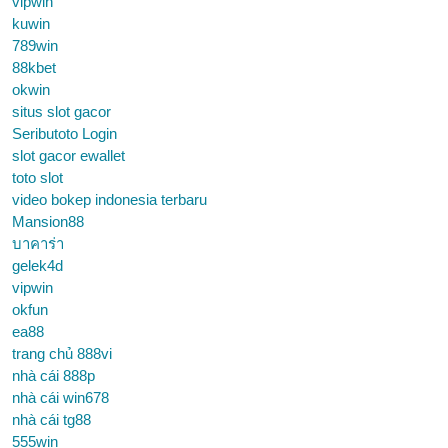
vipwin
kuwin
789win
88kbet
okwin
situs slot gacor
Seributoto Login
slot gacor ewallet
toto slot
video bokep indonesia terbaru
Mansion88
บาคาร่า
gelek4d
vipwin
okfun
ea88
trang chủ 888vi
nhà cái 888p
nhà cái win678
nhà cái tg88
555win