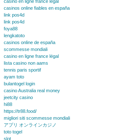
casino en ligne france légal
casinos online fiables en españa
link pos4d
link pos4d
foya88
lengkatoto
casinos online de españa
scommesse mondiali
casino en ligne france légal
lista casino non aams
tennis paris sportif
ayam toto
bulantogel login
casino Australia real money
jeetcity casino
hi88
https://tr88.food/
migliori siti scommesse mondiali
アプリ オンラインカジノ
toto togel
slot