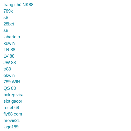
trang chủ NK88
789k
s8
28bet
s8
jabartoto
kuwin
TR 88
LV 88
JW 88
tr88
okwin
789 WIN
QS 88
bokep viral
slot gacor
receh69
fly88 com
movie21
jago189