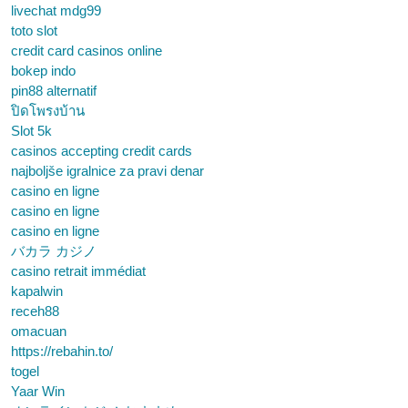
livechat mdg99
toto slot
credit card casinos online
bokep indo
pin88 alternatif
ปิดโพรงบ้าน
Slot 5k
casinos accepting credit cards
najboljše igralnice za pravi denar
casino en ligne
casino en ligne
casino en ligne
バカラ カジノ
casino retrait immédiat
kapalwin
receh88
omacuan
https://rebahin.to/
togel
Yaar Win