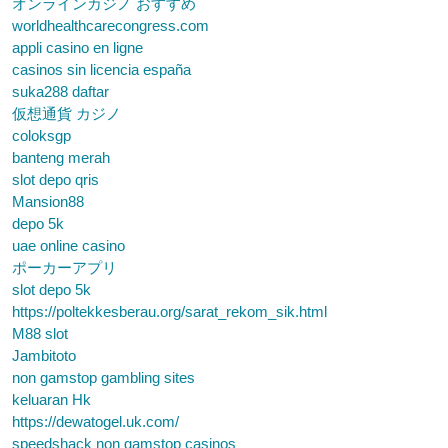
オンラインカジノ おすすめ
worldhealthcarecongress.com
appli casino en ligne
casinos sin licencia españa
suka288 daftar
仮想通貨 カジノ
coloksgp
banteng merah
slot depo qris
Mansion88
depo 5k
uae online casino
ポーカーアプリ
slot depo 5k
https://poltekkesberau.org/sarat_rekom_sik.html
M88 slot
Jambitoto
non gamstop gambling sites
keluaran Hk
https://dewatogel.uk.com/
speedshack non gamstop casinos