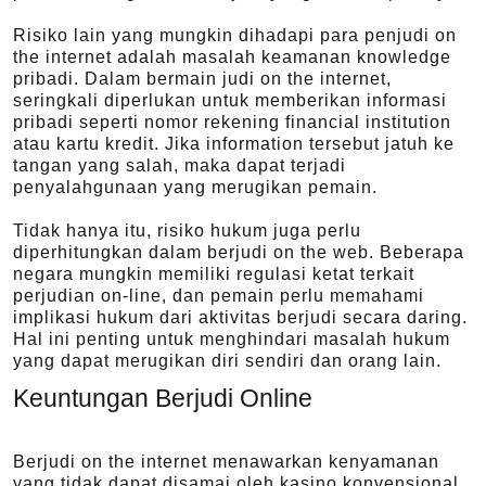
Risiko lain yang mungkin dihadapi para penjudi on
the internet adalah masalah keamanan knowledge
pribadi. Dalam bermain judi on the internet,
seringkali diperlukan untuk memberikan informasi
pribadi seperti nomor rekening financial institution
atau kartu kredit. Jika information tersebut jatuh ke
tangan yang salah, maka dapat terjadi
penyalahgunaan yang merugikan pemain.
Tidak hanya itu, risiko hukum juga perlu
diperhitungkan dalam berjudi on the web. Beberapa
negara mungkin memiliki regulasi ketat terkait
perjudian on-line, dan pemain perlu memahami
implikasi hukum dari aktivitas berjudi secara daring.
Hal ini penting untuk menghindari masalah hukum
yang dapat merugikan diri sendiri dan orang lain.
Keuntungan Berjudi Online
Berjudi on the internet menawarkan kenyamanan
yang tidak dapat disamai oleh kasino konvensional.