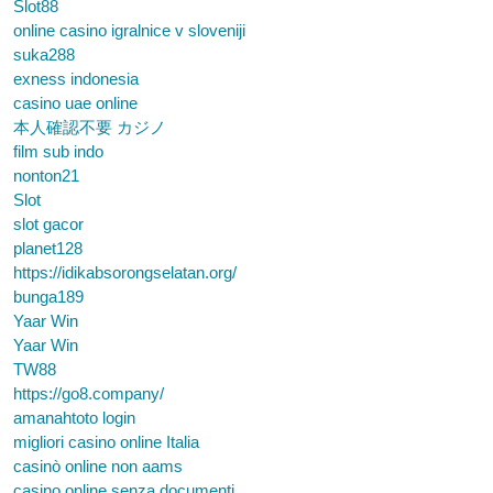
Slot88
online casino igralnice v sloveniji
suka288
exness indonesia
casino uae online
本人確認不要 カジノ
film sub indo
nonton21
Slot
slot gacor
planet128
https://idikabsorongselatan.org/
bunga189
Yaar Win
Yaar Win
TW88
https://go8.company/
amanahtoto login
migliori casino online Italia
casinò online non aams
casino online senza documenti