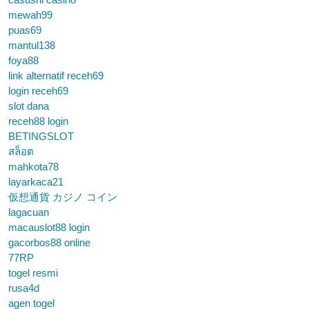
mewah99
puas69
mantul138
foya88
link alternatif receh69
login receh69
slot dana
receh88 login
BETINGSLOT
สล็อต
mahkota78
layarkaca21
仮想通貨 カジノ コイン
lagacuan
macauslot88 login
gacorbos88 online
77RP
togel resmi
rusa4d
agen togel