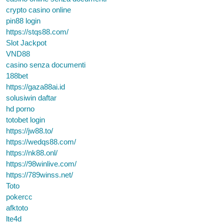
crypto casino online
pin88 login
https://stqs88.com/
Slot Jackpot
VND88
casino senza documenti
188bet
https://gaza88ai.id
solusiwin daftar
hd porno
totobet login
https://jw88.to/
https://wedqs88.com/
https://nk88.onl/
https://98winlive.com/
https://789winss.net/
Toto
pokercc
afktoto
lte4d