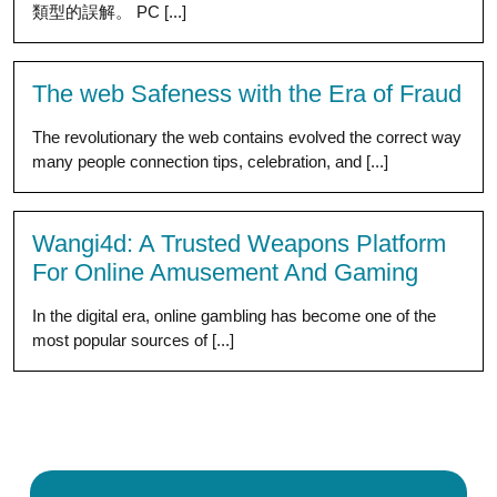
類型的誤解。 PC [...]
The web Safeness with the Era of Fraud
The revolutionary the web contains evolved the correct way
many people connection tips, celebration, and [...]
Wangi4d: A Trusted Weapons Platform
For Online Amusement And Gaming
In the digital era, online gambling has become one of the
most popular sources of [...]