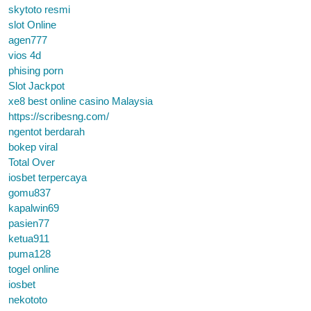
skytoto resmi
slot Online
agen777
vios 4d
phising porn
Slot Jackpot
xe8 best online casino Malaysia
https://scribesng.com/
ngentot berdarah
bokep viral
Total Over
iosbet terpercaya
gomu837
kapalwin69
pasien77
ketua911
puma128
togel online
iosbet
nekototo