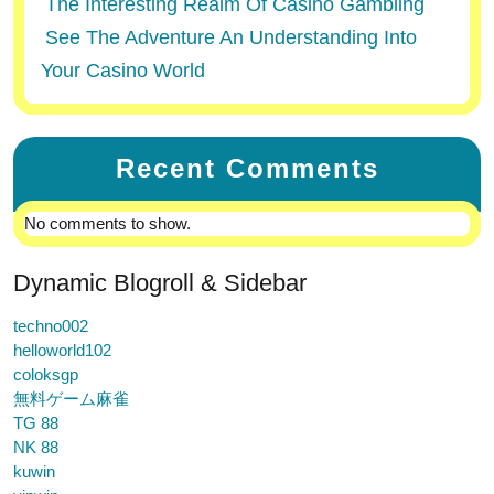
The Interesting Realm Of Casino Gambling
See The Adventure An Understanding Into
Your Casino World
Recent Comments
No comments to show.
Dynamic Blogroll & Sidebar
techno002
helloworld102
coloksgp
無料ゲーム麻雀
TG 88
NK 88
kuwin