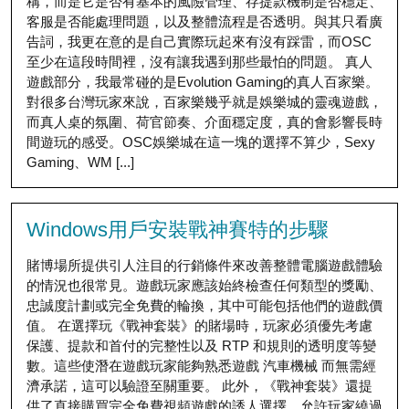
稱，而是它是否有基本的風險管理、存提款機制是否穩定、
客服是否能處理問題，以及整體流程是否透明。與其只看廣
告詞，我更在意的是自己實際玩起來有沒有踩雷，而OSC
至少在這段時間裡，沒有讓我遇到那些最怕的問題。 真人
遊戲部分，我最常碰的是Evolution Gaming的真人百家樂。
對很多台灣玩家來說，百家樂幾乎就是娛樂城的靈魂遊戲，
而真人桌的氛圍、荷官節奏、介面穩定度，真的會影響長時
間遊玩的感受。OSC娛樂城在這一塊的選擇不算少，Sexy
Gaming、WM [...]
Windows用戶安裝戰神賽特的步驟
賭博場所提供引人注目的行銷條件來改善整體電腦遊戲體驗
的情況也很常見。遊戲玩家應該始終檢查任何類型的獎勵、
忠誠度計劃或完全免費的輪換，其中可能包括他們的遊戲價
值。 在選擇玩《戰神套裝》的賭場時，玩家必須優先考慮
保護、提款和首付的完整性以及 RTP 和規則的透明度等變
數。這些使潛在遊戲玩家能夠熟悉遊戲 汽車機械 而無需經
濟承諾，這可以驗證至關重要。 此外，《戰神套裝》還提
供了直接購買完全免費視頻遊戲的誘人選擇，允許玩家繞過