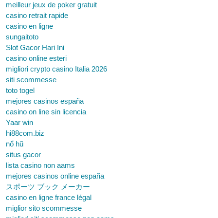
meilleur jeux de poker gratuit
casino retrait rapide
casino en ligne
sungaitoto
Slot Gacor Hari Ini
casino online esteri
migliori crypto casino Italia 2026
siti scommesse
toto togel
mejores casinos españa
casino on line sin licencia
Yaar win
hi88com.biz
nổ hũ
situs gacor
lista casino non aams
mejores casinos online españa
スポーツ ブック メーカー
casino en ligne france légal
miglior sito scommesse