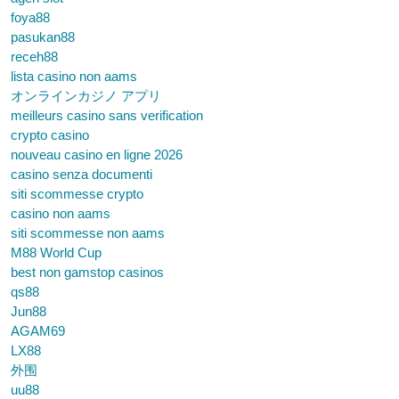
foya88
pasukan88
receh88
lista casino non aams
オンラインカジノ アプリ
meilleurs casino sans verification
crypto casino
nouveau casino en ligne 2026
casino senza documenti
siti scommesse crypto
casino non aams
siti scommesse non aams
M88 World Cup
best non gamstop casinos
qs88
Jun88
AGAM69
LX88
外围
uu88