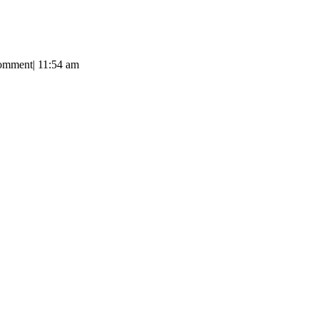
omment
|
11:54 am