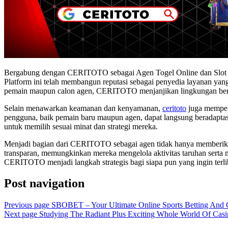
Bergabung dengan CERITOTO sebagai Agen Togel Online dan Slot T
Platform ini telah membangun reputasi sebagai penyedia layanan yan
pemain maupun calon agen, CERITOTO menjanjikan lingkungan bermain 
Selain menawarkan keamanan dan kenyamanan,
ceritoto
juga memperm
pengguna, baik pemain baru maupun agen, dapat langsung beradaptasi 
untuk memilih sesuai minat dan strategi mereka.
Menjadi bagian dari CERITOTO sebagai agen tidak hanya memberikan k
transparan, memungkinkan mereka mengelola aktivitas taruhan serta
CERITOTO menjadi langkah strategis bagi siapa pun yang ingin terlib
Post navigation
Previous page
SBOBET – Your Ultimate Online Sports Betting And 
Next page
Studying The Radiant Plus Exciting Whole World Of Casi