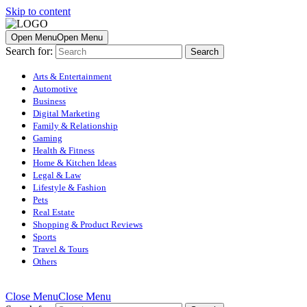
Skip to content
Open Menu
Open Menu
Search for:
Arts & Entertainment
Automotive
Business
Digital Marketing
Family & Relationship
Gaming
Health & Fitness
Home & Kitchen Ideas
Legal & Law
Lifestyle & Fashion
Pets
Real Estate
Shopping & Product Reviews
Sports
Travel & Tours
Others
Close Menu
Close Menu