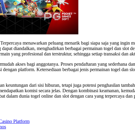
erpercaya menawarkan peluang menarik bagi siapa saja yang ingin 
g dapat diandalkan, menghadirkan berbagai permainan togel dan slot de
yang profesional dan terstruktur, sehingga setiap transaksi dan akt
udah akses bagi anggotanya. Proses pendaftaran yang sederhana dan
dengan platform. Ketersediaan berbagai jenis permainan togel dan slot
euntungan dari sisi hiburan, tetapi juga potensi penghasilan tambah
 mendapatkan komisi secara jelas. Dengan kombinasi keamanan, kemuda
at dalam dunia togel online dan slot dengan cara yang terpercaya dan p
Casino Platform
nos