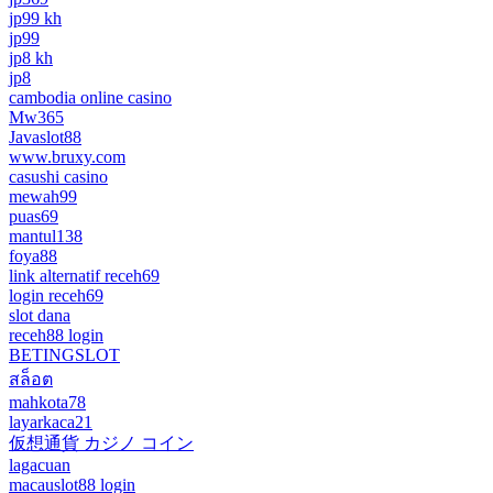
jp99 kh
jp99
jp8 kh
jp8
cambodia online casino
Mw365
Javaslot88
www.bruxy.com
casushi casino
mewah99
puas69
mantul138
foya88
link alternatif receh69
login receh69
slot dana
receh88 login
BETINGSLOT
สล็อต
mahkota78
layarkaca21
仮想通貨 カジノ コイン
lagacuan
macauslot88 login