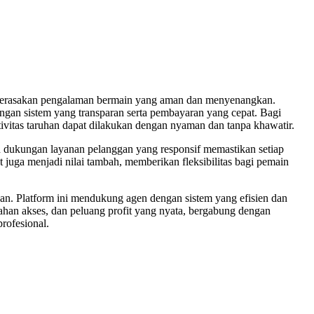
merasakan pengalaman bermain yang aman dan menyenangkan.
ngan sistem yang transparan serta pembayaran yang cepat. Bagi
ivitas taruhan dapat dilakukan dengan nyaman dan tanpa khawatir.
 dukungan layanan pelanggan yang responsif memastikan setiap
 juga menjadi nilai tambah, memberikan fleksibilitas bagi pemain
an. Platform ini mendukung agen dengan sistem yang efisien dan
han akses, dan peluang profit yang nyata, bergabung dengan
rofesional.