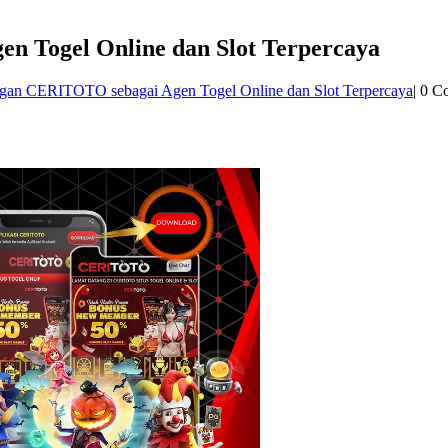
 Togel Online dan Slot Terpercaya
gan CERITOTO sebagai Agen Togel Online dan Slot Terpercaya
|
0 C