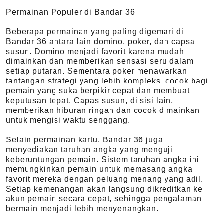
Permainan Populer di Bandar 36
Beberapa permainan yang paling digemari di
Bandar 36 antara lain domino, poker, dan capsa
susun. Domino menjadi favorit karena mudah
dimainkan dan memberikan sensasi seru dalam
setiap putaran. Sementara poker menawarkan
tantangan strategi yang lebih kompleks, cocok bagi
pemain yang suka berpikir cepat dan membuat
keputusan tepat. Capas susun, di sisi lain,
memberikan hiburan ringan dan cocok dimainkan
untuk mengisi waktu senggang.
Selain permainan kartu, Bandar 36 juga
menyediakan taruhan angka yang menguji
keberuntungan pemain. Sistem taruhan angka ini
memungkinkan pemain untuk memasang angka
favorit mereka dengan peluang menang yang adil.
Setiap kemenangan akan langsung dikreditkan ke
akun pemain secara cepat, sehingga pengalaman
bermain menjadi lebih menyenangkan.