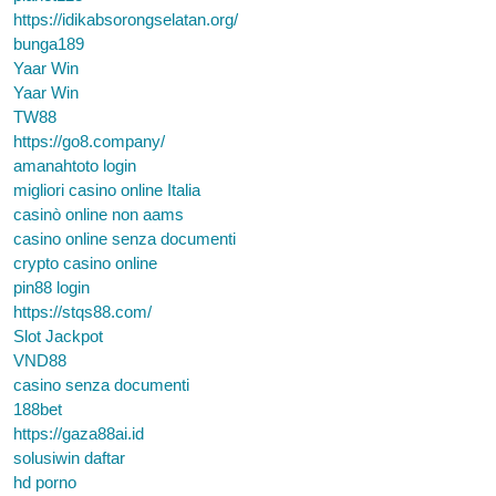
https://idikabsorongselatan.org/
bunga189
Yaar Win
Yaar Win
TW88
https://go8.company/
amanahtoto login
migliori casino online Italia
casinò online non aams
casino online senza documenti
crypto casino online
pin88 login
https://stqs88.com/
Slot Jackpot
VND88
casino senza documenti
188bet
https://gaza88ai.id
solusiwin daftar
hd porno