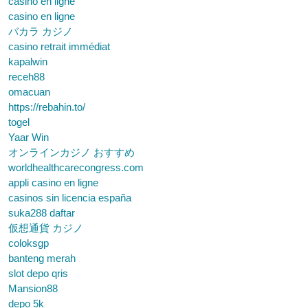
casino en ligne
casino en ligne
バカラ カジノ
casino retrait immédiat
kapalwin
receh88
omacuan
https://rebahin.to/
togel
Yaar Win
オンラインカジノ おすすめ
worldhealthcarecongress.com
appli casino en ligne
casinos sin licencia españa
suka288 daftar
仮想通貨 カジノ
coloksgp
banteng merah
slot depo qris
Mansion88
depo 5k