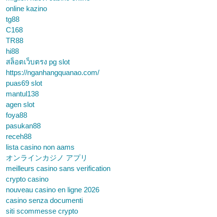
online kazino
tg88
C168
TR88
hi88
สล็อตเว็บตรง pg slot
https://nganhangquanao.com/
puas69 slot
mantul138
agen slot
foya88
pasukan88
receh88
lista casino non aams
オンラインカジノ アプリ
meilleurs casino sans verification
crypto casino
nouveau casino en ligne 2026
casino senza documenti
siti scommesse crypto