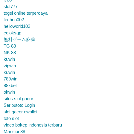
slot777
togel online terpercaya
techno002
helloworld102
coloksgp
無料ゲーム麻雀
TG 88
NK 88
kuwin
vipwin
kuwin
789win
88kbet
okwin
situs slot gacor
Seributoto Login
slot gacor ewallet
toto slot
video bokep indonesia terbaru
Mansion88