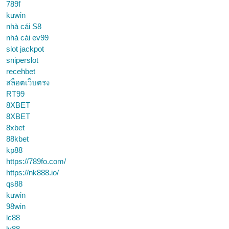
789f
kuwin
nhà cái S8
nhà cái ev99
slot jackpot
sniperslot
recehbet
สล็อตเว็บตรง
RT99
8XBET
8XBET
8xbet
88kbet
kp88
https://789fo.com/
https://nk888.io/
qs88
kuwin
98win
lc88
lv88