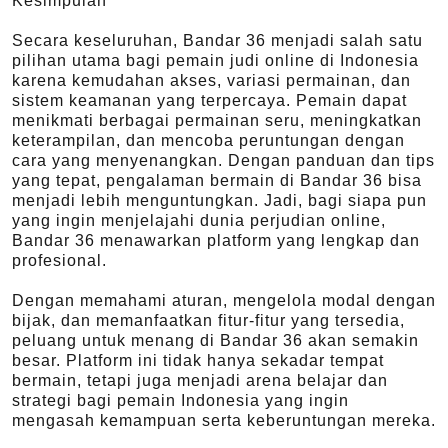
Kesimpulan
Secara keseluruhan, Bandar 36 menjadi salah satu
pilihan utama bagi pemain judi online di Indonesia
karena kemudahan akses, variasi permainan, dan
sistem keamanan yang terpercaya. Pemain dapat
menikmati berbagai permainan seru, meningkatkan
keterampilan, dan mencoba peruntungan dengan
cara yang menyenangkan. Dengan panduan dan tips
yang tepat, pengalaman bermain di Bandar 36 bisa
menjadi lebih menguntungkan. Jadi, bagi siapa pun
yang ingin menjelajahi dunia perjudian online,
Bandar 36 menawarkan platform yang lengkap dan
profesional.
Dengan memahami aturan, mengelola modal dengan
bijak, dan memanfaatkan fitur-fitur yang tersedia,
peluang untuk menang di Bandar 36 akan semakin
besar. Platform ini tidak hanya sekadar tempat
bermain, tetapi juga menjadi arena belajar dan
strategi bagi pemain Indonesia yang ingin
mengasah kemampuan serta keberuntungan mereka.