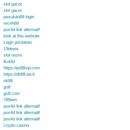
slot gacor
slot gacor
pasukan88 login
receh88
pos4d link alternatif
look at this website
Login jambitoto
19dewa
slot resmi
ikut4d
https://jw88vip.com
https://dh88.tech
nk88
go8
go8.com
789win
pos4d link alternatif
pos4d link alternatif
pos4d link alternatif
crypto casino