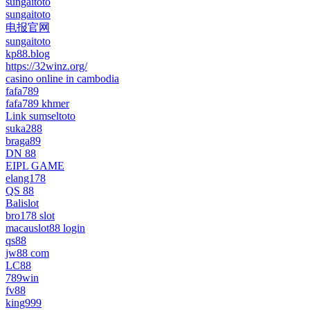
sungaitoto
sungaitoto
电报官网
sungaitoto
kp88.blog
https://32winz.org/
casino online in cambodia
fafa789
fafa789 khmer
Link sumseltoto
suka288
braga89
DN 88
EIPL GAME
elang178
QS 88
Balislot
bro178 slot
macauslot88 login
qs88
jw88 com
LC88
789win
fv88
king999