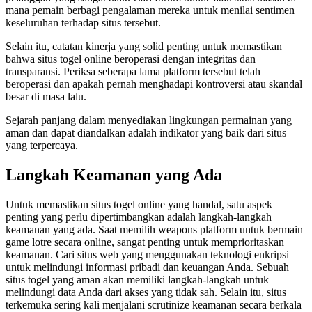
mana pemain berbagi pengalaman mereka untuk menilai sentimen
keseluruhan terhadap situs tersebut.
Selain itu, catatan kinerja yang solid penting untuk memastikan
bahwa situs togel online beroperasi dengan integritas dan
transparansi. Periksa seberapa lama platform tersebut telah
beroperasi dan apakah pernah menghadapi kontroversi atau skandal
besar di masa lalu.
Sejarah panjang dalam menyediakan lingkungan permainan yang
aman dan dapat diandalkan adalah indikator yang baik dari situs
yang terpercaya.
Langkah Keamanan yang Ada
Untuk memastikan situs togel online yang handal, satu aspek
penting yang perlu dipertimbangkan adalah langkah-langkah
keamanan yang ada. Saat memilih weapons platform untuk bermain
game lotre secara online, sangat penting untuk memprioritaskan
keamanan. Cari situs web yang menggunakan teknologi enkripsi
untuk melindungi informasi pribadi dan keuangan Anda. Sebuah
situs togel yang aman akan memiliki langkah-langkah untuk
melindungi data Anda dari akses yang tidak sah. Selain itu, situs
terkemuka sering kali menjalani scrutinize keamanan secara berkala