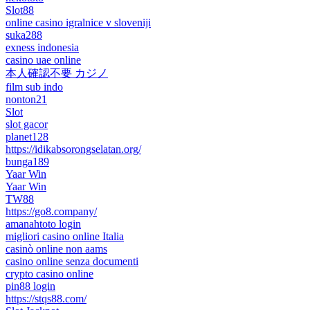
Slot88
online casino igralnice v sloveniji
suka288
exness indonesia
casino uae online
本人確認不要 カジノ
film sub indo
nonton21
Slot
slot gacor
planet128
https://idikabsorongselatan.org/
bunga189
Yaar Win
Yaar Win
TW88
https://go8.company/
amanahtoto login
migliori casino online Italia
casinò online non aams
casino online senza documenti
crypto casino online
pin88 login
https://stqs88.com/