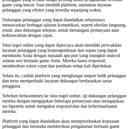
game yang lancar. Saat memilih platform, utamakan layanan
pelanggan yang efisien yang tersedia sepanjang waktu.
Dukungan pelanggan yang dapat diandalkan seharusnya
menawarkan berbagai saluran komunikasi, seperti obrolan langsung,
email, atau dukungan telepon, untuk menangani pertanyaan atau
kekhawatiran dengan cepat.
Situs togel online yang dapat dipercaya akan memiliki perwakilan
layanan pelanggan yang berpengetahuan dan sopan yang dapat
membantu Anda dengan masalah apa pun yang mungkin muncul
selama sesi bermain game Anda. Mereka harus responsif,
memberikan solusi cepat dan panduan setiap kali diperlukan.
Selain itu, carilah platform yang menghargai umpan balik pelanggan
dan terus memperbaiki layanan dukungan berdasarkan saran
pengguna.
Sebelum berkomitmen ke situs togel online, uji dukungan pelanggan
mereka dengan mengajukan beberapa pertanyaan atau mengajukan
isu hipotetis untuk mengukur responsivitas dan kebermanfaatan
mereka.
Platform yang dapat diandalkan akan memprioritaskan kepuasan
pelanggan dan berusaha memberikan pengalaman bermain game