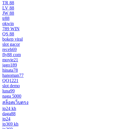
TR 88
LV 88
JW 88
tr88
okwin
789 WIN
QS 88
bokep viral
slot gacor
receh69
fly88 com
movie21
jago189
hinata78
hanoman77
QQ1221
slot demo
luna99
naga 5000
สล็อตเว็บตรง
jp24 kh
daga88
jp24
jp369 kh