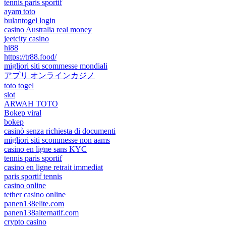
tennis paris sportif
ayam toto
bulantogel login
casino Australia real money
jeetcity casino
hi88
https://tr88.food/
migliori siti scommesse mondiali
アプリ オンラインカジノ
toto togel
slot
ARWAH TOTO
Bokep viral
bokep
casinò senza richiesta di documenti
migliori siti scommesse non aams
casino en ligne sans KYC
tennis paris sportif
casino en ligne retrait immediat
paris sportif tennis
casino online
tether casino online
panen138elite.com
panen138alternatif.com
crypto casino