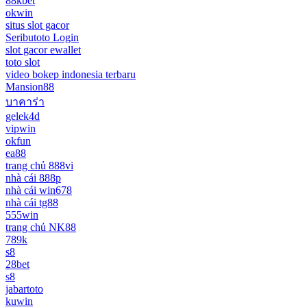
88kbet
okwin
situs slot gacor
Seributoto Login
slot gacor ewallet
toto slot
video bokep indonesia terbaru
Mansion88
บาคาร่า
gelek4d
vipwin
okfun
ea88
trang chủ 888vi
nhà cái 888p
nhà cái win678
nhà cái tg88
555win
trang chủ NK88
789k
s8
28bet
s8
jabartoto
kuwin