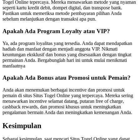
Togel Online tepercaya. Mereka menawarkan metode yang nyaman
seperti kartu kredit debit, dompet digital, dan transpose bank.
Pastikan untuk memeriksa metode pembayaran pilihan Anda
sebelum melanjutkan dengan transaksi apa pun.
Apakah Ada Program Loyalty atau VIP?
Ya, ada program loyalitas yang tersedia. Anda dapat mendapatkan
hadiah dan manfaat dengan menjadi anggota VIP. Nikmati
keuntungan eksklusif dan bonus yang disesuaikan dengan tingkat
permainan Anda. Bergabunglah hari ini untuk mulai menikmati
manfaatnya
Apakah Ada Bonus atau Promosi untuk Pemain?
Anda akan menemukan berbagai incentive dan promosi untuk
pemain di situs Situs Togel Online yang terpercaya. Mereka sering
menawarkan incentive selamat datang, putaran free of charge,
cashback rewards, dan promosi khusus untuk meningkatkan
pengalaman bermain Anda dan meningkatkan kemenangan Anda.
Kesimpulan
Sebagai kesimpulan, saat mencari Situs Togel Online yang dapat