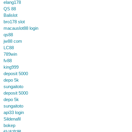
elang178
QS 88
Balislot
bro178 slot
macauslot88 login
qs88
jw88 com
LC88
789win
fv88
king999
deposit 5000
depo 5k
sungaitoto
deposit 5000
depo 5k
sungaitoto
api33 login
Sildenafil
bokep
快连官网