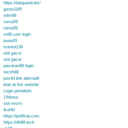
https://totopaedi.biz/
garasi189
edm88
roma99
roma99
m88.com login
puas69
mantul138
slot gacor
slot gacor
pasukan88 login
receh88
pos4d link alternatif
look at this website
Login jambitoto
19dewa
slot resmi
ikut4d
https://jw88vip.com
https://dh88.tech