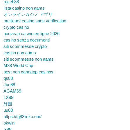
receh88
lista casino non aams
オンラインカジノ アプリ
meilleurs casino sans verification
crypto casino
nouveau casino en ligne 2026
casino senza documenti
siti scommesse crypto
casino non aams
siti scommesse non aams
M88 World Cup
best non gamstop casinos
qs88
Jun88
AGAM69
LX88
外围
uu88
https://tg88link.com/
okwin
lx88