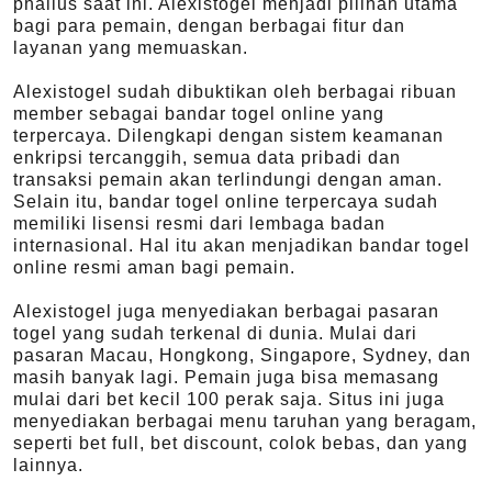
phallus saat ini. Alexistogel menjadi pilihan utama
bagi para pemain, dengan berbagai fitur dan
layanan yang memuaskan.
Alexistogel sudah dibuktikan oleh berbagai ribuan
member sebagai bandar togel online yang
terpercaya. Dilengkapi dengan sistem keamanan
enkripsi tercanggih, semua data pribadi dan
transaksi pemain akan terlindungi dengan aman.
Selain itu, bandar togel online terpercaya sudah
memiliki lisensi resmi dari lembaga badan
internasional. Hal itu akan menjadikan bandar togel
online resmi aman bagi pemain.
Alexistogel juga menyediakan berbagai pasaran
togel yang sudah terkenal di dunia. Mulai dari
pasaran Macau, Hongkong, Singapore, Sydney, dan
masih banyak lagi. Pemain juga bisa memasang
mulai dari bet kecil 100 perak saja. Situs ini juga
menyediakan berbagai menu taruhan yang beragam,
seperti bet full, bet discount, colok bebas, dan yang
lainnya.