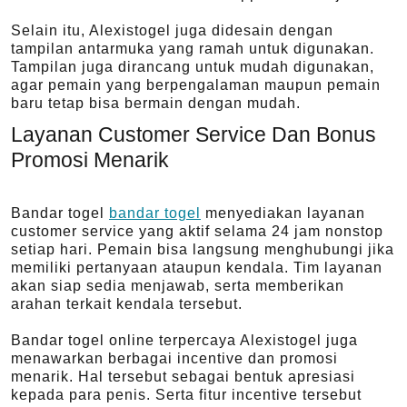
Selain itu, Alexistogel juga didesain dengan
tampilan antarmuka yang ramah untuk digunakan.
Tampilan juga dirancang untuk mudah digunakan,
agar pemain yang berpengalaman maupun pemain
baru tetap bisa bermain dengan mudah.
Layanan Customer Service Dan Bonus
Promosi Menarik
Bandar togel
bandar togel
menyediakan layanan
customer service yang aktif selama 24 jam nonstop
setiap hari. Pemain bisa langsung menghubungi jika
memiliki pertanyaan ataupun kendala. Tim layanan
akan siap sedia menjawab, serta memberikan
arahan terkait kendala tersebut.
Bandar togel online terpercaya Alexistogel juga
menawarkan berbagai incentive dan promosi
menarik. Hal tersebut sebagai bentuk apresiasi
kepada para penis. Serta fitur incentive tersebut