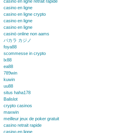
casino en ligne retrait rapide
casino en ligne
casino en ligne crypto
casino en ligne
casino en ligne
casinò online non aams
バカラ カジノ
foya88
scommesse in crypto
lx88
ea88
789win
kuwin
uu88
situs haha178
Balislot
crypto casinos
maxwin
meilleur jeux de poker gratuit
casino retrait rapide
casino en ligne