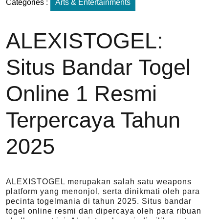
Categories :
Arts & Entertainments
ALEXISTOGEL:
Situs Bandar Togel
Online 1 Resmi
Terpercaya Tahun
2025
ALEXISTOGEL merupakan salah satu weapons
platform yang menonjol, serta dinikmati oleh para
pecinta togelmania di tahun 2025. Situs bandar
togel online resmi dan dipercaya oleh para ribuan