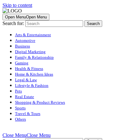
Skip to content
Open Menu
Open Menu
Search for:
Arts & Entertainment
Automotive
Business
Digital Marketing
Family & Relationship
Gaming
Health & Fitness
Home & Kitchen Ideas
Legal & Law
Lifestyle & Fashion
Pets
Real Estate
Shopping & Product Reviews
Sports
Travel & Tours
Others
Close Menu
Close Menu