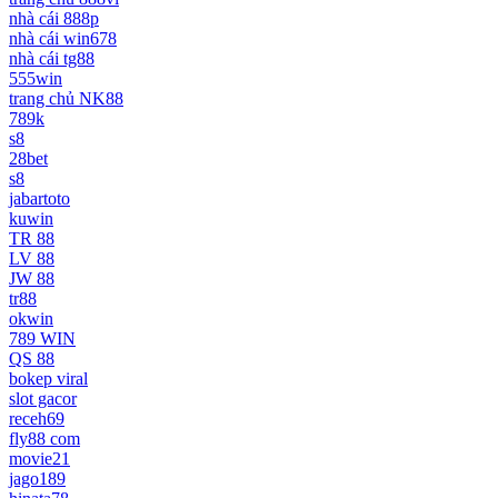
nhà cái 888p
nhà cái win678
nhà cái tg88
555win
trang chủ NK88
789k
s8
28bet
s8
jabartoto
kuwin
TR 88
LV 88
JW 88
tr88
okwin
789 WIN
QS 88
bokep viral
slot gacor
receh69
fly88 com
movie21
jago189