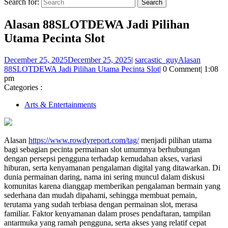
Search for:
Alasan 88SLOTDEWA Jadi Pilihan
Utama Pecinta Slot
December 25, 2025
December 25, 2025
|
sarcastic_guy
Alasan
88SLOTDEWA Jadi Pilihan Utama Pecinta Slot
|
0 Comment
|
1:08
pm
Categories :
Arts & Entertainments
Alasan
https://www.rowdyreport.com/tag/
menjadi pilihan utama
bagi sebagian pecinta permainan slot umumnya berhubungan
dengan persepsi pengguna terhadap kemudahan akses, variasi
hiburan, serta kenyamanan pengalaman digital yang ditawarkan. Di
dunia permainan daring, nama ini sering muncul dalam diskusi
komunitas karena dianggap memberikan pengalaman bermain yang
sederhana dan mudah dipahami, sehingga membuat pemain,
terutama yang sudah terbiasa dengan permainan slot, merasa
familiar. Faktor kenyamanan dalam proses pendaftaran, tampilan
antarmuka yang ramah pengguna, serta akses yang relatif cepat