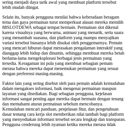
sering menjadi daya tarik awal yang membuat platform tersebut
lebih mudah diingat.
Selain itu, banyak pengguna menilai bahwa keberadaan beragam
tema dan gaya permainan turut memperkuat alasan mereka memilih
88SLOTDEWA sebagai tempat bermain. Permainan slot dikenal
karena visualnya yang berwarna, animasi yang menarik, serta suara
yang menambah suasana, dan platform yang mampu menyajikan
variasi tersebut biasanya lebih disukai oleh penggemarnya. Pemain
yang mencari hiburan dapat merasakan pengalaman interaktif yang
dianggap lebih hidup dan dinamis, sehingga membuat mereka betah
berlama-lama mengeksplorasi berbagai jenis permainan yang
tersedia. Keragaman ini pula yang membuat sebagian pemain
merasa bahwa mereka dapat menemukan permainan yang sesuai
dengan preferensi masing-masing.
Faktor lain yang sering disebut oleh para pemain adalah kemudahan
dalam mengakses informasi, baik mengenai permainan maupun
layanan yang disediakan. Bagi sebagian pengguna, kejelasan
informasi sangat penting agar mereka dapat bermain dengan tenang
dan memahami aturan permainan sebelum mencobanya.
Kemudahan mencari panduan, penjelasan fitur, dan pengetahuan
dasar tentang cara kerja slot memberikan nilai tambah bagi platform
yang menyediakan informasi tersebut secara lengkap dan transparan.
Pengguna cenderung lebih nyaman ketika mereka merasa tidak