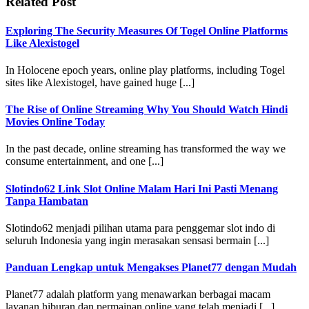
Related Post
Exploring The Security Measures Of Togel Online Platforms
Like Alexistogel
In Holocene epoch years, online play platforms, including Togel
sites like Alexistogel, have gained huge [...]
The Rise of Online Streaming Why You Should Watch Hindi
Movies Online Today
In the past decade, online streaming has transformed the way we
consume entertainment, and one [...]
Slotindo62 Link Slot Online Malam Hari Ini Pasti Menang
Tanpa Hambatan
Slotindo62 menjadi pilihan utama para penggemar slot indo di
seluruh Indonesia yang ingin merasakan sensasi bermain [...]
Panduan Lengkap untuk Mengakses Planet77 dengan Mudah
Planet77 adalah platform yang menawarkan berbagai macam
layanan hiburan dan permainan online yang telah menjadi [...]