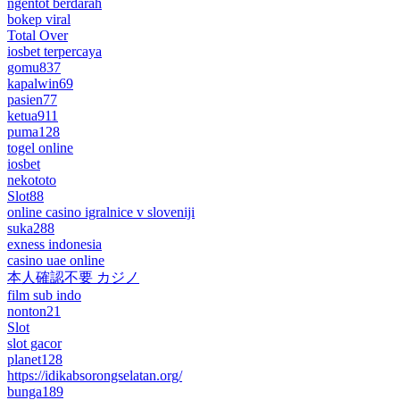
ngentot berdarah
bokep viral
Total Over
iosbet terpercaya
gomu837
kapalwin69
pasien77
ketua911
puma128
togel online
iosbet
nekototo
Slot88
online casino igralnice v sloveniji
suka288
exness indonesia
casino uae online
本人確認不要 カジノ
film sub indo
nonton21
Slot
slot gacor
planet128
https://idikabsorongselatan.org/
bunga189