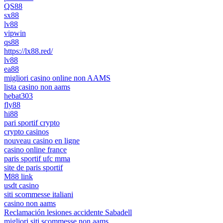
QS88
sx88
lv88
vipwin
qs88
https://lx88.red/
lv88
ea88
migliori casino online non AAMS
lista casino non aams
hebat303
fly88
hi88
pari sportif crypto
crypto casinos
nouveau casino en ligne
casino online france
paris sportif ufc mma
site de paris sportif
M88 link
usdt casino
siti scommesse italiani
casino non aams
Reclamación lesiones accidente Sabadell
migliori siti scommesse non aams