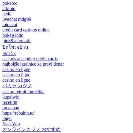
pokercc
afktoto
lte4d
livechat mdg99
toto slot
credit card casinos online
bokep indo
pin88 alternatif
ปิดโพรงบ้าน
Slot 5k
casinos accepting credit cards
najboljše igralnice za pravi denar
casino en ligne
casino en ligne
casino en ligne
バカラ カジノ
casino retrait immédiat
kapalwin
receh88
omacuan
https://rebahin.to/
togel
Yaar Win
オンラインカジノ おすすめ