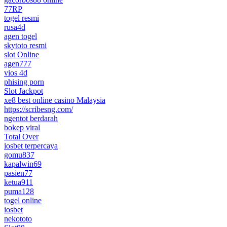
77RP
togel resmi
rusa4d
agen togel
skytoto resmi
slot Online
agen777
vios 4d
phising porn
Slot Jackpot
xe8 best online casino Malaysia
https://scribesng.com/
ngentot berdarah
bokep viral
Total Over
iosbet terpercaya
gomu837
kapalwin69
pasien77
ketua911
puma128
togel online
iosbet
nekototo