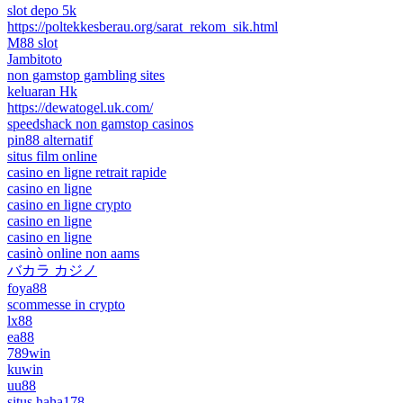
slot depo 5k
https://poltekkesberau.org/sarat_rekom_sik.html
M88 slot
Jambitoto
non gamstop gambling sites
keluaran Hk
https://dewatogel.uk.com/
speedshack non gamstop casinos
pin88 alternatif
situs film online
casino en ligne retrait rapide
casino en ligne
casino en ligne crypto
casino en ligne
casino en ligne
casinò online non aams
バカラ カジノ
foya88
scommesse in crypto
lx88
ea88
789win
kuwin
uu88
situs haha178