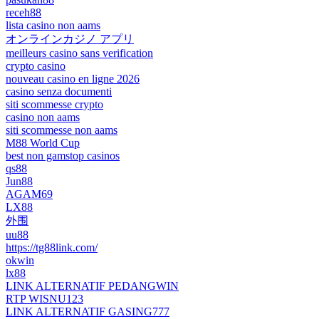
receh88
lista casino non aams
オンラインカジノ アプリ
meilleurs casino sans verification
crypto casino
nouveau casino en ligne 2026
casino senza documenti
siti scommesse crypto
casino non aams
siti scommesse non aams
M88 World Cup
best non gamstop casinos
qs88
Jun88
AGAM69
LX88
外围
uu88
https://tg88link.com/
okwin
lx88
LINK ALTERNATIF PEDANGWIN
RTP WISNU123
LINK ALTERNATIF GASING777