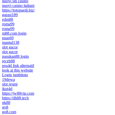
nuovi siti casino
nuovi casino italiani
https://totopaedi.biz/
garasi189
edm88
roma99
roma99
m88.com login
puas69
mantul138
slot gacor
slot gacor
pasukan88 login
receh88
pos4d link alternatif
look at this website
Login jambitoto
19dewa
slot resmi
ikut4d
https://jw88vip.com
https://dh88.tech
nk88
go8
go8.com