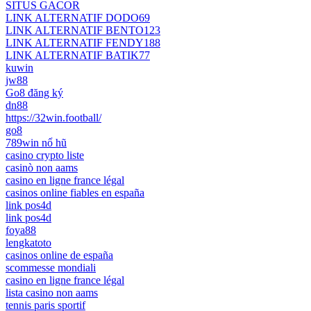
SITUS GACOR
LINK ALTERNATIF DODO69
LINK ALTERNATIF BENTO123
LINK ALTERNATIF FENDY188
LINK ALTERNATIF BATIK77
kuwin
jw88
Go8 đăng ký
dn88
https://32win.football/
go8
789win nổ hũ
casino crypto liste
casinò non aams
casino en ligne france légal
casinos online fiables en españa
link pos4d
link pos4d
foya88
lengkatoto
casinos online de españa
scommesse mondiali
casino en ligne france légal
lista casino non aams
tennis paris sportif