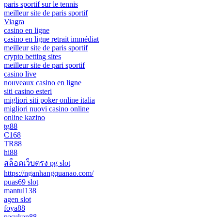
paris sportif sur le tennis
meilleur site de paris sportif
Viagra
casino en ligne
casino en ligne retrait immédiat
meilleur site de paris sportif
crypto betting sites
meilleur site de pari sportif
casino live
nouveaux casino en ligne
siti casino esteri
migliori siti poker online italia
migliori nuovi casino online
online kazino
tg88
C168
TR88
hi88
สล็อตเว็บตรง pg slot
https://nganhangquanao.com/
puas69 slot
mantul138
agen slot
foya88
pasukan88