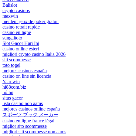
Balislot
crypto casinos
maxwin
meilleur jeux de poker gratuit
casino retrait rapide
casino en ligne
sungaitoto
Slot Gacor Hari Ini
casino online esteri
migliori crypto casino Italia 2026
siti scommesse
toto togel
mejores casinos españa
casino on line sin licencia
Yaar win
hi88com.biz
nổ hũ
situs gacor
lista casino non aams
mejores casinos online españa
スポーツ ブック メーカー
casino en ligne france légal
miglior sito scommesse
migliori siti scommesse non aams