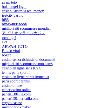
ayam toto
bulantogel login
casino Australia real money
jeetcity casino
hi88
https://tr88.food/
migliori siti scommesse mondiali
アプリ オンラインカジノ
toto togel
slot
ARWAH TOTO
Bokep viral
bokep
casinò senza richiesta di documenti
migliori siti scommesse non aams
casino en ligne sans KYC
tennis paris sportif
casino en ligne retrait immediat
paris sportif tennis
casino online
tether casino online
panen138elite.com
panen138alternatif.com
crypto casino
miglior bookmaker