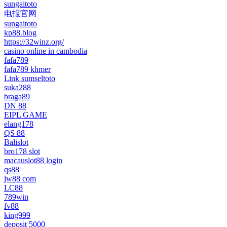
sungaitoto
电报官网
sungaitoto
kp88.blog
https://32winz.org/
casino online in cambodia
fafa789
fafa789 khmer
Link sumseltoto
suka288
braga89
DN 88
EIPL GAME
elang178
QS 88
Balislot
bro178 slot
macauslot88 login
qs88
jw88 com
LC88
789win
fv88
king999
deposit 5000