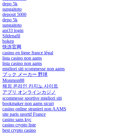
depo 5k
sungaitoto
deposit 5000
depo 5k
sungaitoto
api33 login
Sildenafil
bokep
快连官网
casino en ligne france légal
lista casino non aams
lista casino non aams
migliori siti scommesse non aams
ブック メーカー 野球
Monmon88
해외 온라인 카지노 사이트
アプリ オンラインカジノ
scommesse sportive migliori siti
bookmaker non aams sicuri
casino online stranieri non AAMS
site paris sportif France
casino sans kyc
casino crypto liste
best crypto casino