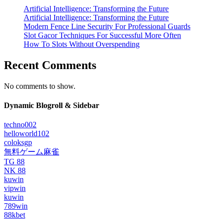
Artificial Intelligence: Transforming the Future
Artificial Intelligence: Transforming the Future
Modern Fence Line Security For Professional Guards
Slot Gacor Techniques For Successful More Often
How To Slots Without Overspending
Recent Comments
No comments to show.
Dynamic Blogroll & Sidebar
techno002
helloworld102
coloksgp
無料ゲーム麻雀
TG 88
NK 88
kuwin
vipwin
kuwin
789win
88kbet