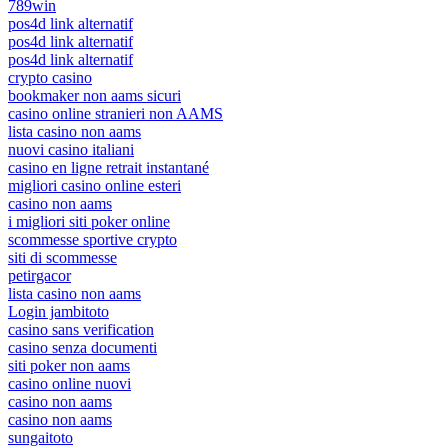
789win
pos4d link alternatif
pos4d link alternatif
pos4d link alternatif
crypto casino
bookmaker non aams sicuri
casino online stranieri non AAMS
lista casino non aams
nuovi casino italiani
casino en ligne retrait instantané
migliori casino online esteri
casino non aams
i migliori siti poker online
scommesse sportive crypto
siti di scommesse
petirgacor
lista casino non aams
Login jambitoto
casino sans verification
casino senza documenti
siti poker non aams
casino online nuovi
casino non aams
casino non aams
sungaitoto