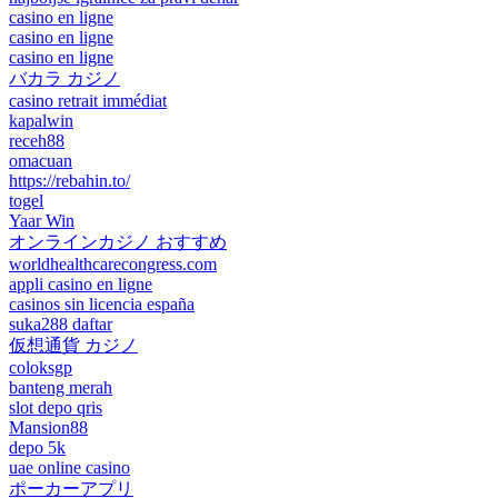
casino en ligne
casino en ligne
casino en ligne
バカラ カジノ
casino retrait immédiat
kapalwin
receh88
omacuan
https://rebahin.to/
togel
Yaar Win
オンラインカジノ おすすめ
worldhealthcarecongress.com
appli casino en ligne
casinos sin licencia españa
suka288 daftar
仮想通貨 カジノ
coloksgp
banteng merah
slot depo qris
Mansion88
depo 5k
uae online casino
ポーカーアプリ