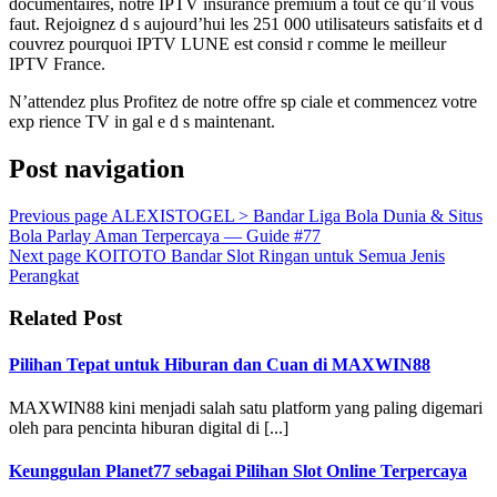
documentaires, notre IPTV insurance premium a tout ce qu’il vous
faut. Rejoignez d s aujourd’hui les 251 000 utilisateurs satisfaits et d
couvrez pourquoi IPTV LUNE est consid r comme le meilleur
IPTV France.
N’attendez plus Profitez de notre offre sp ciale et commencez votre
exp rience TV in gal e d s maintenant.
Post navigation
Previous page
ALEXISTOGEL > Bandar Liga Bola Dunia & Situs
Bola Parlay Aman Terpercaya — Guide #77
Next page
KOITOTO Bandar Slot Ringan untuk Semua Jenis
Perangkat
Related Post
Pilihan Tepat untuk Hiburan dan Cuan di MAXWIN88
MAXWIN88 kini menjadi salah satu platform yang paling digemari
oleh para pencinta hiburan digital di [...]
Keunggulan Planet77 sebagai Pilihan Slot Online Terpercaya