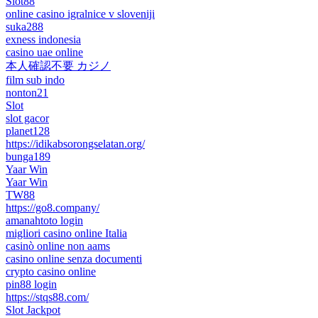
Slot88
online casino igralnice v sloveniji
suka288
exness indonesia
casino uae online
本人確認不要 カジノ
film sub indo
nonton21
Slot
slot gacor
planet128
https://idikabsorongselatan.org/
bunga189
Yaar Win
Yaar Win
TW88
https://go8.company/
amanahtoto login
migliori casino online Italia
casinò online non aams
casino online senza documenti
crypto casino online
pin88 login
https://stqs88.com/
Slot Jackpot