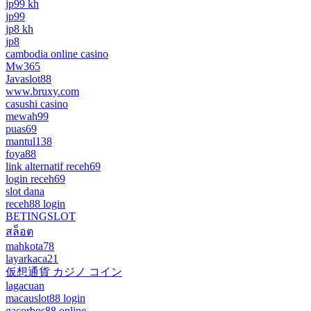
jp99 kh
jp99
jp8 kh
jp8
cambodia online casino
Mw365
Javaslot88
www.bruxy.com
casushi casino
mewah99
puas69
mantul138
foya88
link alternatif receh69
login receh69
slot dana
receh88 login
BETINGSLOT
สล็อต
mahkota78
layarkaca21
仮想通貨 カジノ コイン
lagacuan
macauslot88 login
gacorbos88 online