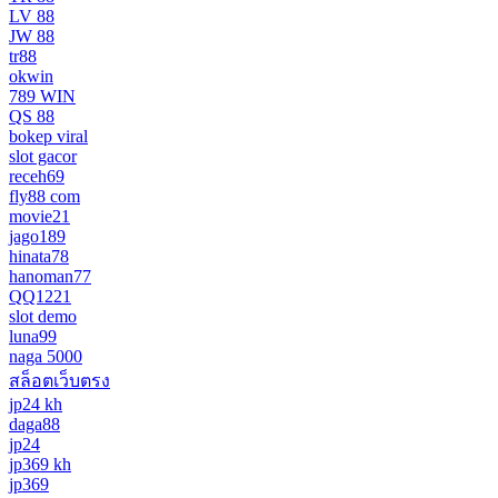
LV 88
JW 88
tr88
okwin
789 WIN
QS 88
bokep viral
slot gacor
receh69
fly88 com
movie21
jago189
hinata78
hanoman77
QQ1221
slot demo
luna99
naga 5000
สล็อตเว็บตรง
jp24 kh
daga88
jp24
jp369 kh
jp369