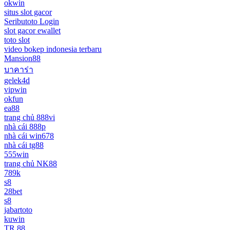
okwin
situs slot gacor
Seributoto Login
slot gacor ewallet
toto slot
video bokep indonesia terbaru
Mansion88
บาคาร่า
gelek4d
vipwin
okfun
ea88
trang chủ 888vi
nhà cái 888p
nhà cái win678
nhà cái tg88
555win
trang chủ NK88
789k
s8
28bet
s8
jabartoto
kuwin
TR 88