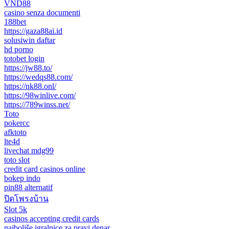
VND88
casino senza documenti
188bet
https://gaza88ai.id
solusiwin daftar
hd porno
totobet login
https://jw88.to/
https://wedqs88.com/
https://nk88.onl/
https://98winlive.com/
https://789winss.net/
Toto
pokercc
afktoto
lte4d
livechat mdg99
toto slot
credit card casinos online
bokep indo
pin88 alternatif
ปิดโพรงบ้าน
Slot 5k
casinos accepting credit cards
najboljše igralnice za pravi denar