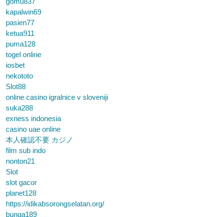
gomu837
kapalwin69
pasien77
ketua911
puma128
togel online
iosbet
nekototo
Slot88
online casino igralnice v sloveniji
suka288
exness indonesia
casino uae online
本人確認不要 カジノ
film sub indo
nonton21
Slot
slot gacor
planet128
https://idikabsorongselatan.org/
bunga189