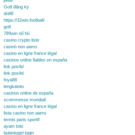
jw88
Go8 đăng ký
dn88
https://32win.football/
go8
789win nổ hũ
casino crypto liste
casinò non aams
casino en ligne france légal
casinos online fiables en españa
link pos4d
link pos4d
foya88
lengkatoto
casinos online de españa
scommesse mondiali
casino en ligne france légal
lista casino non aams
tennis paris sportif
ayam toto
bulantogel login