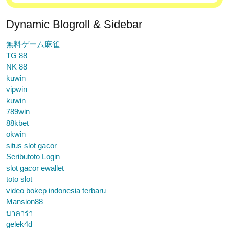
Dynamic Blogroll & Sidebar
無料ゲーム麻雀
TG 88
NK 88
kuwin
vipwin
kuwin
789win
88kbet
okwin
situs slot gacor
Seributoto Login
slot gacor ewallet
toto slot
video bokep indonesia terbaru
Mansion88
บาคาร่า
gelek4d