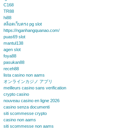
C168
TR88
hi88
สล็อตเว็บตรง pg slot
https://nganhangquanao.com/
puas69 slot
mantul138
agen slot
foya88
pasukan88
receh88
lista casino non aams
オンラインカジノ アプリ
meilleurs casino sans verification
crypto casino
nouveau casino en ligne 2026
casino senza documenti
siti scommesse crypto
casino non aams
siti scommesse non aams