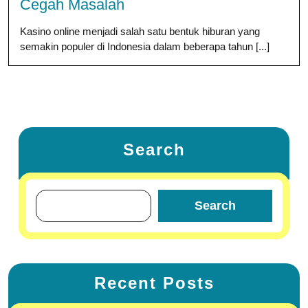
Cegah Masalah
Kasino online menjadi salah satu bentuk hiburan yang
semakin populer di Indonesia dalam beberapa tahun [...]
Search
Search
Recent Posts