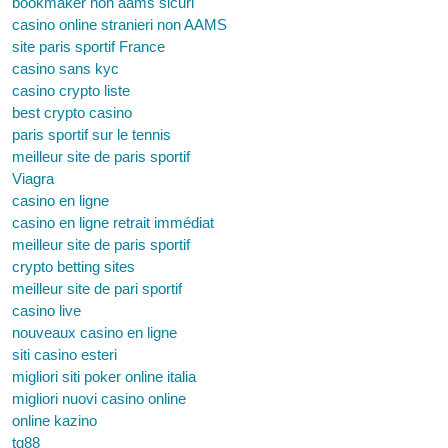
bookmaker non aams sicuri
casino online stranieri non AAMS
site paris sportif France
casino sans kyc
casino crypto liste
best crypto casino
paris sportif sur le tennis
meilleur site de paris sportif
Viagra
casino en ligne
casino en ligne retrait immédiat
meilleur site de paris sportif
crypto betting sites
meilleur site de pari sportif
casino live
nouveaux casino en ligne
siti casino esteri
migliori siti poker online italia
migliori nuovi casino online
online kazino
tg88