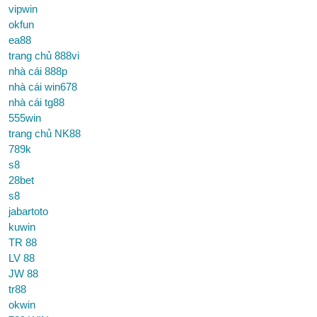
vipwin
okfun
ea88
trang chủ 888vi
nhà cái 888p
nhà cái win678
nhà cái tg88
555win
trang chủ NK88
789k
s8
28bet
s8
jabartoto
kuwin
TR 88
LV 88
JW 88
tr88
okwin