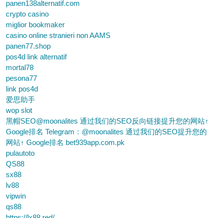
panen138alternatif.com
crypto casino
miglior bookmaker
casino online stranieri non AAMS
panen77.shop
pos4d link alternatif
mortal78
pesona77
link pos4d
爱思助手
wop slot
黑帽SEO@moonalites 通过我们的SEO反向链接提升您的网站↑
Google排名 Telegram：@moonalites 通过我们的SEO提升您的
网站↑ Google排名 bet939app.com.pk
pulautoto
QS88
sx88
lv88
vipwin
qs88
https://lx88.red/