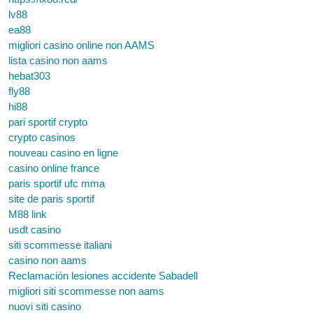
lv88
ea88
migliori casino online non AAMS
lista casino non aams
hebat303
fly88
hi88
pari sportif crypto
crypto casinos
nouveau casino en ligne
casino online france
paris sportif ufc mma
site de paris sportif
M88 link
usdt casino
siti scommesse italiani
casino non aams
Reclamación lesiones accidente Sabadell
migliori siti scommesse non aams
nuovi siti casino