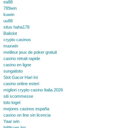
ea88
789win
kuwin
uu88
situs haha178
Balislot
crypto casinos
maxwin
meilleur jeux de poker gratuit
casino retrait rapide
casino en ligne
sungaitoto
Slot Gacor Hari Ini
casino online esteri
migliori crypto casino Italia 2026
siti scommesse
toto togel
mejores casinos españa
casino on line sin licencia
Yaar win
hi88com.biz