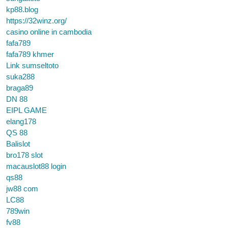
kp88.blog
https://32winz.org/
casino online in cambodia
fafa789
fafa789 khmer
Link sumseltoto
suka288
braga89
DN 88
EIPL GAME
elang178
QS 88
Balislot
bro178 slot
macauslot88 login
qs88
jw88 com
LC88
789win
fv88