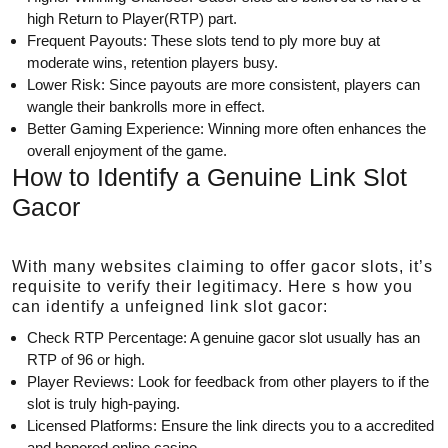
high Return to Player(RTP) part.
Frequent Payouts: These slots tend to ply more buy at
moderate wins, retention players busy.
Lower Risk: Since payouts are more consistent, players can
wangle their bankrolls more in effect.
Better Gaming Experience: Winning more often enhances the
overall enjoyment of the game.
How to Identify a Genuine Link Slot
Gacor
With many websites claiming to offer gacor slots, it’s
requisite to verify their legitimacy. Here s how you
can identify a unfeigned link slot gacor:
Check RTP Percentage: A genuine gacor slot usually has an
RTP of 96 or high.
Player Reviews: Look for feedback from other players to if the
slot is truly high-paying.
Licensed Platforms: Ensure the link directs you to a accredited
and honored online casino.