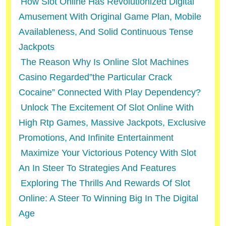
How Slot Online Has Revolutionized Digital
Amusement With Original Game Plan, Mobile
Availableness, And Solid Continuous Tense
Jackpots
The Reason Why Is Online Slot Machines
Casino Regarded”the Particular Crack
Cocaine” Connected With Play Dependency?
Unlock The Excitement Of Slot Online With
High Rtp Games, Massive Jackpots, Exclusive
Promotions, And Infinite Entertainment
Maximize Your Victorious Potency With Slot
An In Steer To Strategies And Features
Exploring The Thrills And Rewards Of Slot
Online: A Steer To Winning Big In The Digital
Age