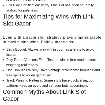
Fair Play Certification: Verify if the slot has been severally
audited for paleness.
Tips for Maximizing Wins with Link
Slot Gacor
Even with a gacor slot, strategy plays a material role
in maximising wins. Follow these tips:
Set a Budget: Always play within your fiscal limits to avoid
losses.
Play Demo Versions First: Test the slot in free mode before
wagering real money.
Use Bonuses Wisely: Take vantage of welcome bonuses and
free spins to widen gameplay.
Track Winning Patterns: Some slots have cyclical payout
patterns keep an eye o and set your bets accordingly.
Common Myths About Link Slot
Gacor