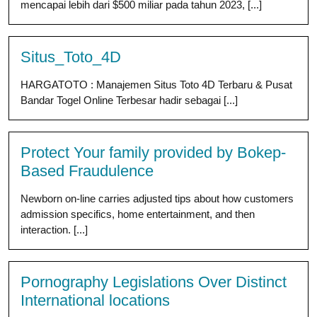
mencapai lebih dari $500 miliar pada tahun 2023, [...]
Situs_Toto_4D
HARGATOTO : Manajemen Situs Toto 4D Terbaru & Pusat
Bandar Togel Online Terbesar hadir sebagai [...]
Protect Your family provided by Bokep-
Based Fraudulence
Newborn on-line carries adjusted tips about how customers
admission specifics, home entertainment, and then
interaction. [...]
Pornography Legislations Over Distinct
International locations