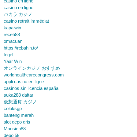
casino en ligne
casino en ligne
バカラ カジノ
casino retrait immédiat
kapalwin
receh88
omacuan
https://rebahin.to/
togel
Yaar Win
オンラインカジノ おすすめ
worldhealthcarecongress.com
appli casino en ligne
casinos sin licencia españa
suka288 daftar
仮想通貨 カジノ
coloksgp
banteng merah
slot depo qris
Mansion88
depo 5k