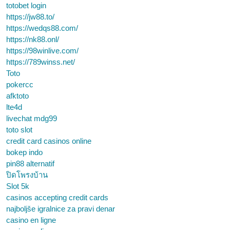
totobet login
https://jw88.to/
https://wedqs88.com/
https://nk88.onl/
https://98winlive.com/
https://789winss.net/
Toto
pokercc
afktoto
lte4d
livechat mdg99
toto slot
credit card casinos online
bokep indo
pin88 alternatif
ปิดโพรงบ้าน
Slot 5k
casinos accepting credit cards
najboljše igralnice za pravi denar
casino en ligne