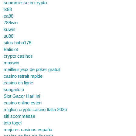
scommesse in crypto
lx88
ea88
789win
kuwin
uu88
situs haha178
Balislot
crypto casinos
maxwin
meilleur jeux de poker gratuit
casino retrait rapide
casino en ligne
sungaitoto
Slot Gacor Hari Ini
casino online esteri
migliori crypto casino Italia 2026
siti scommesse
toto togel
mejores casinos españa