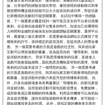
玩家通常會利用聚焦於「樓塔衝刺」策略的同行論壇或討
論，分享他們的經驗並彼此學習。像預測塔的移動模式和掌
握按壓時機這樣的技能可以大大提高你的成功率，而從玩家
社群獲得的見解則可能至關重要。 在試玩中獲得一些經驗
後，下一個重要步驟是找到一個可靠且安全的平台來玩塔樓
衝刺。在這個在線遊戲平台繁多的時代，知道自己在哪裡投
入時間和金錢對於確保良好的遊戲體驗至關重要。選擇平台
時，應遵循三個主要標準：您需要確保該網站正式獲得了塔
樓衝刺的許可，保持穩定的提現流程，並提供誘人的獎金優
惠。 另一個需要考慮的方面是遊戲的社交性。與其他玩家
互動可以增加遊戲的樂趣，並為提高你的「樓塔衝刺」技能
提供額外的動力。 對於不熟悉塔樓衝刺的玩家，直接進入
遊戲可能會面臨挑戰，因此熟悉其機制是明智的選擇。塔樓
衝刺的試玩版本提供了一個理想的起點。 另一個需要考慮
的方面是遊戲的社交性。與其他玩家互動可能會增強您的遊
戲樂趣，並提供額外的動力來提升您的塔樓衝刺技能。 此
外，許多在線賭場會為有興趣嘗試「塔樓衝刺」的新玩家提
供促銷活動。這些促銷活動可能包括歡迎獎金、免費旋轉，
或與新會員註冊相關的特殊優惠。利用這些機會可以為初始
資金提供獎勵，讓你在探險遊戲時有更多機會，並可能從一
開始就獲得更高的利潤。 此外，尋找定期的機會來完善您