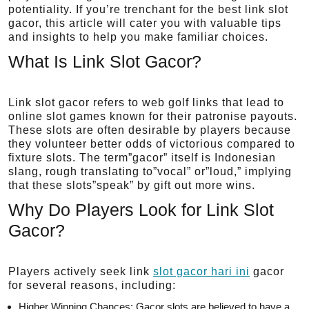
potentiality. If you’re trenchant for the best link slot
gacor, this article will cater you with valuable tips
and insights to help you make familiar choices.
What Is Link Slot Gacor?
Link slot gacor refers to web golf links that lead to
online slot games known for their patronise payouts.
These slots are often desirable by players because
they volunteer better odds of victorious compared to
fixture slots. The term”gacor” itself is Indonesian
slang, rough translating to”vocal” or”loud,” implying
that these slots”speak” by gift out more wins.
Why Do Players Look for Link Slot
Gacor?
Players actively seek link
slot gacor hari ini
gacor
for several reasons, including:
Higher Winning Chances: Gacor slots are believed to have a