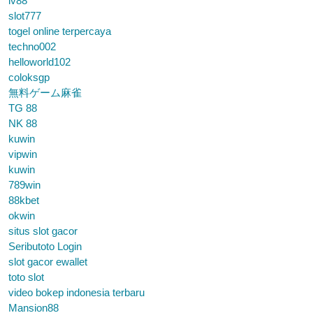
lv88
slot777
togel online terpercaya
techno002
helloworld102
coloksgp
無料ゲーム麻雀
TG 88
NK 88
kuwin
vipwin
kuwin
789win
88kbet
okwin
situs slot gacor
Seributoto Login
slot gacor ewallet
toto slot
video bokep indonesia terbaru
Mansion88