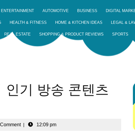
 ENTERTAINMENT
AUTOMOTIVE
BUSINESS
DIGITAL MARK
G
HEALTH & FITNESS
HOME & KITCHEN IDEAS
LEGAL & LA
REAL ESTATE
SHOPPING & PRODUCT REVIEWS
SPORTS
 인기 방송 콘텐츠
 Comment
|
12:09 pm