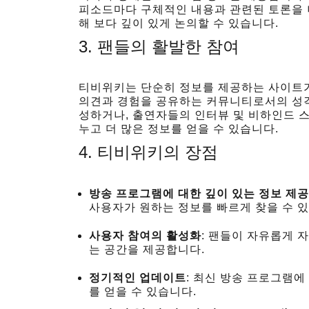
피소드마다 구체적인 내용과 관련된 토론을 
해 보다 깊이 있게 논의할 수 있습니다.
3. 팬들의 활발한 참여
티비위키는 단순히 정보를 제공하는 사이트가
의견과 경험을 공유하는 커뮤니티로서의 성격
성하거나, 출연자들의 인터뷰 및 비하인드 스
누고 더 많은 정보를 얻을 수 있습니다.
4. 티비위키의 장점
방송 프로그램에 대한 깊이 있는 정보 제공
사용자가 원하는 정보를 빠르게 찾을 수 
사용자 참여의 활성화
: 팬들이 자유롭게 
는 공간을 제공합니다.
정기적인 업데이트
: 최신 방송 프로그램에
를 얻을 수 있습니다.