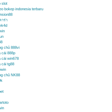
o slot
eo bokep indonesia terbaru
nsion88
คาร่า
ek4d
win
un
88
ng chủ 888vi
 cái 888p
 cái win678
 cái tg88
5win
ng chủ NK88
9k
et
artoto
win