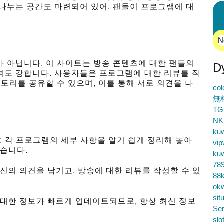
나누는 공간도 마련되어 있어, 팬들이 프로그램에 대
N
 아닙니다. 이 사이트는 방송 콘텐츠에 대한 팬들의
D
도 강합니다. 사용자들은 프로그램에 대한 리뷰를 작
토리를 공유할 수 있으며, 이를 통해 서로 의견을 나
co
無
TG
NK
ku
: 각 프로그램의 세부 사항을 알기 쉽게 정리해 놓아
vip
있습니다.
ku
78
자신의 의견을 남기고, 방송에 대한 리뷰를 작성할 수 있
88k
ok
sit
 대한 정보가 빠르게 업데이트되므로, 항상 최신 정보
Ser
slo