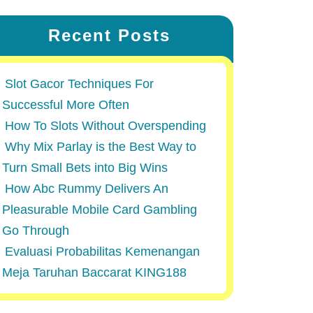
Recent Posts
Slot Gacor Techniques For
Successful More Often
How To Slots Without Overspending
Why Mix Parlay is the Best Way to
Turn Small Bets into Big Wins
How Abc Rummy Delivers An
Pleasurable Mobile Card Gambling
Go Through
Evaluasi Probabilitas Kemenangan
Meja Taruhan Baccarat KING188