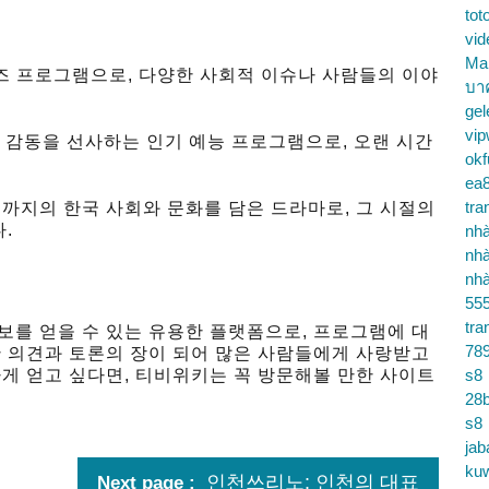
tot
vid
Ma
퀴즈 프로그램으로, 다양한 사회적 이슈나 사람들의 이야
บา
gel
vip
와 감동을 선사하는 인기 예능 프로그램으로, 오랜 시간
okf
ea
tra
년대까지의 한국 사회와 문화를 담은 드라마로, 그 시절의
.
nhà
nhà
nhà
55
tra
보를 얻을 수 있는 유용한 플랫폼으로, 프로그램에 대
78
한 의견과 토론의 장이 되어 많은 사람들에게 사랑받고
게 얻고 싶다면, 티비위키는 꼭 방문해볼 만한 사이트
s8
28b
s8
jab
ku
인천쓰리노: 인천의 대표
Next page