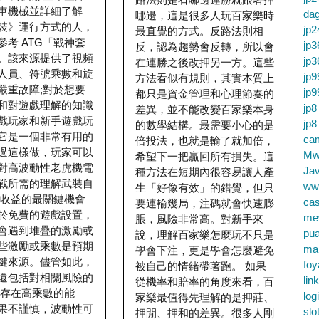
車機械並詳細了解
da
哪邊，這是很多人玩百家樂時
裝》運行方式的人，
jp2
最直覺的方式。反路法則相
參考 ATG「戰神套
jp3
反，認為趨勢會反轉，所以會
。該來源提供了視頻
jp3
在連勝之後改押另一方。這些
人員、符號乘數和旋
jp9
方法看似有規則，其實本質上
嚴重故障;對於想要
jp9
都只是資金管理和心理節奏的
和對遊戲理解的知識
jp8
差異，並不能改變百家樂本身
戲玩家和新手遊戲玩
jp8
的數學結構。最需要小心的是
它是一個非常有用的
cam
倍投法，也就是輸了就加倍，
過這樣做，玩家可以
Mw
希望下一把贏回所有損失。這
對高波動性老虎機電
Jav
種方法在短期內很容易讓人產
戰所需的理解武裝自
ww
生「好像有效」的錯覺，但只
高收益的最關鍵機會
cas
要連輸幾局，注碼就會快速膨
於免費的遊戲設置，
me
脹，風險非常高。對新手來
會遇到堆疊的激勵或
pu
說，理解百家樂怎麼玩不只是
些激勵或乘數是預期
ma
學會下注，更是學會怎麼避免
鍵來源。儘管如此，
foy
被自己的情緒帶著跑。 如果
還包括對相關風險的
lin
從機率和賠率的角度來看，百
然存在高乘數的能
log
家樂最值得先理解的是押莊、
果不謹慎，波動性可
slo
押閒、押和的差異。很多人剛