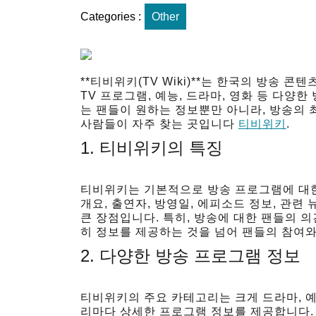
Categories :
Other
**티비위키(TV Wiki)**는 한국의 방송 
TV 프로그램, 예능, 드라마, 영화 등 다양
는 팬들이 원하는 정보뿐만 아니라, 방송의 
사람들이 자주 찾는 곳입니다
티비위키
.
1. 티비위키의 특징
티비위키는 기본적으로 방송 프로그램에 대한
개요, 출연자, 방영일, 에피소드 정보, 관련
큰 장점입니다. 특히, 방송에 대한 팬들의 
히 정보를 제공하는 것을 넘어 팬들의 참여
2. 다양한 방송 프로그램 정보
티비위키의 주요 카테고리는 크게 드라마, 예능
리마다 상세한 프로그램 정보를 제공합니다. 