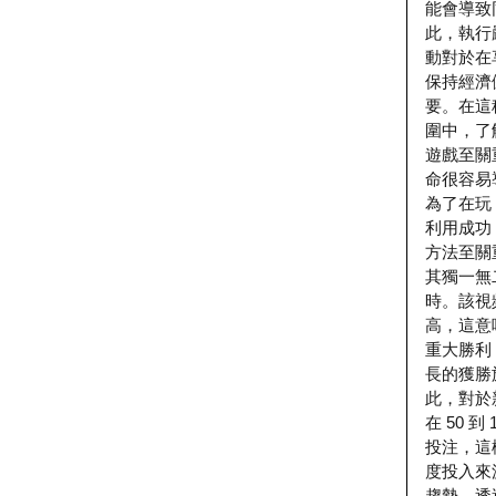
能會導致
此，執行
動對於在
保持經濟
要。在這
圍中，了
遊戲至關
命很容易
為了在玩
利用成功
方法至關
其獨一無
時。該視
高，這意
重大勝利
長的獲勝
此，對於
在 50 到
投注，這
度投入來
趨勢。透