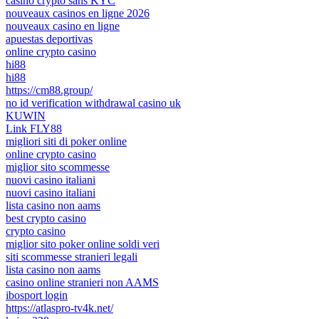
casino crypto sans KYC
nouveaux casinos en ligne 2026
nouveaux casino en ligne
apuestas deportivas
online crypto casino
hi88
hi88
https://cm88.group/
no id verification withdrawal casino uk
KUWIN
Link FLY88
migliori siti di poker online
online crypto casino
miglior sito scommesse
nuovi casino italiani
nuovi casino italiani
lista casino non aams
best crypto casino
crypto casino
miglior sito poker online soldi veri
siti scommesse stranieri legali
lista casino non aams
casino online stranieri non AAMS
ibosport login
https://atlaspro-tv4k.net/