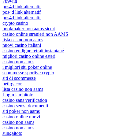
789win
pos4d link alternatif
pos4d link alternatif
pos4d link alternatif
crypto casino
bookmaker non aams sicuri
casino online stranieri non AAMS
lista casino non aams
nuovi casino italiani
casino en ligne retrait instantané
migliori casino online esteri
casino non aams
i migliori siti poker online
scommesse sportive crypto
siti di scommesse
petirgacor
lista casino non aams
Login jambitoto
casino sans verification
casino senza documenti
siti poker non aams
casino online nuovi
casino non aams
casino non aams
sungaitoto