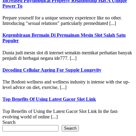
Increased Physiological Property Relationship Has A Unique
Power To
Prepare yourself for a unique sensory experience like no other.
Introducing "sexual relations" particularly premeditated [...]
Kegembiraan Bermain Di Permainan Mesin Slot Salah Satu
Populer
Dunia judi mesin slot di internet semakin memikat perhatian banyak
penjudi di berbagai negara ide777. [...]
Decoding Cellular Ageing For Supple Longevity
The Bodoni wellness and wellness industry is intense with rise up-
level advice on diet, exercise, [...]
Top Benefits Of Using Latest Gacor Slot Link
Top Benefits of Using the Latest Gacor Slot Link In the fast-
evolving world of online [...]
Search
Search