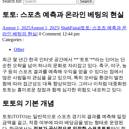
Search for:
토토: 스포츠 예측과 온라인 베팅의 현실
August 1, 2025
August 1, 2025
|
ShahFaisal
토토: 스포츠 예측과 온
라인 베팅의 현실
|
0 Comment
|
12:44 pm
Categories :
Other
최근 몇 년간 한국 인터넷 공간에서 **‘토토’**라는 단어는 단
순한 오락을 넘어 하나의 문화로 자리잡고 있다. 축구, 야구, 농
구 등의 스포츠 결과를 예측해 수익을 얻을 수 있다는 점에서
많은 사람들의 관심을 끌고 있으며, 특히 모바일 환경이 발전
함에 따라 접근성도 대폭 향상되었다. 그러나 이처럼 대중화된
토토는 흥미로운 장점과 함께 심각한 위험도 내포하고 있다.
토토의 기본 개념
토토(TOTO)는 일반적으로 스포츠 경기의 결과를 예측해 일정
금액을 걸고, 적중 여부에 따라 배당금을 받는 형태로 운영된
다. 한국에서는
정부가 공식적으로 인정한 스포츠토토
만이 합