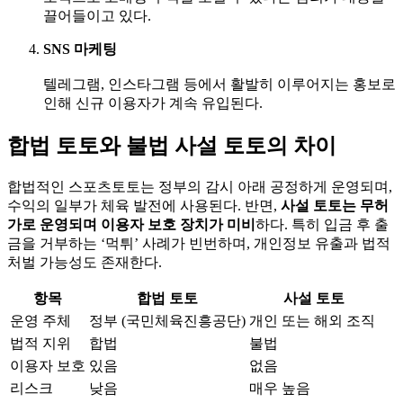
끌어들이고 있다.
SNS 마케팅
텔레그램, 인스타그램 등에서 활발히 이루어지는 홍보로
인해 신규 이용자가 계속 유입된다.
합법 토토와 불법 사설 토토의 차이
합법적인 스포츠토토는 정부의 감시 아래 공정하게 운영되며,
수익의 일부가 체육 발전에 사용된다. 반면,
사설 토토는 무허
가로 운영되며 이용자 보호 장치가 미비
하다. 특히 입금 후 출
금을 거부하는 ‘먹튀’ 사례가 빈번하며, 개인정보 유출과 법적
처벌 가능성도 존재한다.
항목
합법 토토
사설 토토
운영 주체
정부 (국민체육진흥공단)
개인 또는 해외 조직
법적 지위
합법
불법
이용자 보호
있음
없음
리스크
낮음
매우 높음