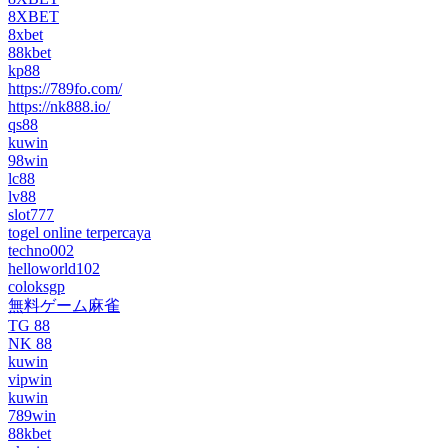
8XBET
8xbet
88kbet
kp88
https://789fo.com/
https://nk888.io/
qs88
kuwin
98win
lc88
lv88
slot777
togel online terpercaya
techno002
helloworld102
coloksgp
無料ゲーム麻雀
TG 88
NK 88
kuwin
vipwin
kuwin
789win
88kbet