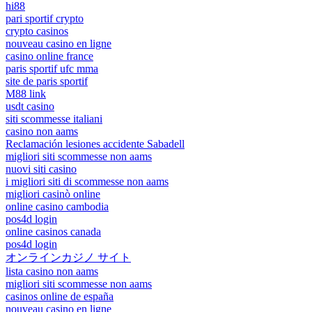
hi88
pari sportif crypto
crypto casinos
nouveau casino en ligne
casino online france
paris sportif ufc mma
site de paris sportif
M88 link
usdt casino
siti scommesse italiani
casino non aams
Reclamación lesiones accidente Sabadell
migliori siti scommesse non aams
nuovi siti casino
i migliori siti di scommesse non aams
migliori casinò online
online casino cambodia
pos4d login
online casinos canada
pos4d login
オンラインカジノ サイト
lista casino non aams
migliori siti scommesse non aams
casinos online de españa
nouveau casino en ligne