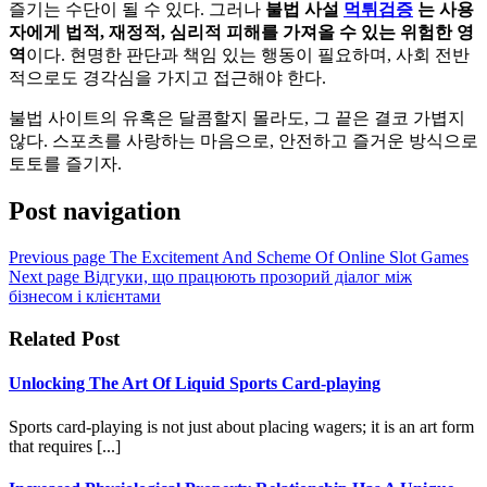
즐기는 수단이 될 수 있다. 그러나
불법 사설
먹튀검증
는 사용
자에게 법적, 재정적, 심리적 피해를 가져올 수 있는 위험한 영
역
이다. 현명한 판단과 책임 있는 행동이 필요하며, 사회 전반
적으로도 경각심을 가지고 접근해야 한다.
불법 사이트의 유혹은 달콤할지 몰라도, 그 끝은 결코 가볍지
않다. 스포츠를 사랑하는 마음으로, 안전하고 즐거운 방식으로
토토를 즐기자.
Post navigation
Previous page
The Excitement And Scheme Of Online Slot Games
Next page
Відгуки, що працюють прозорий діалог між
бізнесом і клієнтами
Related Post
Unlocking The Art Of Liquid Sports Card-playing
Sports card-playing is not just about placing wagers; it is an art form
that requires [...]