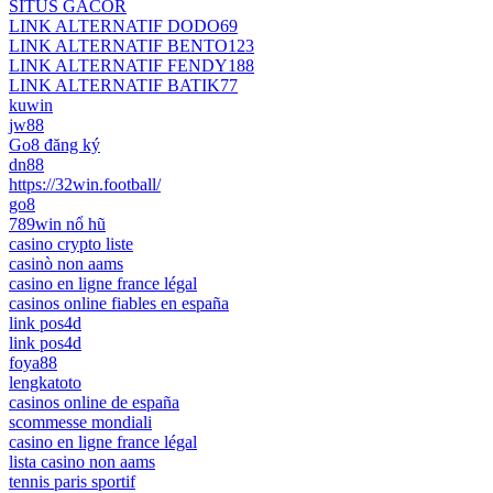
SITUS GACOR
LINK ALTERNATIF DODO69
LINK ALTERNATIF BENTO123
LINK ALTERNATIF FENDY188
LINK ALTERNATIF BATIK77
kuwin
jw88
Go8 đăng ký
dn88
https://32win.football/
go8
789win nổ hũ
casino crypto liste
casinò non aams
casino en ligne france légal
casinos online fiables en españa
link pos4d
link pos4d
foya88
lengkatoto
casinos online de españa
scommesse mondiali
casino en ligne france légal
lista casino non aams
tennis paris sportif