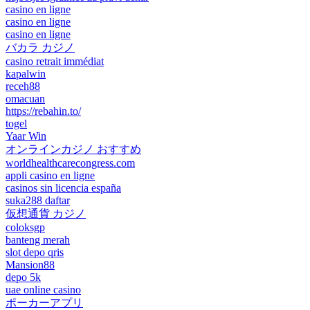
casino en ligne
casino en ligne
casino en ligne
バカラ カジノ
casino retrait immédiat
kapalwin
receh88
omacuan
https://rebahin.to/
togel
Yaar Win
オンラインカジノ おすすめ
worldhealthcarecongress.com
appli casino en ligne
casinos sin licencia españa
suka288 daftar
仮想通貨 カジノ
coloksgp
banteng merah
slot depo qris
Mansion88
depo 5k
uae online casino
ポーカーアプリ