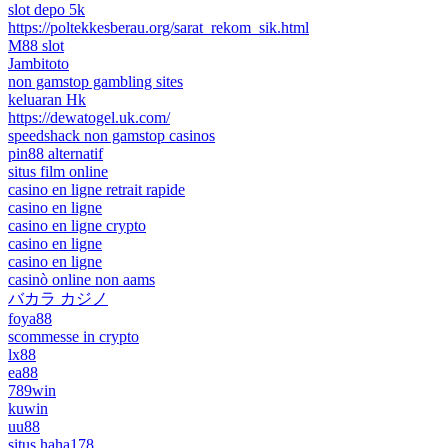
slot depo 5k
https://poltekkesberau.org/sarat_rekom_sik.html
M88 slot
Jambitoto
non gamstop gambling sites
keluaran Hk
https://dewatogel.uk.com/
speedshack non gamstop casinos
pin88 alternatif
situs film online
casino en ligne retrait rapide
casino en ligne
casino en ligne crypto
casino en ligne
casino en ligne
casinò online non aams
バカラ カジノ
foya88
scommesse in crypto
lx88
ea88
789win
kuwin
uu88
situs haha178