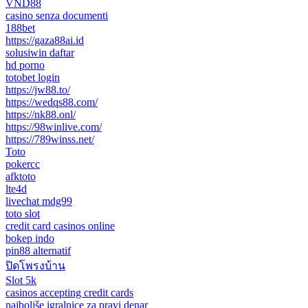
VND88
casino senza documenti
188bet
https://gaza88ai.id
solusiwin daftar
hd porno
totobet login
https://jw88.to/
https://wedqs88.com/
https://nk88.onl/
https://98winlive.com/
https://789winss.net/
Toto
pokercc
afktoto
lte4d
livechat mdg99
toto slot
credit card casinos online
bokep indo
pin88 alternatif
ปิดโพรงบ้าน
Slot 5k
casinos accepting credit cards
najboljše igralnice za pravi denar