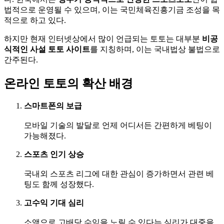
법적으로 운영될 수 있으며, 이는 국민체육진흥기금 조성을 목
적으로 하고 있다.
하지만 현재 인터넷상에서 많이 언급되는 토토는 대부분
비공
식적인 사설 토토 사이트
를 지칭하며, 이는 국내법상 불법으로
간주된다.
온라인 토토의 확산 배경
스마트폰의 보급
모바일 기술의 발달로 언제 어디서든 간편하게 베팅이
가능해졌다.
스포츠 인기 상승
국내외 스포츠 리그에 대한 관심이 증가하면서 관련 베
팅도 함께 성장했다.
고수익 기대 심리
소액으로 고배당 수익을 노릴 수 있다는 심리가 대중을