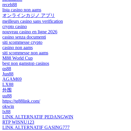
receh88
lista casino non aams
オンラインカジノ アプリ
meilleurs casino sans verification
crypto casino
nouveau casino en ligne 2026
casino senza documenti
siti scommesse crypto
casino non aams
siti scommesse non aams
M88 World Cup
best non gamstop casinos
qs88
Jun88
AGAM69
LX88
外围
uu88
https://tg88link.com/
okwin
lx88
LINK ALTERNATIF PEDANGWIN
RTP WISNU123
LINK ALTERNATIF GASING777