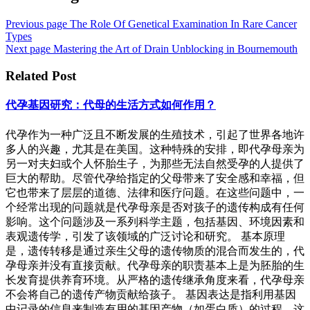
Previous page
The Role Of Genetical Examination In Rare Cancer
Types
Next page
Mastering the Art of Drain Unblocking in Bournemouth
Related Post
代孕基因研究：代母的生活方式如何作用？
代孕作为一种广泛且不断发展的生殖技术，引起了世界各地许
多人的兴趣，尤其是在美国。这种特殊的安排，即代孕母亲为
另一对夫妇或个人怀胎生子，为那些无法自然受孕的人提供了
巨大的帮助。尽管代孕给指定的父母带来了安全感和幸福，但
它也带来了层层的道德、法律和医疗问题。在这些问题中，一
个经常出现的问题就是代孕母亲是否对孩子的遗传构成有任何
影响。这个问题涉及一系列科学主题，包括基因、环境因素和
表观遗传学，引发了该领域的广泛讨论和研究。 基本原理
是，遗传转移是通过亲生父母的遗传物质的混合而发生的，代
孕母亲并没有直接贡献。代孕母亲的职责基本上是为胚胎的生
长发育提供养育环境。从严格的遗传继承角度来看，代孕母亲
不会将自己的遗传产物贡献给孩子。 基因表达是指利用基因
中记录的信息来制造有用的基因产物（如蛋白质）的过程。这