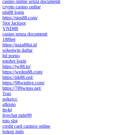
casino online senza documenti
crypto casino online
pin88 login
https://stqs88.com/
Slot Jackpot
VND88
casino senza documenti
188bet
https://gaza88ai.id
solusiwin daftar
hd porno
totobet login
https://jw88.to/
https://wedqs88.com/
https://nk88.onl/
https://98winlive.com/
https://789winss.net/
Toto
pokercc
afktoto
lte4d
livechat mdg99
toto slot
credit card casinos online
bokep indo