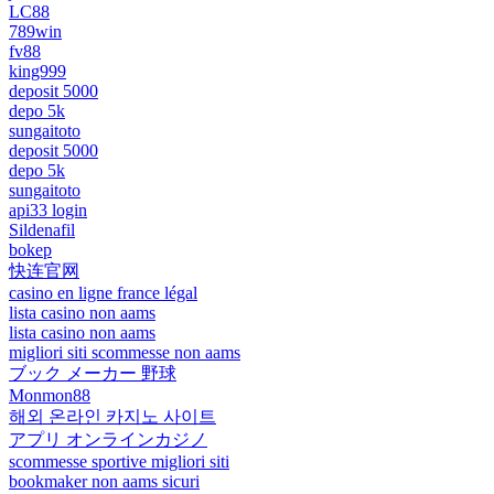
LC88
789win
fv88
king999
deposit 5000
depo 5k
sungaitoto
deposit 5000
depo 5k
sungaitoto
api33 login
Sildenafil
bokep
快连官网
casino en ligne france légal
lista casino non aams
lista casino non aams
migliori siti scommesse non aams
ブック メーカー 野球
Monmon88
해외 온라인 카지노 사이트
アプリ オンラインカジノ
scommesse sportive migliori siti
bookmaker non aams sicuri