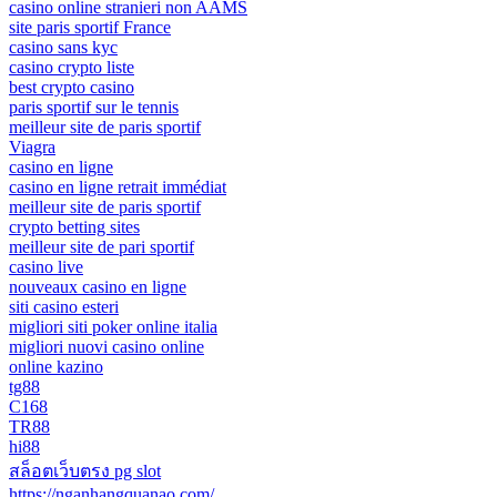
casino online stranieri non AAMS
site paris sportif France
casino sans kyc
casino crypto liste
best crypto casino
paris sportif sur le tennis
meilleur site de paris sportif
Viagra
casino en ligne
casino en ligne retrait immédiat
meilleur site de paris sportif
crypto betting sites
meilleur site de pari sportif
casino live
nouveaux casino en ligne
siti casino esteri
migliori siti poker online italia
migliori nuovi casino online
online kazino
tg88
C168
TR88
hi88
สล็อตเว็บตรง pg slot
https://nganhangquanao.com/