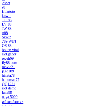
28bet
s8
jabartoto
kuwin
TR 88
LV 88
JW 88
tr88
okwin
789 WIN
QS 88
bokep viral
slot gacor
receh69
fly88 com
movie21
jago189
hinata78
hanoman77
QQ1221
slot demo
luna99
naga 5000
สล็อตเว็บตรง