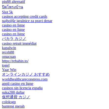
pin88 alternatif
ปิดโพรงบ้าน
Slot 5k
casinos accepting credit cards
najboljše igralnice za pravi denar
casino en ligne
casino en ligne
casino en ligne
バカラ カジノ
casino retrait immédiat
kapalwin
receh88
omacuan
https://rebahin.to/
togel
Yaar Win
オンラインカジノ おすすめ
worldhealthcarecongress.com
appli casino en ligne
casinos sin licencia españa
suka288 daftar
仮想通貨 カジノ
coloksgp
banteng merah