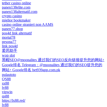
tether casino online
panen138elite.com
panen138alternatif.com
crypto casino
miglior bookmaker
casino online stranieri non AAMS
panen77.shop
pos4d link alternatif
mortal78
pesona77
link pos4d
爱思助手
wop slot
黑帽SEO@moonalites 通过我们的SEO反向链接提升您的网站↑
Google排名 Telegram：@moonalites 通过我们的SEO提升您的
网站↑ Google排名 bet939app.com.pk
pulautoto
QS88
sx88
lv88
vipwin
qs88
https://lx88.red/
lv88