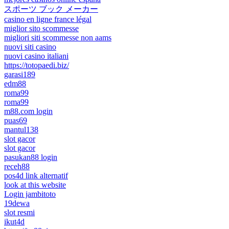
スポーツ ブック メーカー
casino en ligne france légal
miglior sito scommesse
migliori siti scommesse non aams
nuovi siti casino
nuovi casino italiani
https://totopaedi.biz/
garasi189
edm88
roma99
roma99
m88.com login
puas69
mantul138
slot gacor
slot gacor
pasukan88 login
receh88
pos4d link alternatif
look at this website
Login jambitoto
19dewa
slot resmi
ikut4d