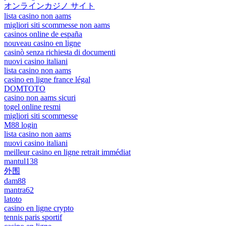
オンラインカジノ サイト
lista casino non aams
migliori siti scommesse non aams
casinos online de españa
nouveau casino en ligne
casinò senza richiesta di documenti
nuovi casino italiani
lista casino non aams
casino en ligne france légal
DOMTOTO
casino non aams sicuri
togel online resmi
migliori siti scommesse
M88 login
lista casino non aams
nuovi casino italiani
meilleur casino en ligne retrait immédiat
mantul138
外围
dam88
mantra62
latoto
casino en ligne crypto
tennis paris sportif