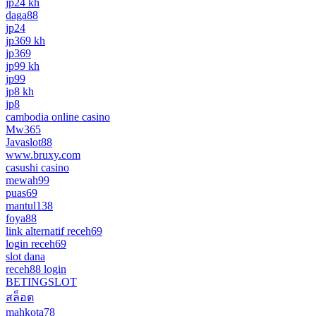
jp24 kh
daga88
jp24
jp369 kh
jp369
jp99 kh
jp99
jp8 kh
jp8
cambodia online casino
Mw365
Javaslot88
www.bruxy.com
casushi casino
mewah99
puas69
mantul138
foya88
link alternatif receh69
login receh69
slot dana
receh88 login
BETINGSLOT
สล็อต
mahkota78