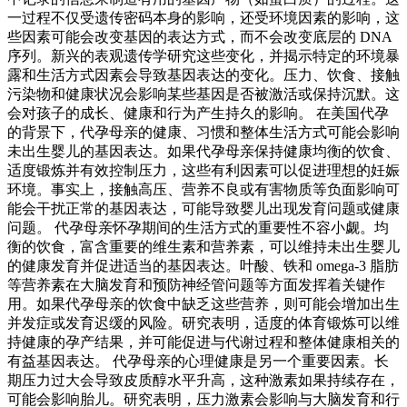
一过程不仅受遗传密码本身的影响，还受环境因素的影响，这
些因素可能会改变基因的表达方式，而不会改变底层的 DNA
序列。新兴的表观遗传学研究这些变化，并揭示特定的环境暴
露和生活方式因素会导致基因表达的变化。压力、饮食、接触
污染物和健康状况会影响某些基因是否被激活或保持沉默。这
会对孩子的成长、健康和行为产生持久的影响。 在美国代孕
的背景下，代孕母亲的健康、习惯和整体生活方式可能会影响
未出生婴儿的基因表达。如果代孕母亲保持健康均衡的饮食、
适度锻炼并有效控制压力，这些有利因素可以促进理想的妊娠
环境。事实上，接触高压、营养不良或有害物质等负面影响可
能会干扰正常的基因表达，可能导致婴儿出现发育问题或健康
问题。 代孕母亲怀孕期间的生活方式的重要性不容小觑。均
衡的饮食，富含重要的维生素和营养素，可以维持未出生婴儿
的健康发育并促进适当的基因表达。叶酸、铁和 omega-3 脂肪
等营养素在大脑发育和预防神经管问题等方面发挥着关键作
用。如果代孕母亲的饮食中缺乏这些营养，则可能会增加出生
并发症或发育迟缓的风险。研究表明，适度的体育锻炼可以维
持健康的孕产结果，并可能促进与代谢过程和整体健康相关的
有益基因表达。 代孕母亲的心理健康是另一个重要因素。长
期压力过大会导致皮质醇水平升高，这种激素如果持续存在，
可能会影响胎儿。研究表明，压力激素会影响与大脑发育和行