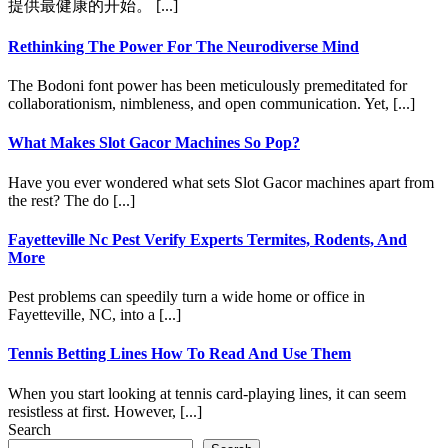
提供最健康的开始。 [...]
Rethinking The Power For The Neurodiverse Mind
The Bodoni font power has been meticulously premeditated for
collaborationism, nimbleness, and open communication. Yet, [...]
What Makes Slot Gacor Machines So Pop?
Have you ever wondered what sets Slot Gacor machines apart from
the rest? The do [...]
Fayetteville Nc Pest Verify Experts Termites, Rodents, And
More
Pest problems can speedily turn a wide home or office in
Fayetteville, NC, into a [...]
Tennis Betting Lines How To Read And Use Them
When you start looking at tennis card-playing lines, it can seem
resistless at first. However, [...]
Search