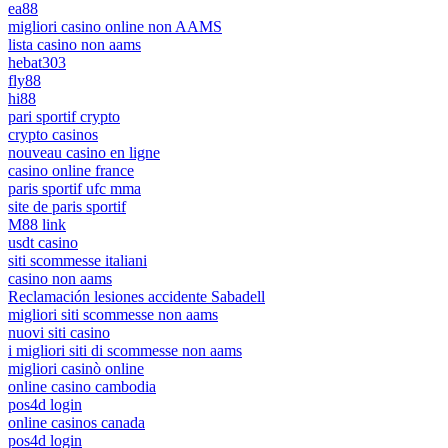
ea88
migliori casino online non AAMS
lista casino non aams
hebat303
fly88
hi88
pari sportif crypto
crypto casinos
nouveau casino en ligne
casino online france
paris sportif ufc mma
site de paris sportif
M88 link
usdt casino
siti scommesse italiani
casino non aams
Reclamación lesiones accidente Sabadell
migliori siti scommesse non aams
nuovi siti casino
i migliori siti di scommesse non aams
migliori casinò online
online casino cambodia
pos4d login
online casinos canada
pos4d login