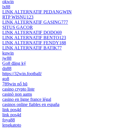
okwin
lx88
LINK ALTERNATIF PEDANGWIN
RTP WISNU123
LINK ALTERNATIF GASING777
SITUS GACOR
LINK ALTERNATIF DODO69
LINK ALTERNATIF BENTO123
LINK ALTERNATIF FENDY188
LINK ALTERNATIF BATIK77
kuwin
jw88
Go8 đăng ký
dn88
https://32win.football/
go8
789win nổ hũ
casino crypto liste
casinò non aams
casino en ligne france légal
casinos online fiables en españa
link pos4d
link pos4d
foya88
lengkatoto