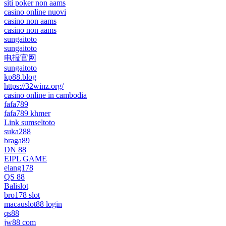
siti poker non aams
casino online nuovi
casino non aams
casino non aams
sungaitoto
sungaitoto
电报官网
sungaitoto
kp88.blog
https://32winz.org/
casino online in cambodia
fafa789
fafa789 khmer
Link sumseltoto
suka288
braga89
DN 88
EIPL GAME
elang178
QS 88
Balislot
bro178 slot
macauslot88 login
qs88
jw88 com