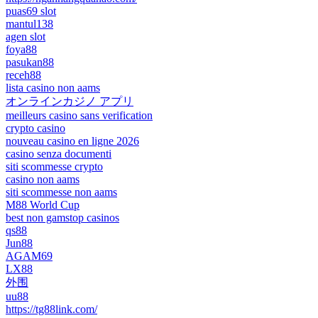
puas69 slot
mantul138
agen slot
foya88
pasukan88
receh88
lista casino non aams
オンラインカジノ アプリ
meilleurs casino sans verification
crypto casino
nouveau casino en ligne 2026
casino senza documenti
siti scommesse crypto
casino non aams
siti scommesse non aams
M88 World Cup
best non gamstop casinos
qs88
Jun88
AGAM69
LX88
外围
uu88
https://tg88link.com/