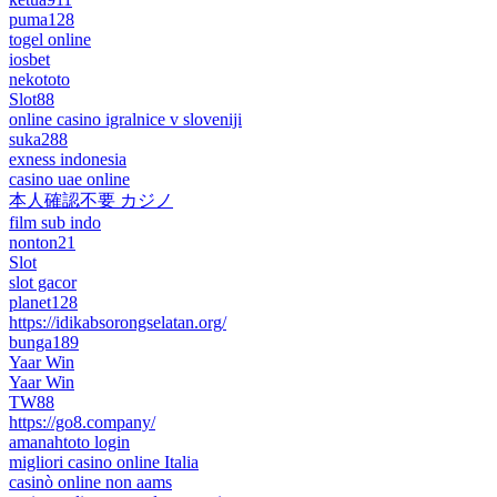
puma128
togel online
iosbet
nekototo
Slot88
online casino igralnice v sloveniji
suka288
exness indonesia
casino uae online
本人確認不要 カジノ
film sub indo
nonton21
Slot
slot gacor
planet128
https://idikabsorongselatan.org/
bunga189
Yaar Win
Yaar Win
TW88
https://go8.company/
amanahtoto login
migliori casino online Italia
casinò online non aams