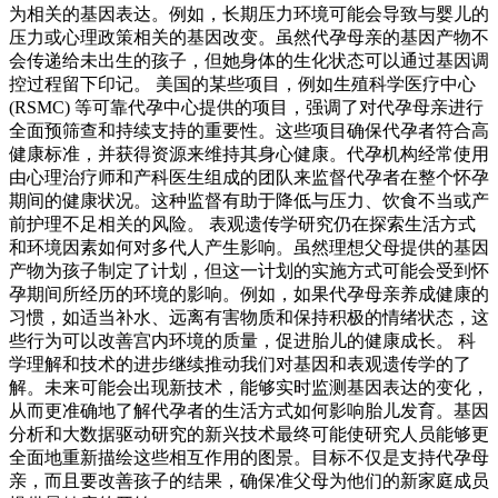
为相关的基因表达。例如，长期压力环境可能会导致与婴儿的
压力或心理政策相关的基因改变。虽然代孕母亲的基因产物不
会传递给未出生的孩子，但她身体的生化状态可以通过基因调
控过程留下印记。 美国的某些项目，例如生殖科学医疗中心
(RSMC) 等可靠代孕中心提供的项目，强调了对代孕母亲进行
全面预筛查和持续支持的重要性。这些项目确保代孕者符合高
健康标准，并获得资源来维持其身心健康。代孕机构经常使用
由心理治疗师和产科医生组成的团队来监督代孕者在整个怀孕
期间的健康状况。这种监督有助于降低与压力、饮食不当或产
前护理不足相关的风险。 表观遗传学研究仍在探索生活方式
和环境因素如何对多代人产生影响。虽然理想父母提供的基因
产物为孩子制定了计划，但这一计划的实施方式可能会受到怀
孕期间所经历的环境的影响。例如，如果代孕母亲养成健康的
习惯，如适当补水、远离有害物质和保持积极的情绪状态，这
些行为可以改善宫内环境的质量，促进胎儿的健康成长。 科
学理解和技术的进步继续推动我们对基因和表观遗传学的了
解。未来可能会出现新技术，能够实时监测基因表达的变化，
从而更准确地了解代孕者的生活方式如何影响胎儿发育。基因
分析和大数据驱动研究的新兴技术最终可能使研究人员能够更
全面地重新描绘这些相互作用的图景。目标不仅是支持代孕母
亲，而且要改善孩子的结果，确保准父母为他们的新家庭成员