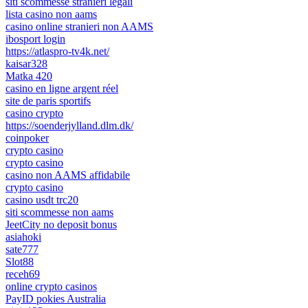
siti scommesse stranieri legali
lista casino non aams
casino online stranieri non AAMS
ibosport login
https://atlaspro-tv4k.net/
kaisar328
Matka 420
casino en ligne argent réel
site de paris sportifs
casino crypto
https://soenderjylland.dlm.dk/
coinpoker
crypto casino
crypto casino
casino non AAMS affidabile
crypto casino
casino usdt trc20
siti scommesse non aams
JeetCity no deposit bonus
asiahoki
sate777
Slot88
receh69
online crypto casinos
PayID pokies Australia