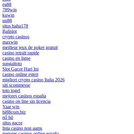
ea88
789win
kuwin
uu88
situs haha178
Balislot
crypto casinos
maxwin
meilleur jeux de poker gratuit
casino retrait rapide
casino en ligne
sungaitoto
Slot Gacor Hari Ini
casino online esteri
migliori crypto casino Italia 2026
siti scommesse
toto togel
mejores casinos españa
casino on line sin licencia
Yaar win
hi88com.biz
nổ hũ
situs gacor
lista casino non aams
mejores casinos online españa