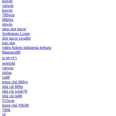
kuwin
vipwin
kuwin
789win
88kbet
okwin
situs slot gacor
Seributoto Login
slot gacor ewallet
toto slot
video bokep indonesia terbaru
Mansion88
บาคาร่า
gelek4d
vipwin
okfun
ea88
trang chủ 888vi
nhà cái 888p
nhà cái win678
nhà cái tg88
555win
trang chủ NK88
789k
s8