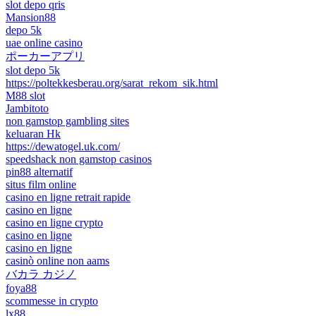
slot depo qris
Mansion88
depo 5k
uae online casino
ポーカーアプリ
slot depo 5k
https://poltekkesberau.org/sarat_rekom_sik.html
M88 slot
Jambitoto
non gamstop gambling sites
keluaran Hk
https://dewatogel.uk.com/
speedshack non gamstop casinos
pin88 alternatif
situs film online
casino en ligne retrait rapide
casino en ligne
casino en ligne crypto
casino en ligne
casino en ligne
casinò online non aams
バカラ カジノ
foya88
scommesse in crypto
lx88