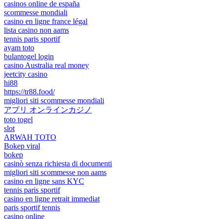
casinos online de españa
scommesse mondiali
casino en ligne france légal
lista casino non aams
tennis paris sportif
ayam toto
bulantogel login
casino Australia real money
jeetcity casino
hi88
https://tr88.food/
migliori siti scommesse mondiali
アプリ オンラインカジノ
toto togel
slot
ARWAH TOTO
Bokep viral
bokep
casinò senza richiesta di documenti
migliori siti scommesse non aams
casino en ligne sans KYC
tennis paris sportif
casino en ligne retrait immediat
paris sportif tennis
casino online