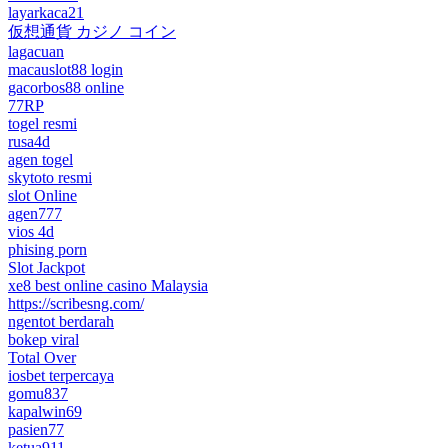
layarkaca21
仮想通貨 カジノ コイン
lagacuan
macauslot88 login
gacorbos88 online
77RP
togel resmi
rusa4d
agen togel
skytoto resmi
slot Online
agen777
vios 4d
phising porn
Slot Jackpot
xe8 best online casino Malaysia
https://scribesng.com/
ngentot berdarah
bokep viral
Total Over
iosbet terpercaya
gomu837
kapalwin69
pasien77
ketua911