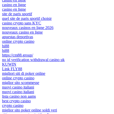
casino en ligne
casino en ligne
casino en ligne
site de paris sportif
quel site de paris sportif choisir
casino crypto sans KYC
nouveaux casinos en ligne 2026
nouveaux casino en ligne
apuestas deportivas
online crypto casino
hi88
hi88
https://cm88.group/
no id verification withdrawal casino uk
KUWIN
Link FLY88
migliori siti di poker online
online crypto casino
miglior sito scommesse
nuovi casino italiani
nuovi casino italiani
lista casino non aams
best crypto casino
crypto casino
miglior sito poker online soldi veri