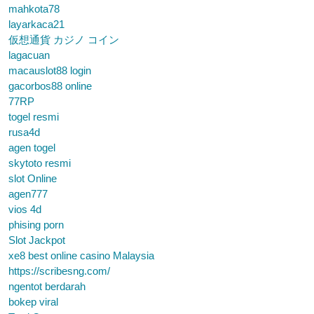
mahkota78
layarkaca21
仮想通貨 カジノ コイン
lagacuan
macauslot88 login
gacorbos88 online
77RP
togel resmi
rusa4d
agen togel
skytoto resmi
slot Online
agen777
vios 4d
phising porn
Slot Jackpot
xe8 best online casino Malaysia
https://scribesng.com/
ngentot berdarah
bokep viral