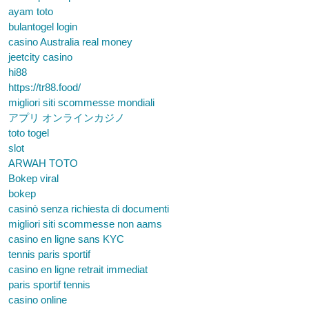
ayam toto
bulantogel login
casino Australia real money
jeetcity casino
hi88
https://tr88.food/
migliori siti scommesse mondiali
アプリ オンラインカジノ
toto togel
slot
ARWAH TOTO
Bokep viral
bokep
casinò senza richiesta di documenti
migliori siti scommesse non aams
casino en ligne sans KYC
tennis paris sportif
casino en ligne retrait immediat
paris sportif tennis
casino online