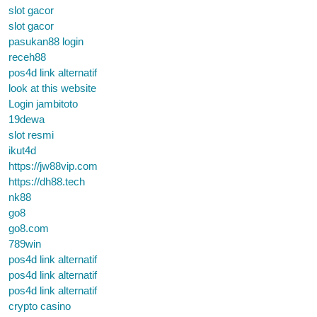
slot gacor
slot gacor
pasukan88 login
receh88
pos4d link alternatif
look at this website
Login jambitoto
19dewa
slot resmi
ikut4d
https://jw88vip.com
https://dh88.tech
nk88
go8
go8.com
789win
pos4d link alternatif
pos4d link alternatif
pos4d link alternatif
crypto casino