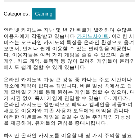
Categories :
Gaming
인터넷 카지노는 지난 몇 년 간 빠르게 발전하며 수많은
이용자에게 각광받고 있습니다
카지노사이트
. 이러한 서
비스는 오프라인 카지노의 특징을 온라인 환경으로 옮겨
오면서, 언제나 쉽게 이용할 수 있는 편리함을 제공합니
다. 이용자들은 여러 가지 게임을 즐길 수 있으며, 슬롯
게임, 카드 게임, 블랙잭 등 많이 알려진 게임들이 온라인
에서도 쉽게 접할 수 있게 있습니다.
온라인 카지노의 가장 큰 강점 중 하나는 주로 시간이나
장소에 제약이 없다는 점입니다. 바쁜 일상 속에서도 쉽
게 모바일 기기를 통해 원하는 게임을 접할 수 있으며, 대
기 시간 없이 즉시 게임에 진입할 수 있습니다. 게다가,
온라인 카지노는 일반적으로 혜택과 캠페인을 제공하여
새로운 이용자와 기존 사용자 모두에게 이익을 줍니다.
이러한 이벤트는 게임을 즐길 수 있는 추가적인 가능성
을 제공하여, 유저들의 관심을 증대시킵니다.
하지만 온라인 카지노를 이용할 때 몇 가지 주의할 필요