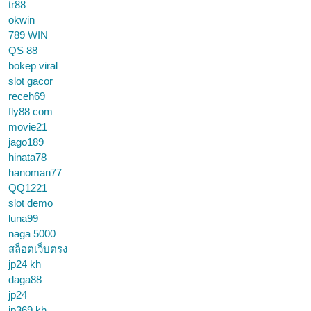
tr88
okwin
789 WIN
QS 88
bokep viral
slot gacor
receh69
fly88 com
movie21
jago189
hinata78
hanoman77
QQ1221
slot demo
luna99
naga 5000
สล็อตเว็บตรง
jp24 kh
daga88
jp24
jp369 kh