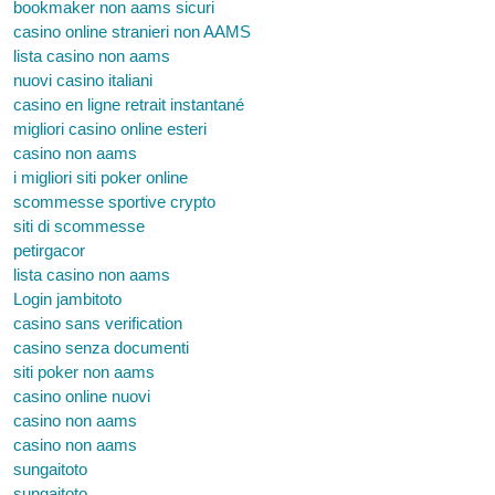
bookmaker non aams sicuri
casino online stranieri non AAMS
lista casino non aams
nuovi casino italiani
casino en ligne retrait instantané
migliori casino online esteri
casino non aams
i migliori siti poker online
scommesse sportive crypto
siti di scommesse
petirgacor
lista casino non aams
Login jambitoto
casino sans verification
casino senza documenti
siti poker non aams
casino online nuovi
casino non aams
casino non aams
sungaitoto
sungaitoto