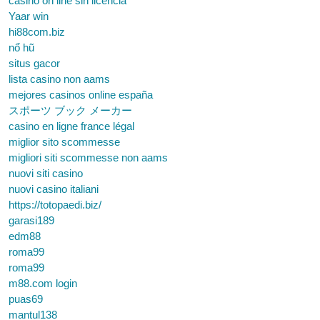
casino on line sin licencia
Yaar win
hi88com.biz
nổ hũ
situs gacor
lista casino non aams
mejores casinos online españa
スポーツ ブック メーカー
casino en ligne france légal
miglior sito scommesse
migliori siti scommesse non aams
nuovi siti casino
nuovi casino italiani
https://totopaedi.biz/
garasi189
edm88
roma99
roma99
m88.com login
puas69
mantul138