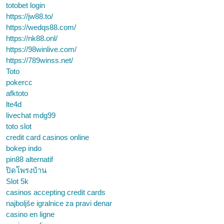
totobet login
https://jw88.to/
https://wedqs88.com/
https://nk88.onl/
https://98winlive.com/
https://789winss.net/
Toto
pokercc
afktoto
lte4d
livechat mdg99
toto slot
credit card casinos online
bokep indo
pin88 alternatif
ปิดโพรงบ้าน
Slot 5k
casinos accepting credit cards
najboljše igralnice za pravi denar
casino en ligne