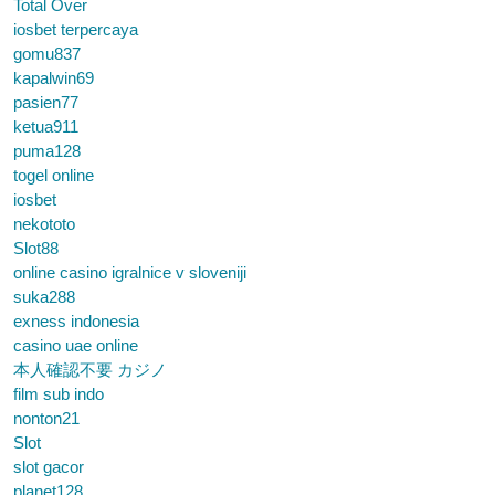
Total Over
iosbet terpercaya
gomu837
kapalwin69
pasien77
ketua911
puma128
togel online
iosbet
nekototo
Slot88
online casino igralnice v sloveniji
suka288
exness indonesia
casino uae online
本人確認不要 カジノ
film sub indo
nonton21
Slot
slot gacor
planet128