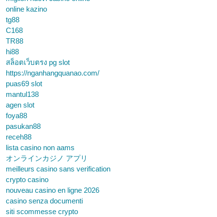
online kazino
tg88
C168
TR88
hi88
สล็อตเว็บตรง pg slot
https://nganhangquanao.com/
puas69 slot
mantul138
agen slot
foya88
pasukan88
receh88
lista casino non aams
オンラインカジノ アプリ
meilleurs casino sans verification
crypto casino
nouveau casino en ligne 2026
casino senza documenti
siti scommesse crypto