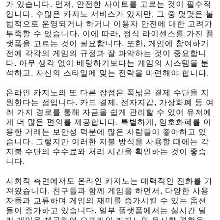
가 있습니다. 먼저, 안전한 사이트를 고르는 것이 필수적
입니다. 수많은 카지노 서비스가 있지만, 그 중 몇몇은 불
법적으로 운영되거나 하거나 이용자 안전에 대한 고려가
부족할 수 있습니다. 이에 따라, 정식 라이센스를 가진 플
랫폼을 고르는 것이 필요합니다. 또한, 게임에 참여하기
전에 각각의 게임의 규정과 잘 파악하는 것이 중요합니
다. 아무 생각 없이 베팅하기보다는 게임의 시스템을 분
석하고, 자신의 스타일에 맞는 전략을 마련해야 합니다.
온라인 카지노의 또 다른 장점은 폭넓은 결제 수단을 지
원한다는 점입니다. 카드 결제, 전자지갑, 가상화폐 등 여
러 가지 경로를 통해 자금을 쉽게 관리할 수 있어 유저에
게 더 많은 편의를 제공합니다. 특별하게, 암호화폐를 이
용한 거래는 보안성 덕분에 많은 사람들이 좋아하고 있
습니다. 그렇지만 이러한 지불 방식을 사용할 때에는 각
지불 수단의 수수료와 처리 시간을 확인하는 것이 좋습
니다.
사회적 측면에서도 온라인 카지노는 매력적인 진화를 가
져왔습니다. 친구들과 함께 게임을 하면서, 다양한 사용
자들과 교류하며 게임의 재미를 증가시킬 수 있는 옵션
들이 증가하고 있습니다. 일부 플랫폼에서는 실시간 딜