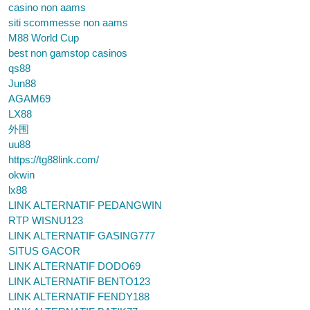
casino non aams
siti scommesse non aams
M88 World Cup
best non gamstop casinos
qs88
Jun88
AGAM69
LX88
外围
uu88
https://tg88link.com/
okwin
lx88
LINK ALTERNATIF PEDANGWIN
RTP WISNU123
LINK ALTERNATIF GASING777
SITUS GACOR
LINK ALTERNATIF DODO69
LINK ALTERNATIF BENTO123
LINK ALTERNATIF FENDY188