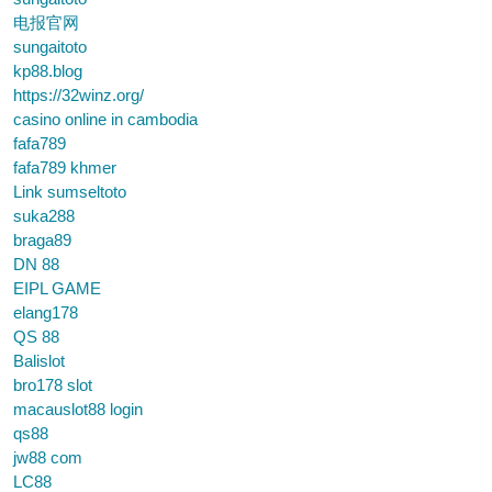
电报官网
sungaitoto
kp88.blog
https://32winz.org/
casino online in cambodia
fafa789
fafa789 khmer
Link sumseltoto
suka288
braga89
DN 88
EIPL GAME
elang178
QS 88
Balislot
bro178 slot
macauslot88 login
qs88
jw88 com
LC88