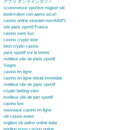
アプリ オンラインカジノ
scommesse sportive migliori siti
bookmaker non aams sicuri
casino online stranieri non AAMS
site paris sportif France
casino sans kyc
casino crypto liste
best crypto casino
paris sportif sur le tennis
meilleur site de paris sportif
Viagra
casino en ligne
casino en ligne retrait immédiat
meilleur site de paris sportif
crypto betting sites
meilleur site de pari sportif
casino live
nouveaux casino en ligne
siti casino esteri
migliori siti poker online italia
migliori nuovi casino online