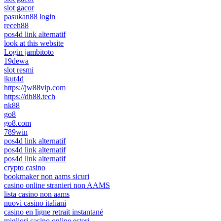
slot gacor
pasukan88 login
receh88
pos4d link alternatif
look at this website
Login jambitoto
19dewa
slot resmi
ikut4d
https://jw88vip.com
https://dh88.tech
nk88
go8
go8.com
789win
pos4d link alternatif
pos4d link alternatif
pos4d link alternatif
crypto casino
bookmaker non aams sicuri
casino online stranieri non AAMS
lista casino non aams
nuovi casino italiani
casino en ligne retrait instantané
migliori casino online esteri