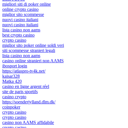
migliori siti di poker online
online crypto casino
miglior sito scommesse
nuovi casino italiani
nuovi casino italiani
lista casino non aams
best crypto casino
crypto casino
miglior sito poker online soldi veri
siti scommesse stranieri legali
lista casino non aams
casino online stranieri non AAMS
ibosport login
https://atlaspro-tv4k.net/
kaisar328
Matka 420
casino en ligne argent réel
site de paris sportifs
casino crypto
https://soenderjylland.dlm.dk/
coinpoker
crypto casino
crypto casino
casino non AAMS affidabile
crypto casino