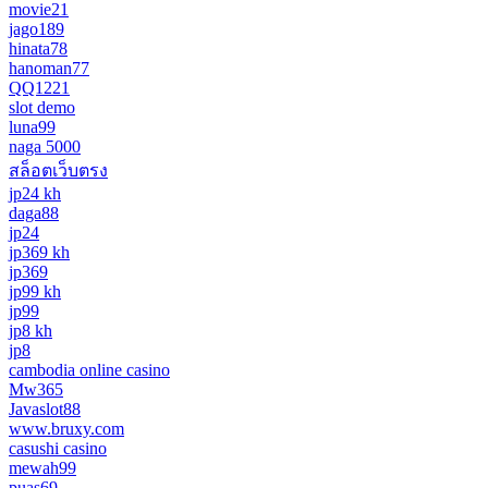
movie21
jago189
hinata78
hanoman77
QQ1221
slot demo
luna99
naga 5000
สล็อตเว็บตรง
jp24 kh
daga88
jp24
jp369 kh
jp369
jp99 kh
jp99
jp8 kh
jp8
cambodia online casino
Mw365
Javaslot88
www.bruxy.com
casushi casino
mewah99
puas69