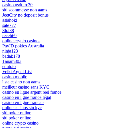
casino usdt trc20
siti scommesse non aams
JeetCity no deposit bonus
asiahoki
sate777
Slot88
receh69
online crypto casinos
PayID pokies Australia
ninja123
badak178
Tanam303
edutoto
Velki Agent List
casino mobile
lista casino non aams
meilleur casino sans KYC
casino en ligne argent reel france
casino en ligne france légal
casino en ligne francais
online casinos sin kyc
siti poker online
siti poker online
online crypto casino