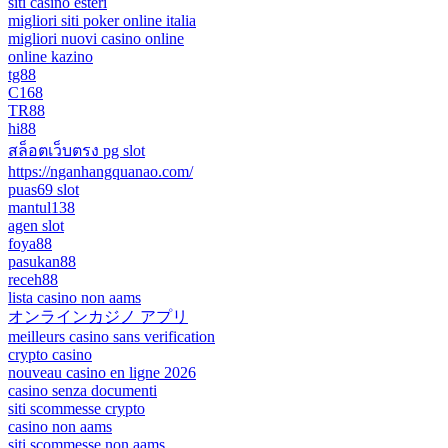
siti casino esteri
migliori siti poker online italia
migliori nuovi casino online
online kazino
tg88
C168
TR88
hi88
สล็อตเว็บตรง pg slot
https://nganhangquanao.com/
puas69 slot
mantul138
agen slot
foya88
pasukan88
receh88
lista casino non aams
オンラインカジノ アプリ
meilleurs casino sans verification
crypto casino
nouveau casino en ligne 2026
casino senza documenti
siti scommesse crypto
casino non aams
siti scommesse non aams