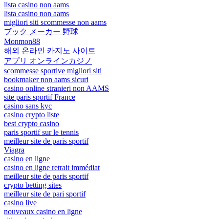
lista casino non aams
lista casino non aams
migliori siti scommesse non aams
ブック メーカー 野球
Monmon88
해외 온라인 카지노 사이트
アプリ オンラインカジノ
scommesse sportive migliori siti
bookmaker non aams sicuri
casino online stranieri non AAMS
site paris sportif France
casino sans kyc
casino crypto liste
best crypto casino
paris sportif sur le tennis
meilleur site de paris sportif
Viagra
casino en ligne
casino en ligne retrait immédiat
meilleur site de paris sportif
crypto betting sites
meilleur site de pari sportif
casino live
nouveaux casino en ligne