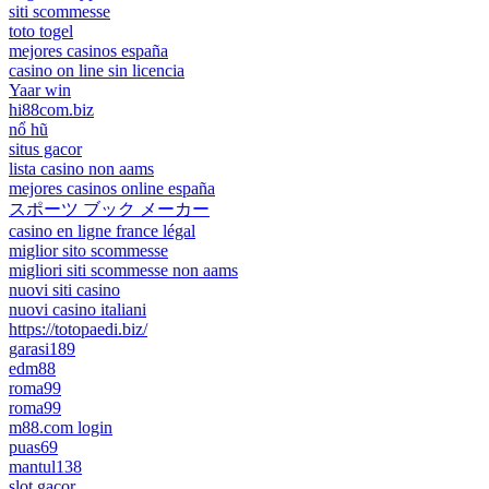
siti scommesse
toto togel
mejores casinos españa
casino on line sin licencia
Yaar win
hi88com.biz
nổ hũ
situs gacor
lista casino non aams
mejores casinos online españa
スポーツ ブック メーカー
casino en ligne france légal
miglior sito scommesse
migliori siti scommesse non aams
nuovi siti casino
nuovi casino italiani
https://totopaedi.biz/
garasi189
edm88
roma99
roma99
m88.com login
puas69
mantul138
slot gacor