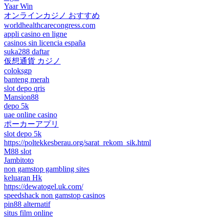
Yaar Win
オンラインカジノ おすすめ
worldhealthcarecongress.com
appli casino en ligne
casinos sin licencia españa
suka288 daftar
仮想通貨 カジノ
coloksgp
banteng merah
slot depo qris
Mansion88
depo 5k
uae online casino
ポーカーアプリ
slot depo 5k
https://poltekkesberau.org/sarat_rekom_sik.html
M88 slot
Jambitoto
non gamstop gambling sites
keluaran Hk
https://dewatogel.uk.com/
speedshack non gamstop casinos
pin88 alternatif
situs film online