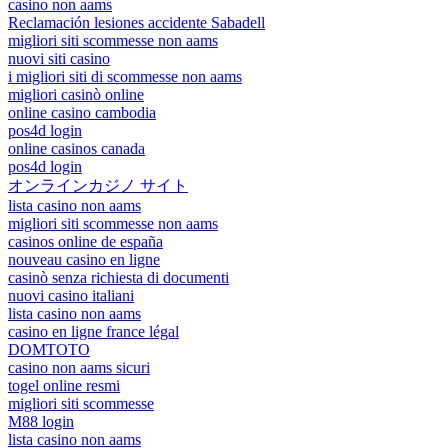
casino non aams
Reclamación lesiones accidente Sabadell
migliori siti scommesse non aams
nuovi siti casino
i migliori siti di scommesse non aams
migliori casinò online
online casino cambodia
pos4d login
online casinos canada
pos4d login
オンラインカジノ サイト
lista casino non aams
migliori siti scommesse non aams
casinos online de españa
nouveau casino en ligne
casinò senza richiesta di documenti
nuovi casino italiani
lista casino non aams
casino en ligne france légal
DOMTOTO
casino non aams sicuri
togel online resmi
migliori siti scommesse
M88 login
lista casino non aams