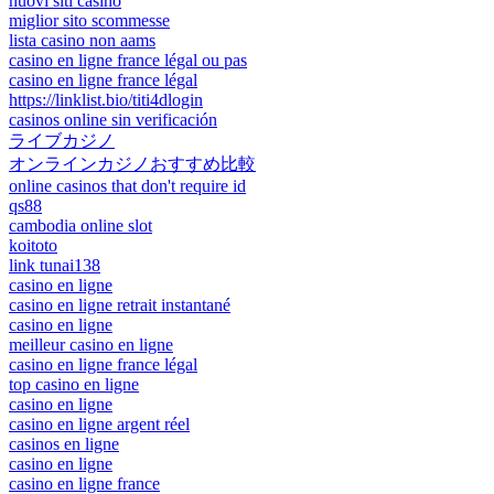
nuovi siti casino
miglior sito scommesse
lista casino non aams
casino en ligne france légal ou pas
casino en ligne france légal
https://linklist.bio/titi4dlogin
casinos online sin verificación
ライブカジノ
オンラインカジノおすすめ比較
online casinos that don't require id
qs88
cambodia online slot
koitoto
link tunai138
casino en ligne
casino en ligne retrait instantané
casino en ligne
meilleur casino en ligne
casino en ligne france légal
top casino en ligne
casino en ligne
casino en ligne argent réel
casinos en ligne
casino en ligne
casino en ligne france