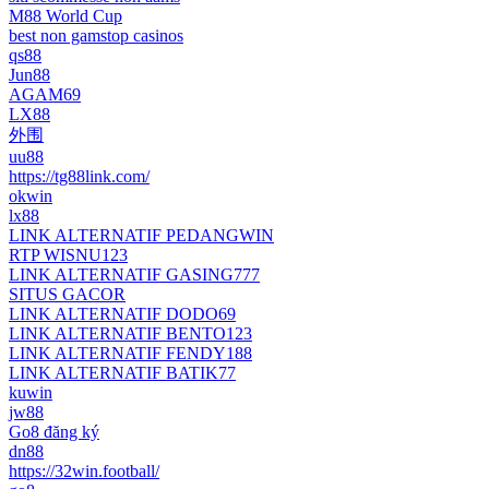
M88 World Cup
best non gamstop casinos
qs88
Jun88
AGAM69
LX88
外围
uu88
https://tg88link.com/
okwin
lx88
LINK ALTERNATIF PEDANGWIN
RTP WISNU123
LINK ALTERNATIF GASING777
SITUS GACOR
LINK ALTERNATIF DODO69
LINK ALTERNATIF BENTO123
LINK ALTERNATIF FENDY188
LINK ALTERNATIF BATIK77
kuwin
jw88
Go8 đăng ký
dn88
https://32win.football/