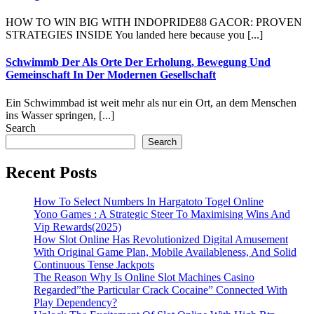
HOW TO WIN BIG WITH INDOPRIDE88 GACOR: PROVEN
STRATEGIES INSIDE You landed here because you [...]
Schwimmb Der Als Orte Der Erholung, Bewegung Und
Gemeinschaft In Der Modernen Gesellschaft
Ein Schwimmbad ist weit mehr als nur ein Ort, an dem Menschen
ins Wasser springen, [...]
Search
Search
Recent Posts
How To Select Numbers In Hargatoto Togel Online
Yono Games : A Strategic Steer To Maximising Wins And
Vip Rewards(2025)
How Slot Online Has Revolutionized Digital Amusement
With Original Game Plan, Mobile Availableness, And Solid
Continuous Tense Jackpots
The Reason Why Is Online Slot Machines Casino
Regarded”the Particular Crack Cocaine” Connected With
Play Dependency?