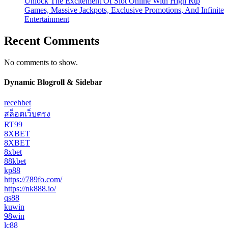
Unlock The Excitement Of Slot Online With High Rtp
Games, Massive Jackpots, Exclusive Promotions, And Infinite
Entertainment
Recent Comments
No comments to show.
Dynamic Blogroll & Sidebar
recehbet
สล็อตเว็บตรง
RT99
8XBET
8XBET
8xbet
88kbet
kp88
https://789fo.com/
https://nk888.io/
qs88
kuwin
98win
lc88