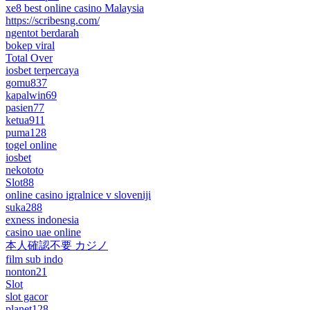
xe8 best online casino Malaysia
https://scribesng.com/
ngentot berdarah
bokep viral
Total Over
iosbet terpercaya
gomu837
kapalwin69
pasien77
ketua911
puma128
togel online
iosbet
nekototo
Slot88
online casino igralnice v sloveniji
suka288
exness indonesia
casino uae online
本人確認不要 カジノ
film sub indo
nonton21
Slot
slot gacor
planet128