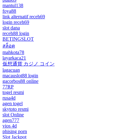
mantul138
foya88
link alternatif receh69
login receh69
slot dana
receh88 login
BETINGSLOT
สล็อต
mahkota78
layarkaca21
仮想通貨 カジノ コイン
lagacuan
macauslot88 login
gacorbos88 online
77RP
togel resmi
rusa4d
agen togel
skytoto resmi
slot Online
agen777
vios 4d
phising porn
Slot Jackpot