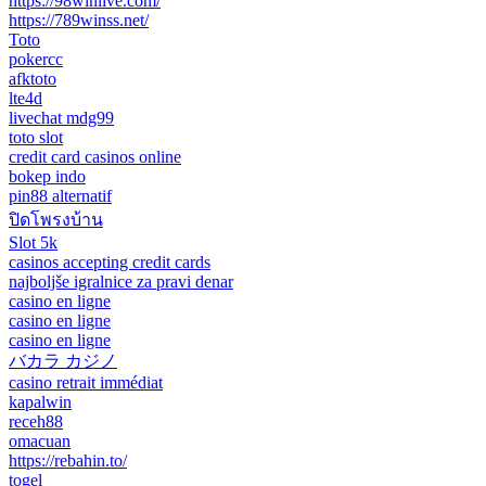
https://98winlive.com/
https://789winss.net/
Toto
pokercc
afktoto
lte4d
livechat mdg99
toto slot
credit card casinos online
bokep indo
pin88 alternatif
ปิดโพรงบ้าน
Slot 5k
casinos accepting credit cards
najboljše igralnice za pravi denar
casino en ligne
casino en ligne
casino en ligne
バカラ カジノ
casino retrait immédiat
kapalwin
receh88
omacuan
https://rebahin.to/
togel