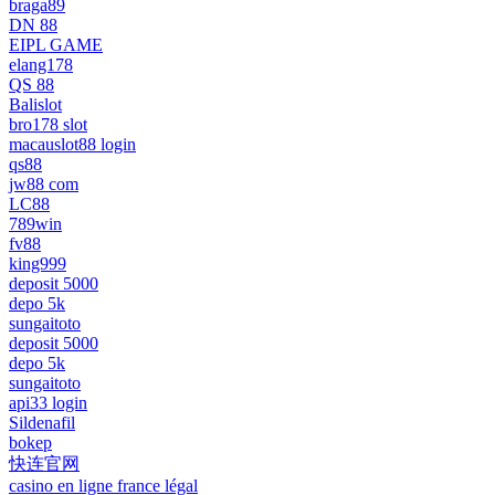
braga89
DN 88
EIPL GAME
elang178
QS 88
Balislot
bro178 slot
macauslot88 login
qs88
jw88 com
LC88
789win
fv88
king999
deposit 5000
depo 5k
sungaitoto
deposit 5000
depo 5k
sungaitoto
api33 login
Sildenafil
bokep
快连官网
casino en ligne france légal