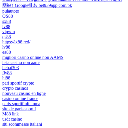
网站↑ Google排名 bet939app.com.pk
pulautoto
QS88
sx88
lv88
vipwin
qs88
https://lx88.red/
lv88
ea88
migliori casino online non AAMS
lista casino non aams
hebat303
fly88
hi88
pari sportif crypto
crypto casinos
nouveau casino en ligne
casino online france
paris sportif ufc mma
site de paris sportif
M88 link
usdt casino
siti scommesse italiani