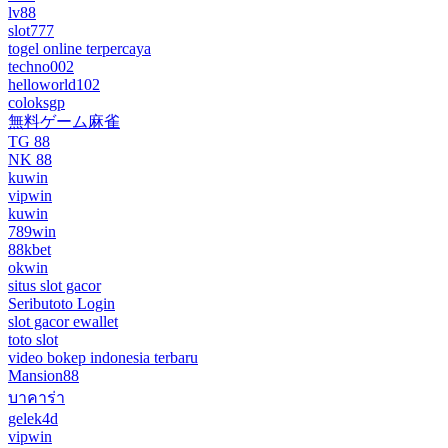
lv88
slot777
togel online terpercaya
techno002
helloworld102
coloksgp
無料ゲーム麻雀
TG 88
NK 88
kuwin
vipwin
kuwin
789win
88kbet
okwin
situs slot gacor
Seributoto Login
slot gacor ewallet
toto slot
video bokep indonesia terbaru
Mansion88
บาคาร่า
gelek4d
vipwin