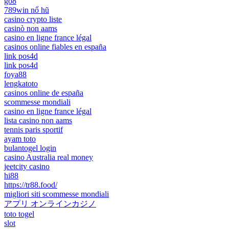
go8
789win nổ hũ
casino crypto liste
casinò non aams
casino en ligne france légal
casinos online fiables en españa
link pos4d
link pos4d
foya88
lengkatoto
casinos online de españa
scommesse mondiali
casino en ligne france légal
lista casino non aams
tennis paris sportif
ayam toto
bulantogel login
casino Australia real money
jeetcity casino
hi88
https://tr88.food/
migliori siti scommesse mondiali
アプリ オンラインカジノ
toto togel
slot