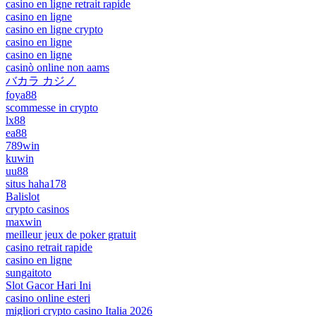
casino en ligne retrait rapide
casino en ligne
casino en ligne crypto
casino en ligne
casino en ligne
casinò online non aams
バカラ カジノ
foya88
scommesse in crypto
lx88
ea88
789win
kuwin
uu88
situs haha178
Balislot
crypto casinos
maxwin
meilleur jeux de poker gratuit
casino retrait rapide
casino en ligne
sungaitoto
Slot Gacor Hari Ini
casino online esteri
migliori crypto casino Italia 2026