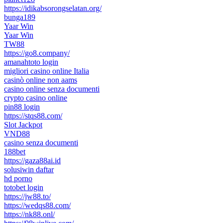
https://idikabsorongselatan.org/
bunga189
Yaar Win
Yaar Win
TW88
https://go8.company/
amanahtoto login
migliori casino online Italia
casinò online non aams
casino online senza documenti
crypto casino online
pin88 login
https://stqs88.com/
Slot Jackpot
VND88
casino senza documenti
188bet
https://gaza88ai.id
solusiwin daftar
hd porno
totobet login
https://jw88.to/
https://wedqs88.com/
https://nk88.onl/