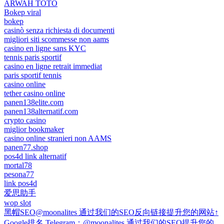
ARWAH TOTO
Bokep viral
bokep
casinò senza richiesta di documenti
migliori siti scommesse non aams
casino en ligne sans KYC
tennis paris sportif
casino en ligne retrait immediat
paris sportif tennis
casino online
tether casino online
panen138elite.com
panen138alternatif.com
crypto casino
miglior bookmaker
casino online stranieri non AAMS
panen77.shop
pos4d link alternatif
mortal78
pesona77
link pos4d
爱思助手
wop slot
黑帽SEO@moonalites 通过我们的SEO反向链接提升您的网站↑
Google排名 Telegram：@moonalites 通过我们的SEO提升您的