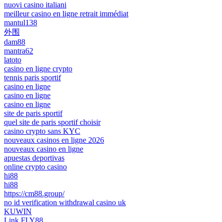
nuovi casino italiani
meilleur casino en ligne retrait immédiat
mantul138
外围
dam88
mantra62
latoto
casino en ligne crypto
tennis paris sportif
casino en ligne
casino en ligne
casino en ligne
site de paris sportif
quel site de paris sportif choisir
casino crypto sans KYC
nouveaux casinos en ligne 2026
nouveaux casino en ligne
apuestas deportivas
online crypto casino
hi88
hi88
https://cm88.group/
no id verification withdrawal casino uk
KUWIN
Link FLY88