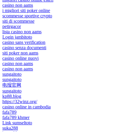
casino non aams
i migliori siti poker online
scommesse sportive crypto
siti di scommesse
petirgacor
lista casino non aams
Login jambitoto
casino sans verification
casino senza documenti
siti poker non aams
casino online nuovi
casino non aams
casino non aams
sungaitoto
sungaitoto
电报官网
sungaitoto
kp88.blog
https://32winz.org/
casino online in cambodia
fafa789
fafa789 khmer
Link sumseltoto
suka288