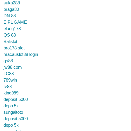
suka288
braga89
DN 88
EIPL GAME
elang178
QS 88
Balislot
bro178 slot
macauslot88 login
qs88
jw88 com
LC88
789win
fv88
king999
deposit 5000
depo 5k
sungaitoto
deposit 5000
depo 5k