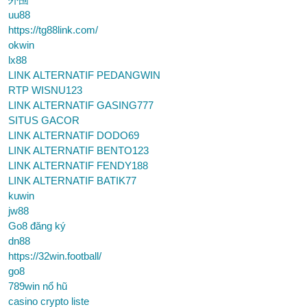
uu88
https://tg88link.com/
okwin
lx88
LINK ALTERNATIF PEDANGWIN
RTP WISNU123
LINK ALTERNATIF GASING777
SITUS GACOR
LINK ALTERNATIF DODO69
LINK ALTERNATIF BENTO123
LINK ALTERNATIF FENDY188
LINK ALTERNATIF BATIK77
kuwin
jw88
Go8 đăng ký
dn88
https://32win.football/
go8
789win nổ hũ
casino crypto liste