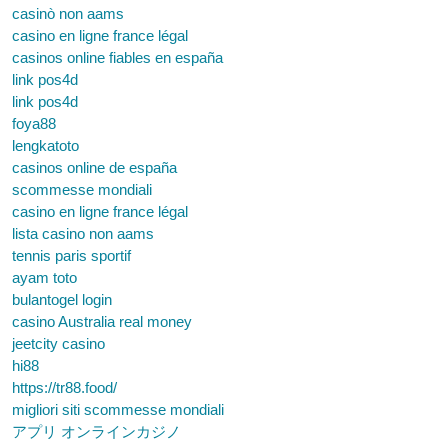
casinò non aams
casino en ligne france légal
casinos online fiables en españa
link pos4d
link pos4d
foya88
lengkatoto
casinos online de españa
scommesse mondiali
casino en ligne france légal
lista casino non aams
tennis paris sportif
ayam toto
bulantogel login
casino Australia real money
jeetcity casino
hi88
https://tr88.food/
migliori siti scommesse mondiali
アプリ オンラインカジノ