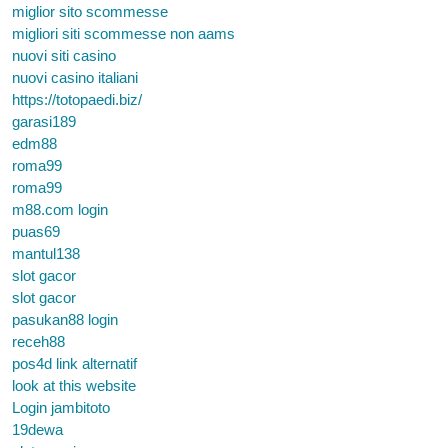
miglior sito scommesse
migliori siti scommesse non aams
nuovi siti casino
nuovi casino italiani
https://totopaedi.biz/
garasi189
edm88
roma99
roma99
m88.com login
puas69
mantul138
slot gacor
slot gacor
pasukan88 login
receh88
pos4d link alternatif
look at this website
Login jambitoto
19dewa