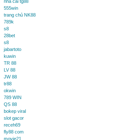
nhà cái tg88
555win
trang chủ NK88
789k
s8
28bet
s8
jabartoto
kuwin
TR 88
LV 88
JW 88
tr88
okwin
789 WIN
QS 88
bokep viral
slot gacor
receh69
fly88 com
movie21