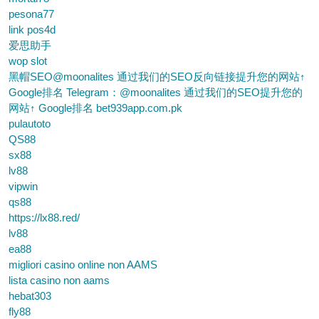
pesona77
link pos4d
爱思助手
wop slot
黑帽SEO@moonalites 通过我们的SEO反向链接提升您的网站↑
Google排名 Telegram：@moonalites 通过我们的SEO提升您的
网站↑ Google排名 bet939app.com.pk
pulautoto
QS88
sx88
lv88
vipwin
qs88
https://lx88.red/
lv88
ea88
migliori casino online non AAMS
lista casino non aams
hebat303
fly88