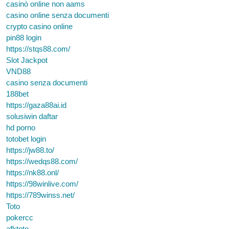
casinò online non aams
casino online senza documenti
crypto casino online
pin88 login
https://stqs88.com/
Slot Jackpot
VND88
casino senza documenti
188bet
https://gaza88ai.id
solusiwin daftar
hd porno
totobet login
https://jw88.to/
https://wedqs88.com/
https://nk88.onl/
https://98winlive.com/
https://789winss.net/
Toto
pokercc
afktoto