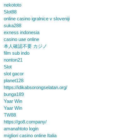
nekototo
Slot88
online casino igralnice v sloveniji
suka288
exness indonesia
casino uae online
本人確認不要 カジノ
film sub indo
nonton21
Slot
slot gacor
planet128
https://idikabsorongselatan.org/
bunga189
Yaar Win
Yaar Win
TW88
https://go8.company/
amanahtoto login
migliori casino online Italia