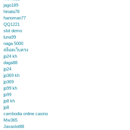
jago189
hinata78
hanoman77
QQ1221
slot demo
luna99
naga 5000
สล็อตเว็บตรง
jp24 kh
daga88
jp24
jp369 kh
jp369
jp99 kh
jp99
jp8 kh
jp8
cambodia online casino
Mw365
Javaslot88