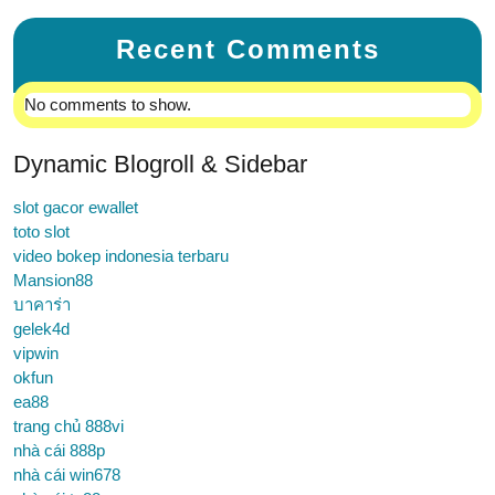
Recent Comments
No comments to show.
Dynamic Blogroll & Sidebar
slot gacor ewallet
toto slot
video bokep indonesia terbaru
Mansion88
บาคาร่า
gelek4d
vipwin
okfun
ea88
trang chủ 888vi
nhà cái 888p
nhà cái win678