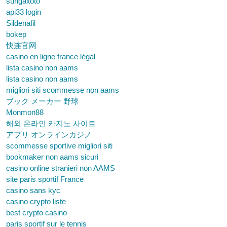
sungaitoto
api33 login
Sildenafil
bokep
快连官网
casino en ligne france légal
lista casino non aams
lista casino non aams
migliori siti scommesse non aams
ブック メーカー 野球
Monmon88
해외 온라인 카지노 사이트
アプリ オンラインカジノ
scommesse sportive migliori siti
bookmaker non aams sicuri
casino online stranieri non AAMS
site paris sportif France
casino sans kyc
casino crypto liste
best crypto casino
paris sportif sur le tennis