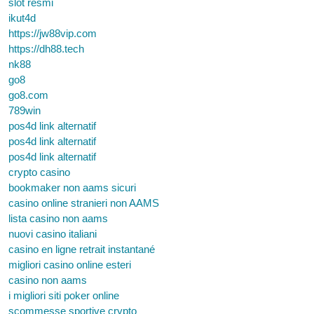
slot resmi
ikut4d
https://jw88vip.com
https://dh88.tech
nk88
go8
go8.com
789win
pos4d link alternatif
pos4d link alternatif
pos4d link alternatif
crypto casino
bookmaker non aams sicuri
casino online stranieri non AAMS
lista casino non aams
nuovi casino italiani
casino en ligne retrait instantané
migliori casino online esteri
casino non aams
i migliori siti poker online
scommesse sportive crypto