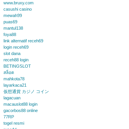
www.bruxy.com
casushi casino
mewah99
puas69
mantul138
foya88
link alternatif receh69
login receh69
slot dana
receh88 login
BETINGSLOT
สล็อต
mahkota78
layarkaca21
仮想通貨 カジノ コイン
lagacuan
macauslot88 login
gacorbos88 online
77RP
togel resmi