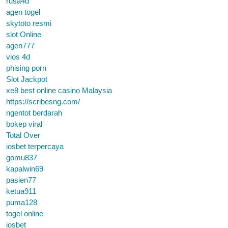
rusa4d
agen togel
skytoto resmi
slot Online
agen777
vios 4d
phising porn
Slot Jackpot
xe8 best online casino Malaysia
https://scribesng.com/
ngentot berdarah
bokep viral
Total Over
iosbet terpercaya
gomu837
kapalwin69
pasien77
ketua911
puma128
togel online
iosbet