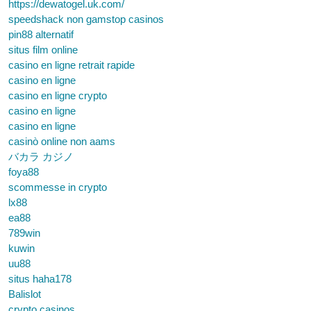
https://dewatogel.uk.com/
speedshack non gamstop casinos
pin88 alternatif
situs film online
casino en ligne retrait rapide
casino en ligne
casino en ligne crypto
casino en ligne
casino en ligne
casinò online non aams
バカラ カジノ
foya88
scommesse in crypto
lx88
ea88
789win
kuwin
uu88
situs haha178
Balislot
crypto casinos