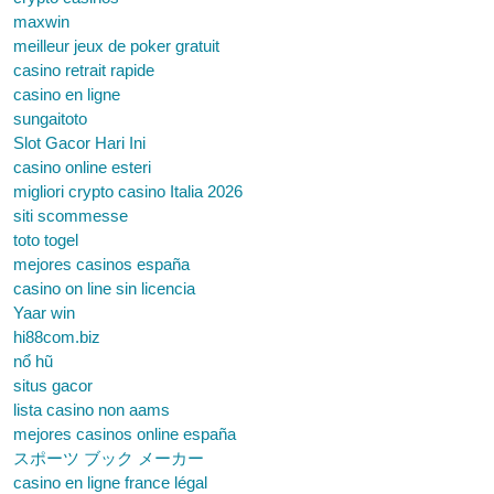
maxwin
meilleur jeux de poker gratuit
casino retrait rapide
casino en ligne
sungaitoto
Slot Gacor Hari Ini
casino online esteri
migliori crypto casino Italia 2026
siti scommesse
toto togel
mejores casinos españa
casino on line sin licencia
Yaar win
hi88com.biz
nổ hũ
situs gacor
lista casino non aams
mejores casinos online españa
スポーツ ブック メーカー
casino en ligne france légal