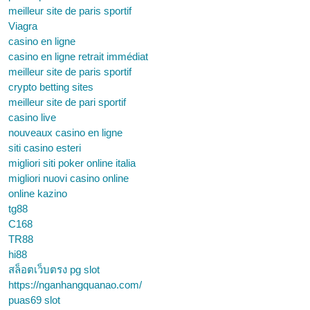
meilleur site de paris sportif
Viagra
casino en ligne
casino en ligne retrait immédiat
meilleur site de paris sportif
crypto betting sites
meilleur site de pari sportif
casino live
nouveaux casino en ligne
siti casino esteri
migliori siti poker online italia
migliori nuovi casino online
online kazino
tg88
C168
TR88
hi88
สล็อตเว็บตรง pg slot
https://nganhangquanao.com/
puas69 slot