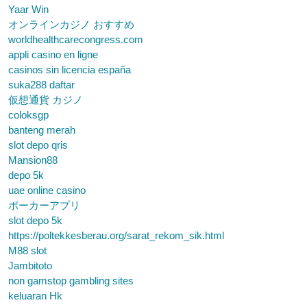
Yaar Win
オンラインカジノ おすすめ
worldhealthcarecongress.com
appli casino en ligne
casinos sin licencia españa
suka288 daftar
仮想通貨 カジノ
coloksgp
banteng merah
slot depo qris
Mansion88
depo 5k
uae online casino
ポーカーアプリ
slot depo 5k
https://poltekkesberau.org/sarat_rekom_sik.html
M88 slot
Jambitoto
non gamstop gambling sites
keluaran Hk