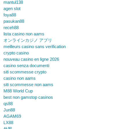
mantul138
agen slot
foya88
pasukan88
receh88
lista casino non aams
オンラインカジノ アプリ
meilleurs casino sans verification
crypto casino
nouveau casino en ligne 2026
casino senza documenti
siti scommesse crypto
casino non aams
siti scommesse non aams
M88 World Cup
best non gamstop casinos
qs88
Jun88
AGAM69
LX88
外围