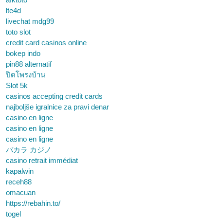
lte4d
livechat mdg99
toto slot
credit card casinos online
bokep indo
pin88 alternatif
ปิดโพรงบ้าน
Slot 5k
casinos accepting credit cards
najboljše igralnice za pravi denar
casino en ligne
casino en ligne
casino en ligne
バカラ カジノ
casino retrait immédiat
kapalwin
receh88
omacuan
https://rebahin.to/
togel