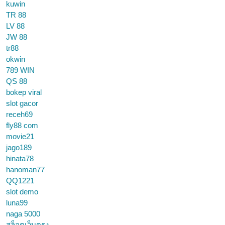
kuwin
TR 88
LV 88
JW 88
tr88
okwin
789 WIN
QS 88
bokep viral
slot gacor
receh69
fly88 com
movie21
jago189
hinata78
hanoman77
QQ1221
slot demo
luna99
naga 5000
สล็อตเว็บตรง