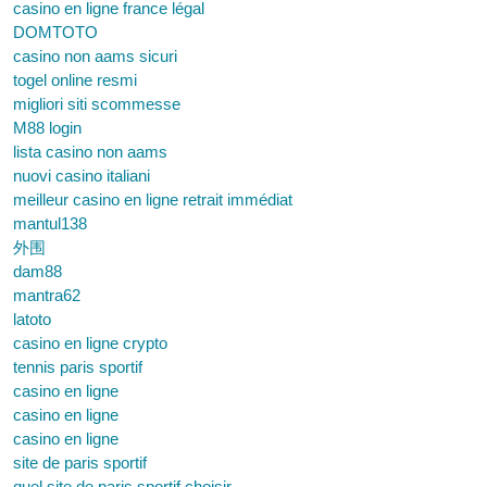
casino en ligne france légal
DOMTOTO
casino non aams sicuri
togel online resmi
migliori siti scommesse
M88 login
lista casino non aams
nuovi casino italiani
meilleur casino en ligne retrait immédiat
mantul138
外围
dam88
mantra62
latoto
casino en ligne crypto
tennis paris sportif
casino en ligne
casino en ligne
casino en ligne
site de paris sportif
quel site de paris sportif choisir