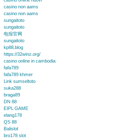
casino non aams
casino non aams
sungaitoto
sungaitoto
电报官网
sungaitoto
kp88.blog
https://32winz.org/
casino online in cambodia
fafa789
fafa789 khmer
Link sumseltoto
suka288
braga89
DN 88
EIPL GAME
elang178
QS 88
Balislot
bro178 slot