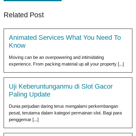
Related Post
Animated Services What You Need To
Know
Moving can be an overpowering and intimidating
experience. From packing material up all your property [...]
Uji Keberuntunganmu di Slot Gacor
Paling Update
Dunia perjudian daring terus mengalami perkembangan
pesat, terutama dalam kategori permainan slot. Bagi para
penggemar [...]