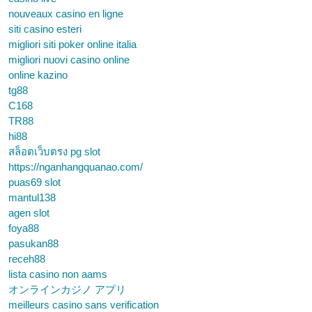
nouveaux casino en ligne
siti casino esteri
migliori siti poker online italia
migliori nuovi casino online
online kazino
tg88
C168
TR88
hi88
สล็อตเว็บตรง pg slot
https://nganhangquanao.com/
puas69 slot
mantul138
agen slot
foya88
pasukan88
receh88
lista casino non aams
オンラインカジノ アプリ
meilleurs casino sans verification