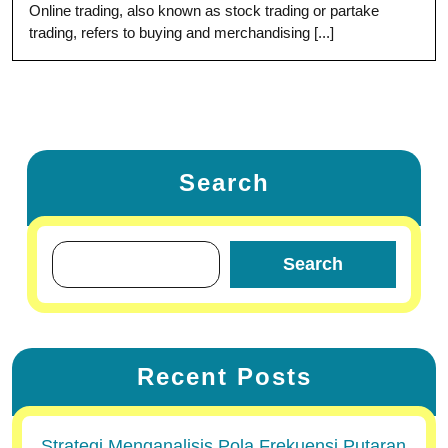
Online trading, also known as stock trading or partake
trading, refers to buying and merchandising [...]
Search
Search
Recent Posts
Strategi Menganalisis Pola Frekuensi Putaran