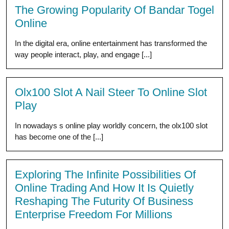
The Growing Popularity Of Bandar Togel
Online
In the digital era, online entertainment has transformed the
way people interact, play, and engage [...]
Olx100 Slot A Nail Steer To Online Slot
Play
In nowadays s online play worldly concern, the olx100 slot
has become one of the [...]
Exploring The Infinite Possibilities Of
Online Trading And How It Is Quietly
Reshaping The Futurity Of Business
Enterprise Freedom For Millions