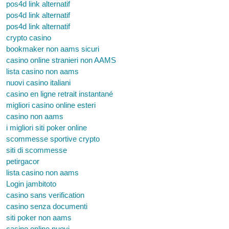
pos4d link alternatif
pos4d link alternatif
pos4d link alternatif
crypto casino
bookmaker non aams sicuri
casino online stranieri non AAMS
lista casino non aams
nuovi casino italiani
casino en ligne retrait instantané
migliori casino online esteri
casino non aams
i migliori siti poker online
scommesse sportive crypto
siti di scommesse
petirgacor
lista casino non aams
Login jambitoto
casino sans verification
casino senza documenti
siti poker non aams
casino online nuovi