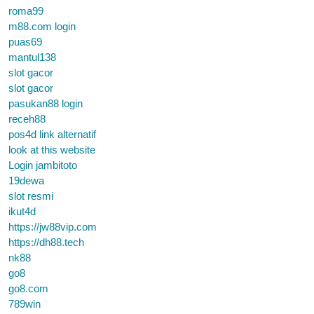
roma99
m88.com login
puas69
mantul138
slot gacor
slot gacor
pasukan88 login
receh88
pos4d link alternatif
look at this website
Login jambitoto
19dewa
slot resmi
ikut4d
https://jw88vip.com
https://dh88.tech
nk88
go8
go8.com
789win