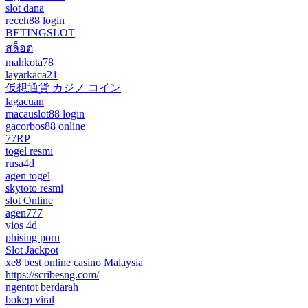
slot dana
receh88 login
BETINGSLOT
สล็อต
mahkota78
layarkaca21
仮想通貨 カジノ コイン
lagacuan
macauslot88 login
gacorbos88 online
77RP
togel resmi
rusa4d
agen togel
skytoto resmi
slot Online
agen777
vios 4d
phising porn
Slot Jackpot
xe8 best online casino Malaysia
https://scribesng.com/
ngentot berdarah
bokep viral