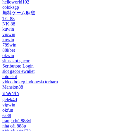
helloworld102
coloksgp
無料ゲーム麻雀
TG 88
NK 88
kuwin
vipwin
kuwin
789win
88kbet
okwin
situs slot gacor
Seributoto Login
slot gacor ewallet
toto slot
video bokep indonesia terbaru
Mansion88
บาคาร่า
gelek4d
vipwin
okfun
ea88
trang chủ 888vi
nhà cái 888p