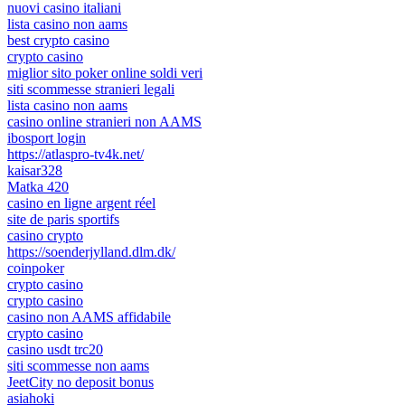
nuovi casino italiani
lista casino non aams
best crypto casino
crypto casino
miglior sito poker online soldi veri
siti scommesse stranieri legali
lista casino non aams
casino online stranieri non AAMS
ibosport login
https://atlaspro-tv4k.net/
kaisar328
Matka 420
casino en ligne argent réel
site de paris sportifs
casino crypto
https://soenderjylland.dlm.dk/
coinpoker
crypto casino
crypto casino
casino non AAMS affidabile
crypto casino
casino usdt trc20
siti scommesse non aams
JeetCity no deposit bonus
asiahoki