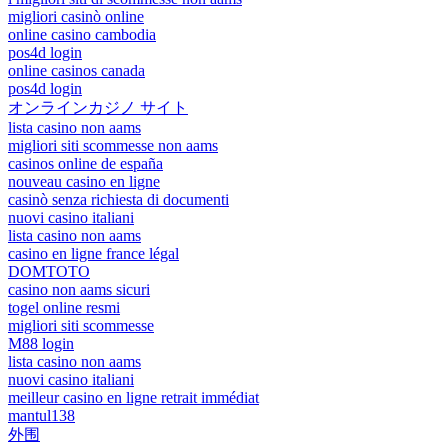
migliori casinò online
online casino cambodia
pos4d login
online casinos canada
pos4d login
オンラインカジノ サイト
lista casino non aams
migliori siti scommesse non aams
casinos online de españa
nouveau casino en ligne
casinò senza richiesta di documenti
nuovi casino italiani
lista casino non aams
casino en ligne france légal
DOMTOTO
casino non aams sicuri
togel online resmi
migliori siti scommesse
M88 login
lista casino non aams
nuovi casino italiani
meilleur casino en ligne retrait immédiat
mantul138
外围