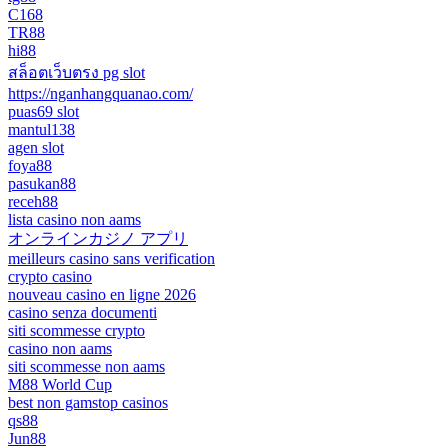
C168
TR88
hi88
สล็อตเว็บตรง pg slot
https://nganhangquanao.com/
puas69 slot
mantul138
agen slot
foya88
pasukan88
receh88
lista casino non aams
オンラインカジノ アプリ
meilleurs casino sans verification
crypto casino
nouveau casino en ligne 2026
casino senza documenti
siti scommesse crypto
casino non aams
siti scommesse non aams
M88 World Cup
best non gamstop casinos
qs88
Jun88