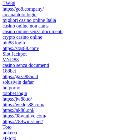
TW88
https://go8.company/
amanahtoto login
migliori casino online Italia
casinò online non aams
casino online senza documenti
crypto casino online
pin88 login
https://stqs88.com/
Slot Jackpot
VND88
casino senza documenti
188bet
https://gaza88ai.id
solusiwin daftar
hd porno
totobet login
https://jw88.to/
https://wedqs88.com/
https://nk88.onl/
https://98winlive.com/
https://789winss.net/
Toto
pokercc
afktoto