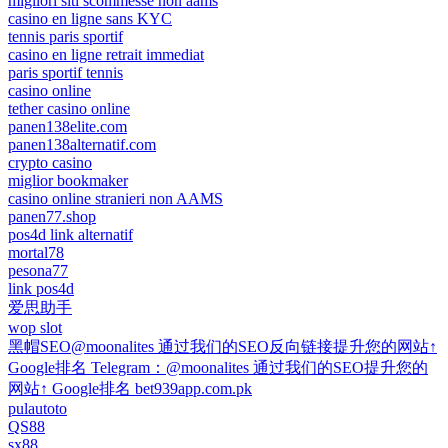
migliori siti scommesse non aams
casino en ligne sans KYC
tennis paris sportif
casino en ligne retrait immediat
paris sportif tennis
casino online
tether casino online
panen138elite.com
panen138alternatif.com
crypto casino
miglior bookmaker
casino online stranieri non AAMS
panen77.shop
pos4d link alternatif
mortal78
pesona77
link pos4d
爱思助手
wop slot
黑帽SEO@moonalites 通过我们的SEO反向链接提升您的网站↑
Google排名 Telegram：@moonalites 通过我们的SEO提升您的
网站↑ Google排名 bet939app.com.pk
pulautoto
QS88
sx88