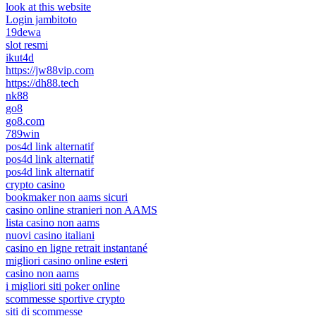
look at this website
Login jambitoto
19dewa
slot resmi
ikut4d
https://jw88vip.com
https://dh88.tech
nk88
go8
go8.com
789win
pos4d link alternatif
pos4d link alternatif
pos4d link alternatif
crypto casino
bookmaker non aams sicuri
casino online stranieri non AAMS
lista casino non aams
nuovi casino italiani
casino en ligne retrait instantané
migliori casino online esteri
casino non aams
i migliori siti poker online
scommesse sportive crypto
siti di scommesse