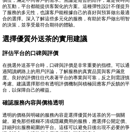
價位，滿足不同客戶的需求。無論是短暫的陪伴，還是長時間
的互動，平台都能提供客製化的方案。這種彈性設計不僅提升
了服務的多元性，也讓客戶能根據自己的喜好與預算做出最適
合的選擇。深入了解這些多元化的服務，有助於客戶做出明智
的決策，並享受最符合期待的體驗。
選擇優質外送茶的實用建議
評估平台的口碑與評價
在挑選外送茶平台時，口碑與評價是非常重要的指標。可以通
過閱讀網路上的用戶評論，了解服務的真實品質與客戶滿意
度。良好的評價往往代表著平台的專業與可靠，反之則需謹慎
考慮。建議選擇那些有透明評價機制與積極回應客戶反饋的平
台，以保障自己的權益。
確認服務內容與價格透明
透明的價格與明確的服務內容是選擇優質外送茶的另一個關
鍵。避免那些模糊不清或隱藏費用的服務，應選擇公開定價、
詳細列出服務範圍的平台。這樣可以避免日後出現不必要的爭