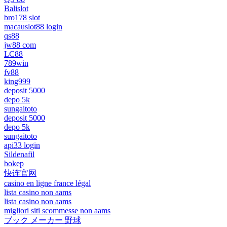
Balislot
bro178 slot
macauslot88 login
qs88
jw88 com
LC88
789win
fv88
king999
deposit 5000
depo 5k
sungaitoto
deposit 5000
depo 5k
sungaitoto
api33 login
Sildenafil
bokep
快连官网
casino en ligne france légal
lista casino non aams
lista casino non aams
migliori siti scommesse non aams
ブック メーカー 野球