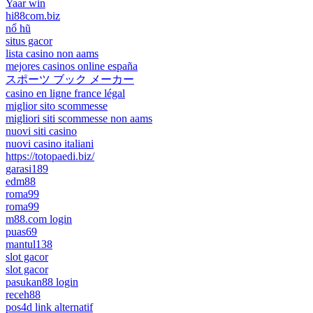
Yaar win
hi88com.biz
nổ hũ
situs gacor
lista casino non aams
mejores casinos online españa
スポーツ ブック メーカー
casino en ligne france légal
miglior sito scommesse
migliori siti scommesse non aams
nuovi siti casino
nuovi casino italiani
https://totopaedi.biz/
garasi189
edm88
roma99
roma99
m88.com login
puas69
mantul138
slot gacor
slot gacor
pasukan88 login
receh88
pos4d link alternatif