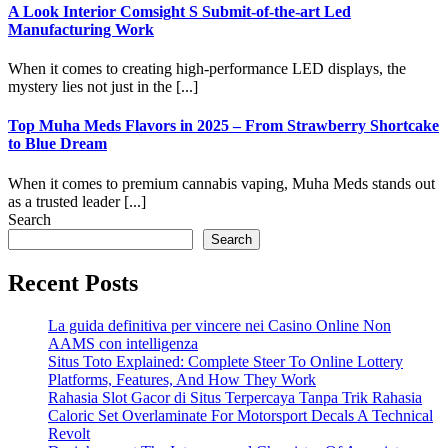
A Look Interior Comsight S Submit-of-the-art Led
Manufacturing Work
​​​​​​​When it comes to creating high-performance LED displays, the
mystery lies not just in the [...]
Top Muha Meds Flavors in 2025 – From Strawberry Shortcake
to Blue Dream
When it comes to premium cannabis vaping, Muha Meds stands out
as a trusted leader [...]
Search
Search
Recent Posts
La guida definitiva per vincere nei Casino Online Non
AAMS con intelligenza
Situs Toto Explained: Complete Steer To Online Lottery
Platforms, Features, And How They Work
Rahasia Slot Gacor di Situs Terpercaya Tanpa Trik Rahasia
Caloric Set Overlaminate For Motorsport Decals A Technical
Revolt