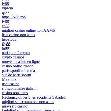
lv88
vipwin
qs88
https://lx88.red/
lv88
ea88
migliori casino online non AAMS
lista casino non aams
hebat303
fly88
hi88
pari sportif crypto
crypto casinos
nouveau casino en ligne
casino online france
paris sportif ufc mma
site de paris sportif
M88 link
usdt casino
siti scommesse italiani
casino non aams
Reclamación lesiones accidente Sabadell
migliori siti scommesse non aams
nuovi siti casino
i migliori siti di scommesse non aams