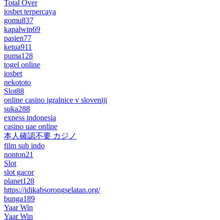
Total Over
iosbet terpercaya
gomu837
kapalwin69
pasien77
ketua911
puma128
togel online
iosbet
nekototo
Slot88
online casino igralnice v sloveniji
suka288
exness indonesia
casino uae online
本人確認不要 カジノ
film sub indo
nonton21
Slot
slot gacor
planet128
https://idikabsorongselatan.org/
bunga189
Yaar Win
Yaar Win