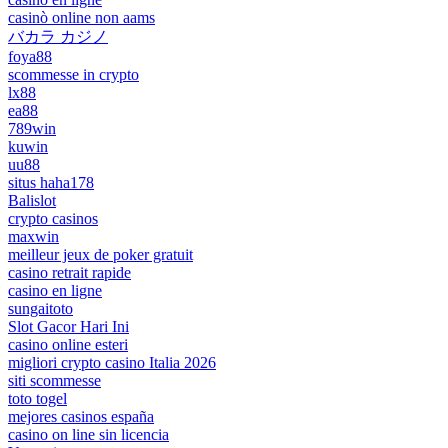
casinò online non aams
バカラ カジノ
foya88
scommesse in crypto
lx88
ea88
789win
kuwin
uu88
situs haha178
Balislot
crypto casinos
maxwin
meilleur jeux de poker gratuit
casino retrait rapide
casino en ligne
sungaitoto
Slot Gacor Hari Ini
casino online esteri
migliori crypto casino Italia 2026
siti scommesse
toto togel
mejores casinos españa
casino on line sin licencia