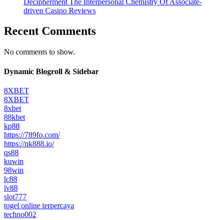
Decipherment The Interpersonal Chemistry Of Associate-
driven Casino Reviews
Recent Comments
No comments to show.
Dynamic Blogroll & Sidebar
8XBET
8XBET
8xbet
88kbet
kp88
https://789fo.com/
https://nk888.io/
qs88
kuwin
98win
lc88
lv88
slot777
togel online terpercaya
techno002