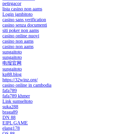
petirgacor
lista casino non aams
Login jambitoto
casino sans verification
casino senza documenti
siti poker non aams
casino online nuovi
casino non aams
casino non aams
sungaitoto
sungaitoto
电报官网
sungaitoto
kp88.blog
https://32winz.org/
casino online in cambodia
fafa789
fafa789 khmer
Link sumseltoto
suka288
braga89
DN 88
EIPL GAME
elang178
QS 88