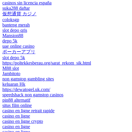
casinos sin licencia españa
suka288 daftar
仮想通貨 カジノ
coloksgp
banteng merah
slot depo qris
Mansion88
depo 5k
uae online casino
ポーカーアプリ
slot depo 5k
https://poltekkesberau.org/sarat_rekom_sik.html
M88 slot
Jambitoto
non gamstop gambling sites
keluaran Hk
https://dewatogel.uk.com/
speedshack non gamstop casinos
pin88 alternatif
situs film online
casino en ligne retrait rapide
casino en ligne
casino en ligne crypto
casino en ligne
casino en ligne