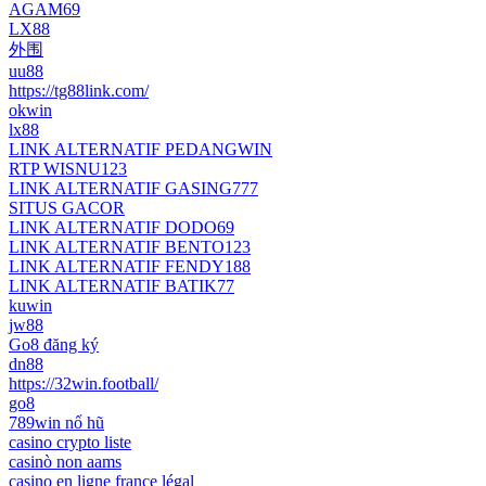
AGAM69
LX88
外围
uu88
https://tg88link.com/
okwin
lx88
LINK ALTERNATIF PEDANGWIN
RTP WISNU123
LINK ALTERNATIF GASING777
SITUS GACOR
LINK ALTERNATIF DODO69
LINK ALTERNATIF BENTO123
LINK ALTERNATIF FENDY188
LINK ALTERNATIF BATIK77
kuwin
jw88
Go8 đăng ký
dn88
https://32win.football/
go8
789win nổ hũ
casino crypto liste
casinò non aams
casino en ligne france légal