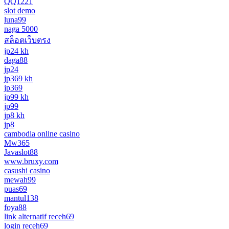
QQ1221
slot demo
luna99
naga 5000
สล็อตเว็บตรง
jp24 kh
daga88
jp24
jp369 kh
jp369
jp99 kh
jp99
jp8 kh
jp8
cambodia online casino
Mw365
Javaslot88
www.bruxy.com
casushi casino
mewah99
puas69
mantul138
foya88
link alternatif receh69
login receh69