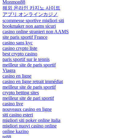
Monmon88
해외 온라인 카지노 사이트
アプリ オンラインカジノ
scommesse sportive migliori siti
bookmaker non aams sicuri
casino online stranieri non AAMS
site paris sportif France
casino sans kyc
casino crypto liste
best crypto casino
paris sportif sur le tennis
meilleur site de paris sportif
Viagra
casino en ligne
casino en ligne retrait immédiat
meilleur site de paris sportif
crypto betting sites
meilleur site de pari sportif
casino live
nouveaux casino en ligne
siti casino esteri
migliori siti poker online italia
migliori nuovi casino online
online kazino
tg88