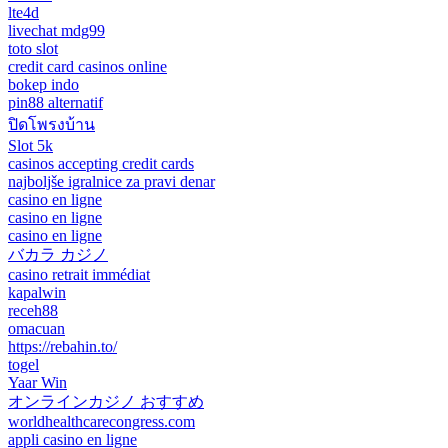
lte4d
livechat mdg99
toto slot
credit card casinos online
bokep indo
pin88 alternatif
ปิดโพรงบ้าน
Slot 5k
casinos accepting credit cards
najboljše igralnice za pravi denar
casino en ligne
casino en ligne
casino en ligne
バカラ カジノ
casino retrait immédiat
kapalwin
receh88
omacuan
https://rebahin.to/
togel
Yaar Win
オンラインカジノ おすすめ
worldhealthcarecongress.com
appli casino en ligne