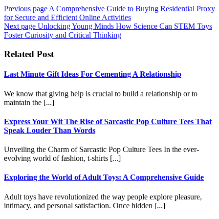
Previous page
A Comprehensive Guide to Buying Residential Proxy
for Secure and Efficient Online Activities
Next page
Unlocking Young Minds How Science Can STEM Toys
Foster Curiosity and Critical Thinking
Related Post
Last Minute Gift Ideas For Cementing A Relationship
We know that giving help is crucial to build a relationship or to
maintain the [...]
Express Your Wit The Rise of Sarcastic Pop Culture Tees That
Speak Louder Than Words
Unveiling the Charm of Sarcastic Pop Culture Tees In the ever-
evolving world of fashion, t-shirts [...]
Exploring the World of Adult Toys: A Comprehensive Guide
Adult toys have revolutionized the way people explore pleasure,
intimacy, and personal satisfaction. Once hidden [...]