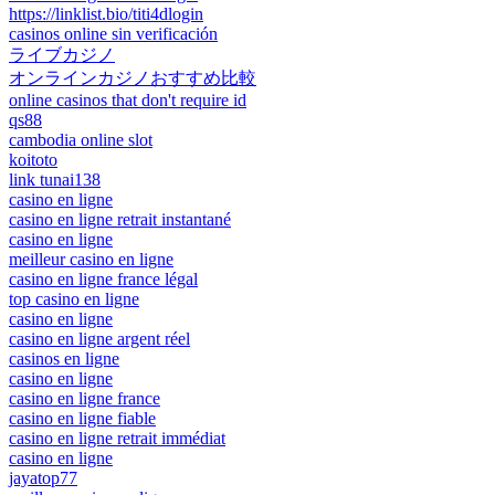
https://linklist.bio/titi4dlogin
casinos online sin verificación
ライブカジノ
オンラインカジノおすすめ比較
online casinos that don't require id
qs88
cambodia online slot
koitoto
link tunai138
casino en ligne
casino en ligne retrait instantané
casino en ligne
meilleur casino en ligne
casino en ligne france légal
top casino en ligne
casino en ligne
casino en ligne argent réel
casinos en ligne
casino en ligne
casino en ligne france
casino en ligne fiable
casino en ligne retrait immédiat
casino en ligne
jayatop77