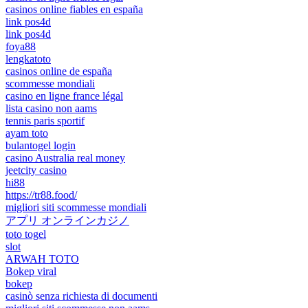
casinos online fiables en españa
link pos4d
link pos4d
foya88
lengkatoto
casinos online de españa
scommesse mondiali
casino en ligne france légal
lista casino non aams
tennis paris sportif
ayam toto
bulantogel login
casino Australia real money
jeetcity casino
hi88
https://tr88.food/
migliori siti scommesse mondiali
アプリ オンラインカジノ
toto togel
slot
ARWAH TOTO
Bokep viral
bokep
casinò senza richiesta di documenti