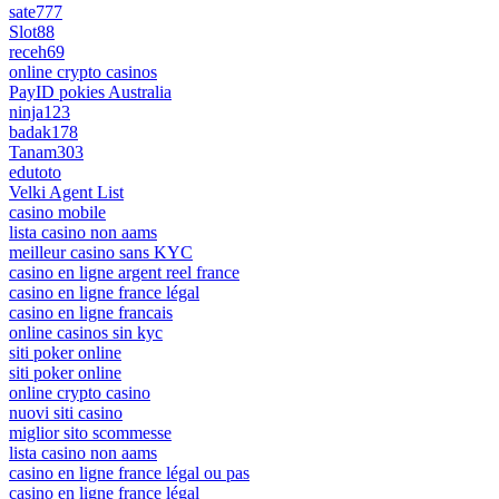
sate777
Slot88
receh69
online crypto casinos
PayID pokies Australia
ninja123
badak178
Tanam303
edutoto
Velki Agent List
casino mobile
lista casino non aams
meilleur casino sans KYC
casino en ligne argent reel france
casino en ligne france légal
casino en ligne francais
online casinos sin kyc
siti poker online
siti poker online
online crypto casino
nuovi siti casino
miglior sito scommesse
lista casino non aams
casino en ligne france légal ou pas
casino en ligne france légal