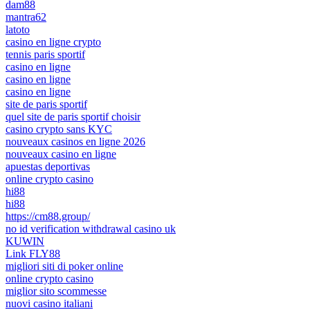
dam88
mantra62
latoto
casino en ligne crypto
tennis paris sportif
casino en ligne
casino en ligne
casino en ligne
site de paris sportif
quel site de paris sportif choisir
casino crypto sans KYC
nouveaux casinos en ligne 2026
nouveaux casino en ligne
apuestas deportivas
online crypto casino
hi88
hi88
https://cm88.group/
no id verification withdrawal casino uk
KUWIN
Link FLY88
migliori siti di poker online
online crypto casino
miglior sito scommesse
nuovi casino italiani