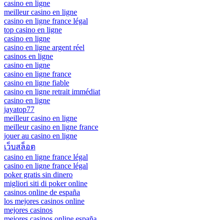
casino en ligne
meilleur casino en ligne
casino en ligne france légal
top casino en ligne
casino en ligne
casino en ligne argent réel
casinos en ligne
casino en ligne
casino en ligne france
casino en ligne fiable
casino en ligne retrait immédiat
casino en ligne
jayatop77
meilleur casino en ligne
meilleur casino en ligne france
jouer au casino en ligne
เว็บสล็อต
casino en ligne france légal
casino en ligne france légal
poker gratis sin dinero
migliori siti di poker online
casinos online de españa
los mejores casinos online
mejores casinos
mejores casinos online españa