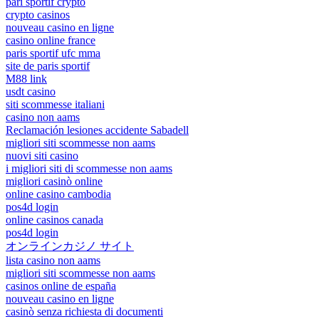
pari sportif crypto
crypto casinos
nouveau casino en ligne
casino online france
paris sportif ufc mma
site de paris sportif
M88 link
usdt casino
siti scommesse italiani
casino non aams
Reclamación lesiones accidente Sabadell
migliori siti scommesse non aams
nuovi siti casino
i migliori siti di scommesse non aams
migliori casinò online
online casino cambodia
pos4d login
online casinos canada
pos4d login
オンラインカジノ サイト
lista casino non aams
migliori siti scommesse non aams
casinos online de españa
nouveau casino en ligne
casinò senza richiesta di documenti