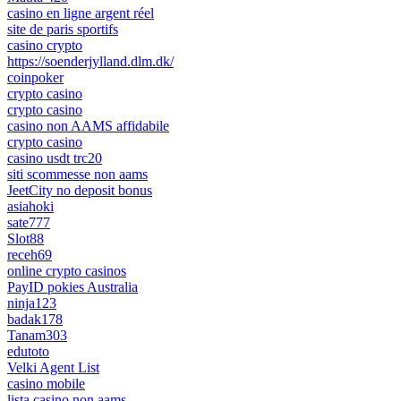
casino en ligne argent réel
site de paris sportifs
casino crypto
https://soenderjylland.dlm.dk/
coinpoker
crypto casino
crypto casino
casino non AAMS affidabile
crypto casino
casino usdt trc20
siti scommesse non aams
JeetCity no deposit bonus
asiahoki
sate777
Slot88
receh69
online crypto casinos
PayID pokies Australia
ninja123
badak178
Tanam303
edutoto
Velki Agent List
casino mobile
lista casino non aams