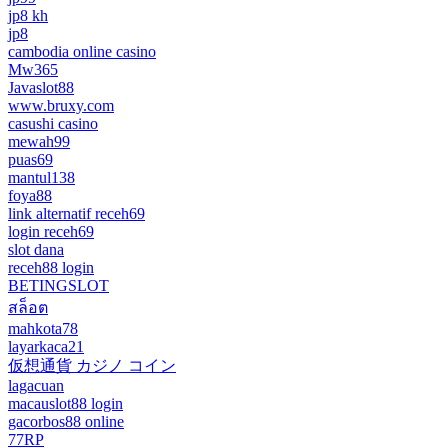
jp8 kh
jp8
cambodia online casino
Mw365
Javaslot88
www.bruxy.com
casushi casino
mewah99
puas69
mantul138
foya88
link alternatif receh69
login receh69
slot dana
receh88 login
BETINGSLOT
สล็อต
mahkota78
layarkaca21
仮想通貨 カジノ コイン
lagacuan
macauslot88 login
gacorbos88 online
77RP