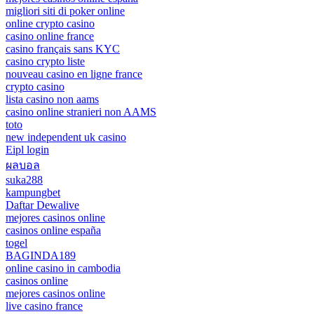
migliori siti di poker online
online crypto casino
casino online france
casino français sans KYC
casino crypto liste
nouveau casino en ligne france
crypto casino
lista casino non aams
casino online stranieri non AAMS
toto
new independent uk casino
Eipl login
ผลบอล
suka288
kampungbet
Daftar Dewalive
mejores casinos online
casinos online españa
togel
BAGINDA189
online casino in cambodia
casinos online
mejores casinos online
live casino france