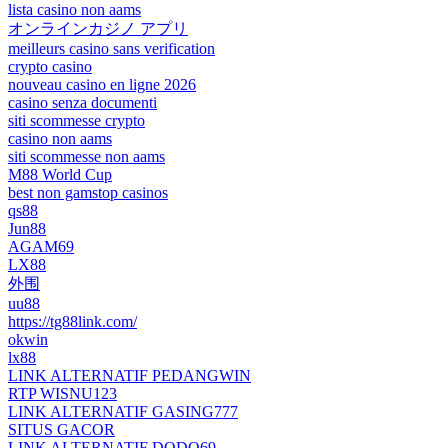
lista casino non aams
オンラインカジノ アプリ
meilleurs casino sans verification
crypto casino
nouveau casino en ligne 2026
casino senza documenti
siti scommesse crypto
casino non aams
siti scommesse non aams
M88 World Cup
best non gamstop casinos
qs88
Jun88
AGAM69
LX88
外围
uu88
https://tg88link.com/
okwin
lx88
LINK ALTERNATIF PEDANGWIN
RTP WISNU123
LINK ALTERNATIF GASING777
SITUS GACOR
LINK ALTERNATIF DODO69