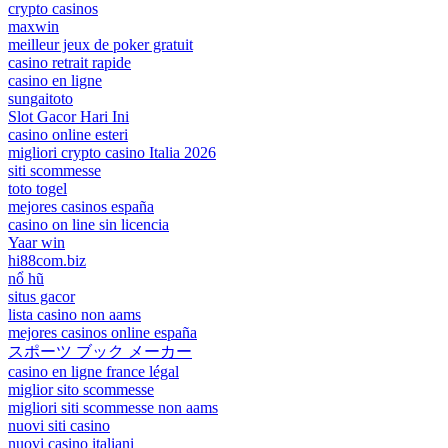
crypto casinos
maxwin
meilleur jeux de poker gratuit
casino retrait rapide
casino en ligne
sungaitoto
Slot Gacor Hari Ini
casino online esteri
migliori crypto casino Italia 2026
siti scommesse
toto togel
mejores casinos españa
casino on line sin licencia
Yaar win
hi88com.biz
nổ hũ
situs gacor
lista casino non aams
mejores casinos online españa
スポーツ ブック メーカー
casino en ligne france légal
miglior sito scommesse
migliori siti scommesse non aams
nuovi siti casino
nuovi casino italiani