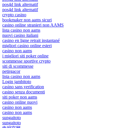
pos4d link alternatif
pos4d link alternatif
crypto casino
bookmaker non aams sicuri
casino online stranieri non AAMS
lista casino non aams
nuovi casino italiani
casino en ligne retrait instantané
migliori casino online esteri
casino non aams
i migliori siti poker online
scommesse sportive crypto
siti di scommesse
petirgacor
lista casino non aams
Login jambitoto
casino sans verification
casino senza documenti
siti poker non aams
casino online nuovi
casino non aams
casino non aams
sungaitoto
sungaitoto