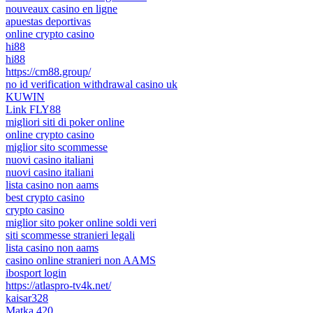
nouveaux casino en ligne
apuestas deportivas
online crypto casino
hi88
hi88
https://cm88.group/
no id verification withdrawal casino uk
KUWIN
Link FLY88
migliori siti di poker online
online crypto casino
miglior sito scommesse
nuovi casino italiani
nuovi casino italiani
lista casino non aams
best crypto casino
crypto casino
miglior sito poker online soldi veri
siti scommesse stranieri legali
lista casino non aams
casino online stranieri non AAMS
ibosport login
https://atlaspro-tv4k.net/
kaisar328
Matka 420