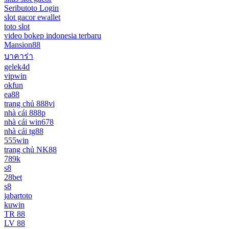
Seributoto Login
slot gacor ewallet
toto slot
video bokep indonesia terbaru
Mansion88
บาคาร่า
gelek4d
vipwin
okfun
ea88
trang chủ 888vi
nhà cái 888p
nhà cái win678
nhà cái tg88
555win
trang chủ NK88
789k
s8
28bet
s8
jabartoto
kuwin
TR 88
LV 88