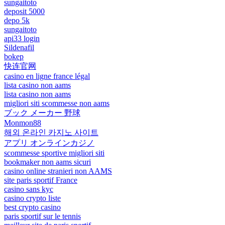
sungaitoto
deposit 5000
depo 5k
sungaitoto
api33 login
Sildenafil
bokep
快连官网
casino en ligne france légal
lista casino non aams
lista casino non aams
migliori siti scommesse non aams
ブック メーカー 野球
Monmon88
해외 온라인 카지노 사이트
アプリ オンラインカジノ
scommesse sportive migliori siti
bookmaker non aams sicuri
casino online stranieri non AAMS
site paris sportif France
casino sans kyc
casino crypto liste
best crypto casino
paris sportif sur le tennis