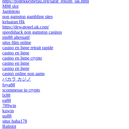
https://poltekkesberau.org/sarat_rekom_sik.html
M88 slot
Jambitoto
non gamstop gambling sites
keluaran Hk
https://dewatogel.uk.com/
speedshack non gamstop casinos
pin88 alternatif
situs film online
casino en ligne retrait rapide
casino en ligne
casino en ligne crypto
casino en ligne
casino en ligne
casinò online non aams
バカラ カジノ
foya88
scommesse in crypto
lx88
ea88
789win
kuwin
uu88
situs haha178
Balislot