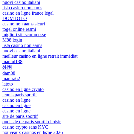
nuovi casino italiani
lista casino non aams
casino en ligne france légal
DOMTOTO
casino non aams sicuri
togel online resmi
migliori siti scommesse
M88 login
lista casino non aams
nuovi casino italiani
meilleur casino en ligne retrait immédiat
mantul138
外围
dam88
mantra62
latoto
casino en ligne crypto
tennis paris sportif
casino en ligne
casino en ligne
casino en ligne
site de paris sportif
quel site de paris sportif choisir
casino crypto sans KYC
nouveaux casinos en ligne 2026