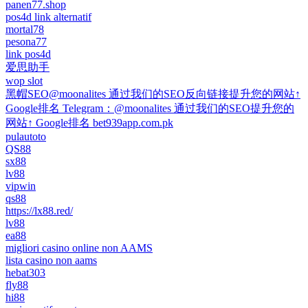
panen77.shop
pos4d link alternatif
mortal78
pesona77
link pos4d
爱思助手
wop slot
黑帽SEO@moonalites 通过我们的SEO反向链接提升您的网站↑
Google排名 Telegram：@moonalites 通过我们的SEO提升您的
网站↑ Google排名 bet939app.com.pk
pulautoto
QS88
sx88
lv88
vipwin
qs88
https://lx88.red/
lv88
ea88
migliori casino online non AAMS
lista casino non aams
hebat303
fly88
hi88