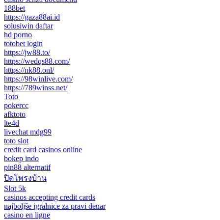
188bet
https://gaza88ai.id
solusiwin daftar
hd porno
totobet login
https://jw88.to/
https://wedqs88.com/
https://nk88.onl/
https://98winlive.com/
https://789winss.net/
Toto
pokercc
afktoto
lte4d
livechat mdg99
toto slot
credit card casinos online
bokep indo
pin88 alternatif
ปิดโพรงบ้าน
Slot 5k
casinos accepting credit cards
najboljše igralnice za pravi denar
casino en ligne