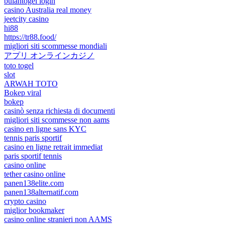
bulantogel login
casino Australia real money
jeetcity casino
hi88
https://tr88.food/
migliori siti scommesse mondiali
アプリ オンラインカジノ
toto togel
slot
ARWAH TOTO
Bokep viral
bokep
casinò senza richiesta di documenti
migliori siti scommesse non aams
casino en ligne sans KYC
tennis paris sportif
casino en ligne retrait immediat
paris sportif tennis
casino online
tether casino online
panen138elite.com
panen138alternatif.com
crypto casino
miglior bookmaker
casino online stranieri non AAMS