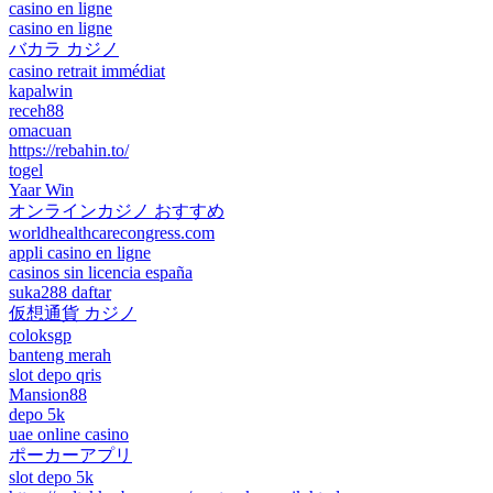
casino en ligne
casino en ligne
バカラ カジノ
casino retrait immédiat
kapalwin
receh88
omacuan
https://rebahin.to/
togel
Yaar Win
オンラインカジノ おすすめ
worldhealthcarecongress.com
appli casino en ligne
casinos sin licencia españa
suka288 daftar
仮想通貨 カジノ
coloksgp
banteng merah
slot depo qris
Mansion88
depo 5k
uae online casino
ポーカーアプリ
slot depo 5k