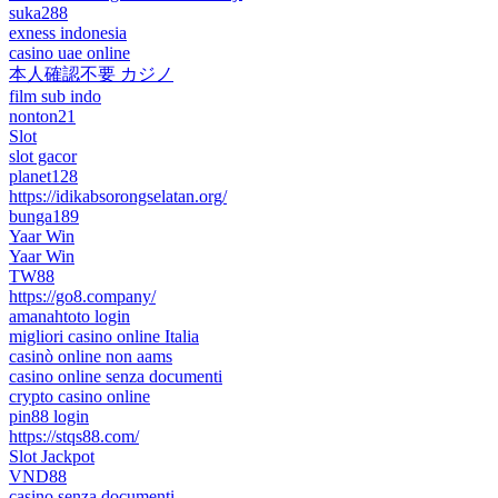
suka288
exness indonesia
casino uae online
本人確認不要 カジノ
film sub indo
nonton21
Slot
slot gacor
planet128
https://idikabsorongselatan.org/
bunga189
Yaar Win
Yaar Win
TW88
https://go8.company/
amanahtoto login
migliori casino online Italia
casinò online non aams
casino online senza documenti
crypto casino online
pin88 login
https://stqs88.com/
Slot Jackpot
VND88
casino senza documenti