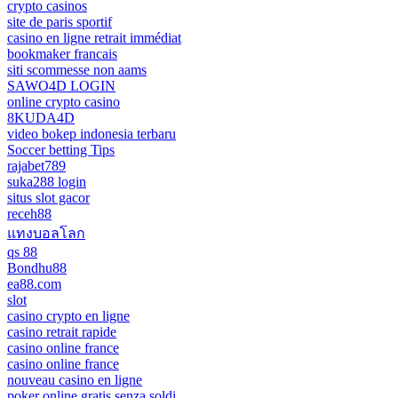
crypto casinos
site de paris sportif
casino en ligne retrait immédiat
bookmaker francais
siti scommesse non aams
SAWO4D LOGIN
online crypto casino
8KUDA4D
video bokep indonesia terbaru
Soccer betting Tips
rajabet789
suka288 login
situs slot gacor
receh88
แทงบอลโลก
qs 88
Bondhu88
ea88.com
slot
casino crypto en ligne
casino retrait rapide
casino online france
casino online france
nouveau casino en ligne
poker online gratis senza soldi