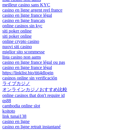
meilleur casino sans KYC
casino en ligne argent reel france
casino en ligne france légal
casino en ligne francais
online casinos sin kyc
siti poker online
siti poker online
online crypto casino
nuovi siti casino
miglior sito scommesse
lista casino non aams
casino en ligne france légal ou pas
casino en ligne france légal
https://linklist.bio/titi4dlogin
casinos online sin verificación
ライブカジノ
オンラインカジノおすすめ比較
online casinos that don't require id
qs88
cambodia online slot
koitoto
link tunai138
casino en ligne
casino en ligne retrait instantané