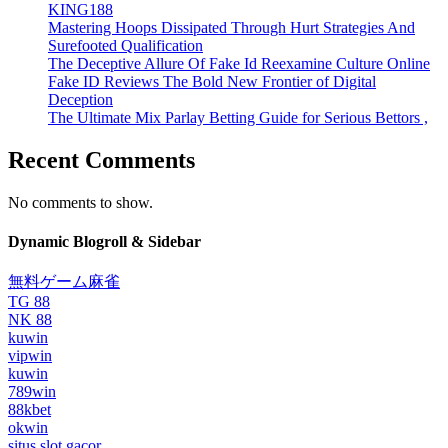
KING188
Mastering Hoops Dissipated Through Hurt Strategies And
Surefooted Qualification
The Deceptive Allure Of Fake Id Reexamine Culture Online
Fake ID Reviews The Bold New Frontier of Digital
Deception
The Ultimate Mix Parlay Betting Guide for Serious Bettors ,
Recent Comments
No comments to show.
Dynamic Blogroll & Sidebar
無料ゲーム麻雀
TG 88
NK 88
kuwin
vipwin
kuwin
789win
88kbet
okwin
situs slot gacor