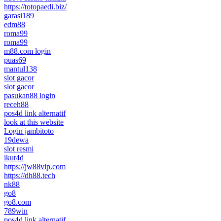
https://totopaedi.biz/
garasi189
edm88
roma99
roma99
m88.com login
puas69
mantul138
slot gacor
slot gacor
pasukan88 login
receh88
pos4d link alternatif
look at this website
Login jambitoto
19dewa
slot resmi
ikut4d
https://jw88vip.com
https://dh88.tech
nk88
go8
go8.com
789win
pos4d link alternatif