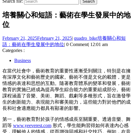
Search for:
培養關心和短語：藝術在學生發展中的地
位
February 21, 2025
February 21, 2025
|
quadro_bike
培養關心和短
語：藝術在學生發展中的地位
|
0 Comment
|
12:01 am
Categories :
Business
在當代社會中，藝術教育的重要性逐漸受到關注，特別是在擁
有深厚文化和藝術歷史的國家。藝術不僅是文化的載體，更是
情感的表達和思想的互動。隨著教育體系的變革和發展，藝術
教育的實施已經成為提高學生綜合能力的重要組成部分。藝術
課程涵蓋了音樂、美術、舞蹈、戲劇等多種形式，旨在激發學
生的創新能力、表現能力和審美能力，這些能力對於他們的成
長和社會適應能力都具有顯著的影響。
第一，藝術教育對於孩子的情感成長至關重要。透過音樂、舞
蹈等
www.yeeverest.com
形式，學生能夠習得如何表達內心感
受，理解他人的情感，從而增強同感和社交技巧。例如，在音