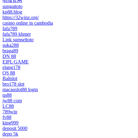
电报官网
sungaitoto
kp88.blog
https://32winz.org/
casino online in cambodia
fafa789
fafa789 khmer
Link sumseltoto
suka288
braga89
DN 88
EIPL GAME
elang178
QS 88
Balislot
bro178 slot
macauslot88 login
qs88
jw88 com
LC88
789win
fv88
king999
deposit 5000
depo 5k