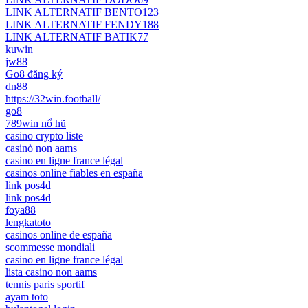
LINK ALTERNATIF BENTO123
LINK ALTERNATIF FENDY188
LINK ALTERNATIF BATIK77
kuwin
jw88
Go8 đăng ký
dn88
https://32win.football/
go8
789win nổ hũ
casino crypto liste
casinò non aams
casino en ligne france légal
casinos online fiables en españa
link pos4d
link pos4d
foya88
lengkatoto
casinos online de españa
scommesse mondiali
casino en ligne france légal
lista casino non aams
tennis paris sportif
ayam toto