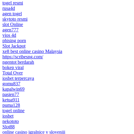
togel resmi
rusa4d
agen togel
skytoto resmi
slot Online
agen777
vios 4d
phising porn
Slot Jackpot
xe8 best online casino Malaysia
https://scribesng.com/
ngentot berdarah
bokep viral
Total Over
iosbet terpercaya
gomu837
kapalwin69
pasien77
ketua911
puma128
togel online
iosbet
nekototo
Slot88
online casino igralnice v sloveniji