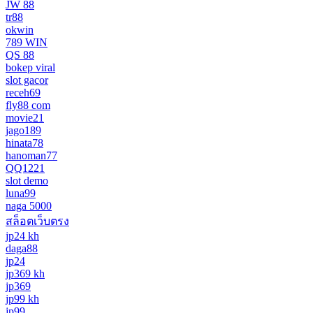
JW 88
tr88
okwin
789 WIN
QS 88
bokep viral
slot gacor
receh69
fly88 com
movie21
jago189
hinata78
hanoman77
QQ1221
slot demo
luna99
naga 5000
สล็อตเว็บตรง
jp24 kh
daga88
jp24
jp369 kh
jp369
jp99 kh
jp99