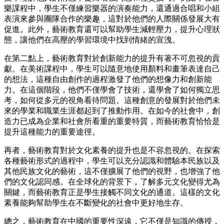
樂課程中，學生不僅練習樂器的演奏能力，還通過合唱和小組
表演來參與團隊合作的樂趣，這對於他們的人際關係發展大有
促進。此外，藝術教育還可以幫助學生減輕壓力，提升心理狀
態，讓他們在高壓的學習環境中找到情緒的宣洩。
在第二點上，藝術教育對於創新能力的提升有著不可忽視的貢
獻。在美術課程中，學生可以隨意地使用顏料和畫筆表達自己
的想法，這種自由創作的過程激發了他們的想像力和創新能
力。在這個階段，他們不僅學會了技術，還學會了如何獨立思
考，如何從多元的視角看待問題。這種創意的發展對於他們未
來的學業和職業生涯都起到了推動作用。在如今的社會中，創
造力已成為企業和社會所看重的重要特質，而藝術教育恰恰是
提升這種能力的重要途徑。
再者，藝術教育對於文化素養的提升也是不容忽視的。在探索
各種藝術形式的過程中，學生可以充分認識和體驗本民族以及
其他民族文化的藝術，這不僅擴展了他們的視野，也增強了他
們的文化認同感。在全球化的背景下，了解多元文化變得尤為
關鍵，而藝術教育正是學生接觸不同文化的通道。這樣的文化
素養能夠幫助學生在不斷變化的社會中更好地生存。
總之，藝術教育在中國的重要性深遠，它不僅是知識的傳授，