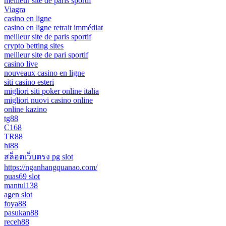
meilleur site de paris sportif
Viagra
casino en ligne
casino en ligne retrait immédiat
meilleur site de paris sportif
crypto betting sites
meilleur site de pari sportif
casino live
nouveaux casino en ligne
siti casino esteri
migliori siti poker online italia
migliori nuovi casino online
online kazino
tg88
C168
TR88
hi88
สล็อตเว็บตรง pg slot
https://nganhangquanao.com/
puas69 slot
mantul138
agen slot
foya88
pasukan88
receh88