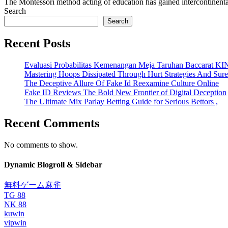
The Montessori method acting of education has gained intercontinental r
Search
Search
Recent Posts
Evaluasi Probabilitas Kemenangan Meja Taruhan Baccarat K
Mastering Hoops Dissipated Through Hurt Strategies And Suref
The Deceptive Allure Of Fake Id Reexamine Culture Online
Fake ID Reviews The Bold New Frontier of Digital Deception
The Ultimate Mix Parlay Betting Guide for Serious Bettors ,
Recent Comments
No comments to show.
Dynamic Blogroll & Sidebar
無料ゲーム麻雀
TG 88
NK 88
kuwin
vipwin