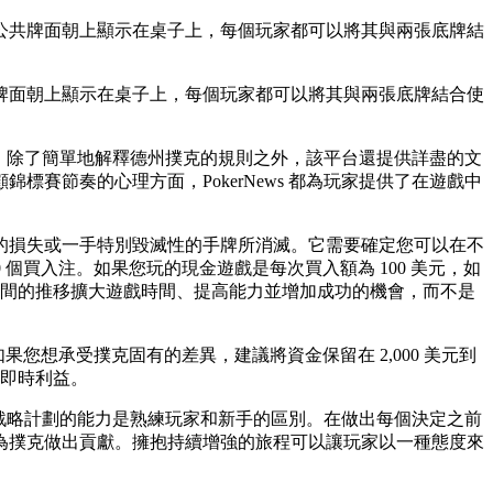
公共牌面朝上顯示在桌子上，每個玩家都可以將其與兩張底牌結
牌面朝上顯示在桌子上，每個玩家都可以將其與兩張底牌結合使
企業。除了簡單地解釋德州撲克的規則之外，該平台還提供詳盡的文
賽節奏的心理方面，PokerNews 都為玩家提供了在遊戲中
的損失或一手特別毀滅性的手牌所消滅。它需要確定您可以在不
個買入注。如果您玩的現金遊戲是每次買入額為 100 美元，如
隨著時間的推移擴大遊戲時間、提高能力並增加成功的機會，而不是
果您想承受撲克固有的差異，建議將資金保留在 2,000 美元到
求即時利益。
遵守戰略計劃的能力是熟練玩家和新手的區別。在做出每個決定之前
為撲克做出貢獻。擁抱持續增強的旅程可以讓玩家以一種態度來