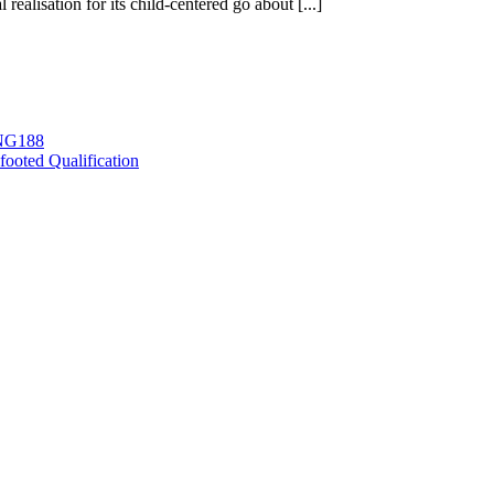
ealisation for its child-centered go about [...]
ING188
ooted Qualification