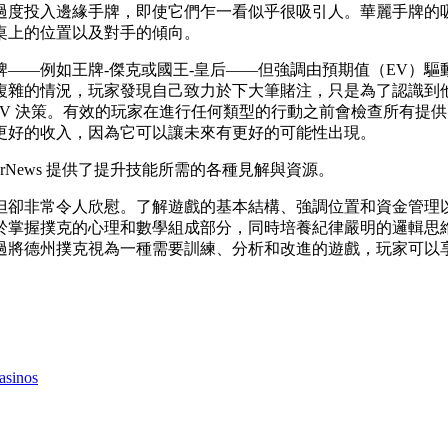
過度投入邊緣手牌，即使它們乍一看似乎很吸引人。華麗手牌的
桌上的位置以及對手的傾向。
——例如王牌-傑克或國王-皇后——但強調由預期值（EV）
複雜的情況，玩家發現自己致力於下大筆賭注，只是為了認識到
EV 決策。有效的玩家在進行任何類型的行動之前會檢查所有提
更好的收入，因為它可以讓未來有更好的可能性出現。
rNews 提供了提升技能所需的各種見解與資源。
卻非常令人欣慰。了解遊戲的基本結構、強調位置和資金管理以及
於掌握撲克的心理和數學組成部分，同時培養紀律嚴明的邏輯思
過將德州撲克視為一種需要訓練、分析和改進的遊戲，玩家可以
asinos