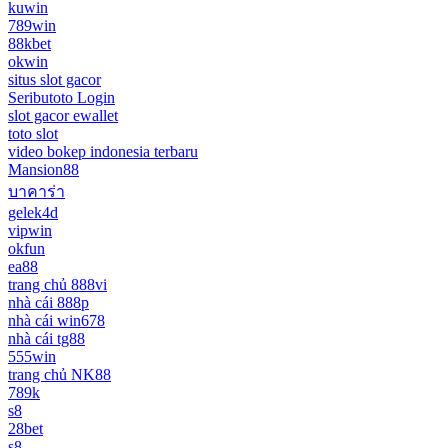
kuwin
789win
88kbet
okwin
situs slot gacor
Seributoto Login
slot gacor ewallet
toto slot
video bokep indonesia terbaru
Mansion88
บาคาร่า
gelek4d
vipwin
okfun
ea88
trang chủ 888vi
nhà cái 888p
nhà cái win678
nhà cái tg88
555win
trang chủ NK88
789k
s8
28bet
s8