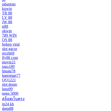
jabartoto
kuwin
TR 88
LV 88
JW 88
tr88
okwin
789 WIN
QS 88
bokep viral
slot gacor
receh69
fly88 com
movie21
jago189
hinata78
hanoman77
QQ1221
slot demo
luna99
naga 5000
สล็อตเว็บตรง
jp24 kh
daga88