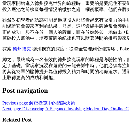
當玩家開始進入德州撲克世界的旅程時，重要的是要記住不要
投入底池之前檢查每種情況的微妙之處，權衡概率、他們在牌
雖然對初學者的誘惑可能是過度投入那些看起來有吸引力的手牌
能保證它會帶來有利的結果，只是。這些邊緣手牌通常會導致
正的成功一步不在於一個人的牌面，而在於始終如一地做出 +
籌碼投入底池中，培養棄牌的紀律也可以隨著時間的推移帶來
探索
德州撲克
德州撲克的深度：從資金管理到心理策略，Poke
總之，最終成為一名有效的德州撲克玩家的旅程是考驗性的，但
定了基礎。當玩家沉浸在遊戲的來龍去脈中時，他們必須專注
將其從簡單的賭博提升為值得投入精力和時間的稱職追求。透
上取得更高的成功和樂趣。
Post navigation
Previous page
解密撲克中的錯誤決策
Next page
Discovering A Elegance Involving Modern Day On-line C
Related Post