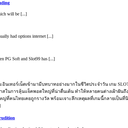
ading
ch will be [...]
ally had options internet [...]
en PG Soft and Slot99 has [...]
ะอินเทอร์เน็ตเข้ามามีบทบาทอย่างมากในชีวิตประจำวัน เกม SLOT
การลุ้นแจ็คพอตใหญ่ที่น่าตื่นเต้น ทำให้หลายคนต่างเฝ้าฝันถึงว
ี่คนไทยเคยถูกรางวัล พร้อมเจาะลึกเหตุผลที่เกมนี้กลายเป็นที่นิ
]
udition