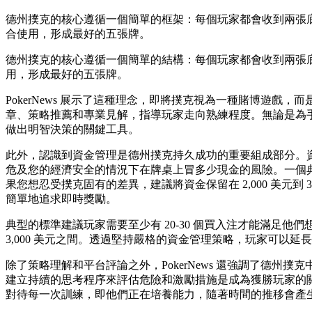
德州撲克的核心遵循一個簡單的框架：每個玩家都會收到兩張
合使用，形成最好的五張牌。
德州撲克的核心遵循一個簡單的結構：每個玩家都會收到兩張
用，形成最好的五張牌。
PokerNews 展示了這種理念，即將撲克視為一種賭博遊
章、策略推薦和專業見解，指導玩家走向熟練程度。無論是為手牌
做出明智決策的關鍵工具。
此外，認識到資金管理是德州撲克持久成功的重要組成部分。
危及您的經濟安全的情況下在牌桌上冒多少現金的風險。一個典型
果您想忍受撲克固有的差異，建議將資金保留在 2,000 美元
簡單地追求即時獎勵。
典型的標準建議玩家需要至少有 20-30 個買入注才能滿足他們
3,000 美元之間。透過堅持嚴格的資金管理策略，玩家可以
除了策略理解和平台評論之外，PokerNews 還強調了德
建立持續的思考程序來評估危險和激勵措施是成為獲勝玩家的
對待每一次訓練，即他們正在培養能力，隨著時間的推移會產