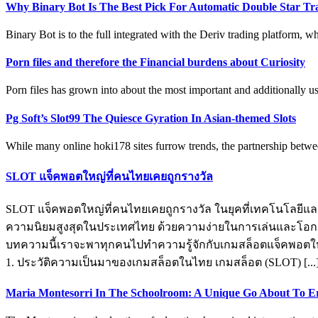
Why Binary Bot Is The Best Pick For Automatic Double Star Tr
Binary Bot is to the full integrated with the Deriv trading platform, whi
Porn files and therefore the Financial burdens about Curiosity
Porn files has grown into about the most important and additionally usu
Pg Soft’s Slot99 The Quiesce Gyration In Asian-themed Slots
While many online hoki178 sites furrow trends, the partnership betwe
SLOT แจ็คพอตใหญ่ที่คนไทยเคยถูกรางวัล
SLOT แจ็คพอตใหญ่ที่คนไทยเคยถูกรางวัล ในยุคที่เทคโนโลยีแล
ความนิยมสูงสุดในประเทศไทย ด้วยความง่ายในการเล่นและโอกาสใน
บทความนี้เราจะพาทุกคนไปทำความรู้จักกับเกมสล็อตแจ็คพอตใหญ่ท
1. ประวัติความเป็นมาของเกมสล็อตในไทย เกมสล็อต (SLOT) [...
Maria Montesorri In The Schoolroom: A Unique Go About To Er