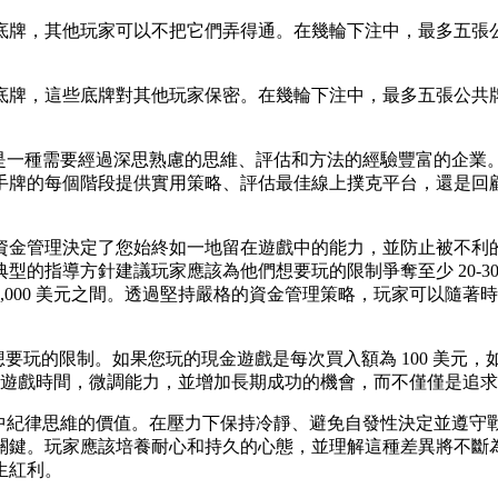
底牌，其他玩家可以不把它們弄得通。在幾輪下注中，最多五張
底牌，這些底牌對其他玩家保密。在幾輪下注中，最多五張公共
戲，而是一種需要經過深思熟慮的思維、評估和方法的經驗豐富的
的每個階段提供實用策略、評估最佳線上撲克平台，還是回顧錦標
資金管理決定了您始終如一地留在遊戲中的能力，並防止被不利
的指導方針建議玩家應該為他們想要玩的限制爭奪至少 20-30 
到 3,000 美元之間。透過堅持嚴格的資金管理策略，玩家可以
想要玩的限制。如果您玩的現金遊戲是每次買入額為 100 美元，如
延長遊戲時間，微調能力，並增加長期成功的機會，而不僅僅是追
州撲克中紀律思維的價值。在壓力下保持冷靜、避免自發性決定並
關鍵。玩家應該培養耐心和持久的心態，並理解這種差異將不斷
生紅利。