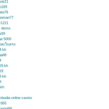
vie21
o189
ata78
noman77
1221
t demo
a99
ga 5000
อตเว็บตรง
4 kh
ga88
4
69 kh
69
9 kh
9
 kh
bodia online casino
365
aslot88