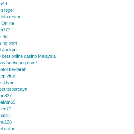
sa4d
n togel
toto resmi
t Online
en777
s 4d
sing porn
t Jackpot
 best online casino Malaysia
ps://scribesng.com/
ntot berdarah
ep viral
al Over
bet terpercaya
mu837
alwin69
sien77
tua911
ma128
el online