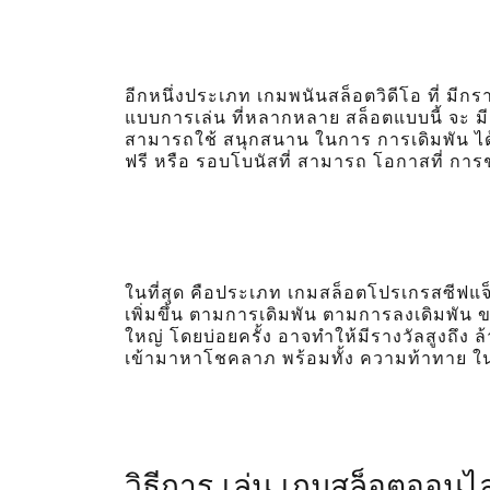
อีกหนึ่งประเภท เกมพนันสล็อตวิดีโอ ที่ มี
แบบการเล่น ที่หลากหลาย สล็อตแบบนี้ จะ มี 5
สามารถใช้ สนุกสนาน ในการ การเดิมพัน ได้
ฟรี หรือ รอบโบนัสที่ สามารถ โอกาสที่ การชน
ในที่สุด คือประเภท เกมสล็อตโปรเกรสซีฟแจ็คพ
เพิ่มขึ้น ตามการเดิมพัน ตามการลงเดิมพัน ข
ใหญ่ โดยบ่อยครั้ง อาจทำให้มีรางวัลสูงถึง ล
เข้ามาหาโชคลาภ พร้อมทั้ง ความท้าทาย ใ
วิธีการ เล่น เกมสล็อตออนไ