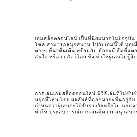
เกมสล็อตออนไลน์ เป็นที่นิยมมากในปัจจุบัน เ
โชค สามารถสนุกสนาน ไปกับเกมนี้ได้ ทุกเมื่
ต่างๆ ที่น่าตื่นเต้น พร้อมกับ มักจะมี ธีมที
สนใจ หรือว่า สัตว์โลก ซึ่ง ทำให้ผู้เล่นไม่รู้ส
การเล่นเกมสล็อตออนไลน์ มีวิธีเล่นที่ไม่ซับ
หยุดที่ไหน โดย ผลลัพธ์ที่ออกมาจะขึ้นอยู่กั
กำหนดว่าผู้เล่นจะได้รับรางวัลหรือไม่ นอกจากนี้
ทำให้ ประสบการณ์การเล่นมีความสนุกสนา