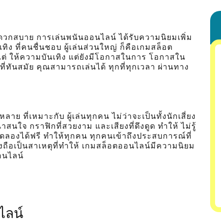
่างสะดวกสบาย การเล่นพนันออนไลน์ ได้รับความนิยมเพิ่ม
ิง ที่คนชื่นชอบ ผู้เล่นส่วนใหญ่ ก็คือเกมสล็อต
ยงแต่ ให้ความบันเทิง แต่ยังมีโอกาสในการ โอกาสใน
ที่ทันสมัย คุณสามารถเล่นได้ ทุกที่ทุกเวลา ผ่านทาง
ย ที่เหมาะกับ ผู้เล่นทุกคน ไม่ว่าจะเป็นทั้งนักเสี่ยง
าสนใจ กราฟิกที่สวยงาม และเสียงที่ดึงดูด ทำให้ ไม่รู้
ดลองได้ฟรี ทำให้ทุกคน ทุกคนเข้าถึงประสบการณ์ที่
ซึ่งถือเป็นสาเหตุที่ทำให้ เกมสล็อตออนไลน์มีความนิยม
อนไลน์
ไลน์