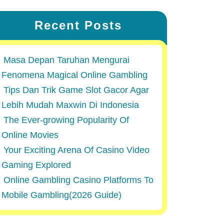
Recent Posts
Masa Depan Taruhan Mengurai
Fenomena Magical Online Gambling
Tips Dan Trik Game Slot Gacor Agar
Lebih Mudah Maxwin Di Indonesia
The Ever-growing Popularity Of
Online Movies
Your Exciting Arena Of Casino Video
Gaming Explored
Online Gambling Casino Platforms To
Mobile Gambling(2026 Guide)