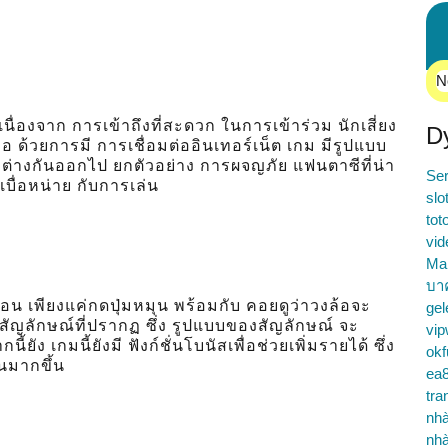
N
นื่องจาก การเข้าถึงที่สะดวก ในการเข้าร่วม นักเสี่ยง
D
อ ด้วยการมี การเชื่อมต่ออินเทอร์เน็ต เกม มีรูปแบบ
่แตกต่างกันออกไป ยกตัวอย่าง การผจญภัย แฟนตาซีที่น่า
Ser
ึกเบื่อหน่าย กับการเล่น
slo
tot
vid
Ma
บา
ซ้อน เพียงแค่กดปุ่มหมุน พร้อมกับ คอยดูว่าวงล้อจะ
gel
บ สัญลักษณ์ที่ปรากฏ ซึ่ง รูปแบบของสัญลักษณ์ จะ
vip
ยัง เกมนี้ยังมี ฟังก์ชั่นโบนัสเพื่อช่วยเพิ่มรายได้ ซึ่ง
okf
นมากขึ้น
ea
tra
nhà
nhà