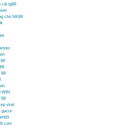
 cái tg88
5win
ng chủ NK88
9k
et
artoto
win
 88
 88
 88
8
win
9 WIN
 88
ep viral
t gacor
ceh69
88 com