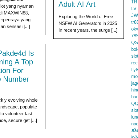
TR
Adult AI Art
slot yang nyaman
LV
 di MAXWIN88,
JW
Exploring the World of Free
terpercaya yang
tr8
NSFW AI Generators in 2025
n sensasi [...]
ok
In recent years, the surge [...]
78
QS
bok
akde4d Is
slo
ing A Top
re
tion For
fly
mo
e Number
jag
hin
ha
ickly evolving whole
QQ
andscape, populate
slo
to volunteer fast
lun
e, secure get [...]
na
สล็
jp2