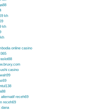
ga88
4
69 kh
69
9 kh
9
 kh
bodia online casino
365
aslot88
w.bruxy.com
ushi casino
wah99
as69
ntul138
a88
k alternatif receh69
in receh69
t dana