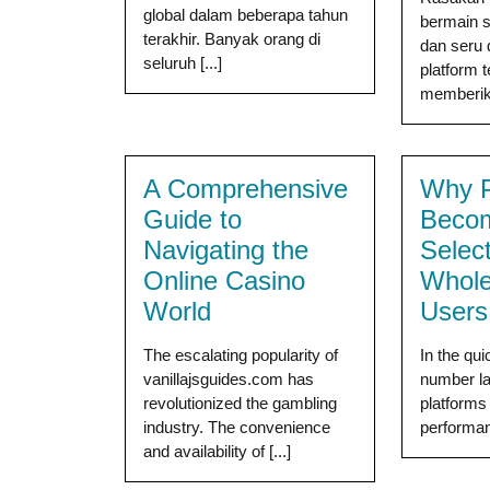
global dalam beberapa tahun
bermain 
terakhir. Banyak orang di
dan seru
seluruh [...]
platform 
memberika
A Comprehensive
Why P
Guide to
Becom
Navigating the
Selec
Online Casino
Whol
World
Users
The escalating popularity of
In the qu
vanillajsguides.com has
number l
revolutionized the gambling
platforms 
industry. The convenience
performanc
and availability of [...]