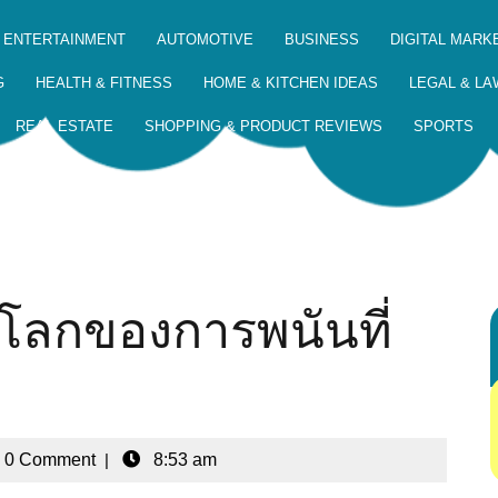
 ENTERTAINMENT
AUTOMOTIVE
BUSINESS
DIGITAL MARK
G
HEALTH & FITNESS
HOME & KITCHEN IDEAS
LEGAL & LA
REAL ESTATE
SHOPPING & PRODUCT REVIEWS
SPORTS
โลกของการพนันที่
0 Comment
|
8:53 am