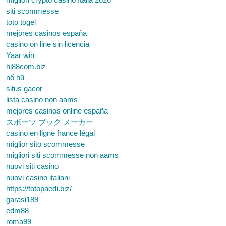
siti scommesse
toto togel
mejores casinos españa
casino on line sin licencia
Yaar win
hi88com.biz
nổ hũ
situs gacor
lista casino non aams
mejores casinos online españa
スポーツ ブック メーカー
casino en ligne france légal
miglior sito scommesse
migliori siti scommesse non aams
nuovi siti casino
nuovi casino italiani
https://totopaedi.biz/
garasi189
edm88
roma99