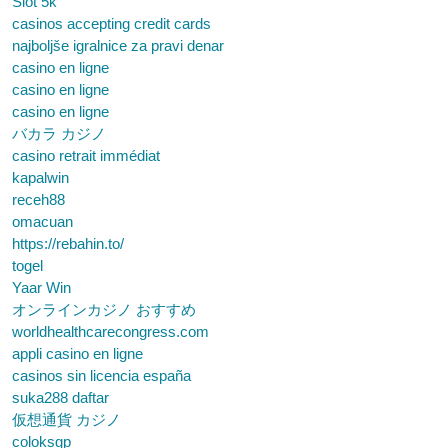
Slot 5k
casinos accepting credit cards
najboljše igralnice za pravi denar
casino en ligne
casino en ligne
casino en ligne
バカラ カジノ
casino retrait immédiat
kapalwin
receh88
omacuan
https://rebahin.to/
togel
Yaar Win
オンラインカジノ おすすめ
worldhealthcarecongress.com
appli casino en ligne
casinos sin licencia españa
suka288 daftar
仮想通貨 カジノ
coloksgp