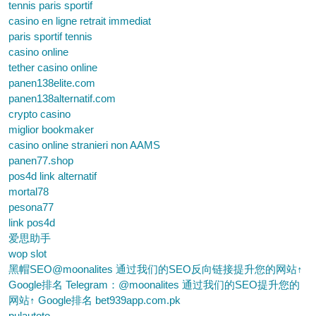
tennis paris sportif
casino en ligne retrait immediat
paris sportif tennis
casino online
tether casino online
panen138elite.com
panen138alternatif.com
crypto casino
miglior bookmaker
casino online stranieri non AAMS
panen77.shop
pos4d link alternatif
mortal78
pesona77
link pos4d
爱思助手
wop slot
黑帽SEO@moonalites 通过我们的SEO反向链接提升您的网站↑
Google排名 Telegram：@moonalites 通过我们的SEO提升您的
网站↑ Google排名 bet939app.com.pk
pulautoto