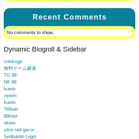
Recent Comments
No comments to show.
Dynamic Blogroll & Sidebar
coloksgp
無料ゲーム麻雀
TG 88
NK 88
kuwin
vipwin
kuwin
789win
88kbet
okwin
situs slot gacor
Seributoto Login