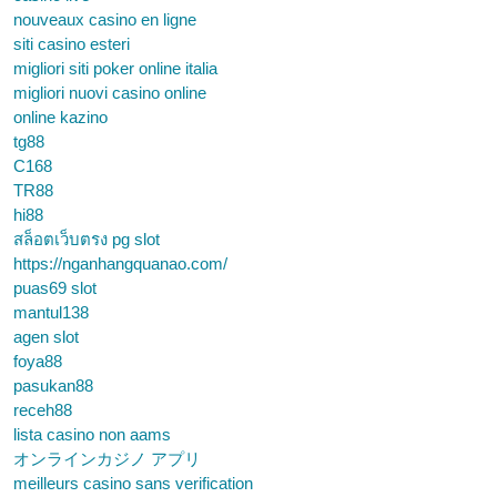
nouveaux casino en ligne
siti casino esteri
migliori siti poker online italia
migliori nuovi casino online
online kazino
tg88
C168
TR88
hi88
สล็อตเว็บตรง pg slot
https://nganhangquanao.com/
puas69 slot
mantul138
agen slot
foya88
pasukan88
receh88
lista casino non aams
オンラインカジノ アプリ
meilleurs casino sans verification