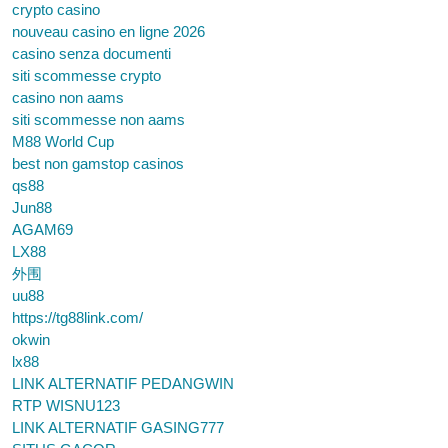
crypto casino
nouveau casino en ligne 2026
casino senza documenti
siti scommesse crypto
casino non aams
siti scommesse non aams
M88 World Cup
best non gamstop casinos
qs88
Jun88
AGAM69
LX88
外围
uu88
https://tg88link.com/
okwin
lx88
LINK ALTERNATIF PEDANGWIN
RTP WISNU123
LINK ALTERNATIF GASING777