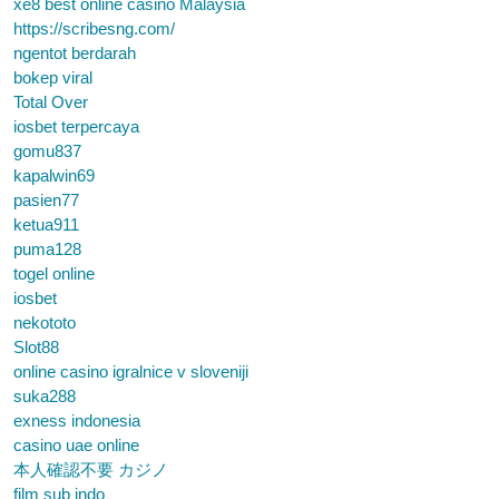
xe8 best online casino Malaysia
https://scribesng.com/
ngentot berdarah
bokep viral
Total Over
iosbet terpercaya
gomu837
kapalwin69
pasien77
ketua911
puma128
togel online
iosbet
nekototo
Slot88
online casino igralnice v sloveniji
suka288
exness indonesia
casino uae online
本人確認不要 カジノ
film sub indo