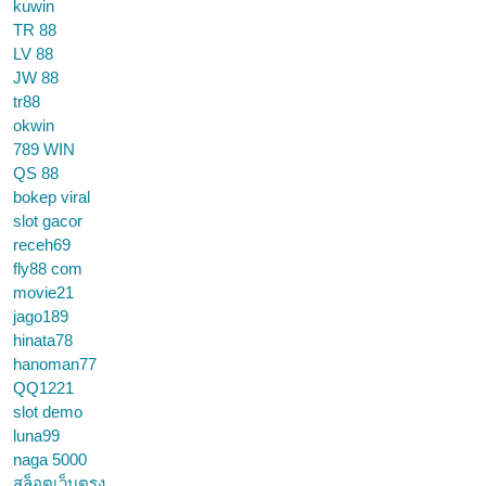
kuwin
TR 88
LV 88
JW 88
tr88
okwin
789 WIN
QS 88
bokep viral
slot gacor
receh69
fly88 com
movie21
jago189
hinata78
hanoman77
QQ1221
slot demo
luna99
naga 5000
สล็อตเว็บตรง