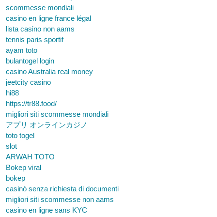
scommesse mondiali
casino en ligne france légal
lista casino non aams
tennis paris sportif
ayam toto
bulantogel login
casino Australia real money
jeetcity casino
hi88
https://tr88.food/
migliori siti scommesse mondiali
アプリ オンラインカジノ
toto togel
slot
ARWAH TOTO
Bokep viral
bokep
casinò senza richiesta di documenti
migliori siti scommesse non aams
casino en ligne sans KYC