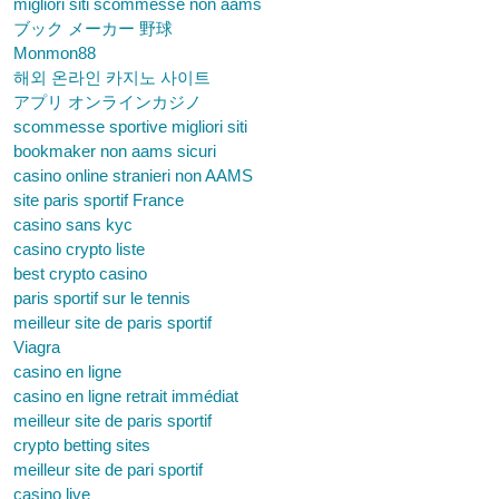
migliori siti scommesse non aams
ブック メーカー 野球
Monmon88
해외 온라인 카지노 사이트
アプリ オンラインカジノ
scommesse sportive migliori siti
bookmaker non aams sicuri
casino online stranieri non AAMS
site paris sportif France
casino sans kyc
casino crypto liste
best crypto casino
paris sportif sur le tennis
meilleur site de paris sportif
Viagra
casino en ligne
casino en ligne retrait immédiat
meilleur site de paris sportif
crypto betting sites
meilleur site de pari sportif
casino live