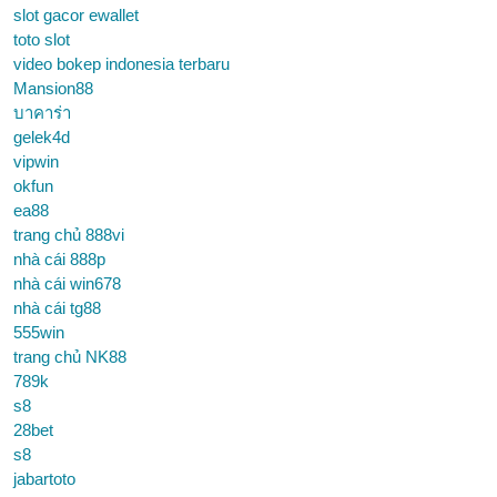
slot gacor ewallet
toto slot
video bokep indonesia terbaru
Mansion88
บาคาร่า
gelek4d
vipwin
okfun
ea88
trang chủ 888vi
nhà cái 888p
nhà cái win678
nhà cái tg88
555win
trang chủ NK88
789k
s8
28bet
s8
jabartoto