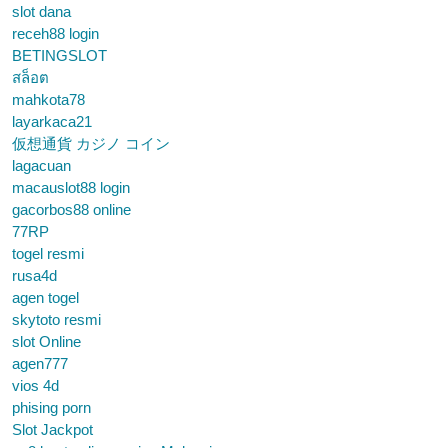
slot dana
receh88 login
BETINGSLOT
สล็อต
mahkota78
layarkaca21
仮想通貨 カジノ コイン
lagacuan
macauslot88 login
gacorbos88 online
77RP
togel resmi
rusa4d
agen togel
skytoto resmi
slot Online
agen777
vios 4d
phising porn
Slot Jackpot