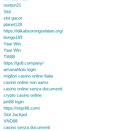
nonton21
Slot
slot gacor
planet128
https://idikabsorongselatan.org/
bunga189
Yaar Win
Yaar Win
TW88
https://go8.company/
amanahtoto login
migliori casino online Italia
casinò online non aams
casino online senza documenti
crypto casino online
pin88 login
https://stqs88.com/
Slot Jackpot
VND88
casino senza documenti