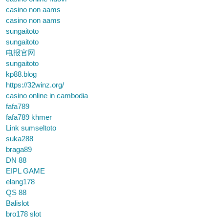
casino non aams
casino non aams
sungaitoto
sungaitoto
电报官网
sungaitoto
kp88.blog
https://32winz.org/
casino online in cambodia
fafa789
fafa789 khmer
Link sumseltoto
suka288
braga89
DN 88
EIPL GAME
elang178
QS 88
Balislot
bro178 slot