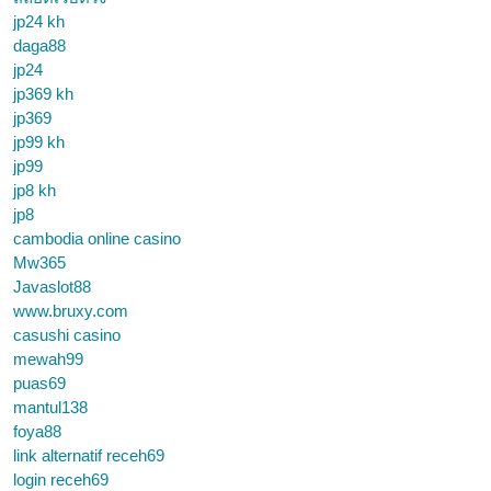
jp24 kh
daga88
jp24
jp369 kh
jp369
jp99 kh
jp99
jp8 kh
jp8
cambodia online casino
Mw365
Javaslot88
www.bruxy.com
casushi casino
mewah99
puas69
mantul138
foya88
link alternatif receh69
login receh69