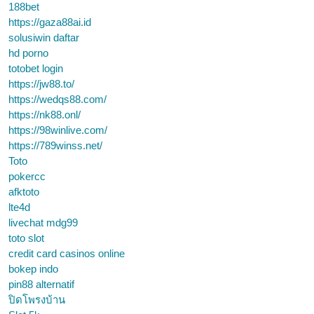
188bet
https://gaza88ai.id
solusiwin daftar
hd porno
totobet login
https://jw88.to/
https://wedqs88.com/
https://nk88.onl/
https://98winlive.com/
https://789winss.net/
Toto
pokercc
afktoto
lte4d
livechat mdg99
toto slot
credit card casinos online
bokep indo
pin88 alternatif
ปิดโพรงบ้าน