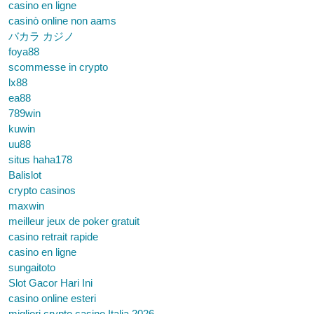
casino en ligne
casinò online non aams
バカラ カジノ
foya88
scommesse in crypto
lx88
ea88
789win
kuwin
uu88
situs haha178
Balislot
crypto casinos
maxwin
meilleur jeux de poker gratuit
casino retrait rapide
casino en ligne
sungaitoto
Slot Gacor Hari Ini
casino online esteri
migliori crypto casino Italia 2026