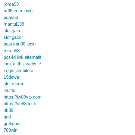
roma99
m88.com login
puas69
mantul138
slot gacor
slot gacor
pasukan88 login
receh88
pos4d link alternatif
look at this website
Login jambitoto
19dewa
slot resmi
ikut4d
https://jw88vip.com
https://dh88.tech
nk88
go8
go8.com
789win