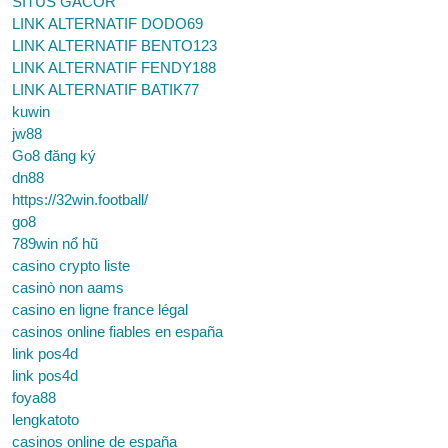
SITUS GACOR
LINK ALTERNATIF DODO69
LINK ALTERNATIF BENTO123
LINK ALTERNATIF FENDY188
LINK ALTERNATIF BATIK77
kuwin
jw88
Go8 đăng ký
dn88
https://32win.football/
go8
789win nổ hũ
casino crypto liste
casinò non aams
casino en ligne france légal
casinos online fiables en españa
link pos4d
link pos4d
foya88
lengkatoto
casinos online de españa