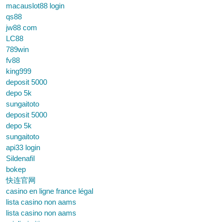
macauslot88 login
qs88
jw88 com
LC88
789win
fv88
king999
deposit 5000
depo 5k
sungaitoto
deposit 5000
depo 5k
sungaitoto
api33 login
Sildenafil
bokep
快连官网
casino en ligne france légal
lista casino non aams
lista casino non aams