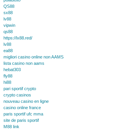
QS88
sx88
lv88
vipwin
qs88
https://lx88.red/
lv88
ea88
migliori casino online non AAMS
lista casino non aams
hebat303
fly88
hi88
pari sportif crypto
crypto casinos
nouveau casino en ligne
casino online france
paris sportif ufc mma
site de paris sportif
M88 link