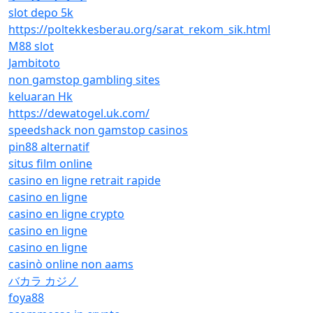
slot depo 5k
https://poltekkesberau.org/sarat_rekom_sik.html
M88 slot
Jambitoto
non gamstop gambling sites
keluaran Hk
https://dewatogel.uk.com/
speedshack non gamstop casinos
pin88 alternatif
situs film online
casino en ligne retrait rapide
casino en ligne
casino en ligne crypto
casino en ligne
casino en ligne
casinò online non aams
バカラ カジノ
foya88