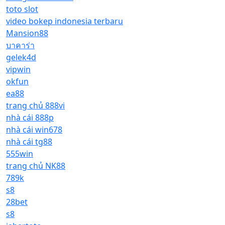
toto slot
video bokep indonesia terbaru
Mansion88
บาคาร่า
gelek4d
vipwin
okfun
ea88
trang chủ 888vi
nhà cái 888p
nhà cái win678
nhà cái tg88
555win
trang chủ NK88
789k
s8
28bet
s8