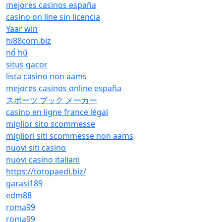
mejores casinos españa
casino on line sin licencia
Yaar win
hi88com.biz
nổ hũ
situs gacor
lista casino non aams
mejores casinos online españa
スポーツ ブック メーカー
casino en ligne france légal
miglior sito scommesse
migliori siti scommesse non aams
nuovi siti casino
nuovi casino italiani
https://totopaedi.biz/
garasi189
edm88
roma99
roma99