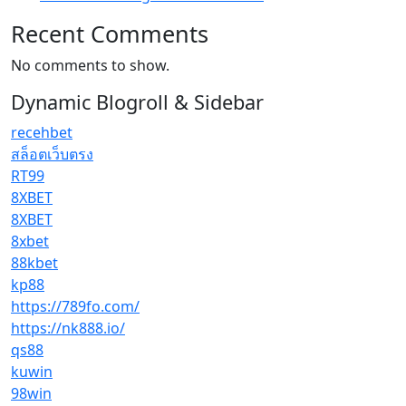
Recent Comments
No comments to show.
Dynamic Blogroll & Sidebar
recehbet
สล็อตเว็บตรง
RT99
8XBET
8XBET
8xbet
88kbet
kp88
https://789fo.com/
https://nk888.io/
qs88
kuwin
98win