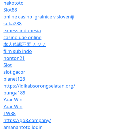
nekototo
Slot88
online casino igralnice v sloveniji
suka288
exness indonesia
casino uae online
本人確認不要 カジノ
film sub indo
nonton21
Slot
slot gacor
planet128
https://idikabsorongselatan.org/
bunga189
Yaar Win
Yaar Win
TW88
https://go8.company/
amanahtoto login