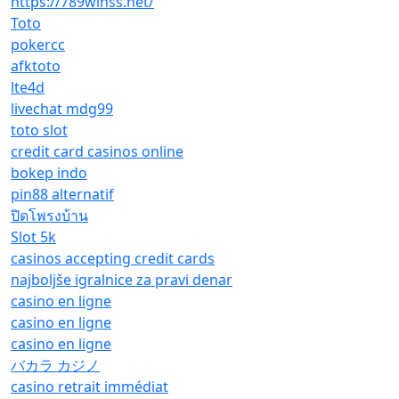
https://789winss.net/
Toto
pokercc
afktoto
lte4d
livechat mdg99
toto slot
credit card casinos online
bokep indo
pin88 alternatif
ปิดโพรงบ้าน
Slot 5k
casinos accepting credit cards
najboljše igralnice za pravi denar
casino en ligne
casino en ligne
casino en ligne
バカラ カジノ
casino retrait immédiat