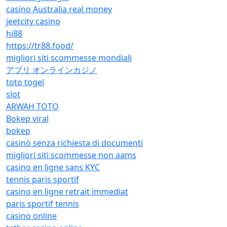
casino Australia real money
jeetcity casino
hi88
https://tr88.food/
migliori siti scommesse mondiali
アプリ オンラインカジノ
toto togel
slot
ARWAH TOTO
Bokep viral
bokep
casinò senza richiesta di documenti
migliori siti scommesse non aams
casino en ligne sans KYC
tennis paris sportif
casino en ligne retrait immediat
paris sportif tennis
casino online