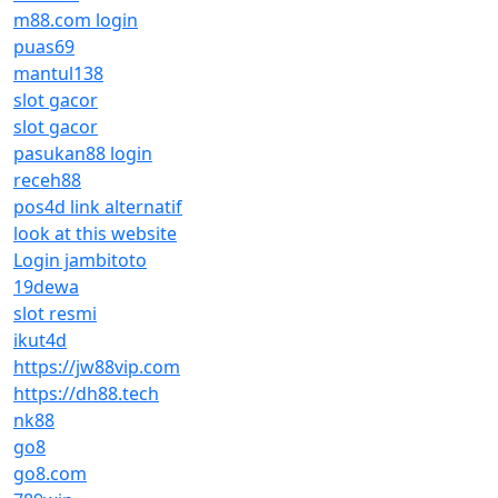
m88.com login
puas69
mantul138
slot gacor
slot gacor
pasukan88 login
receh88
pos4d link alternatif
look at this website
Login jambitoto
19dewa
slot resmi
ikut4d
https://jw88vip.com
https://dh88.tech
nk88
go8
go8.com