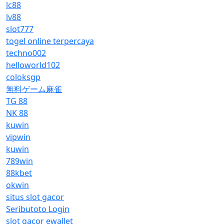
lc88
lv88
slot777
togel online terpercaya
techno002
helloworld102
coloksgp
無料ゲーム麻雀
TG 88
NK 88
kuwin
vipwin
kuwin
789win
88kbet
okwin
situs slot gacor
Seributoto Login
slot gacor ewallet