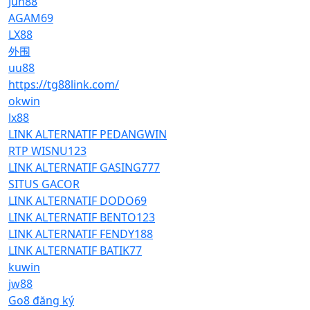
Jun88
AGAM69
LX88
外围
uu88
https://tg88link.com/
okwin
lx88
LINK ALTERNATIF PEDANGWIN
RTP WISNU123
LINK ALTERNATIF GASING777
SITUS GACOR
LINK ALTERNATIF DODO69
LINK ALTERNATIF BENTO123
LINK ALTERNATIF FENDY188
LINK ALTERNATIF BATIK77
kuwin
jw88
Go8 đăng ký