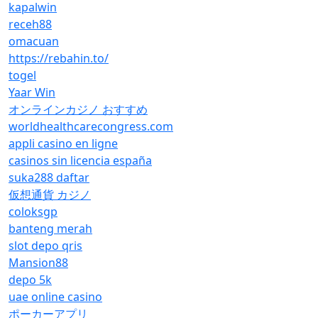
kapalwin
receh88
omacuan
https://rebahin.to/
togel
Yaar Win
オンラインカジノ おすすめ
worldhealthcarecongress.com
appli casino en ligne
casinos sin licencia españa
suka288 daftar
仮想通貨 カジノ
coloksgp
banteng merah
slot depo qris
Mansion88
depo 5k
uae online casino
ポーカーアプリ