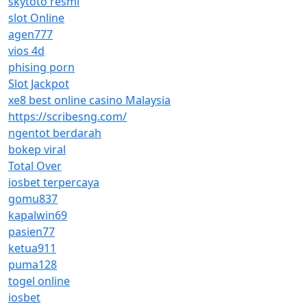
skytoto resmi
slot Online
agen777
vios 4d
phising porn
Slot Jackpot
xe8 best online casino Malaysia
https://scribesng.com/
ngentot berdarah
bokep viral
Total Over
iosbet terpercaya
gomu837
kapalwin69
pasien77
ketua911
puma128
togel online
iosbet