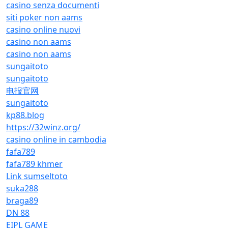
casino senza documenti
siti poker non aams
casino online nuovi
casino non aams
casino non aams
sungaitoto
sungaitoto
电报官网
sungaitoto
kp88.blog
https://32winz.org/
casino online in cambodia
fafa789
fafa789 khmer
Link sumseltoto
suka288
braga89
DN 88
EIPL GAME