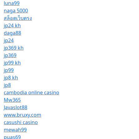
luna99
naga 5000
สล็อตเว็บตรง
jp24 kh
daga88
jp24
jp369 kh
jp369
jp99 kh
jp99
jp8 kh
jp8
cambodia online casino
Mw365
Javaslot88
www.bruxy.com
casushi casino
mewah99
puas69