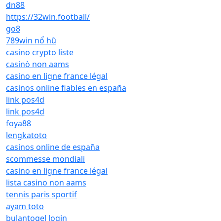
dn88
https://32win.football/
go8
789win nổ hũ
casino crypto liste
casinò non aams
casino en ligne france légal
casinos online fiables en españa
link pos4d
link pos4d
foya88
lengkatoto
casinos online de españa
scommesse mondiali
casino en ligne france légal
lista casino non aams
tennis paris sportif
ayam toto
bulantogel login