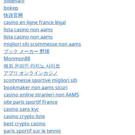
Sildenafil
bokep
快连官网
casino en ligne france légal
lista casino non aams
lista casino non aams
migliori siti scommesse non aams
ブック メーカー 野球
Monmon88
해외 온라인 카지노 사이트
アプリ オンラインカジノ
scommesse sportive migliori siti
bookmaker non aams sicuri
casino online stranieri non AAMS
site paris sportif France
casino sans kyc
casino crypto liste
best crypto casino
paris sportif sur le tennis