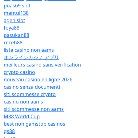
puas69 slot
mantul138
agen slot
foya88
pasukan88
receh88
lista casino non aams
オンラインカジノ アプリ
meilleurs casino sans verification
crypto casino
nouveau casino en ligne 2026
casino senza documenti
siti scommesse crypto
casino non aams
siti scommesse non aams
M88 World Cup
best non gamstop casinos
qs88