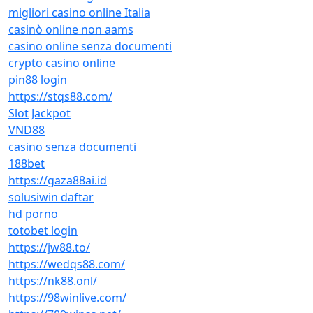
migliori casino online Italia
casinò online non aams
casino online senza documenti
crypto casino online
pin88 login
https://stqs88.com/
Slot Jackpot
VND88
casino senza documenti
188bet
https://gaza88ai.id
solusiwin daftar
hd porno
totobet login
https://jw88.to/
https://wedqs88.com/
https://nk88.onl/
https://98winlive.com/