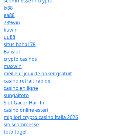
scommesse in crypto
lx88
ea88
789win
kuwin
uu88
situs haha178
Balislot
crypto casinos
maxwin
meilleur jeux de poker gratuit
casino retrait rapide
casino en ligne
sungaitoto
Slot Gacor Hari Ini
casino online esteri
migliori crypto casino Italia 2026
siti scommesse
toto togel