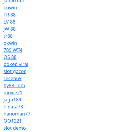
jabartoto
kuwin
TR 88
LV 88
JW 88
tr88
okwin
789 WIN
QS 88
bokep viral
slot gacor
receh69
fly88 com
movie21
jago189
hinata78
hanoman77
QQ1221
slot demo