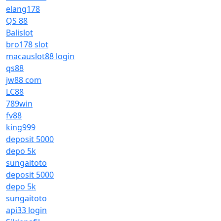
elang178
QS 88
Balislot
bro178 slot
macauslot88 login
qs88
jw88 com
LC88
789win
fv88
king999
deposit 5000
depo 5k
sungaitoto
deposit 5000
depo 5k
sungaitoto
api33 login