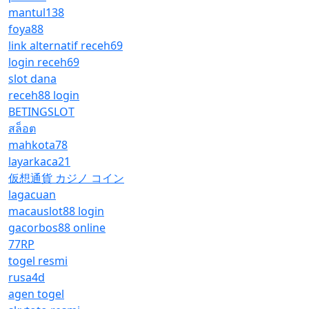
mantul138
foya88
link alternatif receh69
login receh69
slot dana
receh88 login
BETINGSLOT
สล็อต
mahkota78
layarkaca21
仮想通貨 カジノ コイン
lagacuan
macauslot88 login
gacorbos88 online
77RP
togel resmi
rusa4d
agen togel