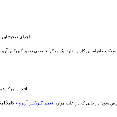
اجرای صحیح این مراحل، تضمین‌کننده عملکرد دوباره گیربکس مانند روز اول خواهد بود.
انتخاب مرکز غیر تخصصی، ممکن است آسیب‌های جبران‌ناپذیری به گیربکس وارد کند.
ویض شود؛ در حالی که در اغلب موارد
تعمیر گیربکس آریزو ۶
کاملاً ام