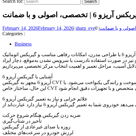
Search for:
و 6 | تخصصی، اصولی و با ضمانت
February 14, 2026
February 14, 2026
|
sharp_eye
|
Categories :
Business
تعمیر گیربکس آریزو 6 یکی از حساس‌ترین و تخصصی‌ترین خدمات فنی برای دارندگان این خودروی محبوب چری محسوب می‌شود. آریزو 6 با طراحی مدرن، امکانات رفاهی مناسب و گیربکس اتوماتیک CVT،
و نیز در صورت استفاده نادرست یا سرویس نشدن به‌موقع، دچار ایراد
آشنایی با گیربکس آریزو 6
آریزو 6 مجهز به گیربکس CVT اتوماتیک است که به‌جای دنده‌های سنتی، از پولی و تسمه فلزی استفاده می‌کند. این نوع گیربکس باعث تعویض دنده نرم، کاهش مصرف سوخت و رانندگی یکنواخت می‌شود. با
علائم خرابی و نیاز به تعمیر گیربکس آریزو 6
ضربه زدن گیربکس هنگام شروع حرکت
تأخیر در شتاب‌گیری
زوزه یا صدای غیرعادی از گیربکس
لرزش خودرو در سرعت‌های مختلف