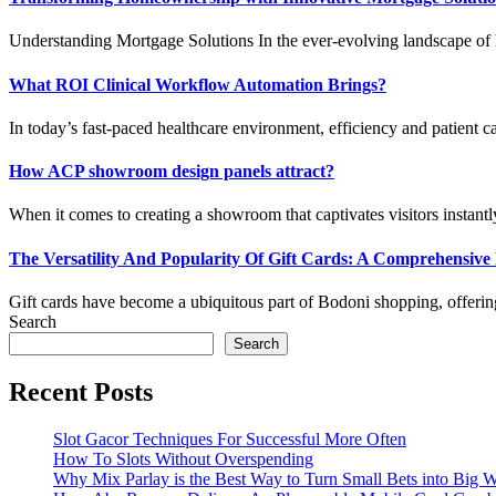
Understanding Mortgage Solutions In the ever-evolving landscape of 
What ROI Clinical Workflow Automation Brings?
In today’s fast-paced healthcare environment, efficiency and patient car
How ACP showroom design panels attract?
When it comes to creating a showroom that captivates visitors instantly,
The Versatility And Popularity Of Gift Cards: A Comprehensiv
Gift cards have become a ubiquitous part of Bodoni shopping, offering a
Search
Search
Recent Posts
Slot Gacor Techniques For Successful More Often
How To Slots Without Overspending
Why Mix Parlay is the Best Way to Turn Small Bets into Big W