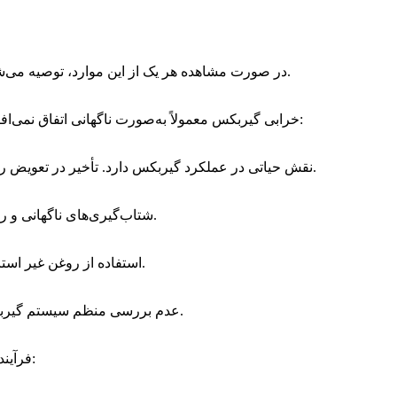
در صورت مشاهده هر یک از این موارد، توصیه می‌شود در سریع‌ترین زمان ممکن برای تعمیر گیربکس آریزو ۶ اقدام کنید.
خرابی گیربکس معمولاً به‌صورت ناگهانی اتفاق نمی‌افتد، بلکه نتیجه مجموعه‌ای از عوامل است. مهم‌ترین دلایل عبارت‌اند از:
روغن CVT نقش حیاتی در عملکرد گیربکس دارد. تأخیر در تعویض روغن، اصلی‌ترین دلیل نیاز به تعمیر گیربکس اریزو 6 است.
شتاب‌گیری‌های ناگهانی و رانندگی تهاجمی فشار زیادی به تسمه و پولی‌های گیربکس وارد می‌کند.
استفاده از روغن غیر استاندارد یا بی‌کیفیت، باعث کاهش عمر قطعات داخلی گیربکس می‌شود.
عدم بررسی منظم سیستم گیربکس، باعث پیشرفت خرابی‌های جزئی و افزایش هزینه تعمیر می‌شود.
فرآیند تعمیر گیربکس آریزو 6 باید کاملاً اصولی و مرحله‌به‌مرحله انجام شود: