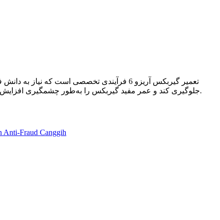
تعمیر گیربکس آریزو 6 فرآیندی تخصصی است که 
جلوگیری کند و عمر مفید گیربکس را به‌طور چشمگیری افزایش دهد. اگر به‌دنبال تعمیر اصولی، مطمئن و با ضمانت برای تعمیر گیربکس آریزو ۶ هستید، مراجعه به مراکز تخصصی بهترین تصمیم خواهد بود.
n Anti-Fraud Canggih