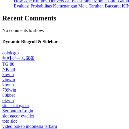
How Abc Rummy Delivers An Pleasurable Mobile Card Gamb
Evaluasi Probabilitas Kemenangan Meja Taruhan Baccarat K
Recent Comments
No comments to show.
Dynamic Blogroll & Sidebar
coloksgp
無料ゲーム麻雀
TG 88
NK 88
kuwin
vipwin
kuwin
789win
88kbet
okwin
situs slot gacor
Seributoto Login
slot gacor ewallet
toto slot
video bokep indonesia terbaru