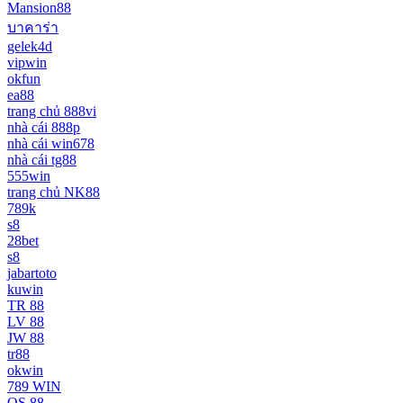
Mansion88
บาคาร่า
gelek4d
vipwin
okfun
ea88
trang chủ 888vi
nhà cái 888p
nhà cái win678
nhà cái tg88
555win
trang chủ NK88
789k
s8
28bet
s8
jabartoto
kuwin
TR 88
LV 88
JW 88
tr88
okwin
789 WIN
QS 88