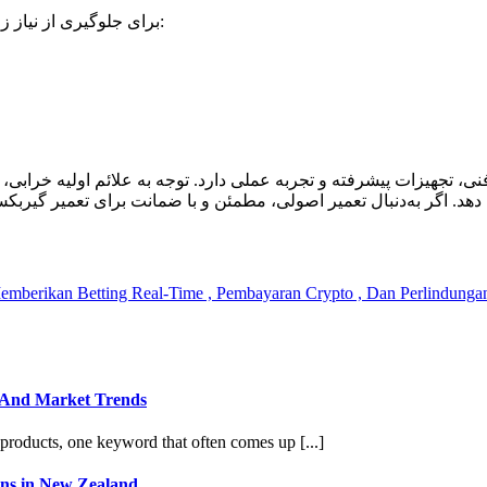
برای جلوگیری از نیاز زودهنگام به تعمیر گیربکس اریزو 6، رعایت نکات زیر بسیار مؤثر است:
نیاز به دانش فنی، تجهیزات پیشرفته و تجربه عملی دارد. توجه به علائم اولی
mberikan Betting Real-Time , Pembayaran Crypto , Dan Perlindunga
, And Market Trends
roducts, one keyword that often comes up [...]
ons in New Zealand