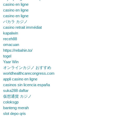
casino en ligne
casino en ligne
casino en ligne
バカラ カジノ
casino retrait immédiat
kapalwin
receh88
omacuan
https://rebahin.to/
togel
Yaar Win
オンラインカジノ おすすめ
worldhealthcarecongress.com
appli casino en ligne
casinos sin licencia españa
suka288 daftar
仮想通貨 カジノ
coloksgp
banteng merah
slot depo qris