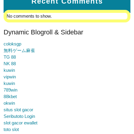
Recent Comments
No comments to show.
Dynamic Blogroll & Sidebar
coloksgp
無料ゲーム麻雀
TG 88
NK 88
kuwin
vipwin
kuwin
789win
88kbet
okwin
situs slot gacor
Seributoto Login
slot gacor ewallet
toto slot