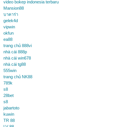
video bokep indonesia terbaru
Mansion88
บาคาร่า
gelek4d
vipwin
okfun
ea88
trang chủ 888vi
nhà cái 888p
nhà cái win678
nhà cái tg88
555win
trang chủ NK88
789k
s8
28bet
s8
jabartoto
kuwin
TR 88
LV 88