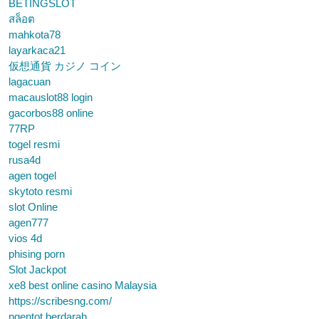
BETINGSLOT
สล็อต
mahkota78
layarkaca21
仮想通貨 カジノ コイン
lagacuan
macauslot88 login
gacorbos88 online
77RP
togel resmi
rusa4d
agen togel
skytoto resmi
slot Online
agen777
vios 4d
phising porn
Slot Jackpot
xe8 best online casino Malaysia
https://scribesng.com/
ngentot berdarah