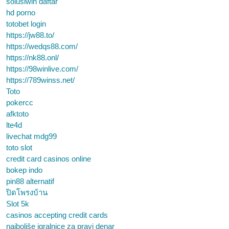
solusiwin daftar
hd porno
totobet login
https://jw88.to/
https://wedqs88.com/
https://nk88.onl/
https://98winlive.com/
https://789winss.net/
Toto
pokercc
afktoto
lte4d
livechat mdg99
toto slot
credit card casinos online
bokep indo
pin88 alternatif
ปิดโพรงบ้าน
Slot 5k
casinos accepting credit cards
najboljše igralnice za pravi denar