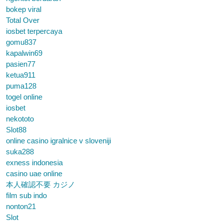
bokep viral
Total Over
iosbet terpercaya
gomu837
kapalwin69
pasien77
ketua911
puma128
togel online
iosbet
nekototo
Slot88
online casino igralnice v sloveniji
suka288
exness indonesia
casino uae online
本人確認不要 カジノ
film sub indo
nonton21
Slot