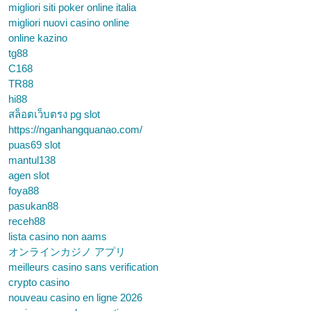
migliori siti poker online italia
migliori nuovi casino online
online kazino
tg88
C168
TR88
hi88
สล็อตเว็บตรง pg slot
https://nganhangquanao.com/
puas69 slot
mantul138
agen slot
foya88
pasukan88
receh88
lista casino non aams
オンラインカジノ アプリ
meilleurs casino sans verification
crypto casino
nouveau casino en ligne 2026