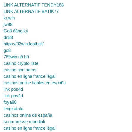
LINK ALTERNATIF FENDY188
LINK ALTERNATIF BATIK77
kuwin
jw88
Go8 đăng ký
dn88
https://32win.football/
go8
789win nổ hũ
casino crypto liste
casinò non aams
casino en ligne france légal
casinos online fiables en españa
link pos4d
link pos4d
foya88
lengkatoto
casinos online de españa
scommesse mondiali
casino en ligne france légal