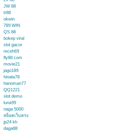
JW 88
tr88
okwin
789 WIN
QS 88
bokep viral
slot gacor
receh69
fly88 com
movie21
jago189
hinata78
hanoman77
QQ1221
slot demo
luna99
naga 5000
สล็อตเว็บตรง
jp24 kh
daga88