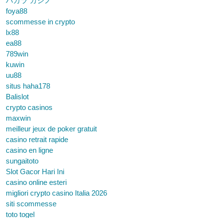
バカラ カジノ
foya88
scommesse in crypto
lx88
ea88
789win
kuwin
uu88
situs haha178
Balislot
crypto casinos
maxwin
meilleur jeux de poker gratuit
casino retrait rapide
casino en ligne
sungaitoto
Slot Gacor Hari Ini
casino online esteri
migliori crypto casino Italia 2026
siti scommesse
toto togel