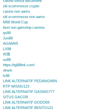
casino senza documenti
siti scommesse crypto
casino non aams
siti scommesse non aams
M88 World Cup
best non gamstop casinos
qs88
Jun88
AGAM69
LX88
外围
uu88
https://tg88link.com/
okwin
lx88
LINK ALTERNATIF PEDANGWIN
RTP WISNU123
LINK ALTERNATIF GASING777
SITUS GACOR
LINK ALTERNATIF DODO69
LINK ALTERNATIF BENTO123