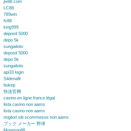
jw88 com
LC88
789win
fv88
king999
deposit 5000
depo 5k
sungaitoto
deposit 5000
depo 5k
sungaitoto
api33 login
Sildenafil
bokep
快连官网
casino en ligne france légal
lista casino non aams
lista casino non aams
migliori siti scommesse non aams
ブック メーカー 野球
Monmon88