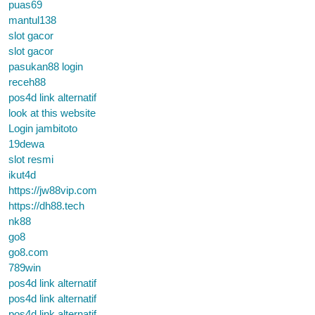
puas69
mantul138
slot gacor
slot gacor
pasukan88 login
receh88
pos4d link alternatif
look at this website
Login jambitoto
19dewa
slot resmi
ikut4d
https://jw88vip.com
https://dh88.tech
nk88
go8
go8.com
789win
pos4d link alternatif
pos4d link alternatif
pos4d link alternatif