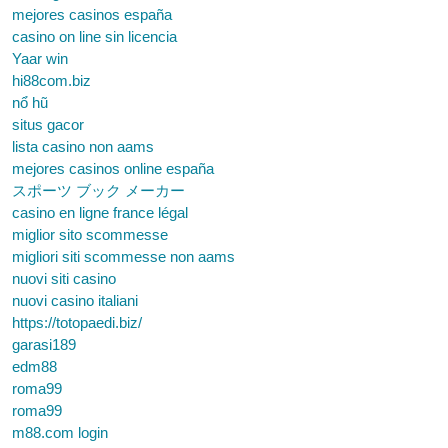
mejores casinos españa
casino on line sin licencia
Yaar win
hi88com.biz
nổ hũ
situs gacor
lista casino non aams
mejores casinos online españa
スポーツ ブック メーカー
casino en ligne france légal
miglior sito scommesse
migliori siti scommesse non aams
nuovi siti casino
nuovi casino italiani
https://totopaedi.biz/
garasi189
edm88
roma99
roma99
m88.com login