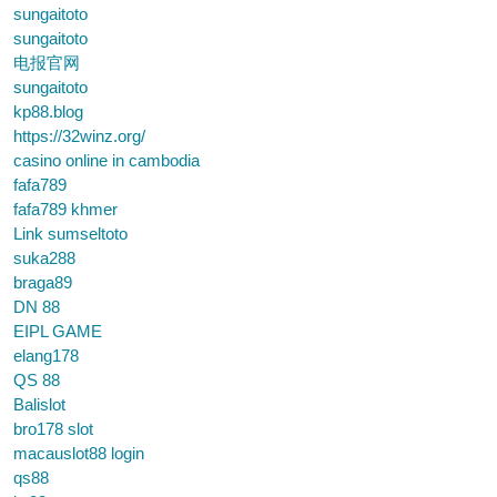
sungaitoto
sungaitoto
电报官网
sungaitoto
kp88.blog
https://32winz.org/
casino online in cambodia
fafa789
fafa789 khmer
Link sumseltoto
suka288
braga89
DN 88
EIPL GAME
elang178
QS 88
Balislot
bro178 slot
macauslot88 login
qs88