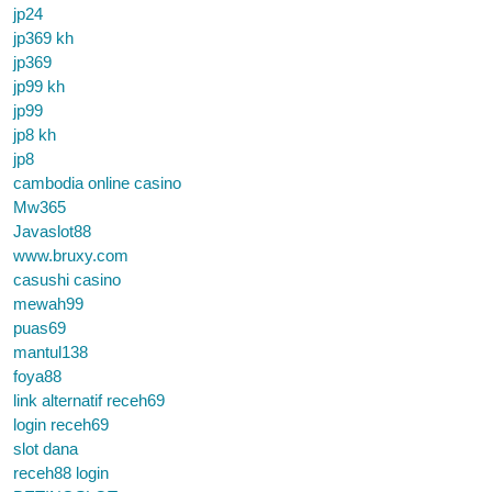
jp24
jp369 kh
jp369
jp99 kh
jp99
jp8 kh
jp8
cambodia online casino
Mw365
Javaslot88
www.bruxy.com
casushi casino
mewah99
puas69
mantul138
foya88
link alternatif receh69
login receh69
slot dana
receh88 login