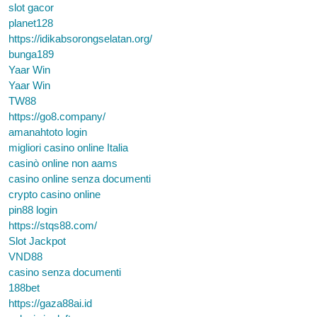
slot gacor
planet128
https://idikabsorongselatan.org/
bunga189
Yaar Win
Yaar Win
TW88
https://go8.company/
amanahtoto login
migliori casino online Italia
casinò online non aams
casino online senza documenti
crypto casino online
pin88 login
https://stqs88.com/
Slot Jackpot
VND88
casino senza documenti
188bet
https://gaza88ai.id