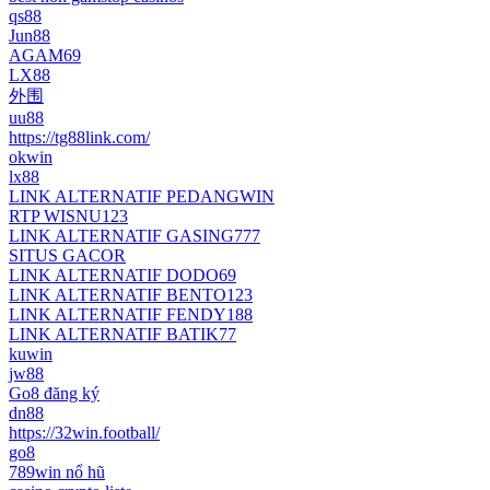
qs88
Jun88
AGAM69
LX88
外围
uu88
https://tg88link.com/
okwin
lx88
LINK ALTERNATIF PEDANGWIN
RTP WISNU123
LINK ALTERNATIF GASING777
SITUS GACOR
LINK ALTERNATIF DODO69
LINK ALTERNATIF BENTO123
LINK ALTERNATIF FENDY188
LINK ALTERNATIF BATIK77
kuwin
jw88
Go8 đăng ký
dn88
https://32win.football/
go8
789win nổ hũ