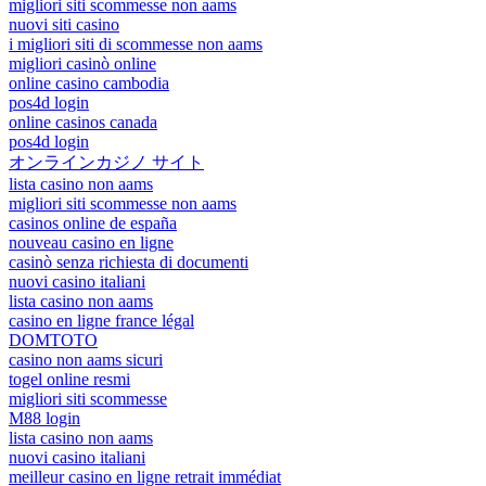
migliori siti scommesse non aams
nuovi siti casino
i migliori siti di scommesse non aams
migliori casinò online
online casino cambodia
pos4d login
online casinos canada
pos4d login
オンラインカジノ サイト
lista casino non aams
migliori siti scommesse non aams
casinos online de españa
nouveau casino en ligne
casinò senza richiesta di documenti
nuovi casino italiani
lista casino non aams
casino en ligne france légal
DOMTOTO
casino non aams sicuri
togel online resmi
migliori siti scommesse
M88 login
lista casino non aams
nuovi casino italiani
meilleur casino en ligne retrait immédiat