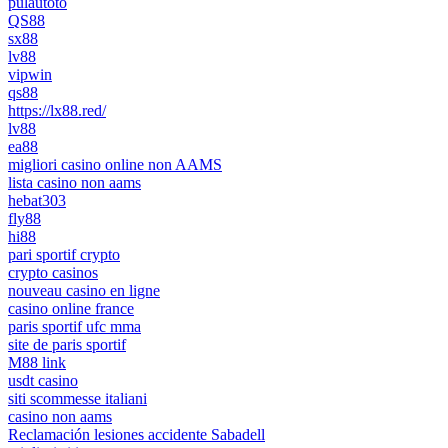
pulautoto
QS88
sx88
lv88
vipwin
qs88
https://lx88.red/
lv88
ea88
migliori casino online non AAMS
lista casino non aams
hebat303
fly88
hi88
pari sportif crypto
crypto casinos
nouveau casino en ligne
casino online france
paris sportif ufc mma
site de paris sportif
M88 link
usdt casino
siti scommesse italiani
casino non aams
Reclamación lesiones accidente Sabadell