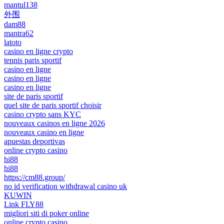
mantul138
外围
dam88
mantra62
latoto
casino en ligne crypto
tennis paris sportif
casino en ligne
casino en ligne
casino en ligne
site de paris sportif
quel site de paris sportif choisir
casino crypto sans KYC
nouveaux casinos en ligne 2026
nouveaux casino en ligne
apuestas deportivas
online crypto casino
hi88
hi88
https://cm88.group/
no id verification withdrawal casino uk
KUWIN
Link FLY88
migliori siti di poker online
online crypto casino