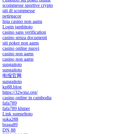
scommesse sportive crypto
siti di scommesse
petirgacor
lista casino non aams
Login jambitoto
casino sans verification
casino senza documenti
siti poker non aams
casino online nuovi
casino non aams
casino non aams
sungaitoto
sungaitoto
电报官网
sungaitoto
kp88.blog
https://32winz.org/
casino online in cambodia
fafa789
fafa789 khmer
Link sumseltoto
suka288
braga89
DN 88