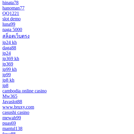
hinata78
hanoman77
QQ1221
slot demo
luna99
naga 5000
สล็อตเว็บตรง
jp24 kh
daga88
jp24
jp369 kh
jp369
jp99 kh
jp99
jp8 kh
jp8
cambodia online casino
Mw365
Javaslot88
www.bruxy.com
casushi casino
mewah99
puas69
mantul138
foya88