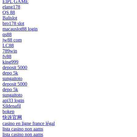
EIPL GAME
elang178
QS 88
Balislot
bro178 slot
macauslot88 login
qs88
jw88 com
LC88
789win
fv88
king999
deposit 5000
depo 5k
sungaitoto
deposit 5000
depo 5k
sungaitoto
api33 login
Sildenafil
bokep
快连官网
casino en ligne france légal
lista casino non aams
lista casino non aams