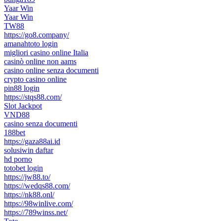
Yaar Win
Yaar Win
TW88
https://go8.company/
amanahtoto login
migliori casino online Italia
casinò online non aams
casino online senza documenti
crypto casino online
pin88 login
https://stqs88.com/
Slot Jackpot
VND88
casino senza documenti
188bet
https://gaza88ai.id
solusiwin daftar
hd porno
totobet login
https://jw88.to/
https://wedqs88.com/
https://nk88.onl/
https://98winlive.com/
https://789winss.net/