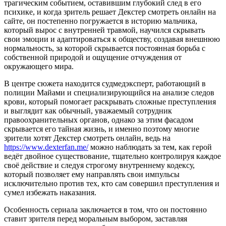
трагическим событием, оставившим глубокий след в его
психике, и когда зритель решает Декстер смотреть онлайн на
сайте, он постепенно погружается в историю мальчика,
который вырос с внутренней травмой, научился скрывать
свои эмоции и адаптироваться к обществу, создавая внешнюю
нормальность, за которой скрывается постоянная борьба с
собственной природой и ощущение отчуждения от
окружающего мира.
В центре сюжета находится судмедэксперт, работающий в
полиции Майами и специализирующийся на анализе следов
крови, который помогает раскрывать сложные преступления
и выглядит как обычный, уважаемый сотрудник
правоохранительных органов, однако за этим фасадом
скрывается его тайная жизнь, и именно поэтому многие
зрители хотят Декстер смотреть онлайн, ведь на
https://www.dexterfan.me/
можно наблюдать за тем, как герой
ведёт двойное существование, тщательно контролируя каждое
своё действие и следуя строгому внутреннему кодексу,
который позволяет ему направлять свои импульсы
исключительно против тех, кто сам совершил преступления и
сумел избежать наказания.
Особенность сериала заключается в том, что он постоянно
ставит зрителя перед моральным выбором, заставляя