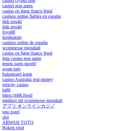
casino crypto liste
casinò non aams
casino en ligne france légal
casinos online fiables en españa
link pos4d
link pos4d
foya88
lengkatoto
casinos online de españa
scommesse mondiali
casino en ligne france légal
lista casino non aams
tennis paris sportif
ayam toto
bulantogel login
casino Australia real money
jeetcity casino
hi88
https://tr88.food/
migliori siti scommesse mondiali
アプリ オンラインカジノ
toto togel
slot
ARWAH TOTO
Bokep viral