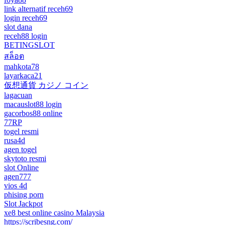
link alternatif receh69
login receh69
slot dana
receh88 login
BETINGSLOT
สล็อต
mahkota78
layarkaca21
仮想通貨 カジノ コイン
lagacuan
macauslot88 login
gacorbos88 online
77RP
togel resmi
rusa4d
agen togel
skytoto resmi
slot Online
agen777
vios 4d
phising porn
Slot Jackpot
xe8 best online casino Malaysia
https://scribesng.com/