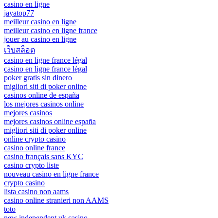
casino en ligne
jayatop77
meilleur casino en ligne
meilleur casino en ligne france
jouer au casino en ligne
เว็บสล็อต
casino en ligne france légal
casino en ligne france légal
poker gratis sin dinero
migliori siti di poker online
casinos online de españa
los mejores casinos online
mejores casinos
mejores casinos online españa
migliori siti di poker online
online crypto casino
casino online france
casino français sans KYC
casino crypto liste
nouveau casino en ligne france
crypto casino
lista casino non aams
casino online stranieri non AAMS
toto
new independent uk casino