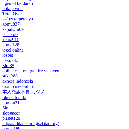
ngentot berdarah
bokep viral
Total Over
iosbet terpercaya
gomu837
kapalwin69
pasien77
ketua911
puma128
togel online
iosbet
nekototo
Slot88
online casino igralnice v sloveniji
suka288
exness indonesia
casino uae online
本人確認不要 カジノ
film sub indo
nonton21
Slot
slot gacor
planet128
https://idikabsorongselatan.org/
bunga189