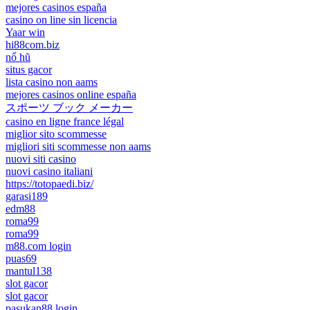
mejores casinos españa
casino on line sin licencia
Yaar win
hi88com.biz
nổ hũ
situs gacor
lista casino non aams
mejores casinos online españa
スポーツ ブック メーカー
casino en ligne france légal
miglior sito scommesse
migliori siti scommesse non aams
nuovi siti casino
nuovi casino italiani
https://totopaedi.biz/
garasi189
edm88
roma99
roma99
m88.com login
puas69
mantul138
slot gacor
slot gacor
pasukan88 login