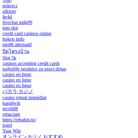
Toto
pokercc
afktoto
lte4d
livechat mdg99
toto slot
credit card casinos online
bokep indo
pin88 alternatif
ปิดโพรงบ้าน
Slot 5k
casinos accepting credit cards
najboljše igralnice za pravi denar
casino en ligne
casino en ligne
casino en ligne
バカラ カジノ
casino retrait immédiat
kapalwin
receh88
omacuan
https://rebahin.to/
togel
Yaar Win
オンラインカジノ おすすめ