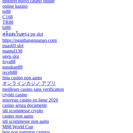
migliori nuovi casino online
online kazino
tg88
C168
TR88
hi88
สล็อตเว็บตรง pg slot
https://nganhangquanao.com/
puas69 slot
mantul138
agen slot
foya88
pasukan88
receh88
lista casino non aams
オンラインカジノ アプリ
meilleurs casino sans verification
crypto casino
nouveau casino en ligne 2026
casino senza documenti
siti scommesse crypto
casino non aams
siti scommesse non aams
M88 World Cup
best non gamstop casinos