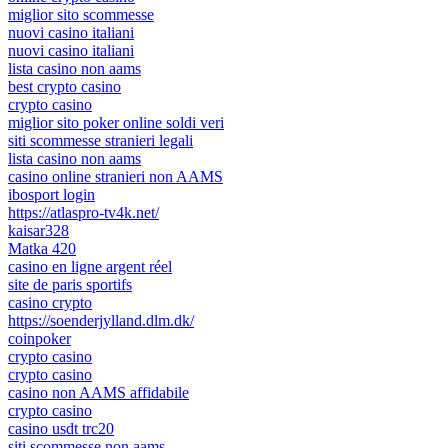
miglior sito scommesse
nuovi casino italiani
nuovi casino italiani
lista casino non aams
best crypto casino
crypto casino
miglior sito poker online soldi veri
siti scommesse stranieri legali
lista casino non aams
casino online stranieri non AAMS
ibosport login
https://atlaspro-tv4k.net/
kaisar328
Matka 420
casino en ligne argent réel
site de paris sportifs
casino crypto
https://soenderjylland.dlm.dk/
coinpoker
crypto casino
crypto casino
casino non AAMS affidabile
crypto casino
casino usdt trc20
siti scommesse non aams