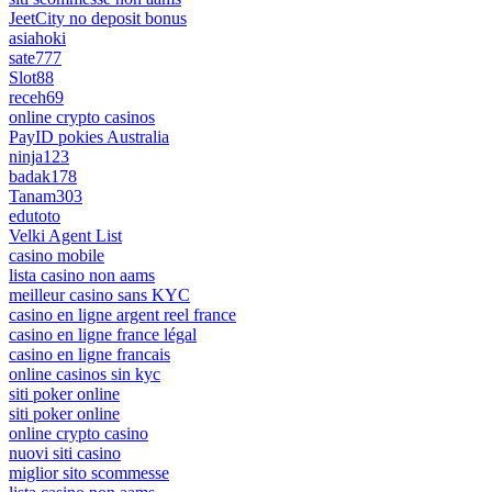
JeetCity no deposit bonus
asiahoki
sate777
Slot88
receh69
online crypto casinos
PayID pokies Australia
ninja123
badak178
Tanam303
edutoto
Velki Agent List
casino mobile
lista casino non aams
meilleur casino sans KYC
casino en ligne argent reel france
casino en ligne france légal
casino en ligne francais
online casinos sin kyc
siti poker online
siti poker online
online crypto casino
nuovi siti casino
miglior sito scommesse