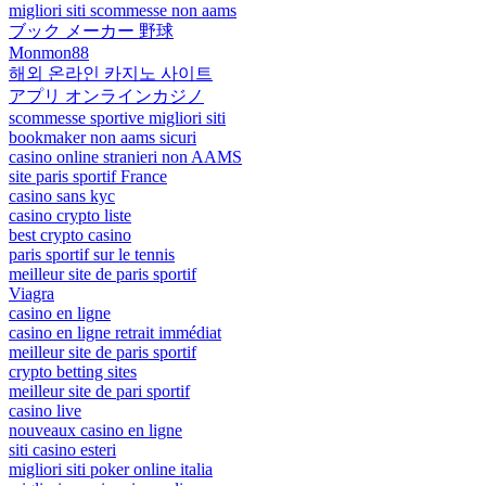
migliori siti scommesse non aams
ブック メーカー 野球
Monmon88
해외 온라인 카지노 사이트
アプリ オンラインカジノ
scommesse sportive migliori siti
bookmaker non aams sicuri
casino online stranieri non AAMS
site paris sportif France
casino sans kyc
casino crypto liste
best crypto casino
paris sportif sur le tennis
meilleur site de paris sportif
Viagra
casino en ligne
casino en ligne retrait immédiat
meilleur site de paris sportif
crypto betting sites
meilleur site de pari sportif
casino live
nouveaux casino en ligne
siti casino esteri
migliori siti poker online italia