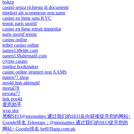
bokep
casinò senza richiesta di documenti
migliori siti scommesse non aams
casino en ligne sans KYC
tennis paris sportif
casino en ligne retrait immediat
paris sportif tennis
casino online
tether casino online
panen138elite.com
panen138alternatif.com
crypto casino
miglior bookmaker
casino online stranieri non AAMS
panen77.shop
pos4d link alternatif
mortal78
pesona77
link pos4d
爱思助手
wop slot
黑帽SEO@moonalites 通过我们的SEO反向链接提升您的网站↑
Google排名 Telegram：@moonalites 通过我们的SEO提升您的
网站↑ Google排名 bet939app.com.pk