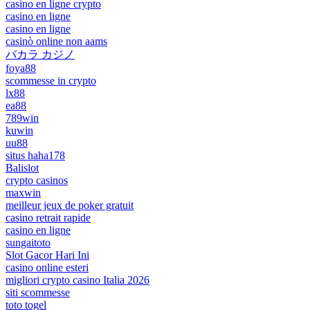
casino en ligne crypto
casino en ligne
casino en ligne
casinò online non aams
バカラ カジノ
foya88
scommesse in crypto
lx88
ea88
789win
kuwin
uu88
situs haha178
Balislot
crypto casinos
maxwin
meilleur jeux de poker gratuit
casino retrait rapide
casino en ligne
sungaitoto
Slot Gacor Hari Ini
casino online esteri
migliori crypto casino Italia 2026
siti scommesse
toto togel