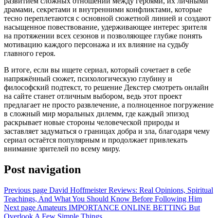
развитием сложных отношений между героями, их личными
драмами, секретами и внутренними конфликтами, которые
тесно переплетаются с основной сюжетной линией и создают
насыщенное повествование, удерживающее интерес зрителя
на протяжении всех сезонов и позволяющее глубже понять
мотивацию каждого персонажа и их влияние на судьбу
главного героя.
В итоге, если вы ищете сериал, который сочетает в себе
напряжённый сюжет, психологическую глубину и
философский подтекст, то решение Декстер смотреть онлайн
на сайте станет отличным выбором, ведь этот проект
предлагает не просто развлечение, а полноценное погружение
в сложный мир моральных дилемм, где каждый эпизод
раскрывает новые стороны человеческой природы и
заставляет задуматься о границах добра и зла, благодаря чему
сериал остаётся популярным и продолжает привлекать
внимание зрителей по всему миру.
Post navigation
Previous page
David Hoffmeister Reviews: Real Opinions, Spiritual
Teachings, And What You Should Know Before Following Him
Next page
Amateurs IMPORTANCE ONLINE BETTING But
Overlook A Few Simple Things