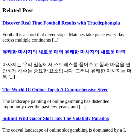
Related Post
Discover Real Time Football Results with Tructiepbongda
Football is a sport that never stops. Matches take place every day
across multiple continents [...]
유쾌한 마사지의 새로운 매력 유쾌한 마사지의 새로운 매력
마사지는 우리 일상에서 스트레스를 풀어주고 몸과 마음을 편
안하게 해주는 중요한 요소입니다. 그러나 유쾌한 마사지는 더
욱 [...]
The World Of Online Togel: A Comprehensive Steer
The landscape painting of online gamming has distended
importantly over the past few years, and [...]
Submit Wild Gacor Slot Link The Volatility Paradox
The coeval landscape of online slot gambling is dominated by a I,