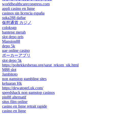
worldhealthcarecongress.com
appli casino en ligne
casinos sin licencia españa
suka288 daftar
仮想通貨 カジノ
coloksgp
banteng merah
slot depo qris
Mansion88
depo 5k
uae online casino
ポーカーアプリ
slot depo 5k
https://poltekkesberau.org/sarat_rekom_sik.html
M88 slot
Jambitoto
non gamstop gambling sites
keluaran Hk
https://dewatogel.uk.com/
speedshack non gamstop casinos
pin88 alternatif
situs film online
casino en ligne retrait rapide
casino en ligne