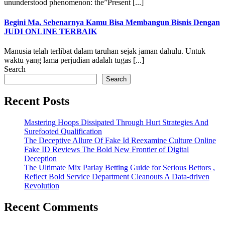
ununderstood phenomenon: the”Present [...]
Begini Ma, Sebenarnya Kamu Bisa Membangun Bisnis Dengan
JUDI ONLINE TERBAIK
Manusia telah terlibat dalam taruhan sejak jaman dahulu. Untuk
waktu yang lama perjudian adalah tugas [...]
Search
Search
Recent Posts
Mastering Hoops Dissipated Through Hurt Strategies And
Surefooted Qualification
The Deceptive Allure Of Fake Id Reexamine Culture Online
Fake ID Reviews The Bold New Frontier of Digital
Deception
The Ultimate Mix Parlay Betting Guide for Serious Bettors ,
Reflect Bold Service Department Cleanouts A Data-driven
Revolution
Recent Comments