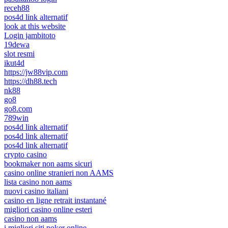
receh88
pos4d link alternatif
look at this website
Login jambitoto
19dewa
slot resmi
ikut4d
https://jw88vip.com
https://dh88.tech
nk88
go8
go8.com
789win
pos4d link alternatif
pos4d link alternatif
pos4d link alternatif
crypto casino
bookmaker non aams sicuri
casino online stranieri non AAMS
lista casino non aams
nuovi casino italiani
casino en ligne retrait instantané
migliori casino online esteri
casino non aams
i migliori siti poker online