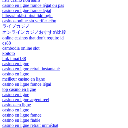
lista casino non aams
casino en ligne france légal ou pas
casino en ligne france légal
https://linklist.bio/titi4dlogin
casinos online sin verificación
ライブカジノ
オンラインカジノおすすめ比較
online casinos that don't require id
qs88
cambodia online slot
koitoto
link tunai138
casino en ligne
casino en ligne retrait instantané
casino en ligne
meilleur casino en ligne
casino en ligne france légal
top casino en ligne
casino en ligne
casino en ligne argent réel
casinos en ligne
casino en ligne
casino en ligne france
casino en ligne fiable
casino en ligne retrait immédiat