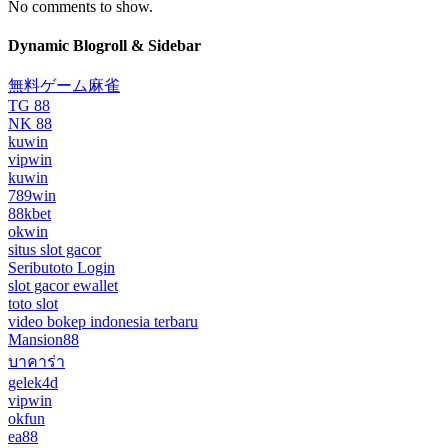
No comments to show.
Dynamic Blogroll & Sidebar
無料ゲーム麻雀
TG 88
NK 88
kuwin
vipwin
kuwin
789win
88kbet
okwin
situs slot gacor
Seributoto Login
slot gacor ewallet
toto slot
video bokep indonesia terbaru
Mansion88
บาคาร่า
gelek4d
vipwin
okfun
ea88