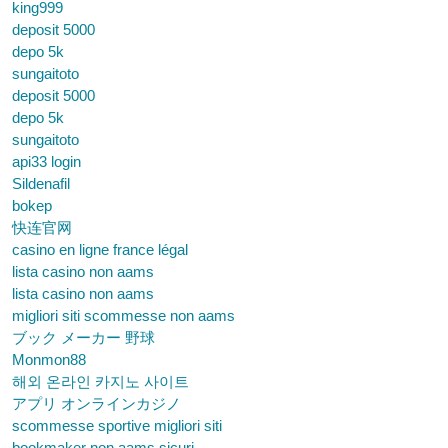
king999
deposit 5000
depo 5k
sungaitoto
deposit 5000
depo 5k
sungaitoto
api33 login
Sildenafil
bokep
快连官网
casino en ligne france légal
lista casino non aams
lista casino non aams
migliori siti scommesse non aams
ブック メーカー 野球
Monmon88
해외 온라인 카지노 사이트
アプリ オンラインカジノ
scommesse sportive migliori siti
bookmaker non aams sicuri