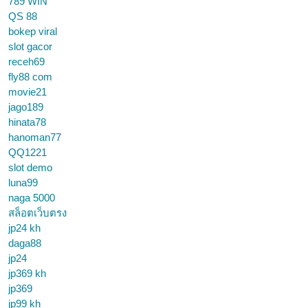
789 WIN
QS 88
bokep viral
slot gacor
receh69
fly88 com
movie21
jago189
hinata78
hanoman77
QQ1221
slot demo
luna99
naga 5000
สล็อตเว็บตรง
jp24 kh
daga88
jp24
jp369 kh
jp369
jp99 kh