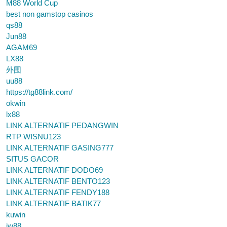
M88 World Cup
best non gamstop casinos
qs88
Jun88
AGAM69
LX88
外围
uu88
https://tg88link.com/
okwin
lx88
LINK ALTERNATIF PEDANGWIN
RTP WISNU123
LINK ALTERNATIF GASING777
SITUS GACOR
LINK ALTERNATIF DODO69
LINK ALTERNATIF BENTO123
LINK ALTERNATIF FENDY188
LINK ALTERNATIF BATIK77
kuwin
jw88