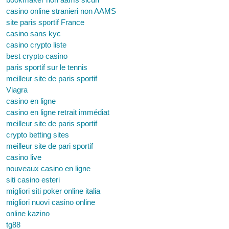
casino online stranieri non AAMS
site paris sportif France
casino sans kyc
casino crypto liste
best crypto casino
paris sportif sur le tennis
meilleur site de paris sportif
Viagra
casino en ligne
casino en ligne retrait immédiat
meilleur site de paris sportif
crypto betting sites
meilleur site de pari sportif
casino live
nouveaux casino en ligne
siti casino esteri
migliori siti poker online italia
migliori nuovi casino online
online kazino
tg88