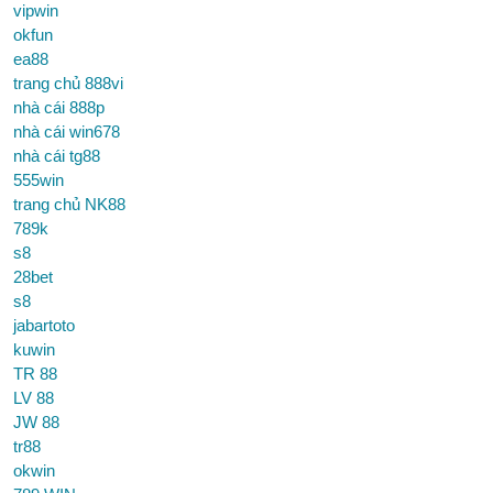
vipwin
okfun
ea88
trang chủ 888vi
nhà cái 888p
nhà cái win678
nhà cái tg88
555win
trang chủ NK88
789k
s8
28bet
s8
jabartoto
kuwin
TR 88
LV 88
JW 88
tr88
okwin