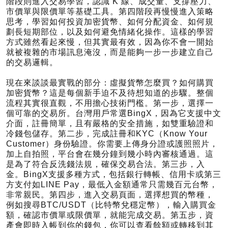
階段則進入交易學習，認識 K 線、成交量、支撐壓力、
市價單與限價單等基礎工具。第四階段再慢慢進入策略
思考，學習如何投資加密貨幣、如何分配資金、如何規
劃長短期部位，以及如何避免情緒化操作。這樣的學習
方式雖然看起來慢，但其實最有效，因為你不會一開始
就被複雜的市場訊息淹沒，而是能夠一步一步建立自己
的交易邏輯。
現在來談談最實戰的部分：虛擬貨幣怎麼買？如何購買
加密貨幣？這是每個新手迫不及待想知道的步驟。整個
流程其實很直觀，不用擔心技術門檻。第一步，選擇一
個可靠的交易所。台灣用戶常選BingX，因為它支援中文
介面，註冊簡單，且有嚴格的安全措施，如雙重驗證和
冷錢包儲存。第二步，完成註冊和KYC（Know Your
Customer）身份驗證。你需要上傳身分證或護照照片，
加上自拍照，平台會在幾分鐘到幾小時內審核通過。這
是為了符合反洗錢法規，確保交易合法。第三步，入
金。BingX支援多種方式，包括銀行轉帳、信用卡或第三
方支付如LINE Pay，最低入金額通常只需幾百元台幣，
非常親民。第四步，進入交易頁面，選擇想買的幣種，
例如搜尋BTC/USDT（比特幣兌穩定幣），輸入購買金
額，確認市價單或限價單，就能完成交易。第五步，資
產會即時入帳到你的錢包，你可以查看餘額或轉移到其