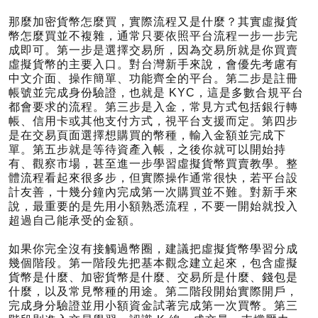
那麼加密貨幣怎麼買，實際流程又是什麼？其實虛擬貨
幣怎麼買並不複雜，通常只要依照平台流程一步一步完
成即可。第一步是選擇交易所，因為交易所就是你買賣
虛擬貨幣的主要入口。對台灣新手來說，會優先考慮有
中文介面、操作簡單、功能齊全的平台。第二步是註冊
帳號並完成身份驗證，也就是 KYC，這是多數合規平台
都會要求的流程。第三步是入金，常見方式包括銀行轉
帳、信用卡或其他支付方式，視平台支援而定。第四步
是在交易頁面選擇想購買的幣種，輸入金額並完成下
單。第五步就是等待資產入帳，之後你就可以開始持
有、觀察市場，甚至進一步學習虛擬貨幣買賣教學。整
體流程看起來很多步，但實際操作通常很快，若平台設
計友善，十幾分鐘內完成第一次購買並不難。對新手來
說，最重要的是先用小額熟悉流程，不要一開始就投入
超過自己能承受的金額。
如果你完全沒有接觸過幣圈，建議把虛擬貨幣學習分成
幾個階段。第一階段先把基本觀念建立起來，包含虛擬
貨幣是什麼、加密貨幣是什麼、交易所是什麼、錢包是
什麼，以及常見幣種的用途。第二階段開始實際開戶，
完成身分驗證並用小額資金試著完成第一次買幣。第三