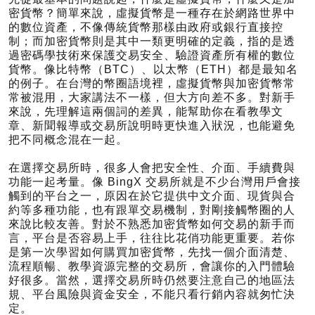
密貨幣？簡單來說，虛擬貨幣是一種存在於網路世界中
的數位資產，不像傳統貨幣那樣由政府或銀行直接控
制；而加密貨幣則是其中一類更明確的定義，指的是透
過密碼學技術來保護交易安全、驗證資產所有權的數位
貨幣。像比特幣（BTC）、以太幣（ETH）都是最知名
的例子。在台灣的幣圈語境裡，虛擬貨幣與加密貨幣常
常被混用，大家講法不一樣，但大方向差不多。對新手
來說，先理解這兩個詞的差異，能幫助你在看教學文
章、新聞報導或交易所說明時更快進入狀況，也能避免
把不同概念混在一起。
在選擇交易所時，很多人會把安全性、介面、手續費與
功能一起考量。像 BingX 交易所就是不少台灣用戶會接
觸到的平台之一，原因在於它提供中文介面、現貨與合
約等多種功能，也有跟單交易機制，對剛接觸幣圈的人
來說比較友善。對於不熟悉加密貨幣如何交易的新手而
言，平台是否容易上手，往往比花俏功能更重要。若你
是第一次學習如何購買加密貨幣，先找一個介面清楚、
流程順暢、教學資源完整的交易所，會讓你的入門體驗
好很多。當然，選擇交易所時仍然要注意自己的地區法
規、平台風險與資金安全，不能只看行銷內容就匆忙決
定。