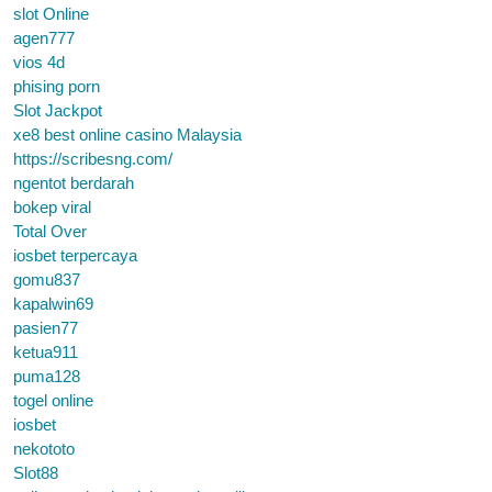
slot Online
agen777
vios 4d
phising porn
Slot Jackpot
xe8 best online casino Malaysia
https://scribesng.com/
ngentot berdarah
bokep viral
Total Over
iosbet terpercaya
gomu837
kapalwin69
pasien77
ketua911
puma128
togel online
iosbet
nekototo
Slot88