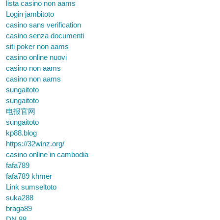
lista casino non aams
Login jambitoto
casino sans verification
casino senza documenti
siti poker non aams
casino online nuovi
casino non aams
casino non aams
sungaitoto
sungaitoto
电报官网
sungaitoto
kp88.blog
https://32winz.org/
casino online in cambodia
fafa789
fafa789 khmer
Link sumseltoto
suka288
braga89
DN 88