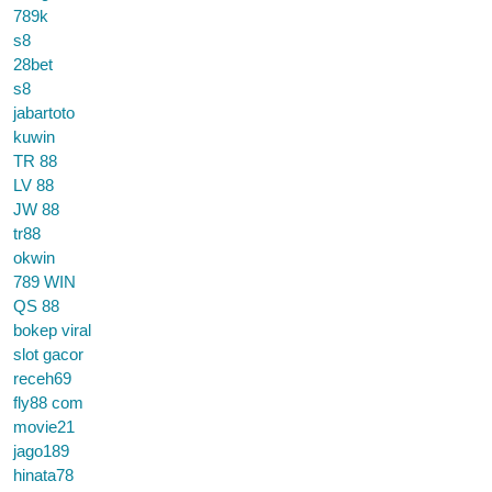
789k
s8
28bet
s8
jabartoto
kuwin
TR 88
LV 88
JW 88
tr88
okwin
789 WIN
QS 88
bokep viral
slot gacor
receh69
fly88 com
movie21
jago189
hinata78