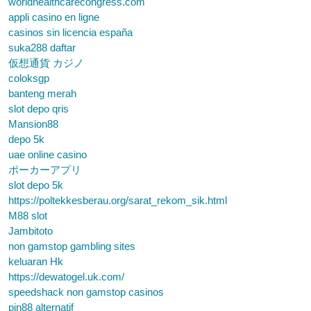
worldhealthcarecongress.com
appli casino en ligne
casinos sin licencia españa
suka288 daftar
仮想通貨 カジノ
coloksgp
banteng merah
slot depo qris
Mansion88
depo 5k
uae online casino
ポーカーアプリ
slot depo 5k
https://poltekkesberau.org/sarat_rekom_sik.html
M88 slot
Jambitoto
non gamstop gambling sites
keluaran Hk
https://dewatogel.uk.com/
speedshack non gamstop casinos
pin88 alternatif