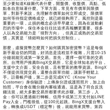
至少要知道K線圖代表什麼，開盤價、收盤價、高點、低
點各自意味著什麼。下單方面，常見有市價單與限價
單，對新手來說，先理解市價單如何立即成交、限價單
如何等待指定價格成交，就已經很夠用了。風控則是最
重要的一環，止損的概念必須早早建立，因為在波動劇
烈的市場中，保住本金往往比追求高報酬更重要。很多
人以為交易能力是「猜對方向」，但真正成熟的交易習
慣，其實是「猜錯時如何把損失控制住」。
那麼，虛擬貨幣怎麼買？如何購買加密貨幣？這是每個
新手最迫切的問題，好消息是流程並不複雜，只需10-15
分鐘就能完成第一筆交易。首先，選擇一個可靠的交易
所。台灣用戶推薦BingX交易所，它是全球知名的平台，
支援中文介面，安全合規，且有豐富的教學資源。BingX
不僅提供現貨交易，還整合跟單功能，讓新手輕鬆上
手。註冊帳戶後，第二步是完成KYC（Know Your
Customer）身份驗證：上傳身分證或護照照片，加上自
拍照，平台會在幾分鐘內審核通過。這是為了符合反洗
錢法規，絕大多數交易所都要求此步驟。第三步，入
金：你可以透過銀行轉帳、信用卡或第三方支付如LINE
Pay入金，門檻很低，從100元起跳。BingX支援台幣入
金，轉換成USDT（穩定幣）後，就能用來買幣。第四