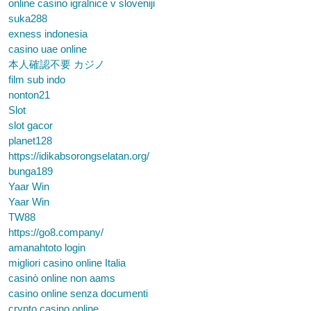
online casino igralnice v sloveniji
suka288
exness indonesia
casino uae online
本人確認不要 カジノ
film sub indo
nonton21
Slot
slot gacor
planet128
https://idikabsorongselatan.org/
bunga189
Yaar Win
Yaar Win
TW88
https://go8.company/
amanahtoto login
migliori casino online Italia
casinò online non aams
casino online senza documenti
crypto casino online