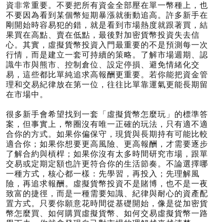
資非常重要。不要把所有資金全部壓在單一幣種上，也
不要因為看到某個幣短期暴漲就衝動追高。許多新手在
剛開始時容易犯的錯，就是看到市場熱度就跟著買，結
果買在高點、賣在低點，最後對加密貨幣投資失去信
心。其實，虛擬貨幣投資入門最重要的不是預測每一次
行情，而是建立一套可持續的策略。了解市場週期、認
識牛市與熊市、控制倉位、設定停損、避免情緒化交
易，這些都比單純追求高報酬更重要。若你能把資金管
理和交易紀律放在第一位，往往比單靠運氣更能長期留
在市場中。
很多新手會希望找到一套「虛擬貨幣怎麼玩」的標準答
案，但事實上，幣圈沒有唯一正確的玩法，只有適不適
合你的方式。如果你偏保守，現貨與長期持有可能比較
適合你；如果你想要更高風險、更高報酬，才需要逐步
了解合約與槓桿；如果你沒有太多時間研究市場，跟單
交易或定期定額也許更符合你的生活節奏。不論選擇哪
一種方式，核心都一樣：先學習，再投入；先理解風
險，再追求報酬。虛擬貨幣投資不是賭博，也不是一夜
致富的捷徑，而是一種需要知識、紀律與耐心的資產配
置方式。只要你願意花時間從基礎開始，像是從加密貨
幣怎麼買、如何購買虛擬貨幣、如何交易虛擬貨幣一路