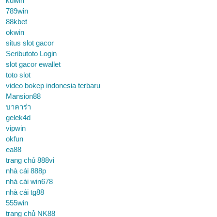
kuwin
789win
88kbet
okwin
situs slot gacor
Seributoto Login
slot gacor ewallet
toto slot
video bokep indonesia terbaru
Mansion88
บาคาร่า
gelek4d
vipwin
okfun
ea88
trang chủ 888vi
nhà cái 888p
nhà cái win678
nhà cái tg88
555win
trang chủ NK88