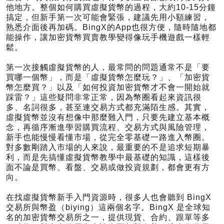
他地方。整個如何購買虛擬貨幣的過程，大約10-15分鐘
搞定，但新手第一次可能會緊張，建議先用小額練習，
熟悉介面後再加碼。BingX的App也很方便，隨時隨地都
能操作，讓加密貨幣買賣教學變得像玩手機遊戲一樣輕
鬆。
第一次接觸虛擬貨幣的人，最常問的問題通常不是「要
買哪一個幣」，而是「虛擬貨幣怎麼玩？」、「加密貨
幣怎麼買？」以及「如何投資加密貨幣才不會一開始就
踩雷？」這些疑問非常正常，因為幣圈看起來資訊很
多、名詞很多，甚至連交易方式都充滿陌生感。其實，
虛擬貨幣並沒有想像中那麼難入門，只要先建立基本概
念，再循序漸進學習購買流程、交易方式與風險管理，
新手也能慢慢看懂市場，從完全零基礎一路進入幣圈。
對多數剛踏入市場的人來說，最重要的不是追求短期暴
利，而是先搞懂虛擬貨幣教學中最基礎的知識，這樣後
面不論是買幣、看盤、交易或做投資規劃，都會更有方
向。
在找虛擬貨幣新手入門資源時，很多人也會聽到 BingX
交易所與幣盈（biying）這兩個名字。BingX 是全球知
名的加密貨幣交易所之一，提供現貨、合約、跟單等多