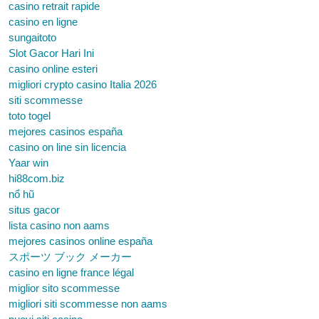
casino retrait rapide
casino en ligne
sungaitoto
Slot Gacor Hari Ini
casino online esteri
migliori crypto casino Italia 2026
siti scommesse
toto togel
mejores casinos españa
casino on line sin licencia
Yaar win
hi88com.biz
nổ hũ
situs gacor
lista casino non aams
mejores casinos online españa
スポーツ ブック メーカー
casino en ligne france légal
miglior sito scommesse
migliori siti scommesse non aams