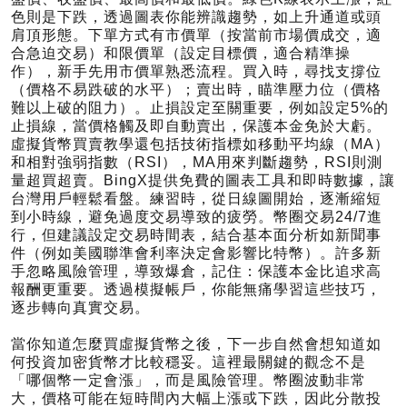
色則是下跌，透過圖表你能辨識趨勢，如上升通道或頭
肩頂形態。下單方式有市價單（按當前市場價成交，適
合急迫交易）和限價單（設定目標價，適合精準操
作），新手先用市價單熟悉流程。買入時，尋找支撐位
（價格不易跌破的水平）；賣出時，瞄準壓力位（價格
難以上破的阻力）。止損設定至關重要，例如設定5%的
止損線，當價格觸及即自動賣出，保護本金免於大虧。
虛擬貨幣買賣教學還包括技術指標如移動平均線（MA）
和相對強弱指數（RSI），MA用來判斷趨勢，RSI則測
量超買超賣。BingX提供免費的圖表工具和即時數據，讓
台灣用戶輕鬆看盤。練習時，從日線圖開始，逐漸縮短
到小時線，避免過度交易導致的疲勞。幣圈交易24/7進
行，但建議設定交易時間表，結合基本面分析如新聞事
件（例如美國聯準會利率決定會影響比特幣）。許多新
手忽略風險管理，導致爆倉，記住：保護本金比追求高
報酬更重要。透過模擬帳戶，你能無痛學習這些技巧，
逐步轉向真實交易。
當你知道怎麼買虛擬貨幣之後，下一步自然會想知道如
何投資加密貨幣才比較穩妥。這裡最關鍵的觀念不是
「哪個幣一定會漲」，而是風險管理。幣圈波動非常
大，價格可能在短時間內大幅上漲或下跌，因此分散投