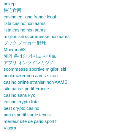
bokep
快连官网
casino en ligne france légal
lista casino non aams
lista casino non aams
migliori siti scommesse non aams
ブック メーカー 野球
Monmon88
해외 온라인 카지노 사이트
アプリ オンラインカジノ
scommesse sportive migliori siti
bookmaker non aams sicuri
casino online stranieri non AAMS
site paris sportif France
casino sans kyc
casino crypto liste
best crypto casino
paris sportif sur le tennis
meilleur site de paris sportif
Viagra