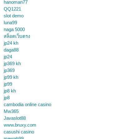
hanoman77
QQ1221
slot demo
luna99
naga 5000
สล็อตเว็บตรง
jp24 kh
daga88
jp24
jp369 kh
jp369
jp99 kh
jp99
jp8 kh
jp8
cambodia online casino
Mw365
Javaslot88
www.bruxy.com
casushi casino
mewah99