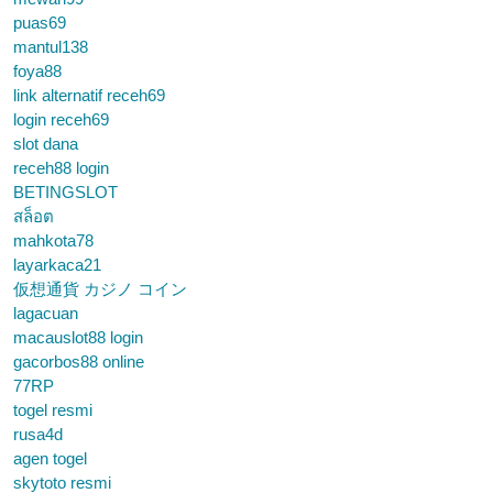
puas69
mantul138
foya88
link alternatif receh69
login receh69
slot dana
receh88 login
BETINGSLOT
สล็อต
mahkota78
layarkaca21
仮想通貨 カジノ コイン
lagacuan
macauslot88 login
gacorbos88 online
77RP
togel resmi
rusa4d
agen togel
skytoto resmi