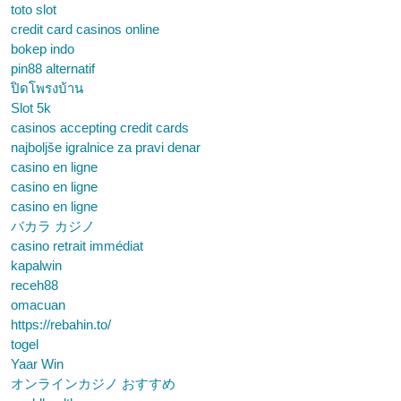
toto slot
credit card casinos online
bokep indo
pin88 alternatif
ปิดโพรงบ้าน
Slot 5k
casinos accepting credit cards
najboljše igralnice za pravi denar
casino en ligne
casino en ligne
casino en ligne
バカラ カジノ
casino retrait immédiat
kapalwin
receh88
omacuan
https://rebahin.to/
togel
Yaar Win
オンラインカジノ おすすめ