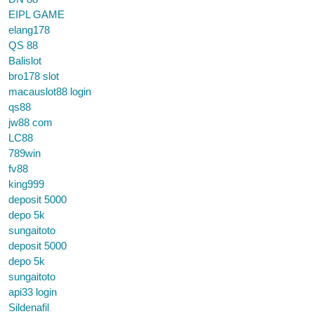
EIPL GAME
elang178
QS 88
Balislot
bro178 slot
macauslot88 login
qs88
jw88 com
LC88
789win
fv88
king999
deposit 5000
depo 5k
sungaitoto
deposit 5000
depo 5k
sungaitoto
api33 login
Sildenafil