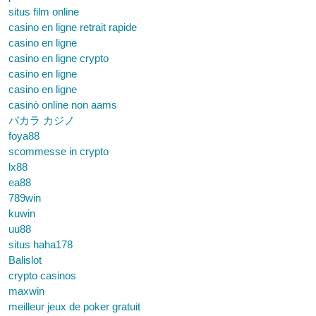
situs film online
casino en ligne retrait rapide
casino en ligne
casino en ligne crypto
casino en ligne
casino en ligne
casinò online non aams
バカラ カジノ
foya88
scommesse in crypto
lx88
ea88
789win
kuwin
uu88
situs haha178
Balislot
crypto casinos
maxwin
meilleur jeux de poker gratuit