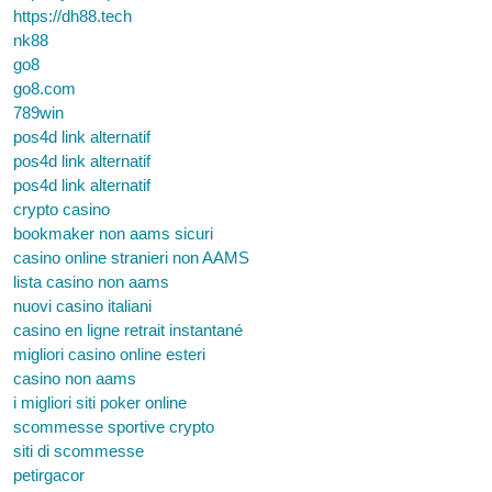
https://dh88.tech
nk88
go8
go8.com
789win
pos4d link alternatif
pos4d link alternatif
pos4d link alternatif
crypto casino
bookmaker non aams sicuri
casino online stranieri non AAMS
lista casino non aams
nuovi casino italiani
casino en ligne retrait instantané
migliori casino online esteri
casino non aams
i migliori siti poker online
scommesse sportive crypto
siti di scommesse
petirgacor