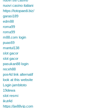
nuovi siti casino
nuovi casino italiani
https://totopaedi.biz/
garasi189
edm88
roma99
roma99
m88.com login
puas69
mantul138
slot gacor
slot gacor
pasukan88 login
receh88
pos4d link alternatif
look at this website
Login jambitoto
19dewa
slot resmi
ikut4d
https://jw88vip.com