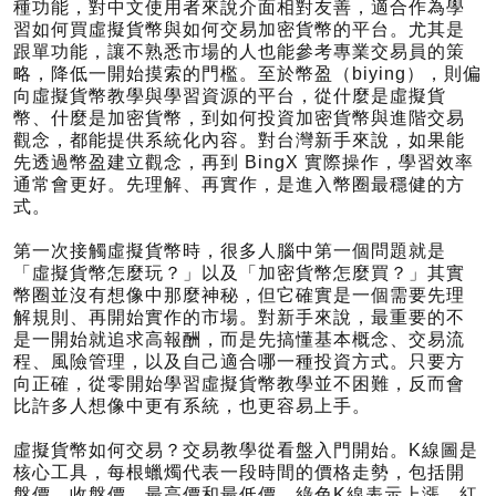
種功能，對中文使用者來說介面相對友善，適合作為學
習如何買虛擬貨幣與如何交易加密貨幣的平台。尤其是
跟單功能，讓不熟悉市場的人也能參考專業交易員的策
略，降低一開始摸索的門檻。至於幣盈（biying），則偏
向虛擬貨幣教學與學習資源的平台，從什麼是虛擬貨
幣、什麼是加密貨幣，到如何投資加密貨幣與進階交易
觀念，都能提供系統化內容。對台灣新手來說，如果能
先透過幣盈建立觀念，再到 BingX 實際操作，學習效率
通常會更好。先理解、再實作，是進入幣圈最穩健的方
式。
第一次接觸虛擬貨幣時，很多人腦中第一個問題就是
「虛擬貨幣怎麼玩？」以及「加密貨幣怎麼買？」其實
幣圈並沒有想像中那麼神秘，但它確實是一個需要先理
解規則、再開始實作的市場。對新手來說，最重要的不
是一開始就追求高報酬，而是先搞懂基本概念、交易流
程、風險管理，以及自己適合哪一種投資方式。只要方
向正確，從零開始學習虛擬貨幣教學並不困難，反而會
比許多人想像中更有系統，也更容易上手。
虛擬貨幣如何交易？交易教學從看盤入門開始。K線圖是
核心工具，每根蠟燭代表一段時間的價格走勢，包括開
盤價、收盤價、最高價和最低價。綠色K線表示上漲，紅