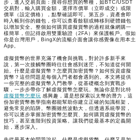
步，進入交易頁面：搜尋你想買的幣種，如BTC/USDT
交易對，輸入購買金額，選擇市價單（立即成交）或限
價單（設定價格），點擊確認即可。第五步，資產會即
時入帳到你的錢包，你可以查看餘額或轉移到硬體錢包
以增加安全。整個如何購買虛擬貨幣的過程就像網購一
樣簡單，但記得啟用雙重驗證（2FA）來保護帳戶。假如
你是台灣用戶，BingX的流暢介面會讓你感覺像在用本土
App。
虛擬貨幣的世界充滿了機會與挑戰，對於許多新手來
說，第一次接觸幣圈時往往會感到迷茫，不知道從何開
始。什麼是虛擬貨幣？怎麼買加密貨幣？如何投資虛擬
貨幣？這些問題是每個入門者都會遇到的。本文將提供
一份完整的虛擬貨幣入門教學，從基礎概念到實戰步
驟，一步步帶你了解虛擬貨幣怎麼玩。無論你是對比特
虛擬貨幣怎麼玩
感興趣，還是想探索以太幣的潛力，這
份加密貨幣教學指南都能幫助你建立正確的知識框架，
避免常見的陷阱。幣圈雖然波動大，但透過系統學習，
你可以逐步掌握加密貨幣怎麼買、如何購買虛擬貨幣的
技巧，甚至進階到投資策略。讓我們從最基本的定義開
始，逐步深入。
先從最基本的問題說起，什麼是虛擬貨幣，什麼又是加