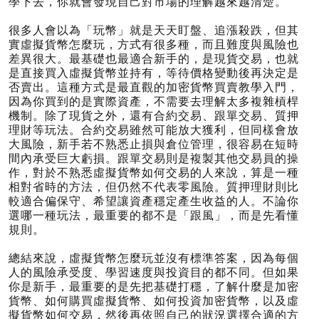
學下去，你就會發現自己對市場的理解越來越清楚。
很多人會以為「玩幣」就是天天盯盤、追漲殺跌，但其
實虛擬貨幣怎麼玩，方式有很多種，而且難度與風險也
差異很大。最基礎也最適合新手的，是現貨交易，也就
是直接買入虛擬貨幣並持有，等待價格變動後再決定是
否賣出。這種方式是最直觀的加密貨幣買賣教學入門，
因為你買到的是實際資產，不需要去理解太多複雜槓桿
機制。除了現貨之外，還有合約交易、跟單交易、質押
理財等玩法。合約交易雖然可能放大獲利，但同樣會放
大風險，新手若不熟悉止損與倉位管理，很容易在短時
間內承受巨大虧損。跟單交易則是複製其他交易員的操
作，對於不熟悉虛擬貨幣如何交易的人來說，算是一種
相對省時的方法，但仍然不代表零風險。質押理財則比
較適合偏保守、希望讓資產穩定產生收益的人。不論你
選哪一種玩法，最重要的都不是「跟風」，而是先看懂
規則。
總結來說，虛擬貨幣怎麼玩並沒有標準答案，因為每個
人的風險承受度、學習速度與投資目的都不同。但如果
你是新手，最重要的是先把基礎打穩，了解什麼是加密
貨幣、如何購買虛擬貨幣、如何投資加密貨幣，以及虛
擬貨幣如何交易，然後再依照自己的狀況選擇合適的方