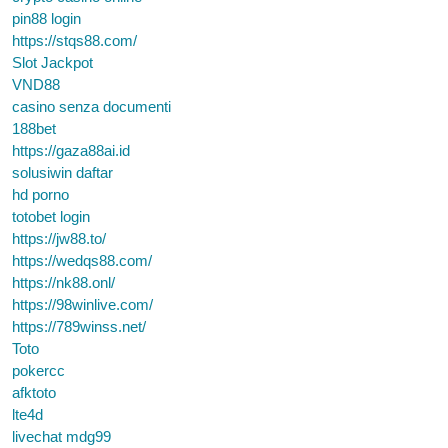
pin88 login
https://stqs88.com/
Slot Jackpot
VND88
casino senza documenti
188bet
https://gaza88ai.id
solusiwin daftar
hd porno
totobet login
https://jw88.to/
https://wedqs88.com/
https://nk88.onl/
https://98winlive.com/
https://789winss.net/
Toto
pokercc
afktoto
lte4d
livechat mdg99