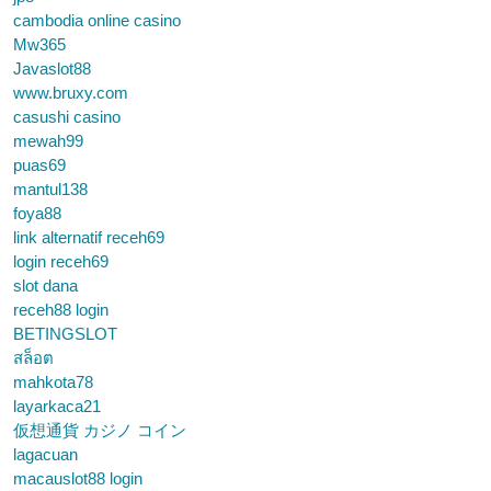
cambodia online casino
Mw365
Javaslot88
www.bruxy.com
casushi casino
mewah99
puas69
mantul138
foya88
link alternatif receh69
login receh69
slot dana
receh88 login
BETINGSLOT
สล็อต
mahkota78
layarkaca21
仮想通貨 カジノ コイン
lagacuan
macauslot88 login