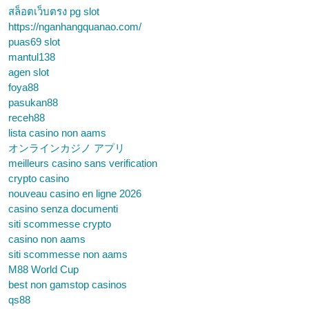
สล็อตเว็บตรง pg slot
https://nganhangquanao.com/
puas69 slot
mantul138
agen slot
foya88
pasukan88
receh88
lista casino non aams
オンラインカジノ アプリ
meilleurs casino sans verification
crypto casino
nouveau casino en ligne 2026
casino senza documenti
siti scommesse crypto
casino non aams
siti scommesse non aams
M88 World Cup
best non gamstop casinos
qs88