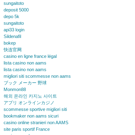
sungaitoto
deposit 5000
depo 5k
sungaitoto
api33 login
Sildenafil
bokep
快连官网
casino en ligne france légal
lista casino non aams
lista casino non aams
migliori siti scommesse non aams
ブック メーカー 野球
Monmon88
해외 온라인 카지노 사이트
アプリ オンラインカジノ
scommesse sportive migliori siti
bookmaker non aams sicuri
casino online stranieri non AAMS
site paris sportif France