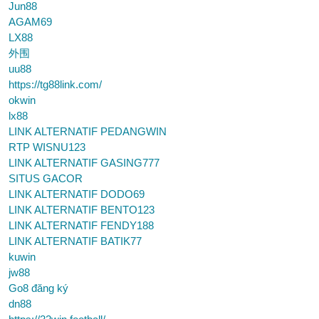
Jun88
AGAM69
LX88
外围
uu88
https://tg88link.com/
okwin
lx88
LINK ALTERNATIF PEDANGWIN
RTP WISNU123
LINK ALTERNATIF GASING777
SITUS GACOR
LINK ALTERNATIF DODO69
LINK ALTERNATIF BENTO123
LINK ALTERNATIF FENDY188
LINK ALTERNATIF BATIK77
kuwin
jw88
Go8 đăng ký
dn88