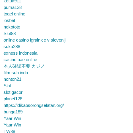
ketua911
puma128
togel online
iosbet
nekototo
Slot88
online casino igralnice v sloveniji
suka288
exness indonesia
casino uae online
本人確認不要 カジノ
film sub indo
nonton21
Slot
slot gacor
planet128
https://idikabsorongselatan.org/
bunga189
Yaar Win
Yaar Win
TW88