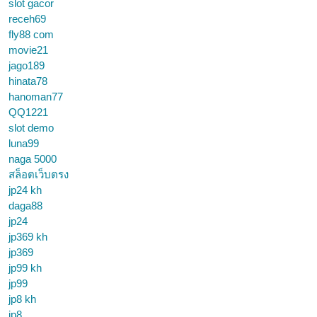
slot gacor
receh69
fly88 com
movie21
jago189
hinata78
hanoman77
QQ1221
slot demo
luna99
naga 5000
สล็อตเว็บตรง
jp24 kh
daga88
jp24
jp369 kh
jp369
jp99 kh
jp99
jp8 kh
jp8