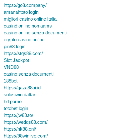
https://go8.company/
amanahtoto login
migliori casino online Italia
casinò online non aams
casino online senza documenti
crypto casino online
pin88 login
https://stqs88.com/
Slot Jackpot
VND88
casino senza documenti
188bet
https://gaza88ai.id
solusiwin daftar
hd porno
totobet login
https://jw88.to/
https://wedqs88.com/
https://nk88.onl/
https://98winlive.com/