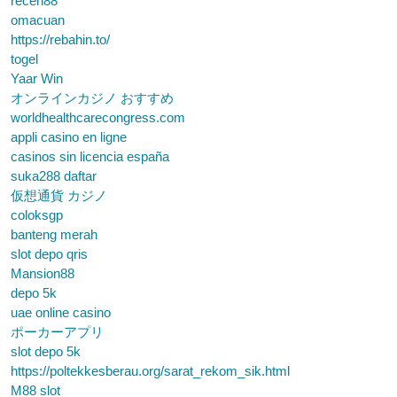
receh88
omacuan
https://rebahin.to/
togel
Yaar Win
オンラインカジノ おすすめ
worldhealthcarecongress.com
appli casino en ligne
casinos sin licencia españa
suka288 daftar
仮想通貨 カジノ
coloksgp
banteng merah
slot depo qris
Mansion88
depo 5k
uae online casino
ポーカーアプリ
slot depo 5k
https://poltekkesberau.org/sarat_rekom_sik.html
M88 slot