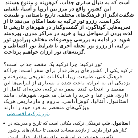
است که به دنبال سفری جذاب، کم‌هزینه و متنوع هستند.
این کشور، واقع در مرز بین اروپا و آسیا، تلفیقی
شگفت‌انگیز از فرهنگ‌های مختلف، تاریخ باستانی و طبیعت
بکر است. رزرو تور ترکیه به شما امکان می‌دهد تا از
تجربه‌هایی گوناگون، از گشت‌وگذار در شهرهای تاریخی تا
لذت بردن از سواحل زیبا و خرید در مراکز مدرن، بهره‌مند
شوید. در ادامه به بررسی موضوعات مختلف پیرامون تور
ترکیه، از رزرو تور لحظه آخری تا شرایط تور اقساطی و
گزینه‌های تور ارزان خواهیم پرداخت.
تور ترکیه: چرا ترکیه یک مقصد جذاب است؟
ترکیه یکی از کشور‌های پرطرفدار برای سفر است؛ چراکه
فرهنگ غنی، طبیعت زیبا، امکانات تفریحی پیشرفته و
نزدیکی آن به ایران، باعث شده تا بسیاری از ایرانی‌ها این
مقصد را انتخاب کنند. سفر به ترکیه، تجربه‌ای کامل از
تاریخ، هنر، غذا و خرید را شامل می‌شود. شهرهایی مانند
استانبول، آنتالیا، کوش‌آداسی، بدروم و مارماریس هریک
ویژگی‌های منحصر به فرد خود را دارند.
تور ترکیه اقساطی
.
استانبول
، قلب فرهنگی ترکیه، مکانی است که تاریخ و مدرنیته در
کنار هم قرار دارند. از بازدید مساجد قدیمی تا خیابان‌های پرشور
تکسیم، همه چیز در این شهر برای مسافران جذاب است.