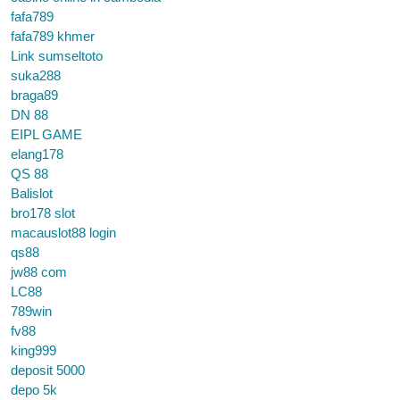
fafa789
fafa789 khmer
Link sumseltoto
suka288
braga89
DN 88
EIPL GAME
elang178
QS 88
Balislot
bro178 slot
macauslot88 login
qs88
jw88 com
LC88
789win
fv88
king999
deposit 5000
depo 5k