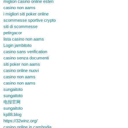
migliori casino online esteri
casino non aams
i migliori siti poker online
scommesse sportive crypto
siti di scommesse
petirgacor
lista casino non aams
Login jambitoto
casino sans verification
casino senza documenti
siti poker non aams
casino online nuovi
casino non aams
casino non aams
sungaitoto
sungaitoto
电报官网
sungaitoto
kp88.blog
https://32winz.org/
casino online in cambodia