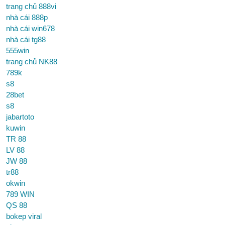
trang chủ 888vi
nhà cái 888p
nhà cái win678
nhà cái tg88
555win
trang chủ NK88
789k
s8
28bet
s8
jabartoto
kuwin
TR 88
LV 88
JW 88
tr88
okwin
789 WIN
QS 88
bokep viral