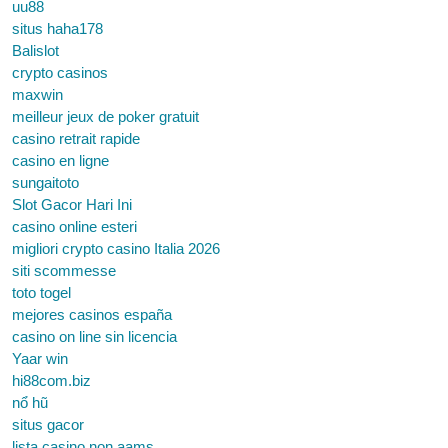
uu88
situs haha178
Balislot
crypto casinos
maxwin
meilleur jeux de poker gratuit
casino retrait rapide
casino en ligne
sungaitoto
Slot Gacor Hari Ini
casino online esteri
migliori crypto casino Italia 2026
siti scommesse
toto togel
mejores casinos españa
casino on line sin licencia
Yaar win
hi88com.biz
nổ hũ
situs gacor
lista casino non aams