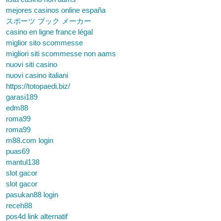
mejores casinos online españa
スポーツ ブック メーカー
casino en ligne france légal
miglior sito scommesse
migliori siti scommesse non aams
nuovi siti casino
nuovi casino italiani
https://totopaedi.biz/
garasi189
edm88
roma99
roma99
m88.com login
puas69
mantul138
slot gacor
slot gacor
pasukan88 login
receh88
pos4d link alternatif