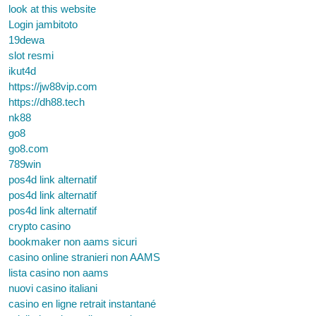
look at this website
Login jambitoto
19dewa
slot resmi
ikut4d
https://jw88vip.com
https://dh88.tech
nk88
go8
go8.com
789win
pos4d link alternatif
pos4d link alternatif
pos4d link alternatif
crypto casino
bookmaker non aams sicuri
casino online stranieri non AAMS
lista casino non aams
nuovi casino italiani
casino en ligne retrait instantané