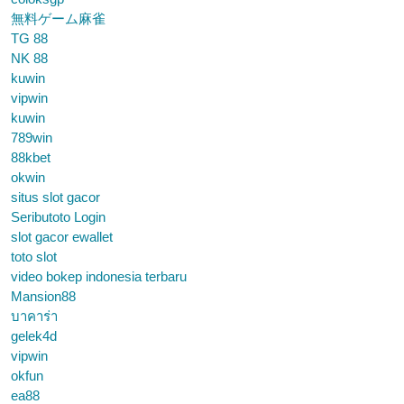
無料ゲーム麻雀
TG 88
NK 88
kuwin
vipwin
kuwin
789win
88kbet
okwin
situs slot gacor
Seributoto Login
slot gacor ewallet
toto slot
video bokep indonesia terbaru
Mansion88
บาคาร่า
gelek4d
vipwin
okfun
ea88