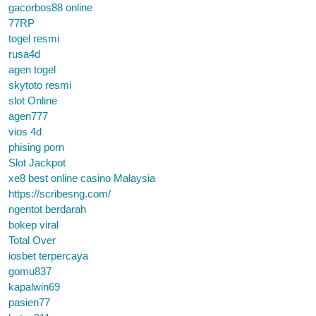
gacorbos88 online
77RP
togel resmi
rusa4d
agen togel
skytoto resmi
slot Online
agen777
vios 4d
phising porn
Slot Jackpot
xe8 best online casino Malaysia
https://scribesng.com/
ngentot berdarah
bokep viral
Total Over
iosbet terpercaya
gomu837
kapalwin69
pasien77