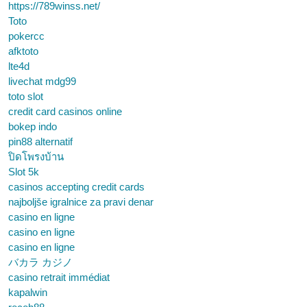
https://789winss.net/
Toto
pokercc
afktoto
lte4d
livechat mdg99
toto slot
credit card casinos online
bokep indo
pin88 alternatif
ปิดโพรงบ้าน
Slot 5k
casinos accepting credit cards
najboljše igralnice za pravi denar
casino en ligne
casino en ligne
casino en ligne
バカラ カジノ
casino retrait immédiat
kapalwin